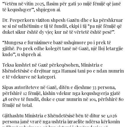
“Vetëm në vitin 2025, flasim për gati 30 mijë fëmijë që janë
të kequshqyer”, shpjegon ai.
Dr. Peeperkorn viziton shpesh Gazën dhe e ka përshkruar
se si në udhëtimin e tij të fundit, ekipi i tij “pa një fëmijë që
duket sikur është dy vjeç kur në të vërtetë është pesë”.
“Mungesa e furnizimeve bazë ushqimore po i prek të
gjithë. Po prek edhe kolegët tanë në Gazë, një lloj letargjie
kudo”, u shpreh ai.
Teksa kushtet në Gazë përkeqësohen, Ministria e
Shëndetësisë e drejtuar nga Hamasi tani po e ndan numrin
e të vdekurve në kategori.
Sipas autoriteteve në Gazë, ditën e djeshme 33 persona,
përfshirë 12 fëmijë, kishin vdekur nga kequshqyerja gjatë
48 orëve të fundit, duke e çuar numrin në 101, përfshirë 80
fëmijë në total.
Gjithashtu Ministria e Shëndetësisë bën të ditur se 1,026
persona janë vrarë nga ushtria izraelite ndërsa kërkonin