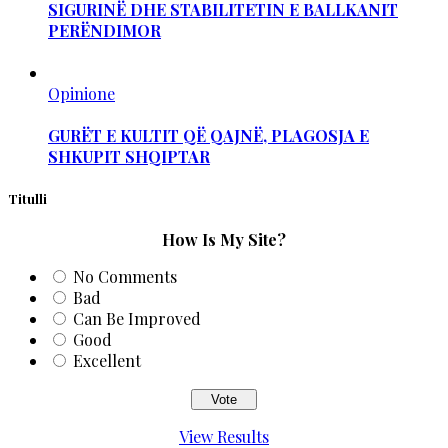
SIGURINË DHE STABILITETIN E BALLKANIT
PERËNDIMOR
Opinione
GURËT E KULTIT QË QAJNË, PLAGOSJA E
SHKUPIT SHQIPTAR
Titulli
How Is My Site?
No Comments
Bad
Can Be Improved
Good
Excellent
View Results