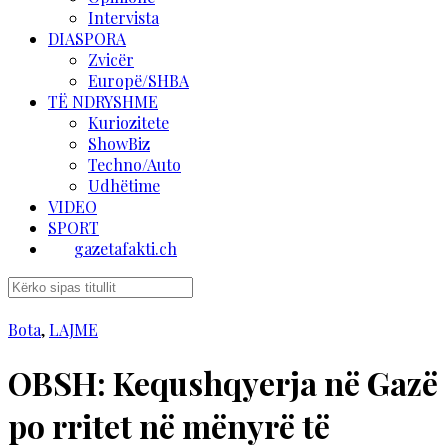
Intervista
DIASPORA
Zvicër
Europë/SHBA
TË NDRYSHME
Kuriozitete
ShowBiz
Techno/Auto
Udhëtime
VIDEO
SPORT
gazetafakti.ch
Bota
,
LAJME
OBSH: Kequshqyerja në Gazë
po rritet në mënyrë të