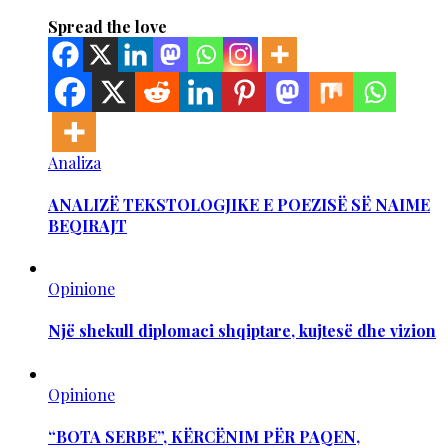
Spread the love
Analiza
ANALIZË TEKSTOLOGJIKE E POEZISË SË NAIME
BEQIRAJT
Opinione
Një shekull diplomaci shqiptare, kujtesë dhe vizion
Opinione
“BOTA SERBE”, KËRCËNIM PËR PAQEN,