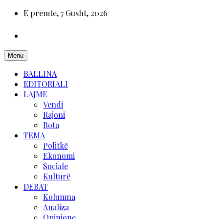
E premte, 7 Gusht, 2026
Menu
BALLINA
EDITORIALI
LAJME
Vendi
Rajoni
Bota
TEMA
Politkë
Ekonomi
Sociale
Kulturë
DEBAT
Kolumna
Analiza
Opinione