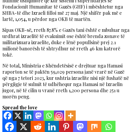
ndihmë ushqimore që kur sistemi i shpërndarjes së
Fondacionit Humanitar të Gazës (GHF) i mbështetur nga
SHBA-të dhe Izraeli filloi më 27 maj. Një shifër pak më e
lartë, 1,054, u përdor nga OKB të martën.
Sipas OKB-së, rreth 87.8% e Gazës tani është e mbuluar nga
urdhrat izraelitë të evakuimit ose është brenda zonave të
militarizuara izraelite, duke e lënë popullsinë prej 2.1
milionë banorësh të shtrydhur në rreth 46 km katrorë
tokë.
Në total, Ministria e Shëndetësisë e drejtuar nga Hamasi
raporton se të paktën 59,029 persona janë vrarë në Gazë
që nga 7 tetori 2023, kur ushtria izraelite nisi një fushatë në
përgjigje të sulmit të udhëhequr nga Hamasi në Izraelin
jugor, në të cilin u vranë rreth 1,200 persona dhe 251 u
morën peng.
Spread the love