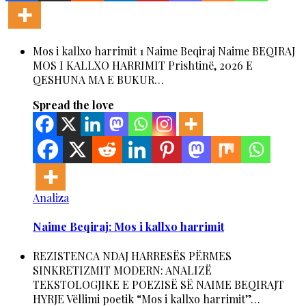
Mos i kallxo harrimit 1 Naime Beqiraj Naime BEQIRAJ
MOS I KALLXO HARRIMIT Prishtinë, 2026 E
QESHUNA MA E BUKUR…
Spread the love
Analiza
Naime Beqiraj: Mos i kallxo harrimit
REZISTENCA NDAJ HARRESËS PËRMES
SINKRETIZMIT MODERN: ANALIZË
TEKSTOLOGJIKE E POEZISË SË NAIME BEQIRAJT
HYRJE Vëllimi poetik “Mos i kallxo harrimit”…