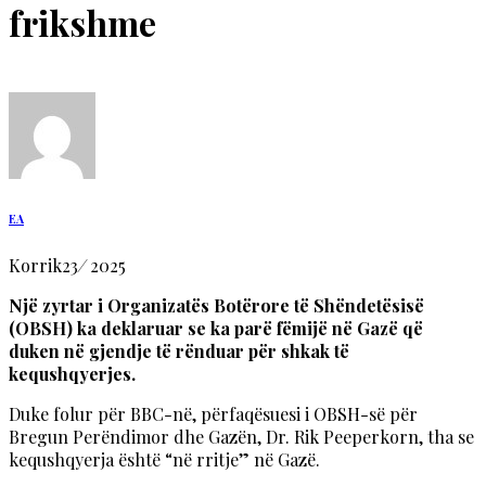
frikshme
EA
Korrik
23
/
2025
Një zyrtar i Organizatës Botërore të Shëndetësisë
(OBSH) ka deklaruar se ka parë fëmijë në Gazë që
duken në gjendje të rënduar për shkak të
kequshqyerjes.
Duke folur për BBC-në, përfaqësuesi i OBSH-së për
Bregun Perëndimor dhe Gazën, Dr. Rik Peeperkorn, tha se
kequshqyerja është “në rritje” në Gazë.