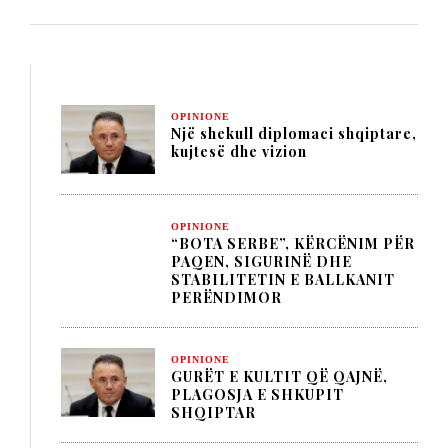
OPINIONE
Një shekull diplomaci shqiptare,
kujtesë dhe vizion
OPINIONE
“BOTA SERBE”, KËRCËNIM PËR
PAQEN, SIGURINË DHE
STABILITETIN E BALLKANIT
PERËNDIMOR
OPINIONE
GURËT E KULTIT QË QAJNË,
PLAGOSJA E SHKUPIT
SHQIPTAR