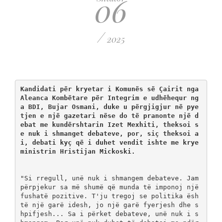
06
/
2025
Kandidati për kryetar i Komunës së Çairit nga 
Aleanca Kombëtare për Integrim e udhëhequr ng
a BDI, Bujar Osmani, duke u përgjigjur në pye
tjen e një gazetari nëse do të pranonte një d
ebat me kundërshtarin Izet Mexhiti, theksoi s
e nuk i shmanget debateve, por, siç theksoi a
i, debati kyç që i duhet vendit ishte me krye
ministrin Hristijan Mickoski.
"Si rregull, unë nuk i shmangem debateve. Jam 
përpjekur sa më shumë që munda të imponoj një 
fushatë pozitive. T'ju tregoj se politika ësh
të një garë idesh, jo një garë fyerjesh dhe s
hpifjesh... Sa i përket debateve, unë nuk i s