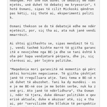
hmangem. Por unë nuk duhet të debatoj me ndër
mjetës, unë duhet të debatoj me kryesorin", t
hotë Osmani, sipas të cilit Mickoski qëndron 
pas këtij, siç thotë ai, eksperimenti politi
k.
Osmani thekson se do të debatojë edhe me ndër
mjetësit, por, siç tha ai, ata nuk janë vendi
mmarrësit.
Ai shtoi gjithashtu se, sipas mendimit të ti
j, vendi tashmë kishte marrë të gjitha garanc
itë e nevojshme nga BE-ja dhe se tani është k
oha për hapa vendimtarë përpara, dhe jo, siç 
vlerësoi ai, për lojëra politike.
"Maqedonia mori garancitë në momentin që përc
aktoi kornizën negociuese. Të gjitha çështjet 
janë të rregulluara atje. Tani tema e BE-së n
uk duhet të abuzohet. Tani ka dy mundësi - os
e je me BE-në ose je me botën serbe, nuk ka z
onë gri. Ato janë të ndërlidhura", tha Osman
i, ndër të tjera, duke dënuar politikën e qev
erisë aktuale, duke e akuzuar atë, siç e tha 
ai, për "servilizëm dhe bllokim të perspektiv