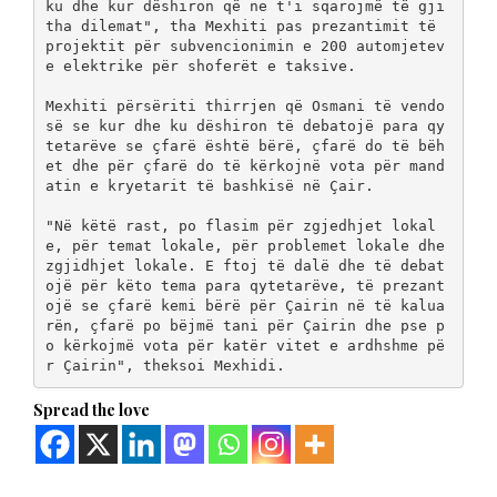
ku dhe kur dëshiron që ne t'i sqarojmë të gji
tha dilemat", tha Mexhiti pas prezantimit të 
projektit për subvencionimin e 200 automjetev
e elektrike për shoferët e taksive.
Mexhiti përsëriti thirrjen që Osmani të vendo
së se kur dhe ku dëshiron të debatojë para qy
tetarëve se çfarë është bërë, çfarë do të bëh
et dhe për çfarë do të kërkojnë vota për mand
atin e kryetarit të bashkisë në Çair.
"Në këtë rast, po flasim për zgjedhjet lokal
e, për temat lokale, për problemet lokale dhe 
zgjidhjet lokale. E ftoj të dalë dhe të debat
ojë për këto tema para qytetarëve, të prezant
ojë se çfarë kemi bërë për Çairin në të kalua
rën, çfarë po bëjmë tani për Çairin dhe pse p
o kërkojmë vota për katër vitet e ardhshme pë
r Çairin", theksoi Mexhidi.
Spread the love