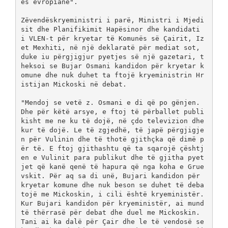
ës evropiane".
Zëvendëskryeministri i parë, Ministri i Mjedi
sit dhe Planifikimit Hapësinor dhe kandidati 
i VLEN-t për kryetar të Komunës së Çairit, Iz
et Mexhiti, në një deklaratë për mediat sot, 
duke iu përgjigjur pyetjes së një gazetari, t
heksoi se Bujar Osmani kandidon për kryetar k
omune dhe nuk duhet ta ftojë kryeministrin Hr
istijan Mickoski në debat.
"Mendoj se vetë z. Osmani e di që po gënjen. 
Dhe për këtë arsye, e ftoj të përballet publi
kisht me ne ku të dojë, në çdo televizion dhe 
kur të dojë. Le të zgjedhë, të japë përgjigje
n për Vulinin dhe të thotë gjithçka që dimë p
ër të. E ftoj gjithashtu që ta sqarojë çështj
en e Vulinit para publikut dhe të gjitha pyet
jet që kanë qenë të hapura që nga koha e Grue
vskit. Për aq sa di unë, Bujari kandidon për 
kryetar komune dhe nuk beson se duhet të deba
tojë me Mickoskin, i cili është kryeministër. 
Kur Bujari kandidon për kryeministër, ai mund 
të thërrasë për debat dhe duel me Mickoskin. 
Tani ai ka dalë për Çair dhe le të vendosë se 