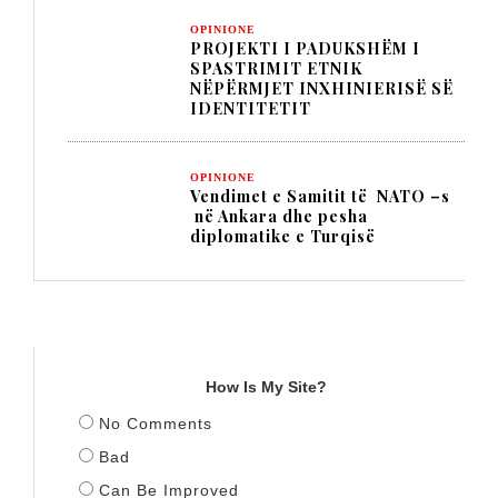
OPINIONE
PROJEKTI I PADUKSHËM I
SPASTRIMIT ETNIK
NËPËRMJET INXHINIERISË SË
IDENTITETIT
OPINIONE
Vendimet e Samitit të NATO –s
në Ankara dhe pesha
diplomatike e Turqisë
TITULLI
How Is My Site?
No Comments
Bad
Can Be Improved