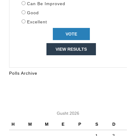
Can Be Improved
Good
Excellent
VIEW RESULTS
Polls Archive
KALENDARI
Gusht 2026
H
M
M
E
P
S
D
1
2