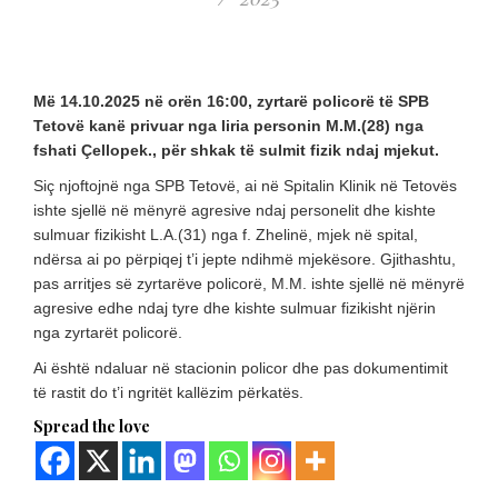
Më 14.10.2025 në orën 16:00, zyrtarë policorë të SPB
Tetovë kanë privuar nga liria personin M.M.(28) nga
fshati Çellopek., për shkak të sulmit fizik ndaj mjekut.
Siç njoftojnë nga SPB Tetovë, ai në Spitalin Klinik në Tetovës
ishte sjellë në mënyrë agresive ndaj personelit dhe kishte
sulmuar fizikisht L.A.(31) nga f. Zhelinë, mjek në spital,
ndërsa ai po përpiqej t’i jepte ndihmë mjekësore. Gjithashtu,
pas arritjes së zyrtarëve policorë, M.M. ishte sjellë në mënyrë
agresive edhe ndaj tyre dhe kishte sulmuar fizikisht njërin
nga zyrtarët policorë.
Ai është ndaluar në stacionin policor dhe pas dokumentimit
të rastit do t’i ngritët kallëzim përkatës.
Spread the love