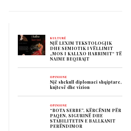
KULTURË
NJË LEXIM TEKSTOLOGJIK
DHE SEMIOTIK I VËLLIMIT
„MOS I KALLXO HARRIMIT“ TË
NAIME BEQIRAJT
OPINIONE
Një shekull diplomaci shqiptare,
kujtesë dhe vizion
OPINIONE
“BOTA SERBE”, KËRCËNIM PËR
PAQEN, SIGURINË DHE
STABILITETIN E BALLKANIT
PERËNDIMOR