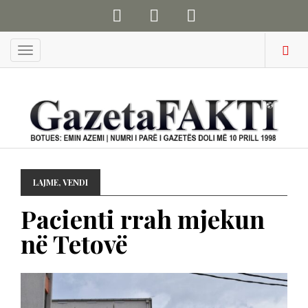
Menu
LAJME
,
VENDI
Pacienti rrah mjekun
në Tetovë