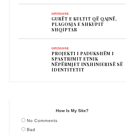
OPINIONE
GURËT E KULTIT QË QAJNË,
PLAGOSJA E SHKUPIT
SHQIPTAR
OPINIONE
PROJEKTI I PADUKSHËM I
SPASTRIMIT ETNIK
NËPËRMJET INXHINIERISË SË
IDENTITETIT
TITULLI
How Is My Site?
No Comments
Bad