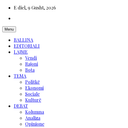
E diel, 9 Gusht, 2026
Menu
BALLINA
EDITORIALI
LAJME
Vendi
Rajoni
Bota
TEMA
Politkë
Ekonomi
Sociale
Kulturë
DEBAT
Kolumna
Analiza
Opinione