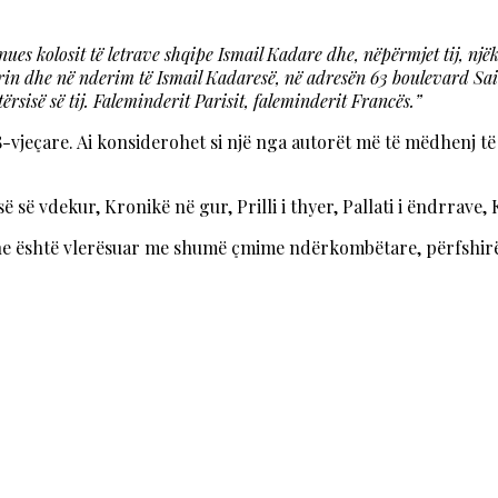
onues kolosit të letrave shqipe Ismail Kadare dhe, nëpërmjet tij, nj
n dhe në nderim të Ismail Kadaresë, në adresën 63 boulevard Saint
rsisë së tij. Faleminderit Parisit, faleminderit Francës.”
-vjeçare. Ai konsiderohet si një nga autorët më të mëdhenj t
ë së vdekur, Kronikë në gur, Prilli i thyer, Pallati i ëndrrave,
dhe është vlerësuar me shumë çmime ndërkombëtare, përfshirë