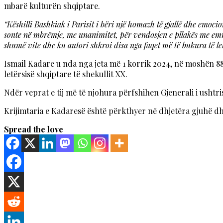
mbarë kulturën shqiptare.
“Këshilli Bashkiak i Parisit i bëri një homazh të gjallë dhe emoci
sonte në mbrëmje, me unanimitet, për vendosjen e pllakës me emri
shumë vite dhe ku autori shkroi disa nga faqet më të bukura të letë
Ismail Kadare u nda nga jeta më 1 korrik 2024, në moshën 88
letërsisë shqiptare të shekullit XX.
Ndër veprat e tij më të njohura përfshihen Gjenerali i ushtris
Krijimtaria e Kadaresë është përkthyer në dhjetëra gjuhë 
Spread the love