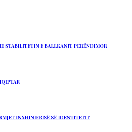
DHE STABILITETIN E BALLKANIT PERËNDIMOR
SHQIPTAR
RMJET INXHINIERISË SË IDENTITETIT