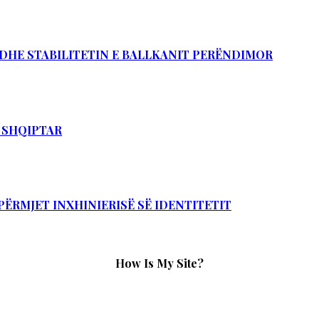
Ë DHE STABILITETIN E BALLKANIT PERËNDIMOR
T SHQIPTAR
PËRMJET INXHINIERISË SË IDENTITETIT
How Is My Site?