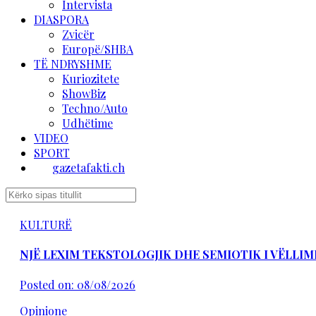
Intervista
DIASPORA
Zvicër
Europë/SHBA
TË NDRYSHME
Kuriozitete
ShowBiz
Techno/Auto
Udhëtime
VIDEO
SPORT
gazetafakti.ch
KULTURË
NJË LEXIM TEKSTOLOGJIK DHE SEMIOTIK I VËLLIM
Posted on: 08/08/2026
Opinione