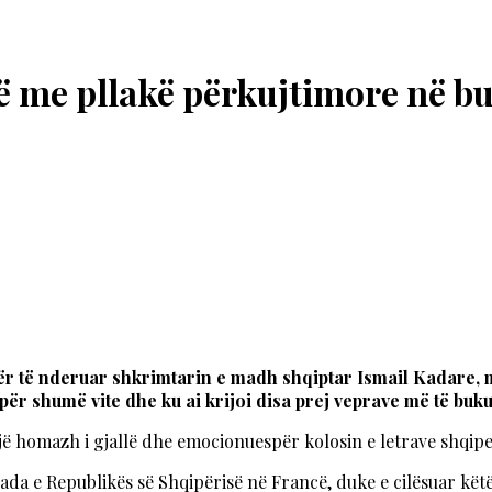
ë me pllakë përkujtimore në b
 për të nderuar shkrimtarin e madh shqiptar Ismail Kadare,
ër shumë vite dhe ku ai krijoi disa prej veprave më të bukura
 një homazh i gjallë dhe emocionuespër kolosin e letrave shqipe
asada e Republikës së Shqipërisë në Francë, duke e cilësuar kë