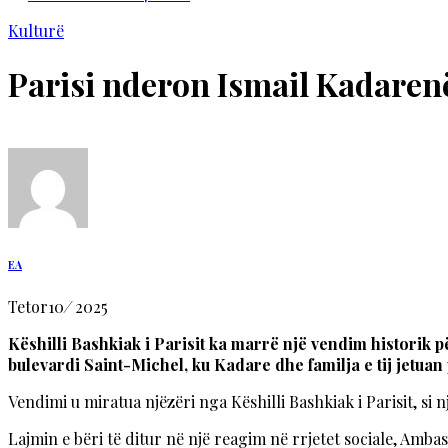
Kulturë
Parisi nderon Ismail Kadaren
EA
Tetor
10
/
2025
Këshilli Bashkiak i Parisit ka marrë një vendim historik
bulevardi Saint-Michel, ku Kadare dhe familja e tij jetuan p
Vendimi u miratua njëzëri nga Këshilli Bashkiak i Parisit, si
Lajmin e bëri të ditur në një reagim në rrjetet sociale, Amb