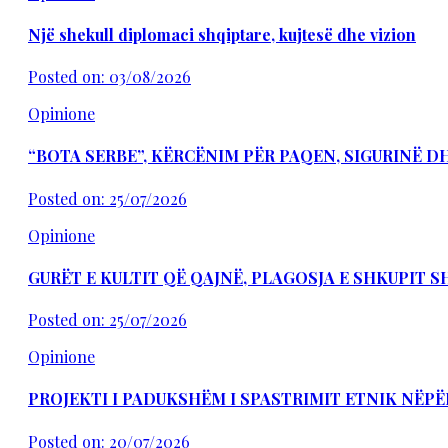
Një shekull diplomaci shqiptare, kujtesë dhe vizion
Posted on: 03/08/2026
Opinione
“BOTA SERBE”, KËRCËNIM PËR PAQEN, SIGURINË 
Posted on: 25/07/2026
Opinione
GURËT E KULTIT QË QAJNË, PLAGOSJA E SHKUPIT 
Posted on: 25/07/2026
Opinione
PROJEKTI I PADUKSHËM I SPASTRIMIT ETNIK NËPË
Posted on: 20/07/2026