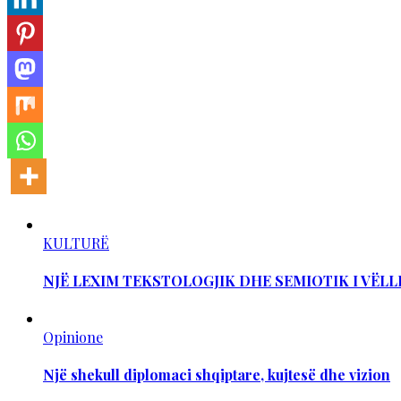
KULTURË
NJË LEXIM TEKSTOLOGJIK DHE SEMIOTIK I VËLL
Opinione
Një shekull diplomaci shqiptare, kujtesë dhe vizion