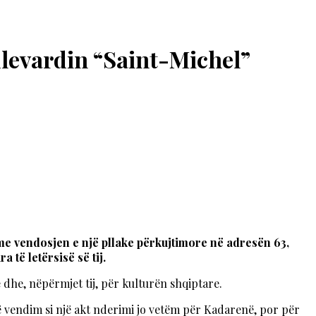
ulevardin “Saint-Michel”
 me vendosjen e një pllake përkujtimore në adresën 63,
 të letërsisë së tij.
 dhe, nëpërmjet tij, për kulturën shqiptare.
të vendim si një akt nderimi jo vetëm për Kadarenë, por për