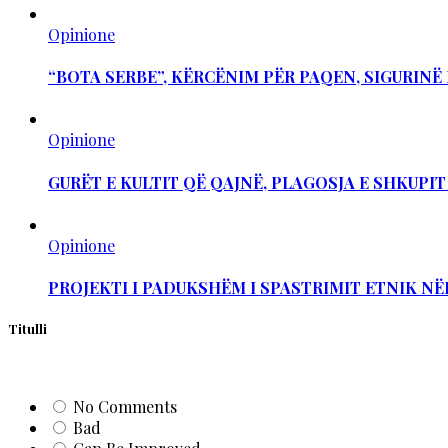
Opinione
“BOTA SERBE”, KËRCËNIM PËR PAQEN, SIGURIN
Opinione
GURËT E KULTIT QË QAJNË, PLAGOSJA E SHKUPI
Opinione
PROJEKTI I PADUKSHËM I SPASTRIMIT ETNIK NË
Titulli
No Comments
Bad