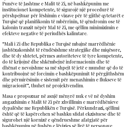
Punëve të Jashtme e Malit të Zi, në bashkëpunim me
institucionet kompetente, të sigurojë një procedurë të
përshpejtuar për lëshimin e vizave për të gjithë qytetarët e
Turqisë që planifikonin të mbërrinin, të qëndronin ose të
kalonin tranzit nëpër Mal të Zi, me qëllim minimizimin e
efekteve negative të periudhës kalimtare.
“Mali i Zi dhe Republika e Turqisë mbajnë marrëdhënie
jashtëzakonisht të rëndësishme strategjike dhe miqësore,
dhe të dy shtetet, përmes autoriteteve të tyre kompetente,
do të krijojnë dhe shkëmbejnë informacionin dhe të
dhënat e nevojshme sa më shpejt të jetë e mundur që do të
kontribuojnë në forcimin e bashkëpunimit të përgjithshëm
dhe përmirësimin e sistemit për menaxhimin e flukseve të
migracionit”, thuhet në projektvendim.
Masa e propozuar në asnjë mënyrë nuk e vë në dyshim
angazhimin e Malit të Zi për zhvillimin e marrëdhënieve
dypalëshe me Republikën e Turqisë. Përkundrazi, qëllimi
është që të kapërcehen së bashku sfidat ekzistuese dhe të
sigurohet një kornizë e qëndrueshme afatgjatë për
bashkëpunim në fushën e lëvizjes së lirë të personave.