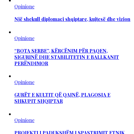
Opinione
Një shekull diplomaci shqiptare, kujtesë dhe vizion
Opinione
“BOTA SERBE”, KËRCËNIM PËR PAQEN,
SIGURINË DHE STABILITETIN E BALLKANIT
PERËNDIMOR
Opinione
GURËT E KULTIT QË QAJNË, PLAGOSJA E
SHKUPIT SHQIPTAR
Opinione
PROJEKTI I PADUKSHËM I SPASTRIMIT ETNIK