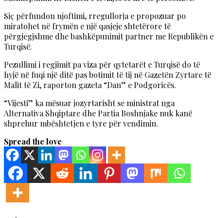
Siç përfundon njoftimi, rregullorja e propozuar po
miratohet në frymën e një qasjeje shtetërore të
përgjegjshme dhe bashkëpunimit partner me Republikën e
Turqisë.
Pezullimi i regjimit pa viza për qytetarët e Turqisë do të
hyjë në fuqi një ditë pas botimit të tij në Gazetën Zyrtare të
Malit të Zi, raporton gazeta “Dan” e Podgoricës.
“Vijesti” ka mësuar jozyrtarisht se ministrat nga
Alternativa Shqiptare dhe Partia Boshnjake nuk kanë
shprehur mbështetjen e tyre për vendimin.
Spread the love