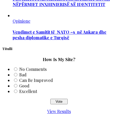
NËPËRMJET INXHINIERISË SË IDENTITETIT
Opinione
Vendimet e Samitit të NATO –s në Ankara dhe
pesha diplomatike e Turqisë
Titulli
How Is My Site?
No Comments
Bad
Can Be Improved
Good
Excellent
View Results