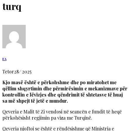
turq
EA
Tetor
28
/
2025
Kjo masë është e përkohshme dhe po miratohet me
qëllim shqyrtimin dhe përmirësimin e mekanizmave për
kontrollin e lëvizjes dhe qëndrimit të shtetasve të huaj
sa më shpejt të jetë e mundur.
Qeveria e Malit të Zi vendosi në seancën e fundit të heqë
përkohësisht regjimin pa viza me Turqinë.
Qeveria njoftoi se është e rëndësishme që Ministria e