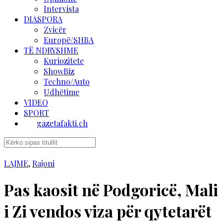
Intervista
DIASPORA
Zvicër
Europë/SHBA
TË NDRYSHME
Kuriozitete
ShowBiz
Techno/Auto
Udhëtime
VIDEO
SPORT
gazetafakti.ch
LAJME
,
Rajoni
Pas kaosit në Podgoricë, Mali
i Zi vendos viza për qytetarët