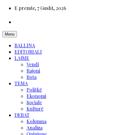
E premte, 7 Gusht, 2026
Menu
BALLINA
EDITORIALI
LAJME
Vendi
Rajoni
Bota
TEMA
Politkë
Ekonomi
Sociale
Kulturë
DEBAT
Kolumna
Analiza
Opinione