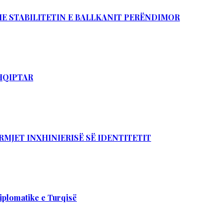
DHE STABILITETIN E BALLKANIT PERËNDIMOR
SHQIPTAR
RMJET INXHINIERISË SË IDENTITETIT
iplomatike e Turqisë