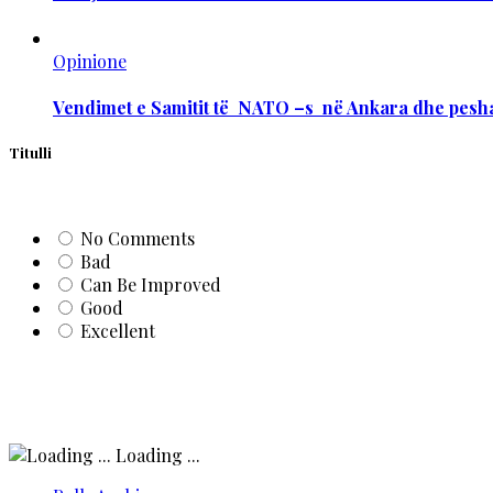
Opinione
Vendimet e Samitit të NATO –s në Ankara dhe pesha
Titulli
No Comments
Bad
Can Be Improved
Good
Excellent
Loading ...