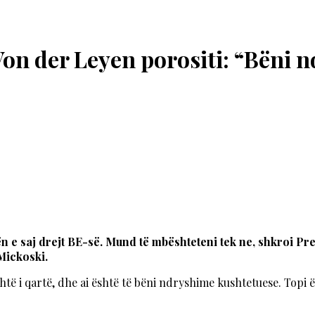
Von der Leyen porositi: “Bëni 
 e saj drejt BE-së. Mund të mbështeteni tek ne, shkroi Pr
 Mickoski.
htë i qartë, dhe ai është të bëni ndryshime kushtetuese. Topi 