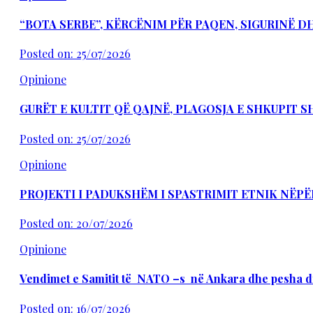
“BOTA SERBE”, KËRCËNIM PËR PAQEN, SIGURINË 
Posted on: 25/07/2026
Opinione
GURËT E KULTIT QË QAJNË, PLAGOSJA E SHKUPIT 
Posted on: 25/07/2026
Opinione
PROJEKTI I PADUKSHËM I SPASTRIMIT ETNIK NËPË
Posted on: 20/07/2026
Opinione
Vendimet e Samitit të NATO –s në Ankara dhe pesha d
Posted on: 16/07/2026