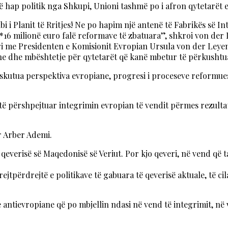
jë hap politik nga Shkupi, Unioni tashmë po i afron qytetarë
bi i Planit të Rritjes! Ne po hapim një antenë të Fabrikës së In
16 milionë euro falë reformave të zbatuara”, shkroi von der 
ri me Presidenten e Komisionit Evropian Ursula von der Leyen
ne dhe mbështetje për qytetarët që kanë mbetur të përkushtua
 diskutua perspektiva evropiane, progresi i proceseve reformu
të përshpejtuar integrimin evropian të vendit përmes rezult
r Arber Ademi.
qeverisë së Maqedonisë së Veriut. Por kjo qeveri, në vend që t
 drejtpërdrejtë e politikave të gabuara të qeverisë aktuale, të
ave antievropiane që po mbjellin ndasi në vend të integrimit,