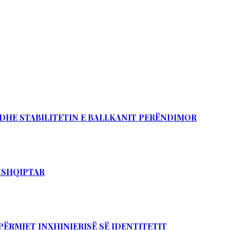
Ë DHE STABILITETIN E BALLKANIT PERËNDIMOR
T SHQIPTAR
PËRMJET INXHINIERISË SË IDENTITETIT