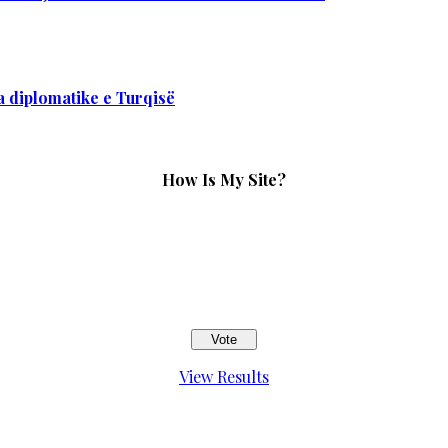
 diplomatike e Turqisë
How Is My Site?
View Results