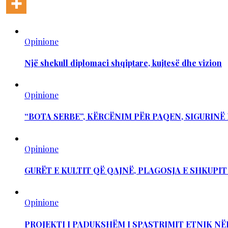
Opinione
Një shekull diplomaci shqiptare, kujtesë dhe vizion
Opinione
“BOTA SERBE”, KËRCËNIM PËR PAQEN, SIGURIN
Opinione
GURËT E KULTIT QË QAJNË, PLAGOSJA E SHKUPI
Opinione
PROJEKTI I PADUKSHËM I SPASTRIMIT ETNIK NË