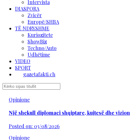
Intervista
DIASPORA
Zvicër
Europë/SHBA
TË NDRYSHME
Kuriozitete
ShowBiz
Techno/Auto
Udhëtime
VIDEO
SPORT
gazetafakti.ch
Opinione
Një shekull diplomaci shqiptare, kujtesë dhe vizion
Posted on: 03/08/2026
Opinione