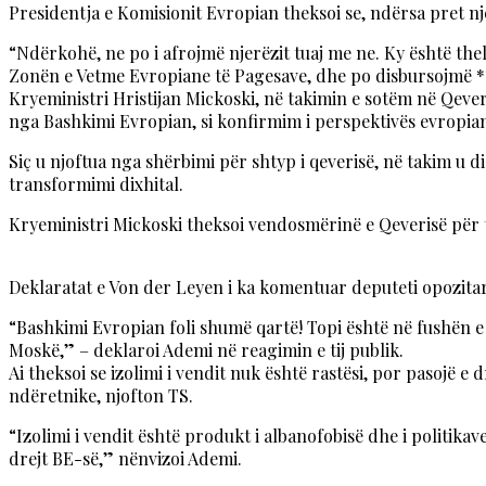
Presidentja e Komisionit Evropian theksoi se, ndërsa pret n
“Ndërkohë, ne po i afrojmë njerëzit tuaj me ne. Ky është thel
Zonën e Vetme Evropiane të Pagesave, dhe po disbursojmë **
Kryeministri Hristijan Mickoski, në takimin e sotëm në Qeve
nga Bashkimi Evropian, si konfirmim i perspektivës evropia
Siç u njoftua nga shërbimi për shtyp i qeverisë, në takim u
transformimi dixhital.
Kryeministri Mickoski theksoi vendosmërinë e Qeverisë për 
Deklaratat e Von der Leyen i ka komentuar deputeti opozita
“Bashkimi Evropian foli shumë qartë! Topi është në fushën e 
Moskë,” – deklaroi Ademi në reagimin e tij publik.
Ai theksoi se izolimi i vendit nuk është rastësi, por pasojë e
ndëretnike, njofton TS.
“Izolimi i vendit është produkt i albanofobisë dhe i politik
drejt BE-së,” nënvizoi Ademi.