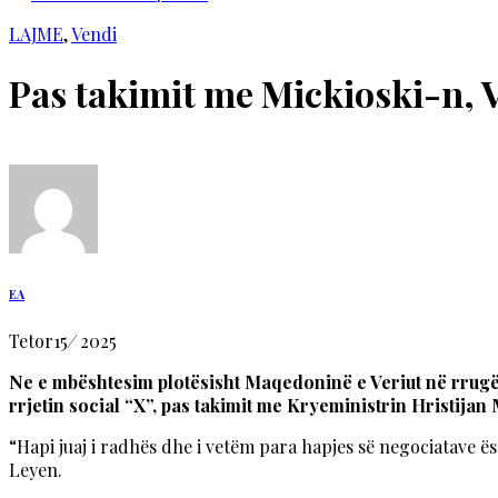
LAJME
,
Vendi
Pas takimit me Mickioski-n, 
EA
Tetor
15
/
2025
Ne e mbështesim plotësisht Maqedoninë e Veriut në rrugën
rrjetin social “X”, pas takimit me Kryeministrin Hristijan
“Hapi juaj i radhës dhe i vetëm para hapjes së negociatave ës
Leyen.