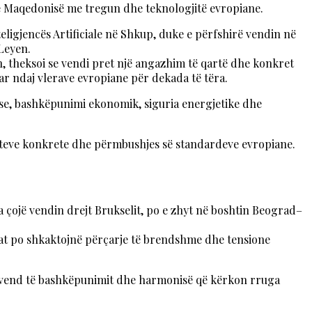
t e Maqedonisë me tregun dhe teknologjitë evropiane.
teligjencës Artificiale në Shkup, duke e përfshirë vendin në
Leyen.
, theksoi se vendi pret një angazhim të qartë dhe konkret
r ndaj vlerave evropiane për dekada të tëra.
ese, bashkëpunimi ekonomik, siguria energjetike dhe
ateve konkrete dhe përmbushjes së standardeve evropiane.
a çojë vendin drejt Brukselit, po e zhyt në boshtin Beograd–
 cilat po shkaktojnë përçarje të brendshme dhe tensione
 në vend të bashkëpunimit dhe harmonisë që kërkon rruga