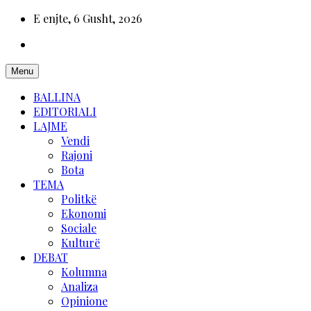
E enjte, 6 Gusht, 2026
Menu
BALLINA
EDITORIALI
LAJME
Vendi
Rajoni
Bota
TEMA
Politkë
Ekonomi
Sociale
Kulturë
DEBAT
Kolumna
Analiza
Opinione