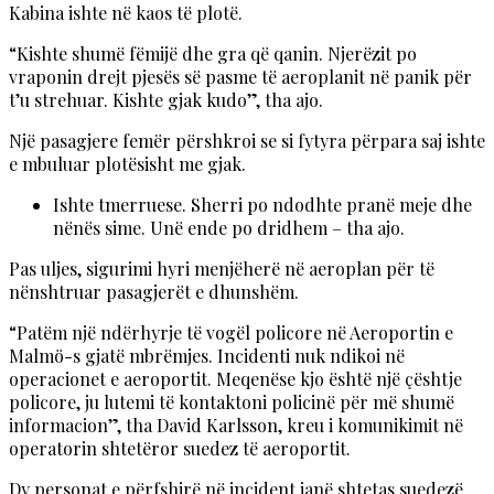
Kabina ishte në kaos të plotë.
“Kishte shumë fëmijë dhe gra që qanin. Njerëzit po
vraponin drejt pjesës së pasme të aeroplanit në panik për
t’u strehuar. Kishte gjak kudo”, tha ajo.
Një pasagjere femër përshkroi se si fytyra përpara saj ishte
e mbuluar plotësisht me gjak.
Ishte tmerruese. Sherri po ndodhte pranë meje dhe
nënës sime. Unë ende po dridhem – tha ajo.
Pas uljes, sigurimi hyri menjëherë në aeroplan për të
nënshtruar pasagjerët e dhunshëm.
“Patëm një ndërhyrje të vogël policore në Aeroportin e
Malmö-s gjatë mbrëmjes. Incidenti nuk ndikoi në
operacionet e aeroportit. Meqenëse kjo është një çështje
policore, ju lutemi të kontaktoni policinë për më shumë
informacion”, tha David Karlsson, kreu i komunikimit në
operatorin shtetëror suedez të aeroportit.
Dy personat e përfshirë në incident janë shtetas suedezë