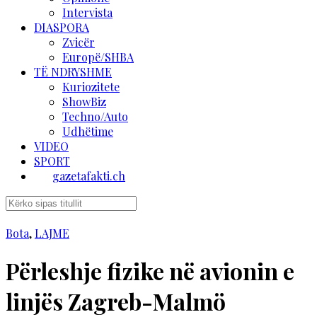
Intervista
DIASPORA
Zvicër
Europë/SHBA
TË NDRYSHME
Kuriozitete
ShowBiz
Techno/Auto
Udhëtime
VIDEO
SPORT
gazetafakti.ch
Bota
,
LAJME
Përleshje fizike në avionin e
linjës Zagreb-Malmö