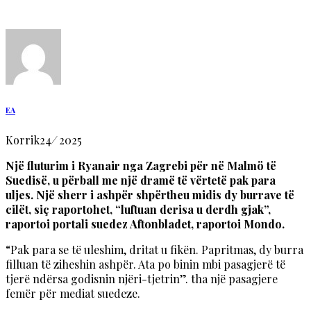
EA
Korrik
24
/
2025
Një fluturim i Ryanair nga Zagrebi për në Malmö të
Suedisë, u përball me një dramë të vërtetë pak para
uljes. Një sherr i ashpër shpërtheu midis dy burrave të
cilët, siç raportohet, “luftuan derisa u derdh gjak”,
raportoi portali suedez Aftonbladet, raportoi Mondo.
“Pak para se të uleshim, dritat u fikën. Papritmas, dy burra
filluan të ziheshin ashpër. Ata po binin mbi pasagjerë të
tjerë ndërsa godisnin njëri-tjetrin”. tha një pasagjere
femër për mediat suedeze.