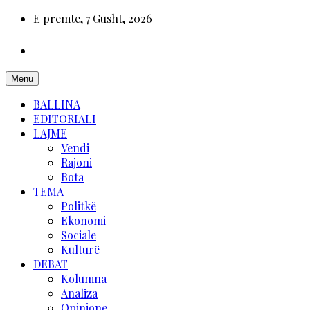
E premte, 7 Gusht, 2026
Menu
BALLINA
EDITORIALI
LAJME
Vendi
Rajoni
Bota
TEMA
Politkë
Ekonomi
Sociale
Kulturë
DEBAT
Kolumna
Analiza
Opinione