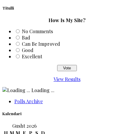
Titulli
How Is My Site?
No Comments
Bad
Can Be Improved
Good
Excellent
View Results
Loading ...
Polls Archive
Kalendari
Gusht 2026
H
M
M
E
P
S
D