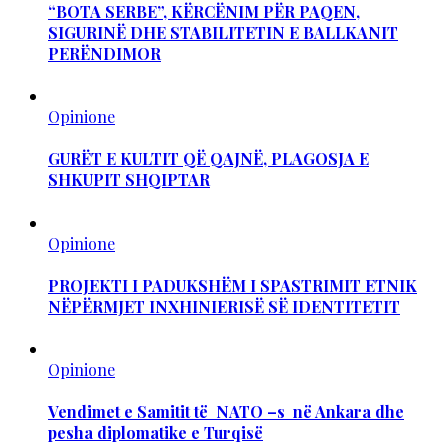
“BOTA SERBE”, KËRCËNIM PËR PAQEN,
SIGURINË DHE STABILITETIN E BALLKANIT
PERËNDIMOR
Opinione
GURËT E KULTIT QË QAJNË, PLAGOSJA E
SHKUPIT SHQIPTAR
Opinione
PROJEKTI I PADUKSHËM I SPASTRIMIT ETNIK
NËPËRMJET INXHINIERISË SË IDENTITETIT
Opinione
Vendimet e Samitit të NATO –s në Ankara dhe
pesha diplomatike e Turqisë