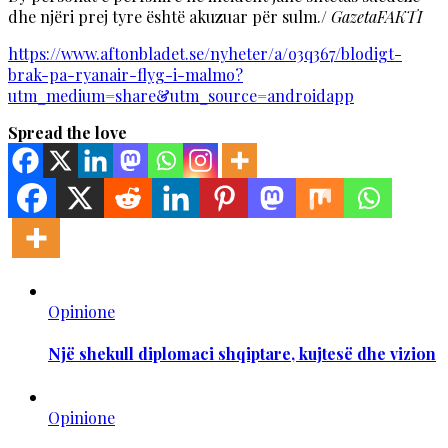
dhe njëri prej tyre është akuzuar për sulm./
GazetaFAKTI
https://www.aftonbladet.se/nyheter/a/o3q367/blodigt-
brak-pa-ryanair-flyg-i-malmo?
utm_medium=share&utm_source=androidapp
Spread the love
Opinione
Një shekull diplomaci shqiptare, kujtesë dhe vizion
Opinione