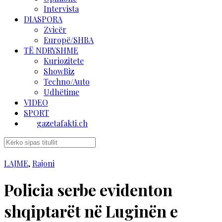
Intervista
DIASPORA
Zvicër
Europë/SHBA
TË NDRYSHME
Kuriozitete
ShowBiz
Techno/Auto
Udhëtime
VIDEO
SPORT
gazetafakti.ch
LAJME
,
Rajoni
Policia serbe evidenton
shqiptarët në Luginën e