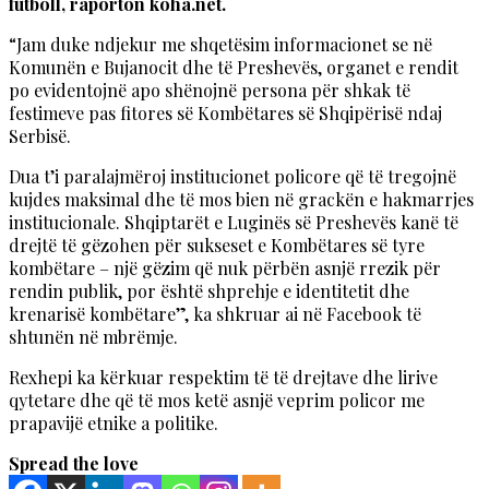
futboll, raporton koha.net.
“Jam duke ndjekur me shqetësim informacionet se në
Komunën e Bujanocit dhe të Preshevës, organet e rendit
po evidentojnë apo shënojnë persona për shkak të
festimeve pas fitores së Kombëtares së Shqipërisë ndaj
Serbisë.
Dua t’i paralajmëroj institucionet policore që të tregojnë
kujdes maksimal dhe të mos bien në grackën e hakmarrjes
institucionale. Shqiptarët e Luginës së Preshevës kanë të
drejtë të gëzohen për sukseset e Kombëtares së tyre
kombëtare – një gëzim që nuk përbën asnjë rrezik për
rendin publik, por është shprehje e identitetit dhe
krenarisë kombëtare”, ka shkruar ai në Facebook të
shtunën në mbrëmje.
Rexhepi ka kërkuar respektim të të drejtave dhe lirive
qytetare dhe që të mos ketë asnjë veprim policor me
prapavijë etnike a politike.
Spread the love