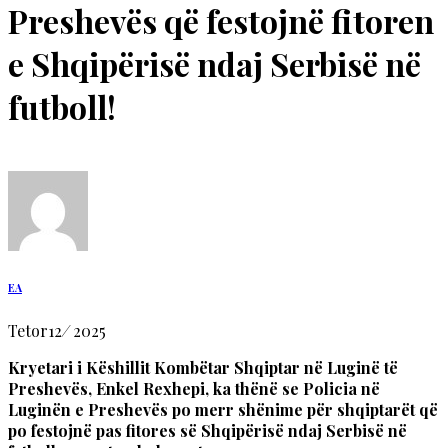
Preshevës që festojnë fitoren
e Shqipërisë ndaj Serbisë në
futboll!
EA
Tetor
12
/
2025
Kryetari i Këshillit Kombëtar Shqiptar në Luginë të
Preshevës, Enkel Rexhepi, ka thënë se Policia në
Luginën e Preshevës po merr shënime për shqiptarët që
po festojnë pas fitores së Shqipërisë ndaj Serbisë në