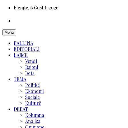
E enjte, 6 Gusht, 2026
Menu
BALLINA
EDITORIALI
LAJME
Vendi
Rajoni
Bota
TEMA
Politkë
Ekonomi
Sociale
Kulturë
DEBAT
Kolumna
Analiza
Opinione