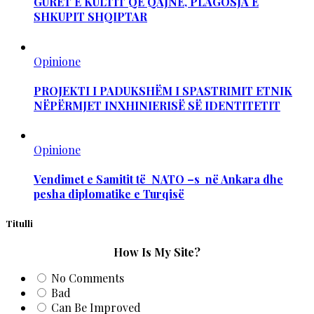
GURËT E KULTIT QË QAJNË, PLAGOSJA E
SHKUPIT SHQIPTAR
Opinione
PROJEKTI I PADUKSHËM I SPASTRIMIT ETNIK
NËPËRMJET INXHINIERISË SË IDENTITETIT
Opinione
Vendimet e Samitit të NATO –s në Ankara dhe
pesha diplomatike e Turqisë
Titulli
How Is My Site?
No Comments
Bad
Can Be Improved