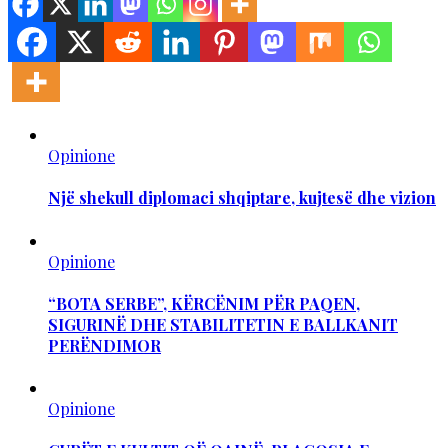
Opinione
Një shekull diplomaci shqiptare, kujtesë dhe vizion
Opinione
“BOTA SERBE”, KËRCËNIM PËR PAQEN,
SIGURINË DHE STABILITETIN E BALLKANIT
PERËNDIMOR
Opinione