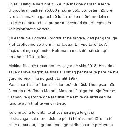
34 kf, u lançua versioni 356 A, një makinë garash e lehtë.
U prodhuan gjithsej 75,000 makina 356, por vetëm 26 prej
tyre ishin makina garash të lehta, duke e bërë modelin e
nxjerrë në ankand një propozim veçanërisht tërheqës për
koleksionistët e vërtetë.
Ky është një Porsche i prodhuar në fabrikë, gati për gara, që
krahasohet më së afërmi me Jaguar E-Type të lehtë. Ai
fuqizohet nga një motor Fuhrmann me katër cilindra që
prodhon 110 kuaj fuqi.
Makina filloi një restaurim tre-vjeçar në vitin 2018. Historia e
saj e garave tregon se shasia u shfaq për herë të parë në një
garë në Virxhinia në gusht të vitit 1957.
Pas timonit ishte “dentisti fluturues”, dr. Dick Thompson nën
flamurin e Hoffman Motors. Maserati fitoi garën. Kjo Porche
vazhdoi të garonte dhe rezultati më i mirë që arriti deri në
fund të atij viti ishte vendi i tretë.
Këto makina të lehta, të zhveshura nga të gjitha
ekstravagancat e brendshme për t’i bërë sa më të lehta të
ishte e mundur, u garuan me egërsi dhe shumë prej tyre u