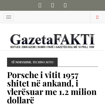
Menu
TË NDRYSHME
,
TECHNO/AUTO
Porsche i vitit 1957
shitet në ankand, i
vlerësuar me 1.2 milion
dollarë