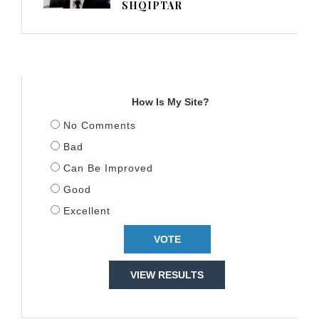
SHQIPTAR
TITULLI
How Is My Site?
No Comments
Bad
Can Be Improved
Good
Excellent
VIEW RESULTS