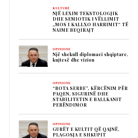
KULTURË
NJË LEXIM TEKSTOLOGJIK
DHE SEMIOTIK I VËLLIMIT
„MOS I KALLXO HARRIMIT“ TË
NAIME BEQIRAJT
OPINIONE
Një shekull diplomaci shqiptare,
kujtesë dhe vizion
OPINIONE
“BOTA SERBE”, KËRCËNIM PËR
PAQEN, SIGURINË DHE
STABILITETIN E BALLKANIT
PERËNDIMOR
OPINIONE
GURËT E KULTIT QË QAJNË,
PLAGOSJA E SHKUPIT