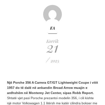
EA
21
Korrik
/
2025
Një Porche 356 A Carrera GT/GT Lightweight Coupe i vitit
1957 do të dalë në ankandin Broad Arrow muajin e
ardhshëm në Monterey Jet Center, sipas Robb Report.
Shtatë vjet pasi Porsche prezantoi modelin 356, i cili kishte
një motor Volkswagen 1.1 litërsh me katër cilindra bokser me