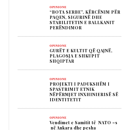
OPINIONE
“BOTA SERBE”, KËRCËNIM PËR
PAQEN, SIGURINË DHE
STABILITETIN E BALLKANIT
PERËNDIMOR
OPINIONE
GURËT E KULTIT QË QAJNË,
PLAGOSJA E SHKUPIT
SHQIPTAR
OPINIONE
PROJEKTI I PADUKSHËM I
SPASTRIMIT ETNIK
NËPËRMJET INXHINIERISË SË
IDENTITETIT
OPINIONE
Vendimet e Samitit të NATO –s
në Ankara dhe pesha