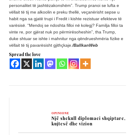
personalitet të jashtëzakonshëm”. Trump pranoi se lufta e
vëllait të tij me alkoolin e preku thellë, veçanërisht sepse u
habit nga sa gjatë trupi i Fredit i kishte rezistuar efekteve të
varësisë. “Mendoj se ndoshta filloi në kolegj? Familja filloi ta
vinte re, por gjërat nuk po përmirësoheshin”, tha Trump,
duke shtuar se ishte i mahnitur nga qëndrueshmëria fizike e
vëllait të tij pavarësisht gjithçkaje.
/BallkanWeb
Spread the love
OPINIONE
Një shekull diplomaci shqiptare,
kujtesë dhe vizion