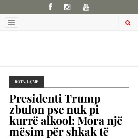
Menu
BOTA
,
LAJME
Presidenti Trump
zbulon pse nuk pi
kurrë alkool: Mora një
mësim për shkak të