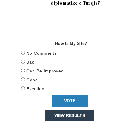
diplomatike e Turqisë
TITULLI
How Is My Site?
No Comments
Bad
Can Be Improved
Good
Excellent
VIEW RESULTS