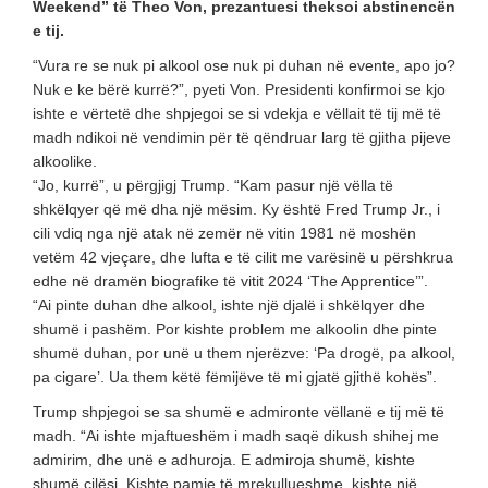
Weekend” të Theo Von, prezantuesi theksoi abstinencën
e tij.
“Vura re se nuk pi alkool ose nuk pi duhan në evente, apo jo?
Nuk e ke bërë kurrë?”, pyeti Von. Presidenti konfirmoi se kjo
ishte e vërtetë dhe shpjegoi se si vdekja e vëllait të tij më të
madh ndikoi në vendimin për të qëndruar larg të gjitha pijeve
alkoolike.
“Jo, kurrë”, u përgjigj Trump. “Kam pasur një vëlla të
shkëlqyer që më dha një mësim. Ky është Fred Trump Jr., i
cili vdiq nga një atak në zemër në vitin 1981 në moshën
vetëm 42 vjeçare, dhe lufta e të cilit me varësinë u përshkrua
edhe në dramën biografike të vitit 2024 ‘The Apprentice’”.
“Ai pinte duhan dhe alkool, ishte një djalë i shkëlqyer dhe
shumë i pashëm. Por kishte problem me alkoolin dhe pinte
shumë duhan, por unë u them njerëzve: ‘Pa drogë, pa alkool,
pa cigare’. Ua them këtë fëmijëve të mi gjatë gjithë kohës”.
Trump shpjegoi se sa shumë e admironte vëllanë e tij më të
madh. “Ai ishte mjaftueshëm i madh saqë dikush shihej me
admirim, dhe unë e adhuroja. E admiroja shumë, kishte
shumë cilësi. Kishte pamje të mrekullueshme, kishte një