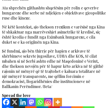
Ata shprehën gjithashtu shqetësim për rolin e qeverive
hungareze dhe serbe në ndjekjen e objektivave gjeopolitike
ruse dhe kineze.
Në këtë kontekst, ajo thekson rrezikun e varësisë nga Kina
të shkaktuar nga marrëveshjet asimetrike të kredisë, siç
është kredia e fundit nga Eximbank hungareze, e cila
duket se e ka origjinën nga Kina.
Së fundmi, ajo bën thirrje për hapjen e arkivave të
shërbimeve sekrete jugosllave, UDBA dhe KOS, të cilat
mbahen si në Serbi ashtu edhe në Maqedoninë e Veriut,
dhe thekson nevojën për të hapur këto arkiva në të gjithë
rajonin në mënyrë që të trajtohet e kaluara totalitare në
një mënyrë transparente, me qëllim forcimin e
demokracisë, llogaridhënies dhe institucioneve në
Ballkanin Perëndimor./Beta/
Spread the love