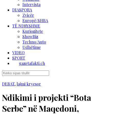
Intervista
DIASPORA
Zvicër
Europë/SHBA
TË NDRYSHME
Kuriozitete
ShowBiz
Techno/Auto
Udhëtime
VIDEO
SPORT
gazetafakti.ch
DEBAT
,
lajmi kryesor
Ndikimi i projekti “Bota
Serbe” në Maqedoni,