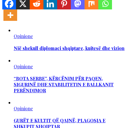
Opinione
Një shekull diplomaci shqiptare, kujtesë dhe vizion
Opinione
“BOTA SERBE”, KËRCËNIM PËR PAQEN,
SIGURINË DHE STABILITETIN E BALLKANIT
PERËNDIMOR
Opinione
GURËT E KULTIT QË QAJNË, PLAGOSJA E
SHKUPIT SHQIPTAR