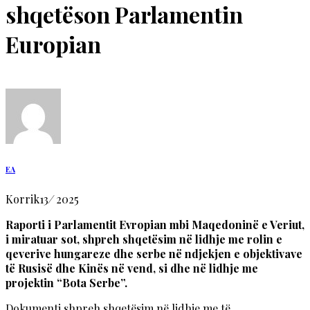
shqetëson Parlamentin
Europian
EA
Korrik
13
/
2025
Raporti i Parlamentit Evropian mbi Maqedoninë e Veriut,
i miratuar sot, shpreh shqetësim në lidhje me rolin e
qeverive hungareze dhe serbe në ndjekjen e objektivave
të Rusisë dhe Kinës në vend, si dhe në lidhje me
projektin “Bota Serbe”.
Dokumenti shpreh shqetësim në lidhje me të