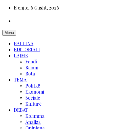
E enjte, 6 Gusht, 2026
Menu
BALLINA
EDITORIALI
LAJME
Vendi
Rajoni
Bota
TEMA
Politkë
Ekonomi
Sociale
Kulturë
DEBAT
Kolumna
Analiza
Opinione