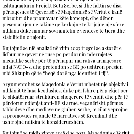
ashtuquajturin Projekt Bota Serbe, si dhe faktin se disa
përfaqësues të Qeverisë së Maqedonisë së Veriut e kanë
mbrojtur dhe promovuar këtë koncept, dhe dënon
pjesëmarrjen në takime që kërkojnë të krijojnë një sferë
ndikimi duke minuar sovranitetin e vendeve të tjera dhe
stabilitetin e rajonit.
Kujtojmë se një analizë në vitin 2023 tregoi se aktorët e
lidhur me qeverinë ruse po përdornin ndërmjetës
mediatikë serbe për të përhapur narrativa armiqësore
ndaj NATO-s, dhe pretendon se BE po ushtron presion
mbi Shkupin që të “heqë dorë nga identiteti i tij”.
Argumentohet se Maqedonia e Veriut mbetet një objektiv i
ndikimit të huaj keqdashës, duke përfshirë përpjekjet për
të shkatërruar strukturën shoqërore të vendit dhe për të
përdorur ndjenjat anti-BE si armë, veçanërisht përmes
tabloideve dhe mediave në gjuhën serbe, të cilat veprojnë
si promovues rajonalë të narrativës së Kremlinit dhe
ushtrojnë ndikim të konsiderueshëm.
Kujtojmë se midis viteve 2018 dhe 2023, Maqedonia e Veriut