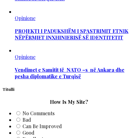
Opinione
PROJEKTI I PADUKSHËM I SPASTRIMIT ETNIK
NËPËRMJET INXHINIERISË SË IDENTITETIT
Opinione
Vendimet e Samitit të NATO –s në Ankara dhe
pesha diplomatike e Turqisë
Titulli
How Is My Site?
No Comments
Bad
Can Be Improved
Good