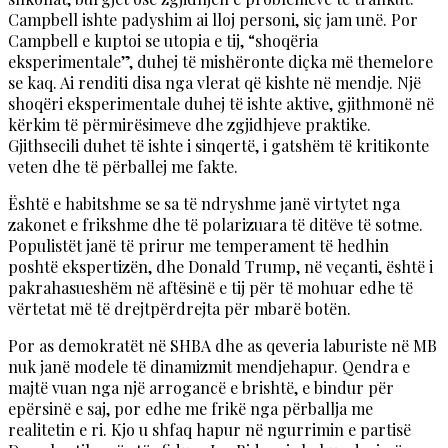
Campbell ishte padyshim ai lloj personi, siç jam unë. Por
Campbell e kuptoi se utopia e tij, “shoqëria
eksperimentale”, duhej të mishëronte diçka më themelore
se kaq. Ai renditi disa nga vlerat që kishte në mendje. Një
shoqëri eksperimentale duhej të ishte aktive, gjithmonë në
kërkim të përmirësimeve dhe zgjidhjeve praktike.
Gjithsecili duhet të ishte i sinqertë, i gatshëm të kritikonte
veten dhe të përballej me fakte.
Është e habitshme se sa të ndryshme janë virtytet nga
zakonet e frikshme dhe të polarizuara të ditëve të sotme.
Populistët janë të prirur me temperament të hedhin
poshtë ekspertizën, dhe Donald Trump, në veçanti, është i
pakrahasueshëm në aftësinë e tij për të mohuar edhe të
vërtetat më të drejtpërdrejta për mbarë botën.
Por as demokratët në SHBA dhe as qeveria laburiste në MB
nuk janë modele të dinamizmit mendjehapur. Qendra e
majtë vuan nga një arrogancë e brishtë, e bindur për
epërsinë e saj, por edhe me frikë nga përballja me
realitetin e ri. Kjo u shfaq hapur në ngurrimin e partisë