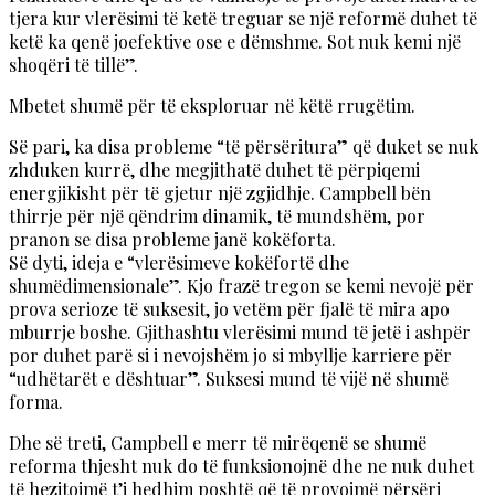
tjera kur vlerësimi të ketë treguar se një reformë duhet të
ketë ka qenë joefektive ose e dëmshme. Sot nuk kemi një
shoqëri të tillë”.
Mbetet shumë për të eksploruar në këtë rrugëtim.
Së pari, ka disa probleme “të përsëritura” që duket se nuk
zhduken kurrë, dhe megjithatë duhet të përpiqemi
energjikisht për të gjetur një zgjidhje. Campbell bën
thirrje për një qëndrim dinamik, të mundshëm, por
pranon se disa probleme janë kokëforta.
Së dyti, ideja e “vlerësimeve kokëfortë dhe
shumëdimensionale”. Kjo frazë tregon se kemi nevojë për
prova serioze të suksesit, jo vetëm për fjalë të mira apo
mburrje boshe. Gjithashtu vlerësimi mund të jetë i ashpër
por duhet parë si i nevojshëm jo si mbyllje karriere për
“udhëtarët e dështuar”. Suksesi mund të vijë në shumë
forma.
Dhe së treti, Campbell e merr të mirëqenë se shumë
reforma thjesht nuk do të funksionojnë dhe ne nuk duhet
të hezitojmë t’i hedhim poshtë që të provojmë përsëri