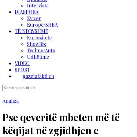
Intervista
DIASPORA
Zvicër
Europë/SHBA
TË NDRYSHME
Kuriozitete
ShowBiz
Techno/Auto
Udhëtime
VIDEO
SPORT
gazetafakti.ch
Analiza
Pse qeveritë mbeten më të
këqijat në zgjidhjen e