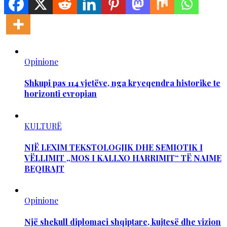
Opinione
Shkupi pas 114 vjetëve, nga kryeqendra historike te
horizonti evropian
KULTURË
NJË LEXIM TEKSTOLOGJIK DHE SEMIOTIK I
VËLLIMIT „MOS I KALLXO HARRIMIT“ TË NAIME
BEQIRAJT
Opinione
Një shekull diplomaci shqiptare, kujtesë dhe vizion