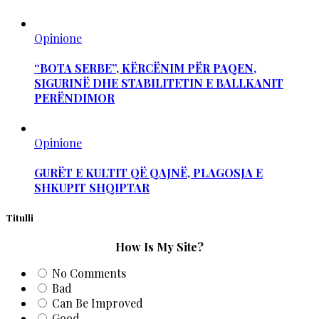
Opinione
“BOTA SERBE”, KËRCËNIM PËR PAQEN,
SIGURINË DHE STABILITETIN E BALLKANIT
PERËNDIMOR
Opinione
GURËT E KULTIT QË QAJNË, PLAGOSJA E
SHKUPIT SHQIPTAR
Titulli
How Is My Site?
No Comments
Bad
Can Be Improved
Good