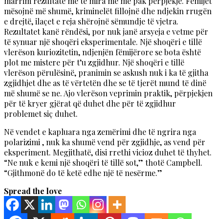
marrim rezultate më të mira me më pak përpjekje. Fëmijët
mësojnë më shumë, kriminelët fillojnë dhe ndjekin rrugën
e drejtë, ilaçet e reja shërojnë sëmundje të vjetra.
Rezultatet kanë rëndësi, por nuk janë arsyeja e vetme për
të synuar një shoqëri eksperimentale. Një shoqëri e tillë
vlerëson kuriozitetin, ndjenjën fëmijërore se bota është
plot me mistere për t’u zgjidhur. Një shoqëri e tillë
vlerëson përulësinë, pranimin se askush nuk i ka të gjitha
zgjidhjet dhe as të vërtetën dhe se të tjerët mund të dinë
më shumë se ne. Ajo vlerëson veprimin praktik, përpjekjen
për të kryer gjërat që duhet dhe për të zgjidhur
problemet siç duhet.
Në vendet e kapluara nga zemërimi dhe të ngrira nga
polarizimi , nuk ka shumë vend për zgjidhje, as vend për
eksperiment. Megjithatë, disi rrethi vicioz duhet të thyhet.
“Ne nuk e kemi një shoqëri të tillë sot,” thotë Campbell.
“Gjithmonë do të ketë edhe një të nesërme.”
Spread the love