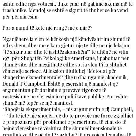
ashtu edhe nga votuesit, duke çuar në gabime akoma më të
trashanike. Mendoj se është e sigurt të thuhet se ka vend
për përmirësim.
Por a mund të ketë një rrugë më e mirë?
Nganjëherë ia vlen të kërkosh një këndvështrim shumë të
ndryshëm, dhe unë e kam gjetur një të tillë në një leksion
“të shkurtuar dhe të jashtëzakonshëm” të dhënë në vitin
1971 për Shoqatën Psikologjike Amerikane, i pabotuar për
shumë vite, dhe megjithatë edhe sot ia vlen t’i kushtohet
vëmendje serioze. Ai leksion titullohej “Metodat për
shoqërinë eksperimentale” dhe u dha nga një akademik,
Donald T Campbell. Është pjesërisht një manifest që
argumenton përdorimin e provave rigoroze të
rastësishme në vlerësimin e politikave publike. Por është
shumë më tepër se një manifest.
“Shoqëria eksperimentale, – nis argumentin e tij Campbell,
– “do të jetë një shoqëri që do të provojë me forcë zgjidhjet
e propozuara për problemet e përsëritura, të cilat do të
bëjnë vlerësime të vështira dhe shumëdimensionale të
rezultateve dhe që do të vazhdojë të provojë alternativa të