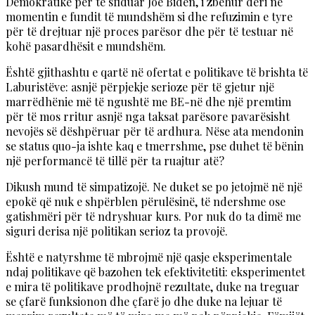
Demokratike për të sfiduar Joe Biden, i zbehur deri në
momentin e fundit të mundshëm si dhe refuzimin e tyre
për të drejtuar një proces parësor dhe për të testuar në
kohë pasardhësit e mundshëm.
Është gjithashtu e qartë në ofertat e politikave të brishta të
Laburistëve: asnjë përpjekje serioze për të gjetur një
marrëdhënie më të ngushtë me BE-në dhe një premtim
për të mos rritur asnjë nga taksat parësore pavarësisht
nevojës së dëshpëruar për të ardhura. Nëse ata mendonin
se status quo-ja ishte kaq e tmerrshme, pse duhet të bënin
një performancë të tillë për ta ruajtur atë?
Dikush mund të simpatizojë. Ne duket se po jetojmë në një
epokë që nuk e shpërblen përulësinë, të ndershme ose
gatishmëri për të ndryshuar kurs. Por nuk do ta dimë me
siguri derisa një politikan serioz ta provojë.
Është e natyrshme të mbrojmë një qasje eksperimentale
ndaj politikave që bazohen tek efektivitetiti: eksperimentet
e mira të politikave prodhojnë rezultate, duke na treguar
se çfarë funksionon dhe çfarë jo dhe duke na lejuar të