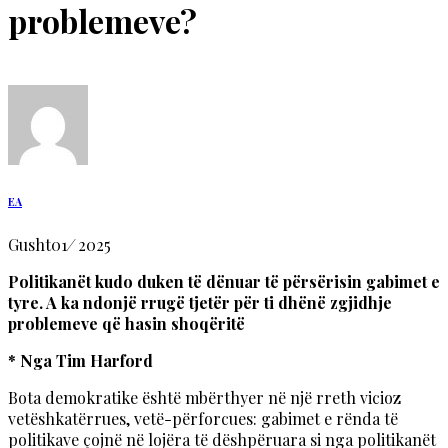
problemeve?
EA
Gusht
01
/
2025
Politikanët kudo duken të dënuar të përsërisin gabimet e
tyre. A ka ndonjë rrugë tjetër për ti dhënë zgjidhje
problemeve që hasin shoqëritë
* Nga Tim Harford
Bota demokratike është mbërthyer në një rreth vicioz
vetëshkatërrues, vetë-përforcues: gabimet e rënda të
politikave çojnë në lojëra të dëshpëruara si nga politikanët