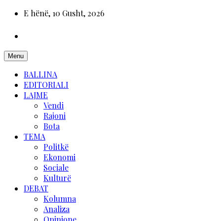
E hënë, 10 Gusht, 2026
Menu
BALLINA
EDITORIALI
LAJME
Vendi
Rajoni
Bota
TEMA
Politkë
Ekonomi
Sociale
Kulturë
DEBAT
Kolumna
Analiza
Opinione