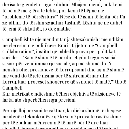
derisa të gjendet rruga e duhur. Mbajeni mend, nuk kemi
të bëjmë me gjëra të lehta, por kemi të bëjmë me
“probleme të përsëritura”. Nëse do të ishin të lehta për t’u
zgjidhur, do të ishin zgjidhur tashmë, kështu që ne duhet
të jemi të shkathët, jo dogmatikë.
Campbell ishte një mendimtar jashtëzakonisht me ndikim
në vlerësimin e politikave. Emri i tij jeton në “Campbell
Collaboration”, institut që mbledh prova për politikat
sociale. – “Sa më shumë të përdoret çdo tregues social
sasior për vendimmarrje sociale, aq më shumë do t’i
nënshtrohet presioneve të korrupsionit dhe aq më shumë
me vend do të jetë nisma për të shtrembëruar dhe
korruptuar proceset shoqërore që synohet të matë,” thotë
Campbell.
Kur metrikat e ndjeshme bëhen objektiva të aksioneve të
larta, ato shpërbëhen nga presioni.
Për një lloj personi të caktuar, ka diçka shumë tërheqëse
në idenë e teknokratëve që kryejnë prova të rastësishme
për të zbuluar mënyrën më të mirë për të drejtuar
shkollat, burgjet ose zgjidhjen e problemeve të trafikut.