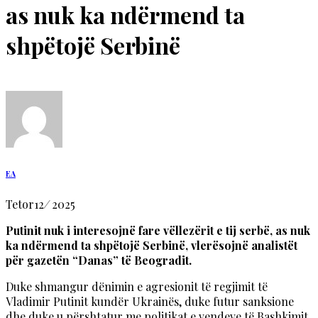
as nuk ka ndërmend ta
shpëtojë Serbinë
EA
Tetor
12
/
2025
Putinit nuk i interesojnë fare vëllezërit e tij serbë, as nuk
ka ndërmend ta shpëtojë Serbinë, vlerësojnë analistët
për gazetën “Danas” të Beogradit.
Duke shmangur dënimin e agresionit të regjimit të
Vladimir Putinit kundër Ukrainës, duke futur sanksione
dhe duke u përshtatur me politikat e vendeve të Bashkimit