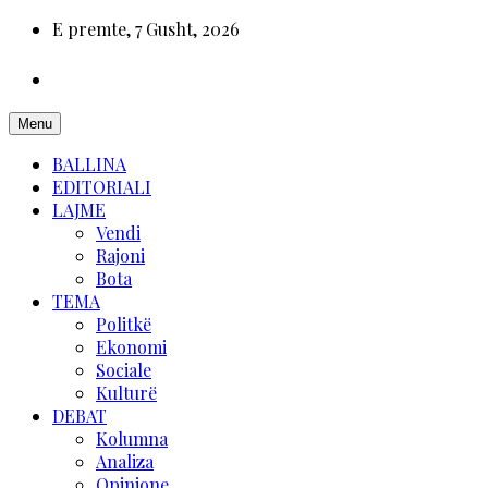
E premte, 7 Gusht, 2026
Menu
BALLINA
EDITORIALI
LAJME
Vendi
Rajoni
Bota
TEMA
Politkë
Ekonomi
Sociale
Kulturë
DEBAT
Kolumna
Analiza
Opinione