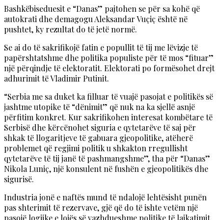
Bashkëbiseduesit e “Danas” pajtohen se për sa kohë që
autokrati dhe demagogu Aleksandar Vuçiç është në
pushtet, ky rezultat do të jetë normë.
Se ai do të sakrifikojë fatin e popullit të tij me lëvizje të
papërshtatshme dhe politika populiste për të mos “fituar”
një përqindje të elektoratit. Elektorati po formësohet drejt
adhurimit të Vladimir Putinit.
“Serbia me sa duket ka filluar të vuajë pasojat e politikës së
jashtme utopike të “dënimit” që nuk na ka sjellë asnjë
përfitim konkret. Kur sakrifikohen interesat kombëtare të
Serbisë dhe kërcënohet siguria e qytetarëve të saj për
shkak të llogaritjeve të gabuara gjeopolitike, atëherë
problemet që regjimi politik u shkakton rregullisht
qytetarëve të tij janë të pashmangshme”, tha për “Danas”
Nikola Luniç, një konsulent në fushën e gjeopolitikës dhe
sigurisë.
Industria jonë e naftës mund të ndalojë lehtësisht punën
pas shterimit të rezervave, gjë që do të ishte vetëm një
pasojë logjike e lojës së vazhdueshme politike të lajkatimit