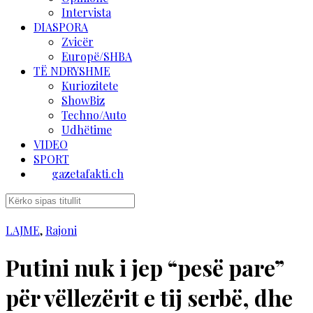
Intervista
DIASPORA
Zvicër
Europë/SHBA
TË NDRYSHME
Kuriozitete
ShowBiz
Techno/Auto
Udhëtime
VIDEO
SPORT
gazetafakti.ch
LAJME
,
Rajoni
Putini nuk i jep “pesë pare”
për vëllezërit e tij serbë, dhe