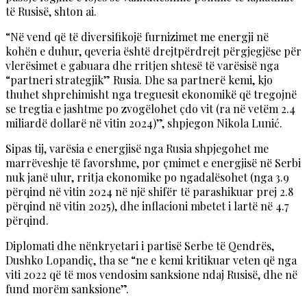
të Rusisë, shton ai.
“Në vend që të diversifikojë furnizimet me energji në
kohën e duhur, qeveria është drejtpërdrejt përgjegjëse për
vlerësimet e gabuara dhe rritjen shtesë të varësisë nga
“partneri strategjik” Rusia. Dhe sa partnerë kemi, kjo
thuhet shprehimisht nga treguesit ekonomikë që tregojnë
se tregtia e jashtme po zvogëlohet çdo vit (ra në vetëm 2.4
miliardë dollarë në vitin 2024)”, shpjegon Nikola Lunić.
Sipas tij, varësia e energjisë nga Rusia shpjegohet me
marrëveshje të favorshme, por çmimet e energjisë në Serbi
nuk janë ulur, rritja ekonomike po ngadalësohet (nga 3.9
përqind në vitin 2024 në një shifër të parashikuar prej 2.8
përqind në vitin 2025), dhe inflacioni mbetet i lartë në 4.7
përqind.
Diplomati dhe nënkryetari i partisë Serbe të Qendrës,
Dushko Lopandiç, tha se “ne e kemi kritikuar veten që nga
viti 2022 që të mos vendosim sanksione ndaj Rusisë, dhe në
fund morëm sanksione”.