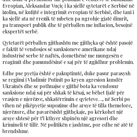
Evropian, Aleksandar Vuçiç i ka sjellë qytetarët e Serbisë në
izolim, në kufijtë e integrimit evropian të Serbisë, dhe tani i
ka sjellë ata në rrezik të mbeten pa ngrohje gjatë dimrit,
pa transport publik dhe të përballen me inflacion, besojnë
ekspertët serbë.
Qytetarët përballen gjithashtu me gjithçka që është pasojë
e faktit të vendosjes së sanksioneve amerikane ndaj
industrisë serbe të naftës, domethënë me mungesën e
reagimit dhe pamundësinë e saj për të zgjidhur problemin.
Edhe pse pyetja është e pakuptimtë, duke pasur parasysh
se regjimi i Vladimir Putinit po kryen agresion kundër
Ukrainës dhe se pothuajse e gjithë bota ka vendosur
sanksione ndaj saj për shkak të kësaj, se bëhet fjalë për
vrasjen e njerëzve, shkatërrimin e qyteteve…, në Serbi po
vihen në pikëpyetje supozime dhe arsye të tilla themelore,
njerëzore, dhe pavarësisht gjithçkaje, po kërkohet një
arsye shtesë për t’i kthyer shpinën një agresori dhe
krimineli të tillë. Në politikën e jashtme, por edhe në atë të
brendshme.