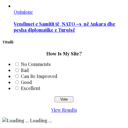
Opinione
Vendimet e Samitit të NATO –s në Ankara dhe
pesha diplomatike e Turqisë
Titulli
How Is My Site?
No Comments
Bad
Can Be Improved
Good
Excellent
View Results
Loading ...