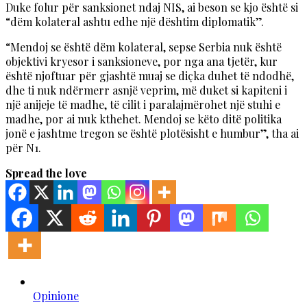
Duke folur për sanksionet ndaj NIS, ai beson se kjo është si
“dëm kolateral ashtu edhe një dështim diplomatik”.
“Mendoj se është dëm kolateral, sepse Serbia nuk është
objektivi kryesor i sanksioneve, por nga ana tjetër, kur
është njoftuar për gjashtë muaj se diçka duhet të ndodhë,
dhe ti nuk ndërmerr asnjë veprim, më duket si kapiteni i
një anijeje të madhe, të cilit i paralajmërohet një stuhi e
madhe, por ai nuk kthehet. Mendoj se këto ditë politika
jonë e jashtme tregon se është plotësisht e humbur”, tha ai
për N1.
Spread the love
Opinione