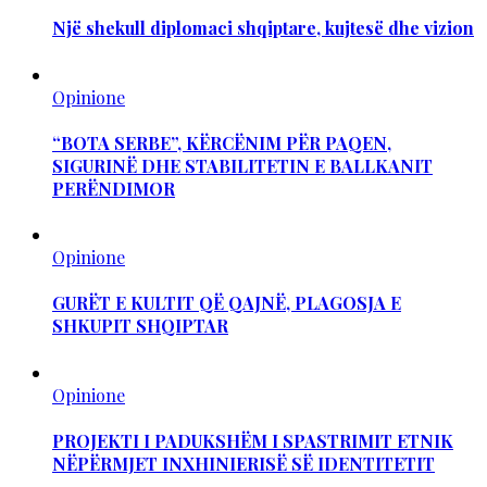
Një shekull diplomaci shqiptare, kujtesë dhe vizion
Opinione
“BOTA SERBE”, KËRCËNIM PËR PAQEN,
SIGURINË DHE STABILITETIN E BALLKANIT
PERËNDIMOR
Opinione
GURËT E KULTIT QË QAJNË, PLAGOSJA E
SHKUPIT SHQIPTAR
Opinione
PROJEKTI I PADUKSHËM I SPASTRIMIT ETNIK
NËPËRMJET INXHINIERISË SË IDENTITETIT