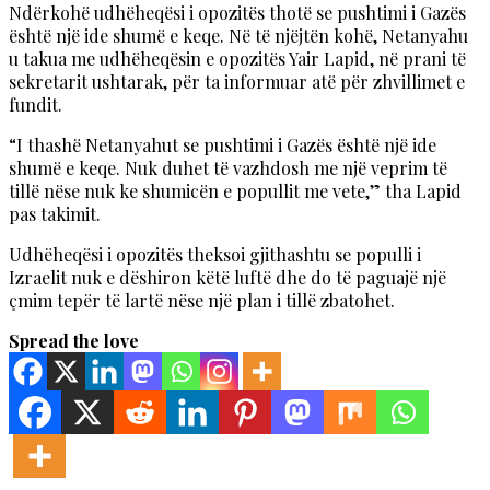
Ndërkohë udhëheqësi i opozitës thotë se pushtimi i Gazës
është një ide shumë e keqe. Në të njëjtën kohë, Netanyahu
u takua me udhëheqësin e opozitës Yair Lapid, në prani të
sekretarit ushtarak, për ta informuar atë për zhvillimet e
fundit.
“I thashë Netanyahut se pushtimi i Gazës është një ide
shumë e keqe. Nuk duhet të vazhdosh me një veprim të
tillë nëse nuk ke shumicën e popullit me vete,” tha Lapid
pas takimit.
Udhëheqësi i opozitës theksoi gjithashtu se populli i
Izraelit nuk e dëshiron këtë luftë dhe do të paguajë një
çmim tepër të lartë nëse një plan i tillë zbatohet.
Spread the love