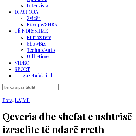
Intervista
DIASPORA
Zvicër
Europë/SHBA
TË NDRYSHME
Kuriozitete
ShowBiz
Techno/Auto
Udhëtime
VIDEO
SPORT
gazetafakti.ch
Bota
,
LAJME
Qeveria dhe shefat e ushtrisë
izraelite të ndarë rreth