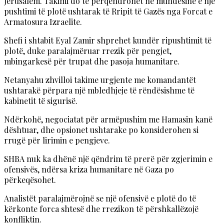
Jerusalem. Takimi do të përqendrohet në mundësinë e një
pushtimi të plotë ushtarak të Rripit të Gazës nga Forcat e
Armatosura Izraelite.
Shefi i shtabit Eyal Zamir shprehet kundër ripushtimit të
plotë, duke paralajmëruar rrezik për pengjet,
mbingarkesë për trupat dhe pasoja humanitare.
Netanyahu zhvilloi takime urgjente me komandantët
ushtarakë përpara një mbledhjeje të rëndësishme të
kabinetit të sigurisë.
Ndërkohë, negociatat për armëpushim me Hamasin kanë
dështuar, dhe opsionet ushtarake po konsiderohen si
rrugë për lirimin e pengjeve.
SHBA nuk ka dhënë një qëndrim të prerë për zgjerimin e
ofensivës, ndërsa kriza humanitare në Gaza po
përkeqësohet.
Analistët paralajmërojnë se një ofensivë e plotë do të
kërkonte forca shtesë dhe rrezikon të përshkallëzojë
konfliktin.