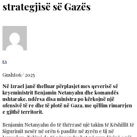
strategjisë së Gazës
EA
Gusht
06
/
2025
Në Izrael janë thelluar përplasjet mes qeverisë së
kryeministrit Benjamin Netanyahu dhe komandës
ushtarake, ndërsa disa ministra po kërkojnë një
ofensivë të re dhe të plotë në Gaza, me qëllim rimarrjen
e gjithë territorit.
Benjamin Netanyahu do të thërrasë një takim të Këshillit të
Sigurimit nesër në orën 6 pasdite në zyrën e tij në