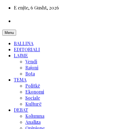
E enjte, 6 Gusht, 2026
Menu
BALLINA
EDITORIALI
LAJME
Vendi
Rajoni
Bota
TEMA
Politkë
Ekonomi
Sociale
Kulturë
DEBAT
Kolumna
Analiza
Opinione