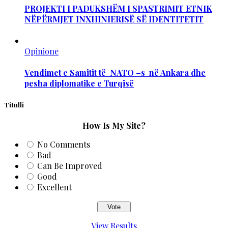
PROJEKTI I PADUKSHËM I SPASTRIMIT ETNIK
NËPËRMJET INXHINIERISË SË IDENTITETIT
Opinione
Vendimet e Samitit të NATO –s në Ankara dhe
pesha diplomatike e Turqisë
Titulli
How Is My Site?
No Comments
Bad
Can Be Improved
Good
Excellent
View Results