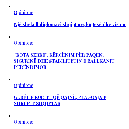
Opinione
Një shekull diplomaci shqiptare, kujtesë dhe vizion
Opinione
“BOTA SERBE”, KËRCËNIM PËR PAQEN,
SIGURINË DHE STABILITETIN E BALLKANIT
PERËNDIMOR
Opinione
GURËT E KULTIT QË QAJNË, PLAGOSJA E
SHKUPIT SHQIPTAR
Opinione