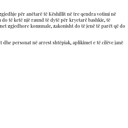
gjedhje për anëtarë të Këshillit në tre qendra votimi në
do të ketë një raund të dytë për kryetarë bashkie, të
onet zgjedhore komunale, zakonisht do të jenë të parët që do
dhe personat në arrest shtëpiak, aplikimet e të cilëve janë