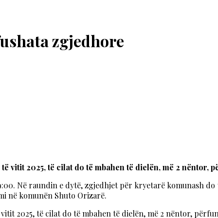
fushata zgjedhore
 vitit 2025, të cilat do të mbahen të dielën, më 2 nëntor, p
 19:00. Në raundin e dytë, zgjedhjet për kryetarë komunash d
timi në komunën Shuto Orizarë.
itit 2025, të cilat do të mbahen të dielën, më 2 nëntor, përfun