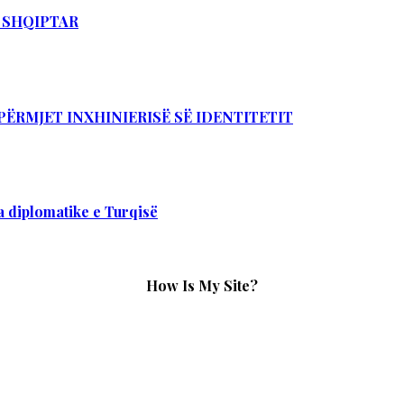
T SHQIPTAR
PËRMJET INXHINIERISË SË IDENTITETIT
 diplomatike e Turqisë
How Is My Site?