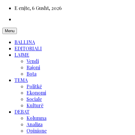
E enjte, 6 Gusht, 2026
Menu
BALLINA
EDITORIALI
LAJME
Vendi
Rajoni
Bota
TEMA
Politkë
Ekonomi
Sociale
Kulturë
DEBAT
Kolumna
Analiza
Opinione