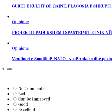
GURËT E KULTIT QË QAJNË, PLAGOSJA E SHKUPI
Opinione
PROJEKTI I PADUKSHËM I SPASTRIMIT ETNIK NË
Opinione
Vendimet e Samitit të NATO –s në Ankara dhe pesha
Titulli
No Comments
Bad
Can Be Improved
Good
Excellent