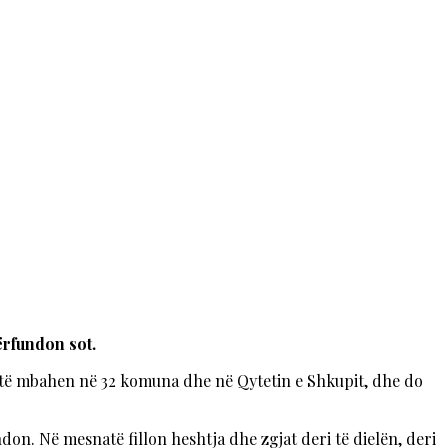
ërfundon sot.
o të mbahen në 32 komuna dhe në Qytetin e Shkupit, dhe do
don. Në mesnatë fillon heshtja dhe zgjat deri të dielën, deri