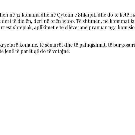
hen në 32 komuna dhe në Qytetin e Shkupit, dhe do të ketë riz
eri të dielën, deri në orën 19:00. Të shtunën, në komunat ku 
rrest shtëpiak, aplikimet e të cilëve janë pranuar nga komisi
ryetarë komune, të sëmurët dhe të pafuqishmit, të burgosurit 
 jenë të parët që do të votojnë.