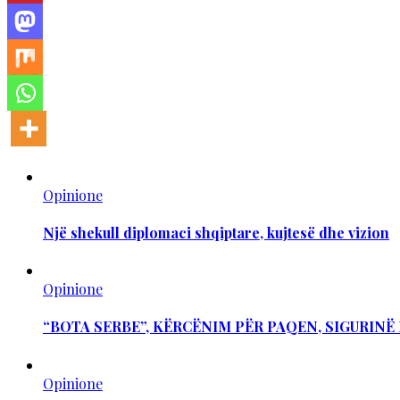
Opinione
Një shekull diplomaci shqiptare, kujtesë dhe vizion
Opinione
“BOTA SERBE”, KËRCËNIM PËR PAQEN, SIGURIN
Opinione