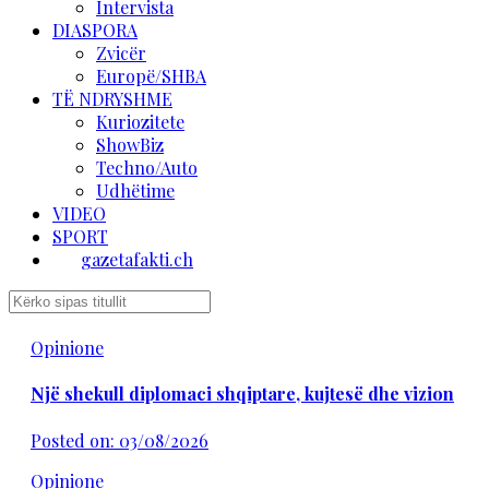
Intervista
DIASPORA
Zvicër
Europë/SHBA
TË NDRYSHME
Kuriozitete
ShowBiz
Techno/Auto
Udhëtime
VIDEO
SPORT
gazetafakti.ch
Opinione
Një shekull diplomaci shqiptare, kujtesë dhe vizion
Posted on: 03/08/2026
Opinione