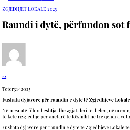
ZGJEDHJET LOKALE 2025
Raundi i dytë, përfundon sot 
EA
Tetor
31
/
2025
Fushata dyjavore për raundin e dytë të Zgjedhjeve Lokale të
Në mesnatë fillon heshtja dhe zgjat deri të dielën, në orën
të ketë rizgjedhje për anëtarë të Këshillit në tre qendra vo
Fushata dyjavore për raundin e dytë të Zgjedhjeve Lokale të v