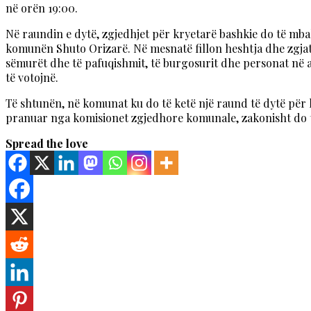
në orën 19:00.
Në raundin e dytë, zgjedhjet për kryetarë bashkie do të mba
komunën Shuto Orizarë. Në mesnatë fillon heshtja dhe zgjat d
sëmurët dhe të pafuqishmit, të burgosurit dhe personat në a
të votojnë.
Të shtunën, në komunat ku do të ketë një raund të dytë për k
pranuar nga komisionet zgjedhore komunale, zakonisht do të
Spread the love