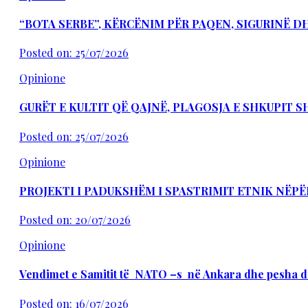
“BOTA SERBE”, KËRCËNIM PËR PAQEN, SIGURINË 
Posted on: 25/07/2026
Opinione
GURËT E KULTIT QË QAJNË, PLAGOSJA E SHKUPIT 
Posted on: 25/07/2026
Opinione
PROJEKTI I PADUKSHËM I SPASTRIMIT ETNIK NËPË
Posted on: 20/07/2026
Opinione
Vendimet e Samitit të NATO –s në Ankara dhe pesha d
Posted on: 16/07/2026