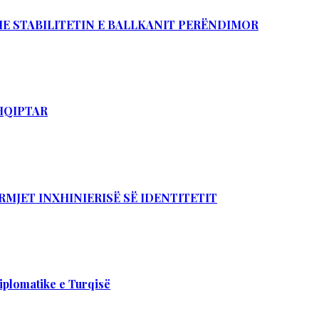
DHE STABILITETIN E BALLKANIT PERËNDIMOR
SHQIPTAR
RMJET INXHINIERISË SË IDENTITETIT
iplomatike e Turqisë