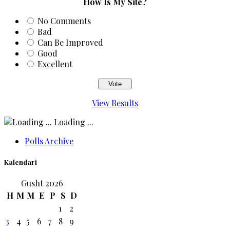
How Is My Site?
No Comments
Bad
Can Be Improved
Good
Excellent
View Results
Loading ...
Polls Archive
Kalendari
Gusht 2026
H
M
M
E
P
S
D
1
2
3
4
5
6
7
8
9