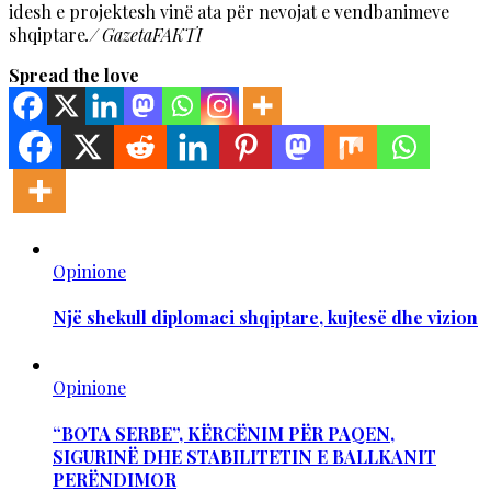
idesh e projektesh vinë ata për nevojat e vendbanimeve
shqiptare
./ GazetaFAKTI
Spread the love
Opinione
Një shekull diplomaci shqiptare, kujtesë dhe vizion
Opinione
“BOTA SERBE”, KËRCËNIM PËR PAQEN,
SIGURINË DHE STABILITETIN E BALLKANIT
PERËNDIMOR