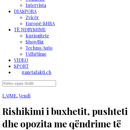
Intervista
DIASPORA
Zvicër
Europë/SHBA
TË NDRYSHME
Kuriozitete
ShowBiz
Techno/Auto
Udhëtime
VIDEO
SPORT
gazetafakti.ch
LAJME
,
Vendi
Rishikimi i buxhetit, pushteti
dhe opozita me qëndrime të