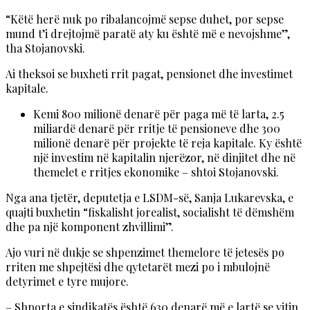
“Këtë herë nuk po ribalancojmë sepse duhet, por sepse
mund t’i drejtojmë paratë aty ku është më e nevojshme”,
tha Stojanovski.
Ai theksoi se buxheti rrit pagat, pensionet dhe investimet
kapitale.
Kemi 800 milionë denarë për paga më të larta, 2.5
miliardë denarë për rritje të pensioneve dhe 300
milionë denarë për projekte të reja kapitale. Ky është
një investim në kapitalin njerëzor, në dinjitet dhe në
themelet e rritjes ekonomike – shtoi Stojanovski.
Nga ana tjetër, deputetja e LSDM-së, Sanja Lukarevska, e
quajti buxhetin “fiskalisht jorealist, socialisht të dëmshëm
dhe pa një komponent zhvillimi”.
Ajo vuri në dukje se shpenzimet themelore të jetesës po
rriten me shpejtësi dhe qytetarët mezi po i mbulojnë
detyrimet e tyre mujore.
– Shporta e sindikatës është 630 denarë më e lartë se vitin