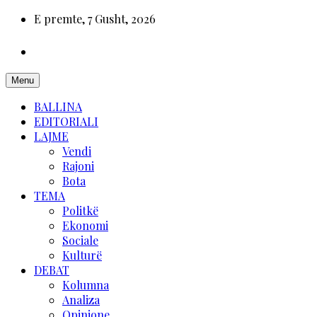
E premte, 7 Gusht, 2026
Menu
BALLINA
EDITORIALI
LAJME
Vendi
Rajoni
Bota
TEMA
Politkë
Ekonomi
Sociale
Kulturë
DEBAT
Kolumna
Analiza
Opinione