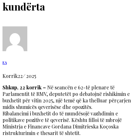
kundërta
EA
Korrik
22
/
2025
Shkup, 22 korrik –
Në seancën e 62-të plenare të
Parlamentit të RMV, deputetët po debatojnë rishikimin e
buxhetit për vitin 2025, një temë që ka thelluar përçarjen
midis shumicës qeverisëse dhe opozitës.
Ribalancimi i buxhetit do të mundësojë vazhdimin e
politikave pozitive të qeverisë. Kështu filloi të mbrojë
Ministrja e Financave Gordana Dimitrieska Koçoska
ristrukturimin e thesarit të shtetit.