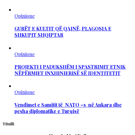
Opinione
GURËT E KULTIT QË QAJNË, PLAGOSJA E
SHKUPIT SHQIPTAR
Opinione
PROJEKTI I PADUKSHËM I SPASTRIMIT ETNIK
NËPËRMJET INXHINIERISË SË IDENTITETIT
Opinione
Vendimet e Samitit të NATO –s në Ankara dhe
pesha diplomatike e Turqisë
Titulli