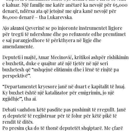
e kaluar. Një familje me katër anëtarë ka nevojë për 65,000
denarë, ndërsa ata që jetojnë me qira kanë nevojë për
80,000 denarë – tha Lukarevska.
Ajo akuzoi Qeverinë se po injoronte instrumentet ligjore
për tregti të ndershme dhe po refuzonte edhe premtimet
e saj parazgjedhore të përkthyera në ligje dhe
amendamente.
Deputeti i majtë, Amar Mecinović, kritikoi ashpër rishikimin
e buxhetit, duke e quajtur atë një tjetër në një seri
buxhetesh që “ushqejnë elitizmin dhe i lënë të rinjtë pa
perspektivë”.
“Departamentet kryesore janë në duart e kapitalit të huaj.
Ky buxhet është një katalizator për emigrimin, jo një
zgjidhje”, tha ai.
Debati vazhdon këtë pasdite pas pushimit të rregullt. Janë
15 deputetë të regjistruar për të folur për këtë pikë të
rendit të ditës.
Po presim çka do të thonë deputetët shqiptarë. Me çfarë