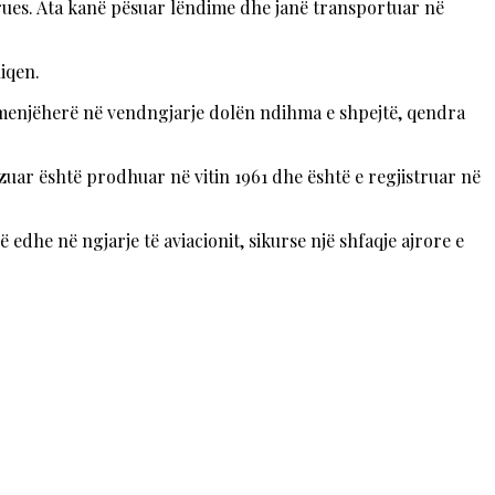
uturues. Ata kanë pësuar lëndime dhe janë transportuar në
iqen.
 menjëherë në vendngjarje dolën ndihma e shpejtë, qendra
zuar është prodhuar në vitin 1961 dhe është e regjistruar në
edhe në ngjarje të aviacionit, sikurse një shfaqje ajrore e