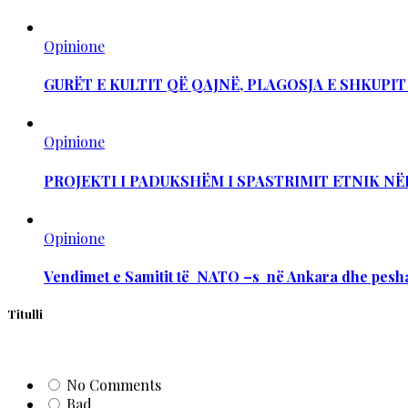
Opinione
GURËT E KULTIT QË QAJNË, PLAGOSJA E SHKUPI
Opinione
PROJEKTI I PADUKSHËM I SPASTRIMIT ETNIK NË
Opinione
Vendimet e Samitit të NATO –s në Ankara dhe pesha
Titulli
No Comments
Bad