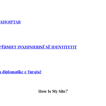
T SHQIPTAR
PËRMJET INXHINIERISË SË IDENTITETIT
 diplomatike e Turqisë
How Is My Site?