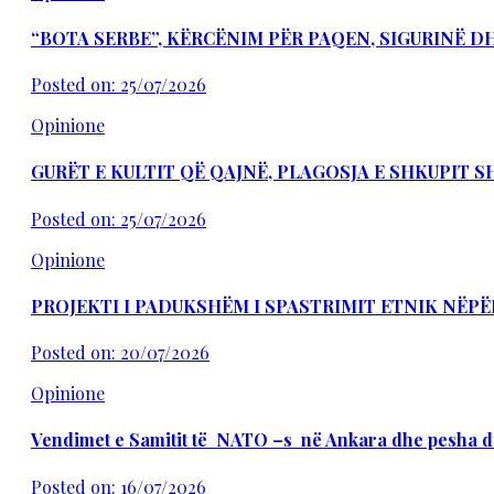
“BOTA SERBE”, KËRCËNIM PËR PAQEN, SIGURINË 
Posted on: 25/07/2026
Opinione
GURËT E KULTIT QË QAJNË, PLAGOSJA E SHKUPIT 
Posted on: 25/07/2026
Opinione
PROJEKTI I PADUKSHËM I SPASTRIMIT ETNIK NËPË
Posted on: 20/07/2026
Opinione
Vendimet e Samitit të NATO –s në Ankara dhe pesha d
Posted on: 16/07/2026