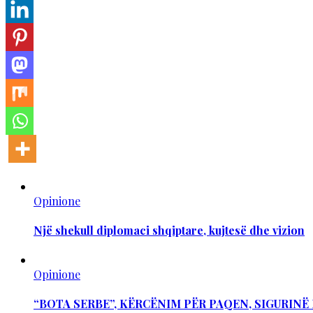
Opinione
Një shekull diplomaci shqiptare, kujtesë dhe vizion
Opinione
“BOTA SERBE”, KËRCËNIM PËR PAQEN, SIGURIN