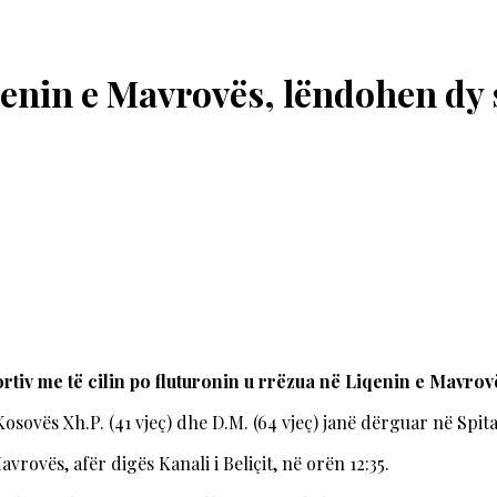
qenin e Mavrovës, lëndohen dy 
ortiv me të cilin po fluturonin u rrëzua në Liqenin e Mavrov
sovës Xh.P. (41 vjeç) dhe D.M. (64 vjeç) janë dërguar në Spita
avrovës, afër digës Kanali i Beliçit, në orën 12:35.