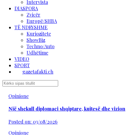
Intervista
DIASPORA
Zvicër
Europë/SHBA
TË NDRYSHME
Kuriozitete
ShowBiz
Techno/Auto
Udhëtime
VIDEO
SPORT
gazetafakti.ch
Opinione
Një shekull diplomaci shqiptare, kujtesë dhe vizion
Posted on: 03/08/2026
Opinione