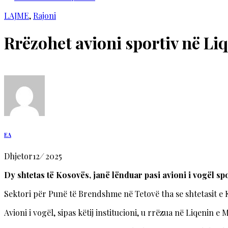
LAJME
,
Rajoni
Rrëzohet avioni sportiv në Li
EA
Dhjetor
12
/
2025
Dy shtetas të Kosovës, janë lënduar pasi avioni i vogël sp
Sektori për Punë të Brendshme në Tetovë tha se shtetasit e Ko
Avioni i vogël, sipas këtij institucioni, u rrëzua në Liqenin e M