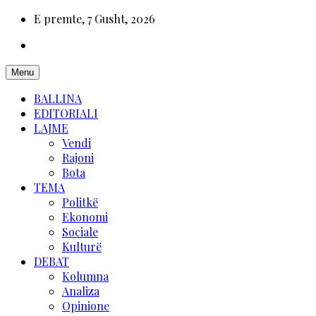
E premte, 7 Gusht, 2026
Menu
BALLINA
EDITORIALI
LAJME
Vendi
Rajoni
Bota
TEMA
Politkë
Ekonomi
Sociale
Kulturë
DEBAT
Kolumna
Analiza
Opinione