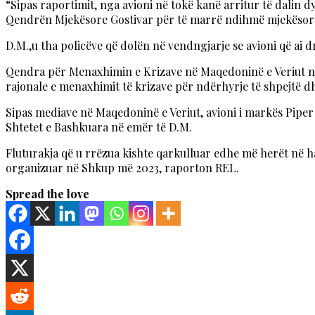
“Sipas raportimit, nga avioni në tokë kanë arritur të dalin d
Qendrën Mjekësore Gostivar për të marrë ndihmë mjekësore”
D.M.,u tha policëve që dolën në vendngjarje se avioni që ai 
Qendra për Menaxhimin e Krizave në Maqedoninë e Veriut njo
rajonale e menaxhimit të krizave për ndërhyrje të shpejtë 
Sipas mediave në Maqedoninë e Veriut, avioni i markës Piper
Shtetet e Bashkuara në emër të D.M.
Fluturakja që u rrëzua kishte qarkulluar edhe më herët në ha
organizuar në Shkup më 2023, raporton REL.
Spread the love