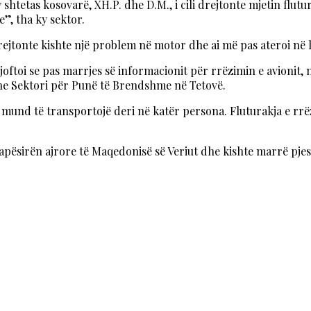
y shtetas kosovarë, XH.P. dhe D.M., i cili drejtonte mjetin fl
, tha ky sektor.
drejtonte kishte një problem në motor dhe ai më pas ateroi në l
ftoi se pas marrjes së informacionit për rrëzimin e avionit,
dhe Sektori për Punë të Brendshme në Tetovë.
 mund të transportojë deri në katër persona. Fluturakja e rrë
pësirën ajrore të Maqedonisë së Veriut dhe kishte marrë pjesë 