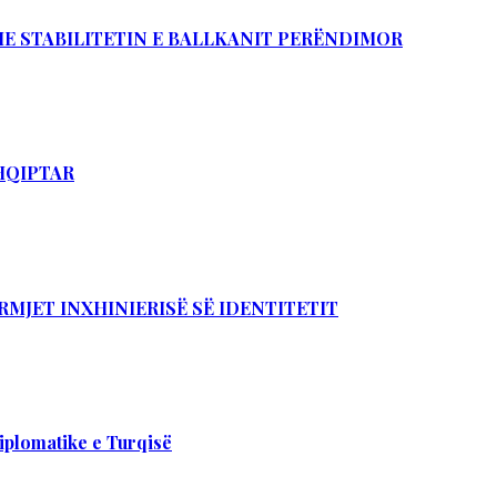
DHE STABILITETIN E BALLKANIT PERËNDIMOR
SHQIPTAR
RMJET INXHINIERISË SË IDENTITETIT
iplomatike e Turqisë