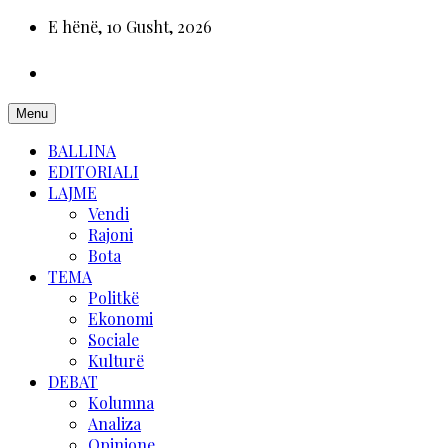
E hënë, 10 Gusht, 2026
Menu
BALLINA
EDITORIALI
LAJME
Vendi
Rajoni
Bota
TEMA
Politkë
Ekonomi
Sociale
Kulturë
DEBAT
Kolumna
Analiza
Opinione