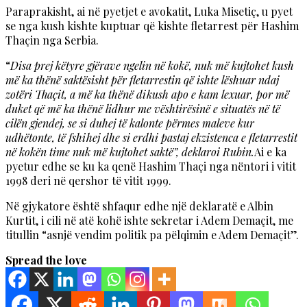
Paraprakisht, ai në pyetjet e avokatit, Luka Misetiç, u pyet
se nga kush kishte kuptuar që kishte fletarrest për Hashim
Thaçin nga Serbia.
“
Disa prej këtyre gjërave
ngelin në kokë, nuk më kujtohet kush
më ka thënë saktësisht për fletarrestin që ishte lëshuar ndaj
zotëri Thaçit, a më ka thënë dikush
apo e kam lexuar, por më
duket që më ka thënë lidhur me vështirësinë e situatës në të
cilën gjendej, se si duhej të kalonte përmes maleve kur
udhëtonte, të fshihej dhe si erdhi pastaj ekzistenca e fletarrestit
në kokën time nuk më kujtohet saktë”, deklaroi Rubin.
Ai e ka
pyetur edhe se ku ka qenë Hashim Thaçi nga nëntori i vitit
1998 deri në qershor të vitit 1999.
Në gjykatore është shfaqur edhe një deklaratë e Albin
Kurtit, i cili në atë kohë ishte sekretar i Adem Demaçit, me
titullin “asnjë vendim politik pa pëlqimin e Adem Demaçit”.
Spread the love