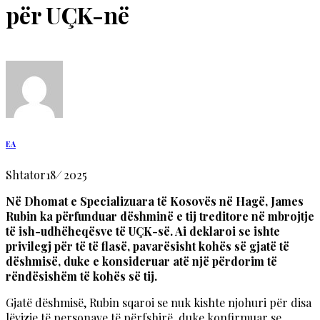
për UÇK-në
EA
Shtator
18
/
2025
Në Dhomat e Specializuara të Kosovës në Hagë, James
Rubin ka përfunduar dëshminë e tij treditore në mbrojtje
të ish-udhëheqësve të UÇK-së. Ai deklaroi se ishte
privilegj për të të flasë, pavarësisht kohës së gjatë të
dëshmisë, duke e konsideruar atë një përdorim të
rëndësishëm të kohës së tij.
Gjatë dëshmisë, Rubin sqaroi se nuk kishte njohuri për disa
lëvizje të personave të përfshirë, duke konfirmuar se