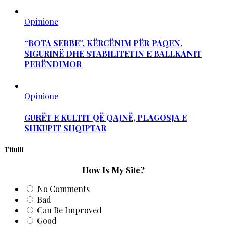
Opinione
“BOTA SERBE”, KËRCËNIM PËR PAQEN,
SIGURINË DHE STABILITETIN E BALLKANIT
PERËNDIMOR
Opinione
GURËT E KULTIT QË QAJNË, PLAGOSJA E
SHKUPIT SHQIPTAR
Titulli
How Is My Site?
No Comments
Bad
Can Be Improved
Good