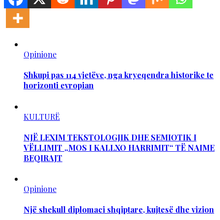
Opinione
Shkupi pas 114 vjetëve, nga kryeqendra historike te
horizonti evropian
KULTURË
NJË LEXIM TEKSTOLOGJIK DHE SEMIOTIK I
VËLLIMIT „MOS I KALLXO HARRIMIT“ TË NAIME
BEQIRAJT
Opinione
Një shekull diplomaci shqiptare, kujtesë dhe vizion