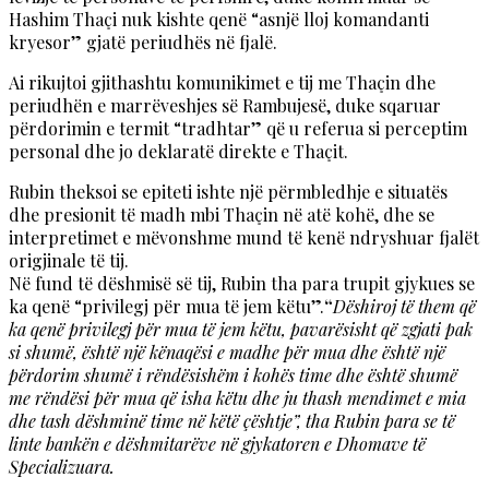
Hashim Thaçi nuk kishte qenë “asnjë lloj komandanti
kryesor” gjatë periudhës në fjalë.
Ai rikujtoi gjithashtu komunikimet e tij me Thaçin dhe
periudhën e marrëveshjes së Rambujesë, duke sqaruar
përdorimin e termit “tradhtar” që u referua si perceptim
personal dhe jo deklaratë direkte e Thaçit.
Rubin theksoi se epiteti ishte një përmbledhje e situatës
dhe presionit të madh mbi Thaçin në atë kohë, dhe se
interpretimet e mëvonshme mund të kenë ndryshuar fjalët
origjinale të tij.
Në fund të dëshmisë së tij, Rubin tha para trupit gjykues se
ka qenë “privilegj për mua të jem këtu”.
“
Dëshiroj të them që
ka qenë privilegj për mua të jem këtu, pavarësisht që zgjati pak
si shumë, është një kënaqësi e madhe për mua dhe është një
përdorim shumë i rëndësishëm i kohës time dhe është shumë
me rëndësi për mua që isha këtu dhe ju thash mendimet e mia
dhe tash dëshminë time në këtë çështje”, tha Rubin para se të
linte bankën e dëshmitarëve në gjykatoren e Dhomave të
Specializuara.