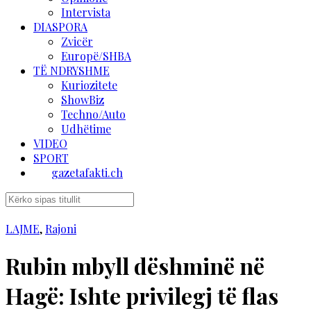
Intervista
DIASPORA
Zvicër
Europë/SHBA
TË NDRYSHME
Kuriozitete
ShowBiz
Techno/Auto
Udhëtime
VIDEO
SPORT
gazetafakti.ch
LAJME
,
Rajoni
Rubin mbyll dëshminë në
Hagë: Ishte privilegj të flas