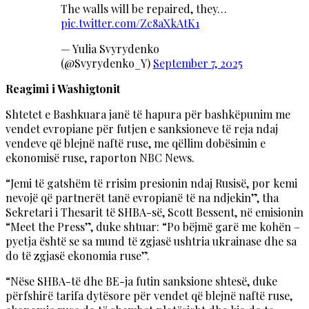
The walls will be repaired, they…
pic.twitter.com/Zc8aXkAtK1
— Yulia Svyrydenko
(@Svyrydenko_Y)
September 7, 2025
Reagimi i Washigtonit
Shtetet e Bashkuara janë të hapura për bashkëpunim me
vendet evropiane për futjen e sanksioneve të reja ndaj
vendeve që blejnë naftë ruse, me qëllim dobësimin e
ekonomisë ruse, raporton NBC News.
“Jemi të gatshëm të rrisim presionin ndaj Rusisë, por kemi
nevojë që partnerët tanë evropianë të na ndjekin”, tha
Sekretari i Thesarit të SHBA-së, Scott Bessent, në emisionin
“Meet the Press”, duke shtuar: “Po bëjmë garë me kohën –
pyetja është se sa mund të zgjasë ushtria ukrainase dhe sa
do të zgjasë ekonomia ruse”.
“Nëse SHBA-të dhe BE-ja futin sanksione shtesë, duke
përfshirë tarifa dytësore për vendet që blejnë naftë ruse,