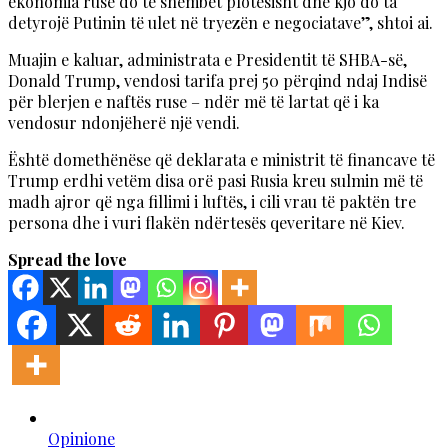
ekonomia ruse do të shembet plotësisht dhe kjo do ta
detyrojë Putinin të ulet në tryezën e negociatave”, shtoi ai.
Muajin e kaluar, administrata e Presidentit të SHBA-së,
Donald Trump, vendosi tarifa prej 50 përqind ndaj Indisë
për blerjen e naftës ruse – ndër më të lartat që i ka
vendosur ndonjëherë një vendi.
Është domethënëse që deklarata e ministrit të financave të
Trump erdhi vetëm disa orë pasi Rusia kreu sulmin më të
madh ajror që nga fillimi i luftës, i cili vrau të paktën tre
persona dhe i vuri flakën ndërtesës qeveritare në Kiev.
Spread the love
Opinione