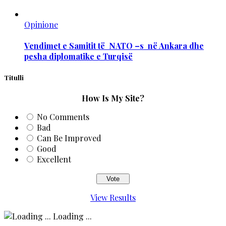
Opinione
Vendimet e Samitit të NATO –s në Ankara dhe
pesha diplomatike e Turqisë
Titulli
How Is My Site?
No Comments
Bad
Can Be Improved
Good
Excellent
View Results
Loading ...