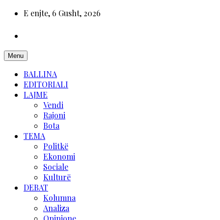
E enjte, 6 Gusht, 2026
Menu
BALLINA
EDITORIALI
LAJME
Vendi
Rajoni
Bota
TEMA
Politkë
Ekonomi
Sociale
Kulturë
DEBAT
Kolumna
Analiza
Opinione