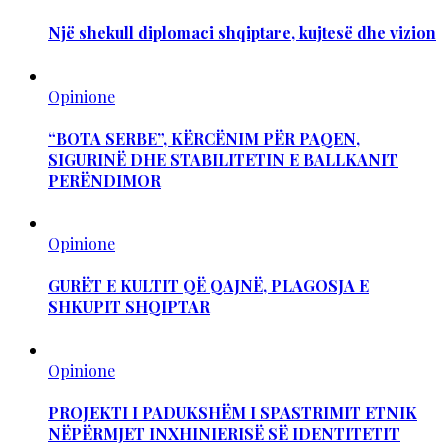
Një shekull diplomaci shqiptare, kujtesë dhe vizion
Opinione
“BOTA SERBE”, KËRCËNIM PËR PAQEN,
SIGURINË DHE STABILITETIN E BALLKANIT
PERËNDIMOR
Opinione
GURËT E KULTIT QË QAJNË, PLAGOSJA E
SHKUPIT SHQIPTAR
Opinione
PROJEKTI I PADUKSHËM I SPASTRIMIT ETNIK
NËPËRMJET INXHINIERISË SË IDENTITETIT