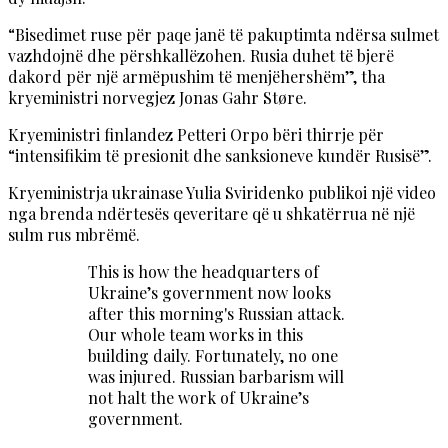
“Bisedimet ruse për paqe janë të pakuptimta ndërsa sulmet
vazhdojnë dhe përshkallëzohen. Rusia duhet të bjerë
dakord për një armëpushim të menjëhershëm”, tha
kryeministri norvegjez Jonas Gahr Støre.
Kryeministri finlandez Petteri Orpo bëri thirrje për
“intensifikim të presionit dhe sanksioneve kundër Rusisë”.
Kryeministrja ukrainase Yulia Sviridenko publikoi një video
nga brenda ndërtesës qeveritare që u shkatërrua në një
sulm rus mbrëmë.
This is how the headquarters of
Ukraine’s government now looks
after this morning's Russian attack.
Our whole team works in this
building daily. Fortunately, no one
was injured. Russian barbarism will
not halt the work of Ukraine’s
government.