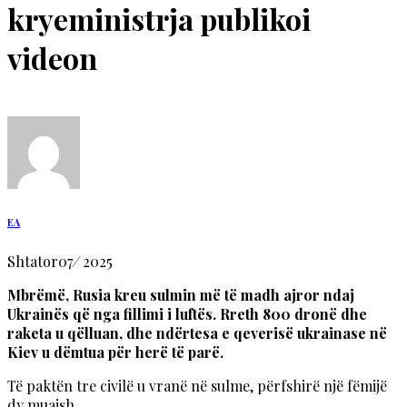
kryeministrja publikoi
videon
EA
Shtator
07
/
2025
Mbrëmë, Rusia kreu sulmin më të madh ajror ndaj
Ukrainës që nga fillimi i luftës. Rreth 800 dronë dhe
raketa u qëlluan, dhe ndërtesa e qeverisë ukrainase në
Kiev u dëmtua për herë të parë.
Të paktën tre civilë u vranë në sulme, përfshirë një fëmijë
dy muajsh.