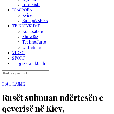
Intervista
DIASPORA
Zvicër
Europë/SHBA
TË NDRYSHME
Kuriozitete
ShowBiz
Techno/Auto
Udhëtime
VIDEO
SPORT
gazetafakti.ch
Bota
,
LAJME
Rusët sulmuan ndërtesën e
qeverisë në Kiev,