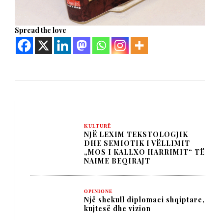
Spread the love
KULTURË
NJË LEXIM TEKSTOLOGJIK
DHE SEMIOTIK I VËLLIMIT
„MOS I KALLXO HARRIMIT“ TË
NAIME BEQIRAJT
OPINIONE
Një shekull diplomaci shqiptare,
kujtesë dhe vizion