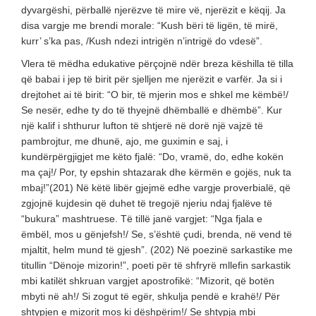
dyvargëshi, përballë njerëzve të mire vë, njerëzit e këqij. Ja
disa vargje me brendi morale: “Kush bëri të ligën, të mirë,
kurr’ s’ka pas, /Kush ndezi intrigën n’intrigë do vdesë”.
Vlera të mëdha edukative përçojnë ndër breza këshilla të tilla
që babai i jep të birit për sjelljen me njerëzit e varfër. Ja si i
drejtohet ai të birit: “O bir, të mjerin mos e shkel me këmbë!/
Se nesër, edhe ty do të thyejnë dhëmballë e dhëmbë”. Kur
një kalif i shthurur lufton të shtjerë në dorë një vajzë të
pambrojtur, me dhunë, ajo, me guximin e saj, i
kundërpërgjigjet me këto fjalë: “Do, vramë, do, edhe kokën
ma çaj!/ Por, ty epshin shtazarak dhe kërmën e gojës, nuk ta
mbaj!”(201) Në këtë libër gjejmë edhe vargje proverbialë, që
zgjojnë kujdesin që duhet të tregojë njeriu ndaj fjalëve të
“bukura” mashtruese. Të tillë janë vargjet: “Nga fjala e
ëmbël, mos u gënjefsh!/ Se, s’është çudi, brenda, në vend të
mjaltit, helm mund të gjesh”. (202) Në poezinë sarkastike me
titullin “Dënoje mizorin!”, poeti për të shfryrë mllefin sarkastik
mbi katilët shkruan vargjet apostrofikë: “Mizorit, që botën
mbyti në ah!/ Si zogut të egër, shkulja pendë e krahë!/ Për
shtypjen e mizorit mos ki dëshpërim!/ Se shtypja mbi