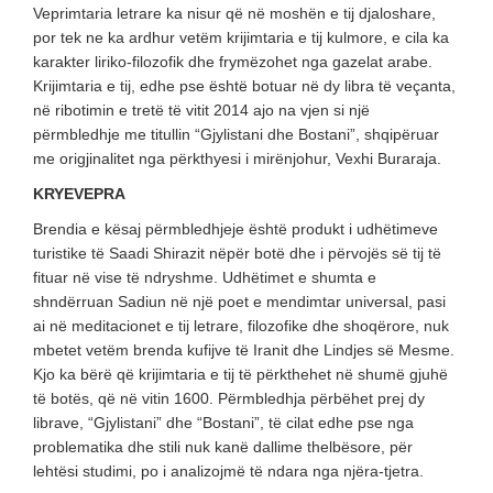
Veprimtaria letrare ka nisur që në moshën e tij djaloshare,
por tek ne ka ardhur vetëm krijimtaria e tij kulmore, e cila ka
karakter liriko-filozofik dhe frymëzohet nga gazelat arabe.
Krijimtaria e tij, edhe pse është botuar në dy libra të veçanta,
në ribotimin e tretë të vitit 2014 ajo na vjen si një
përmbledhje me titullin “Gjylistani dhe Bostani”, shqipëruar
me origjinalitet nga përkthyesi i mirënjohur, Vexhi Buraraja.
KRYEVEPRA
Brendia e kësaj përmbledhjeje është produkt i udhëtimeve
turistike të Saadi Shirazit nëpër botë dhe i përvojës së tij të
fituar në vise të ndryshme. Udhëtimet e shumta e
shndërruan Sadiun në një poet e mendimtar universal, pasi
ai në meditacionet e tij letrare, filozofike dhe shoqërore, nuk
mbetet vetëm brenda kufijve të Iranit dhe Lindjes së Mesme.
Kjo ka bërë që krijimtaria e tij të përkthehet në shumë gjuhë
të botës, që në vitin 1600. Përmbledhja përbëhet prej dy
librave, “Gjylistani” dhe “Bostani”, të cilat edhe pse nga
problematika dhe stili nuk kanë dallime thelbësore, për
lehtësi studimi, po i analizojmë të ndara nga njëra-tjetra.