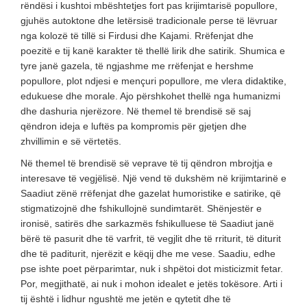
rëndësi i kushtoi mbështetjes fort pas krijimtarisë popullore,
gjuhës autoktone dhe letërsisë tradicionale perse të lëvruar
nga kolozë të tillë si Firdusi dhe Kajami. Rrëfenjat dhe
poezitë e tij kanë karakter të thellë lirik dhe satirik. Shumica e
tyre janë gazela, të ngjashme me rrëfenjat e hershme
popullore, plot ndjesi e mençuri popullore, me vlera didaktike,
edukuese dhe morale. Ajo përshkohet thellë nga humanizmi
dhe dashuria njerëzore. Në themel të brendisë së saj
qëndron ideja e luftës pa kompromis për gjetjen dhe
zhvillimin e së vërtetës.
Në themel të brendisë së veprave të tij qëndron mbrojtja e
interesave të vegjëlisë. Një vend të dukshëm në krijimtarinë e
Saadiut zënë rrëfenjat dhe gazelat humoristike e satirike, që
stigmatizojnë dhe fshikullojnë sundimtarët. Shënjestër e
ironisë, satirës dhe sarkazmës fshikulluese të Saadiut janë
bërë të pasurit dhe të varfrit, të vegjlit dhe të rriturit, të diturit
dhe të paditurit, njerëzit e këqij dhe me vese. Saadiu, edhe
pse ishte poet përparimtar, nuk i shpëtoi dot misticizmit fetar.
Por, megjithatë, ai nuk i mohon idealet e jetës tokësore. Arti i
tij është i lidhur ngushtë me jetën e qytetit dhe të