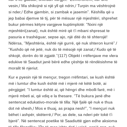
vesin,/ Ma shikojnë si një yll që ndrin,/ Turpin ma vështrojnë
si nder,/ Edhe gjembin, si zambak e jasemin”. Këshilla që u
jep babai djemve të tij, për të mësuar një mjeshtëri, shprehet
bukur përmes këtyre vargjeve kuptimplotë: “Nxini një
mjeshtëri(zanat), nuk është mirë që t’i mbani shpresat te
pasuria e trashëguar, sepse ajo, një ditë do të shterojë!
Ndërsa, ‘’Mjeshtëria, është një gurrë, që nuk shteron kurrë”./
“Kushdo që në jetë, nuk do të mësojë një zanat,/ Kudo që të
shkojë, dorën do të zgjatë.’’(117) Objekt i rrëfenjave me vlera
edukive të Saadiut janë bërë edhe çështje të rëndësishme të
moralit të njeriut.
Kur e pyesin një të mençur, tregon rrëfimtari, se kush është
më i lumtur dhe kush është më i mjerë në këtë botë, ai
përgjigjet: “I lumtur është ai, që hëngri dhe mbolli farë, më i
mjerë mbeti ai, që vdiq e la thesare. “Të bukura janë dhe
sentencat edukativo-morale të tilla: Një fjalë që nuk e thua
dot në shesh,/ Mos e thuaj, as prapa nesh!”, “I mençuri nuk
bëhet i ashpër, skëterrë,/ Por, as dele, sa nderi për tokë t’i
bjerë”. Në sentencat poetike të Saadiuttë gjen edhe aksioma