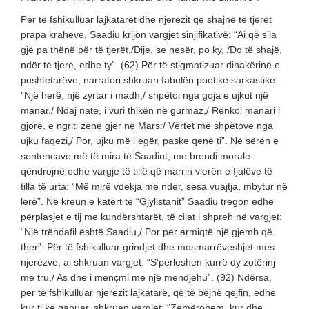
Për të fshikulluar lajkatarët dhe njerëzit që shajnë të tjerët
prapa krahëve, Saadiu krijon vargjet sinjifikativë: “Ai që s’la
gjë pa thënë për të tjerët,/Dije, se nesër, po ky, /Do të shajë,
ndër të tjerë, edhe ty”. (62) Për të stigmatizuar dinakërinë e
pushtetarëve, narratori shkruan fabulën poetike sarkastike:
“Një herë, një zyrtar i madh,/ shpëtoi nga goja e ujkut një
manar./ Ndaj nate, i vuri thikën në gurmaz,/ Rënkoi manari i
gjorë, e ngriti zënë gjer në Mars:/ Vërtet më shpëtove nga
ujku faqezi,/ Por, ujku më i egër, paske qenë ti”. Në sërën e
sentencave më të mira të Saadiut, me brendi morale
qëndrojnë edhe vargje të tillë që marrin vlerën e fjalëve të
tilla të urta: “Më mirë vdekja me nder, sesa vuajtja, mbytur në
lerë”. Në kreun e katërt të “Gjylistanit” Saadiu tregon edhe
përplasjet e tij me kundërshtarët, të cilat i shpreh në vargjet:
“Një trëndafil është Saadiu,/ Por për armiqtë një gjemb që
ther”. Për të fshikulluar grindjet dhe mosmarrëveshjet mes
njerëzve, ai shkruan vargjet: “S’përleshen kurrë dy zotërinj
me tru,/ As dhe i mençmi me një mendjehu”. (92) Ndërsa,
për të fshikulluar njerëzit lajkatarë, që të bëjnë qejfin, edhe
kur ti ke gabuar, shkruan vargjet: “Zemërohem, kur dhe