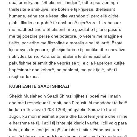
quajtur ndryshe, “Shekspiri i Lindjes”, edhe pse vjen nga
thellësitë e shekujve, me botën e tij krijuese, thellësisht
humane, edhe sot e kësaj dite vazhdon t’i përcjellë gjithë
globit flladin e ngrohtë të dashurisë njerëzore. I krahasuar
me madhështinë e Shekspirit, me gazelat e tij, ai e pasuroi
më tej poezinë perse dhe botërore, jo vetëm me magjinë e
fjalës, por edhe me filozofinë e moralin e saj të lartë. Është
kjo arsyeja kryesore, që krijimtaria e tij poetike dhe narrative
nuk vdes kurrë. Para se të ndalemi te dimensionet e
pakufishme të emrit dhe veprës së tij, e cila kapërcen kufijtë
hapësinorë dhe kohorë, po ndalemi, me pak fjalë, për t’i
rikujtuar lexuesit:
KUSH ËSHTË SAADI SHIRAZI
Shejkh Muslehedin Saadi Shirazi njihet si poeti më i madh
dhe më i respektuar i Iranit, pas Firdusit. Ai mendohet të ketë
lindur rreth viteve 1203-1208, në qytetin Shiraz të Iranit
Jugor, ku mori mësimet e para dhe kaloi fëmijërinë dhe rininë
e hershme të tij. I ati i tij ishte një klerik i varfër, i cili vdiq para
kohe, duke e lënë jetim që kur ishte i mitur. Edhe pse u rrit
me vështirësi, ai mundi të vazhdonte mësimet në medresenë