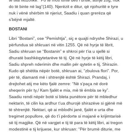
të tilla filozofike: “Po të mos ishte deti i urisë, asnjë zog, nuk
do të binte në lag”(140). Njerëzit e ditur, që njohuritë e tyre
nuk i vënë shërbim të njeriut, Saadiu i quan grerëza që
s’bëjnë mjaltë.
BOSTANI
Libri “Bostani”, ose “Pemishtja”, siç e quajti ndryshe Shirazi, u
përfundua së shkruari në vitin 1255. Që në hyrje të librit,
Sadiu shkruan se “Bostanin” e shkroi për t’ia u sjellë si
dhuratë bashkëqytetarëve të tij. Që në hyrje të këtij libri,
Sadiu shpreh nderimin dhe mallin për qytetin e tij, Shirazin.
Kudo që shëtita nëpër botë, shkruan ai, “zbulova flori”. Por,
për të, diamanti më i shtrenjtë është Shirazi. Prandaj, i
drejtohet atij me këto fjalë zemre: “Në s’paça në dorë
sheqerin për ty,/ Kam fjalët e mia, më të ëmbla se ky”.
Saadiu rendi nëpër botë si bleta punëtore për të mbledhur
nektarin, të cilin ka ardhur t’ua dhurojë shirazëve si gjënë më
të shtrenjtë. Nektari, që ai mblodhi janë, fjalët e urta dhe
tregimet popullore, që do t’i përdorte si majanë e krijimtarisë
së tij magjike. Që në vargjet e tij të para të këtij libri, ai tregon
modestinë e tij krijuese, kur shkruan: “Për brumë diturie, me