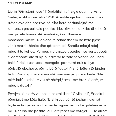
“GJYLISTANI”
Librin “Gjylistani” ose “Trëndafilishtja”, siç e quan ndryshe
Sadiu, e shkroi në vitin 1258. Ai është një harmonizim mes
rrëfenjave dhe poezive, të cilat herë përfundojnë me
sentenca proverbiale poetike, filozofike e didaktike dhe herë
me gazela humoristiko-satirike, këshilluese e
moraloedukative. Një vend të rëndësishëm në këtë pjesë
zënë marrëdhëniet dhe qëndrimi që Saadiu mbajti ndaj
mbretit të kohës. Përmes rrëfenjave tregohet, se vërtet poeti
e vlerësonte atë si një sundimtar të zotë të vendit, që i bëri
ballë furisë pushtuese mongole, por kurrë nuk u thye
përballë elozheve, për ta bërë “duaxhi”(shërbëtor) të bindur
të tij. Prandaj, me krenari shkruan vargjet proverbiale: “Më
mirë buk’ e kripë, e zot në shtëpi,/ sesa me brez të artë, te
mbreti, duaxhi”.
Pyetjes së njerëzve: pse e shkroi librin “Gjylistani”, Saadiu i
përgjigjet me këto fjalë: “E shkrova për të joshur ndjenjat
lëçitëse të njerëzve dhe për të zgjuar zemrat e qytetarëve të
mi”. Ndërsa më poshtë, ai u drejtohet me vargjet: “Ç’të duhet