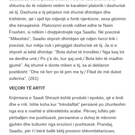
shkurtra do të ndalemi vetëm te karakteri platonik i dashurisë
së tij. Dashuria e tij përjeton më shumë dhimbjen dhe
trishtimin, që i sjell kjo ndjenjë e fortë njerëzore, sesa gëzimin
dhe kënaqësinë. Platonizmi erotik ndihet edhe te Naim
Frashëri, si ndikim i drejtpërdrejtë nga Saadiu. Në poezinë
“Mikeshës”, Saadiu shpreh dhimbjen që ndjen heroi lirik i
poezisë, kur mikja nuk i përgjigjet dashurisë së tij. Ja si e
shpreh ai këtë dhimbje: “Bota duhet të tronditet,/ Nga kaq lot
sa derdha unë,/ Po ç’e do, kur qaj unë,/ Bota bën të madhin
gjumë”. Aq shumë e donte miken e tij, sa ai deklaron
poetikisht: “Dhe në ferr po të jem me ty,/ Fllad do më duket
suferina”. (261)
VEÇORI TË ARTIT
Krijimtaria e Saadi Shirazit është produkt i epokës, që e lindi
dhe e rriti. Ishte koha kur “trëndafilat” persianë po zhuriteshin
nga era e nxehtë e shkretëtirës arabe. Përveç luftës për
përballjen me pushtuesit, persianëve u duhej të mbronin
gjuhën dhe kulturën nga erozioni i pushtuesit. Prandaj,
Saadiu, për t’i bërë ballë këtij presioni shkombëtarizues,