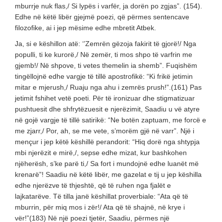
mburrje nuk flas,/ Si lypës i varfër, ja dorën po zgjas”. (154).
Edhe në këtë libër gjejmë poezi, që përmes sentencave
filozofike, ai i jep mësime edhe mbretit Atbek.
Ja, si e këshillon atë: ‘’Zemrën gëzoja fakirit të gjorë!/ Nga
populli, ti ke kurorë,/ Në zemër, ti mos shpo të varfrin me
gjemb!/ Në shpove, ti vetes themelin ia shemb”. Fuqishëm
tingëllojnë edhe vargje të tillë apostrofikë: “Ki frikë jetimin
mitar e mjerush,/ Ruaju nga ahu i zemrës prush!”.(161) Pas
jetimit fshihet vetë poeti. Për të ironizuar dhe stigmatizuar
pushtuesit dhe shfrytëzuesit e njerëzimit, Saadiu u vë atyre
në gojë vargje të tillë satirikë: “Ne botën zaptuam, me forcë e
me zjarr,/ Por, ah, se me vete, s’morëm gjë në varr”. Një i
mençur i jep këtë këshillë perandorit: “Hiq dorë nga shtypja
mbi njerëzit e mirë,/, sepse edhe mizat, kur bashkohen
njëherësh, s’ke parë ti,/ Sa fort i mundojnë edhe luanët më
krenarë”! Saadiu në këtë libër, me gazelat e tij u jep këshilla
edhe njerëzve të thjeshtë, që të ruhen nga fjalët e
lajkatarëve. Të tilla janë këshillat proverbiale: “Ata që të
mburrin, për miq mos i zër!/ Ata që të shajnë, në krye i
vër!”(183) Në një poezi tjetër, Saadiu, përmes një