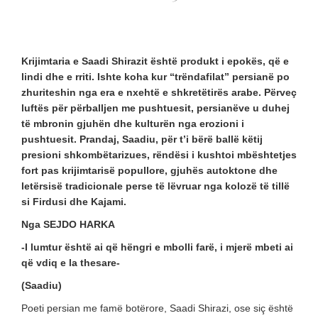
Krijimtaria e Saadi Shirazit është produkt i epokës, që e
lindi dhe e rriti. Ishte koha kur “trëndafilat” persianë po
zhuriteshin nga era e nxehtë e shkretëtirës arabe. Përveç
luftës për përballjen me pushtuesit, persianëve u duhej
të mbronin gjuhën dhe kulturën nga erozioni i
pushtuesit. Prandaj, Saadiu, për t’i bërë ballë këtij
presioni shkombëtarizues, rëndësi i kushtoi mbështetjes
fort pas krijimtarisë popullore, gjuhës autoktone dhe
letërsisë tradicionale perse të lëvruar nga kolozë të tillë
si Firdusi dhe Kajami.
Nga SEJDO HARKA
-I lumtur është ai që hëngri e mbolli farë, i mjerë mbeti ai
që vdiq e la thesare-
(Saadiu)
Poeti persian me famë botërore, Saadi Shirazi, ose siç është