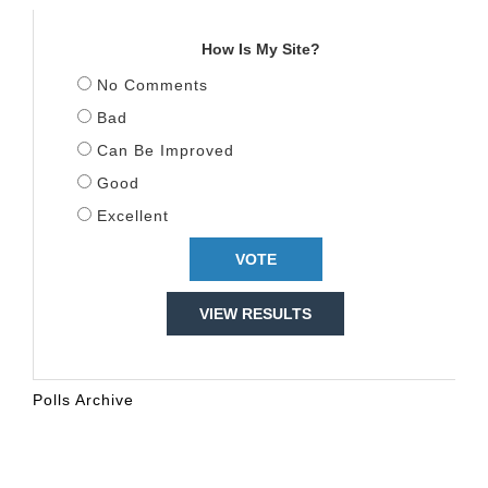
TITULLI
How Is My Site?
No Comments
Bad
Can Be Improved
Good
Excellent
VIEW RESULTS
Polls Archive
KALENDARI