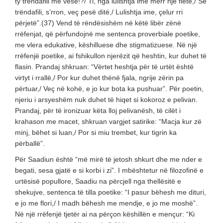
ty trëndafili me vesë!?/ Ti, nga lulishtja ime merr një fletë,/ Se
trëndafili, s’rron, veç pesë ditë,/ Lulishtja ime, çelur rri
përjetë”.(37) Vend të rëndësishëm në këtë libër zënë
rrëfenjat, që përfundojnë me sentenca proverbiale poetike,
me vlera edukative, këshilluese dhe stigmatizuese. Në një
rrëfenjë poetike, ai fshikullon njerëzit që heshtin, kur duhet të
flasin. Prandaj shkruan: “Vërtet heshtja për të urtët është
virtyt i rrallë,/ Por kur duhet thënë fjala, ngrije zërin pa
përtuar,/ Veç në kohë, e jo kur bota ka pushuar”. Për poetin,
njeriu i arsyeshëm nuk duhet të hiqet si kokoroz e pelivan.
Prandaj, për të ironizuar këta lloj pelivanësh, të cilët i
krahason me macet, shkruan vargjet satirike: “Macja kur zë
minj, bëhet si luan,/ Por si miu trembet, kur tigrin ka
përballë”.
Për Saadiun është “më mirë të jetosh shkurt dhe me nder e
begati, sesa gjatë e si korbi i zi”. I mbështetur në filozofinë e
urtësisë popullore, Saadiu na përcjell nga thellësitë e
shekujve, sentenca të tilla poetike: “I pasur bëhesh me dituri,
e jo me flori,/ I madh bëhesh me mendje, e jo me moshë”.
Në një rrëfenjë tjetër ai na përçon këshillën e mençur: “Ki