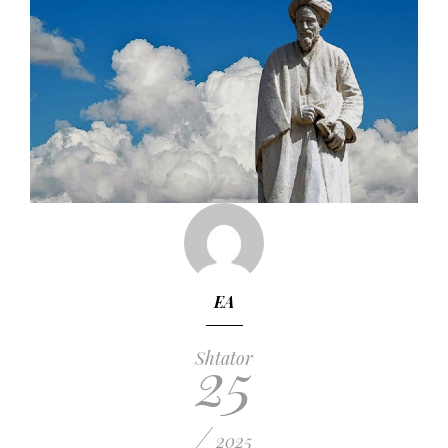
EA
25
Shtator
/
2025