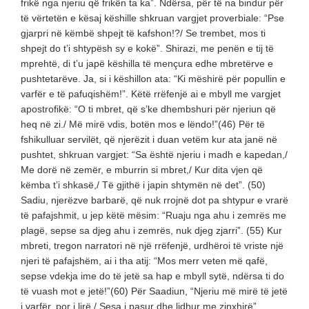
frikë nga njeriu që frikën ta ka”. Ndërsa, për të na bindur për
të vërtetën e kësaj këshille shkruan vargjet proverbiale: “Pse
gjarpri në këmbë shpejt të kafshon!?/ Se trembet, mos ti
shpejt do t’i shtypësh sy e kokë”. Shirazi, me penën e tij të
mprehtë, di t’u japë këshilla të mençura edhe mbretërve e
pushtetarëve. Ja, si i këshillon ata: “Ki mëshirë për popullin e
varfër e të pafuqishëm!”. Këtë rrëfenjë ai e mbyll me vargjet
apostrofikë: “O ti mbret, që s’ke dhembshuri për njeriun që
heq në zi./ Më mirë vdis, botën mos e lëndo!”(46) Për të
fshikulluar servilët, që njerëzit i duan vetëm kur ata janë në
pushtet, shkruan vargjet: “Sa është njeriu i madh e kapedan,/
Me dorë në zemër, e mburrin si mbret,/ Kur dita vjen që
këmba t’i shkasë,/ Të gjithë i japin shtymën në det”. (50)
Sadiu, njerëzve barbarë, që nuk rrojnë dot pa shtypur e vrarë
të pafajshmit, u jep këtë mësim: “Ruaju nga ahu i zemrës me
plagë, sepse sa djeg ahu i zemrës, nuk djeg zjarri”. (55) Kur
mbreti, tregon narratori në një rrëfenjë, urdhëroi të vriste një
njeri të pafajshëm, ai i tha atij: “Mos merr veten më qafë,
sepse vdekja ime do të jetë sa hap e mbyll sytë, ndërsa ti do
të vuash mot e jetë!”(60) Për Saadiun, “Njeriu më mirë të jetë
i varfër, por i lirë,/ Sesa i pasur dhe lidhur me zinxhirë”.