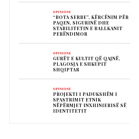
OPINIONE
“BOTA SERBE”, KËRCËNIM PËR
PAQEN, SIGURINË DHE
STABILITETIN E BALLKANIT
PERËNDIMOR
OPINIONE
GURËT E KULTIT QË QAJNË,
PLAGOSJA E SHKUPIT
SHQIPTAR
OPINIONE
PROJEKTI I PADUKSHËM I
SPASTRIMIT ETNIK
NËPËRMJET INXHINIERISË SË
IDENTITETIT