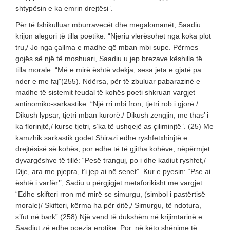
shtypësin e ka emrin drejtësi”.
Për të fshikulluar mburravecët dhe megalomanët, Saadiu
krijon alegori të tilla poetike: “Njeriu vlerësohet nga koka plot
tru,/ Jo nga çallma e madhe që mban mbi supe. Përmes
gojës së një të moshuari, Saadiu u jep brezave këshilla të
tilla morale: “Më e mirë është vdekja, sesa jeta e gjatë pa
nder e me faj”(255). Ndërsa, për të zbuluar pabarazinë e
madhe të sistemit feudal të kohës poeti shkruan vargjet
antinomiko-sarkastike: “Një rri mbi fron, tjetri rob i gjorë./
Dikush lypsar, tjetri mban kurorë./ Dikush zengjin, me thas’ i
ka florinjtë,/ kurse tjetri, s’ka të ushqejë as çiliminjtë”. (25) Me
kamzhik sarkastik godet Shirazi edhe ryshfetxhinjtë e
drejtësisë së kohës, por edhe të të gjitha kohëve, nëpërmjet
dyvargëshve të tillë: “Pesë tranguj, po i dhe kadiut ryshfet,/
Dije, ara me pjepra, t’i jep ai në senet”. Kur e pyesin: “Pse ai
është i varfër’’, Sadiu u përgjigjet metaforikisht me vargjet:
“Edhe skifteri rron më mirë se simurgu, (simbol i pastërtisë
morale)/ Skifteri, kërma ha për ditë,/ Simurgu, të ndotura,
s’fut në bark”.(258) Një vend të dukshëm në krijimtarinë e
Saadiut zë edhe poezia erotike. Por, në këto shënime të