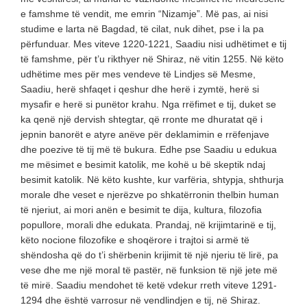
e famshme të vendit, me emrin “Nizamje”. Më pas, ai nisi
studime e larta në Bagdad, të cilat, nuk dihet, pse i la pa
përfunduar. Mes viteve 1220-1221, Saadiu nisi udhëtimet e tij
të famshme, për t’u rikthyer në Shiraz, në vitin 1255. Në këto
udhëtime mes për mes vendeve të Lindjes së Mesme,
Saadiu, herë shfaqet i qeshur dhe herë i zymtë, herë si
mysafir e herë si punëtor krahu. Nga rrëfimet e tij, duket se
ka qenë një dervish shtegtar, që rronte me dhuratat që i
jepnin banorët e atyre anëve për deklamimin e rrëfenjave
dhe poezive të tij më të bukura. Edhe pse Saadiu u edukua
me mësimet e besimit katolik, me kohë u bë skeptik ndaj
besimit katolik. Në këto kushte, kur varfëria, shtypja, shthurja
morale dhe veset e njerëzve po shkatërronin thelbin human
të njeriut, ai mori anën e besimit te dija, kultura, filozofia
popullore, morali dhe edukata. Prandaj, në krijimtarinë e tij,
këto nocione filozofike e shoqërore i trajtoi si armë të
shëndosha që do t’i shërbenin krijimit të një njeriu të lirë, pa
vese dhe me një moral të pastër, në funksion të një jete më
të mirë. Saadiu mendohet të ketë vdekur rreth viteve 1291-
1294 dhe është varrosur në vendlindjen e tij, në Shiraz.