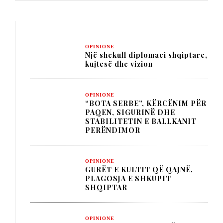
OPINIONE
Një shekull diplomaci shqiptare,
kujtesë dhe vizion
OPINIONE
“BOTA SERBE”, KËRCËNIM PËR
PAQEN, SIGURINË DHE
STABILITETIN E BALLKANIT
PERËNDIMOR
OPINIONE
GURËT E KULTIT QË QAJNË,
PLAGOSJA E SHKUPIT
SHQIPTAR
OPINIONE