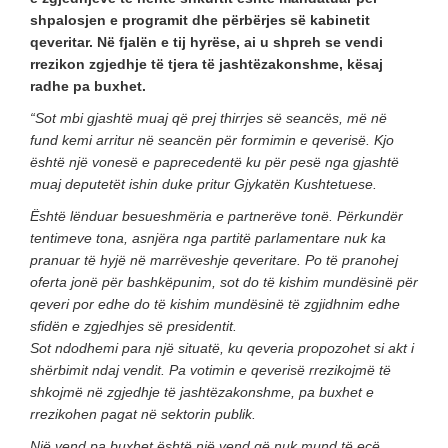
shpalosjen e programit dhe përbërjes së kabinetit
qeveritar. Në fjalën e tij hyrëse, ai u shpreh se vendi
rrezikon zgjedhje të tjera të jashtëzakonshme, kësaj
radhe pa buxhet.
“Sot mbi gjashtë muaj që prej thirrjes së seancës, më në
fund kemi arritur në seancën për formimin e qeverisë. Kjo
është një vonesë e paprecedentë ku për pesë nga gjashtë
muaj deputetët ishin duke pritur Gjykatën Kushtetuese.
Është lënduar besueshmëria e partnerëve tonë. Përkundër
tentimeve tona, asnjëra nga partitë parlamentare nuk ka
pranuar të hyjë në marrëveshje qeveritare. Po të pranohej
oferta jonë për bashkëpunim, sot do të kishim mundësinë për
qeveri por edhe do të kishim mundësinë të zgjidhnim edhe
sfidën e zgjedhjes së presidentit.
Sot ndodhemi para një situatë, ku qeveria propozohet si akt i
shërbimit ndaj vendit. Pa votimin e qeverisë rrezikojmë të
shkojmë në zgjedhje të jashtëzakonshme, pa buxhet e
rrezikohen pagat në sektorin publik.
Një vend pa buxhet është një vend që nuk mund të ecë