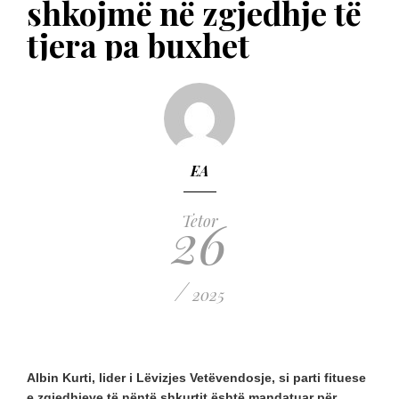
shkojmë në zgjedhje të
tjera pa buxhet
EA
26
Tetor
/
2025
Albin Kurti, lider i Lëvizjes Vetëvendosje, si parti fituese
e zgjedhjeve të nëntë shkurtit është mandatuar për