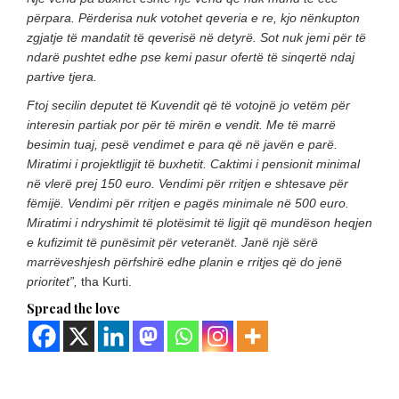
përpara. Përderisa nuk votohet qeveria e re, kjo nënkupton
zgjatje të mandatit të qeverisë në detyrë. Sot nuk jemi për të
ndarë pushtet edhe pse kemi pasur ofertë të sinqertë ndaj
partive tjera.
Ftoj secilin deputet të Kuvendit që të votojnë jo vetëm për
interesin partiak por për të mirën e vendit. Me të marrë
besimin tuaj, pesë vendimet e para që në javën e parë.
Miratimi i projektligjit të buxhetit. Caktimi i pensionit minimal
në vlerë prej 150 euro. Vendimi për rritjen e shtesave për
fëmijë. Vendimi për rritjen e pagës minimale në 500 euro.
Miratimi i ndryshimit të plotësimit të ligjit që mundëson heqjen
e kufizimit të punësimit për veteranët. Janë një sërë
marrëveshjesh përfshirë edhe planin e rritjes që do jenë
prioritet”,
tha Kurti.
Spread the love