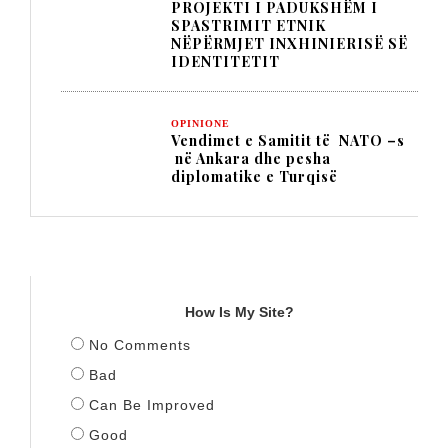
PROJEKTI I PADUKSHËM I
SPASTRIMIT ETNIK
NËPËRMJET INXHINIERISË SË
IDENTITETIT
OPINIONE
Vendimet e Samitit të NATO –s
në Ankara dhe pesha
diplomatike e Turqisë
TITULLI
How Is My Site?
No Comments
Bad
Can Be Improved
Good