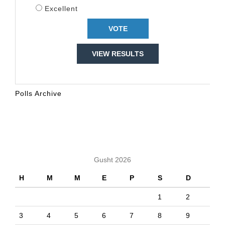
Excellent
VIEW RESULTS
Polls Archive
KALENDARI
Gusht 2026
H
M
M
E
P
S
D
1
2
3
4
5
6
7
8
9