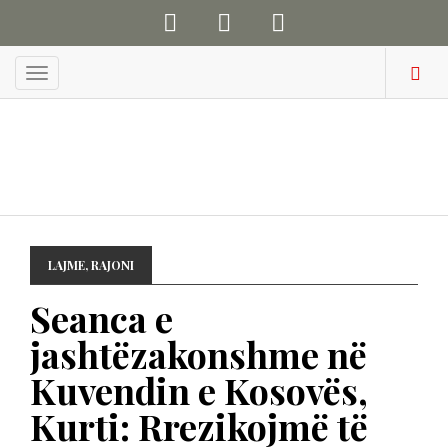
Menu
LAJME
,
RAJONI
Seanca e
jashtëzakonshme në
Kuvendin e Kosovës,
Kurti: Rrezikojmë të