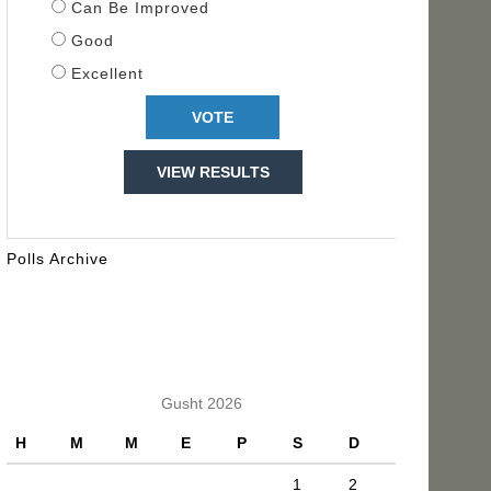
Can Be Improved
Good
Excellent
VIEW RESULTS
Polls Archive
KALENDARI
Gusht 2026
H
M
M
E
P
S
D
1
2