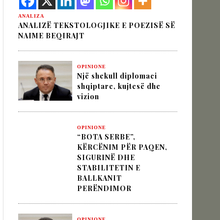
ANALIZA
ANALIZË TEKSTOLOGJIKE E POEZISË SË
NAIME BEQIRAJT
IK NËPËRMJET INXHINIERISË SË
OPINIONE
Një shekull diplomaci
shqiptare, kujtesë dhe
IME BEQIRAJT
vizion
OPINIONE
“BOTA SERBE”,
KËRCËNIM PËR PAQEN,
SIGURINË DHE
STABILITETIN E
BALLKANIT
PERËNDIMOR
OPINIONE