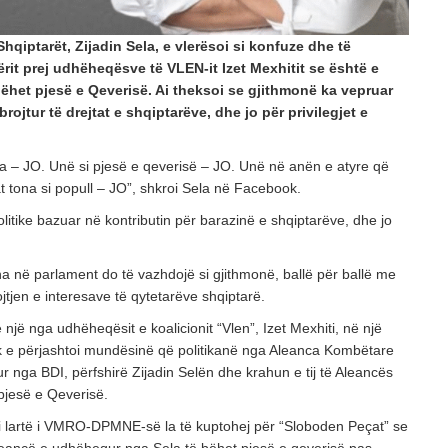
Shqiptarët, Zijadin Sela, e vlerësoi si konfuze dhe të
ërit prej udhëheqësve të VLEN-it Izet Mexhitit se është e
ëhet pjesë e Qeverisë. Ai theksoi se gjithmonë ka vepruar
ojtur të drejtat e shqiptarëve, dhe jo për privilegjet e
– JO. Unë si pjesë e qeverisë – JO. Unë në anën e atyre që
at tona si popull – JO”, shkroi Sela në Facebook.
 politike bazuar në kontributin për barazinë e shqiptarëve, dhe jo
a në parlament do të vazhdojë si gjithmonë, ballë për ballë me
tjen e interesave të qytetarëve shqiptarë.
një nga udhëheqësit e koalicionit “Vlen”, Izet Mexhiti, në një
k e përjashtoi mundësinë që politikanë nga Aleanca Kombëtare
r nga BDI, përfshirë Zijadin Selën dhe krahun e tij të Aleancës
pjesë e Qeverisë.
r i lartë i VMRO-DPMNE-së la të kuptohej për “Sloboden Peçat” se