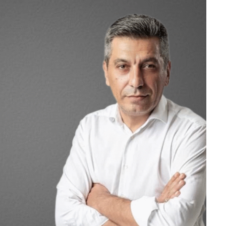
POSTED ON: 25/07/2026
OPINIONE
PROJEKTI I PADUKSHËM I SPASTRIMIT ETN
IDENTITETIT
POSTED ON: 20/07/2026
ANALIZA
ANALIZË TEKSTOLOGJIKE E POEZISË SË NA
POSTED ON: 07/08/2026