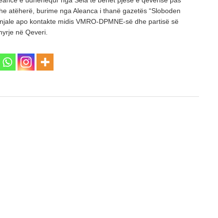
eancë e udhëhequr nga Sela të bëhet pjesë e qeverisë pas
dhe atëherë, burime nga Aleanca i thanë gazetës “Sloboden
sinjale apo kontakte midis VMRO-DPMNE-së dhe partisë së
yrje në Qeveri.