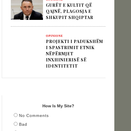
GURËT E KULTIT QË
QAJNË, PLAGOSJA E
SHKUPIT SHQIPTAR
OPINIONE
PROJEKTI I PADUKSHËM
I SPASTRIMIT ETNIK
NËPËRMJET
INXHINIERISË SË
IDENTITETIT
TITULLI
How Is My Site?
No Comments
Bad