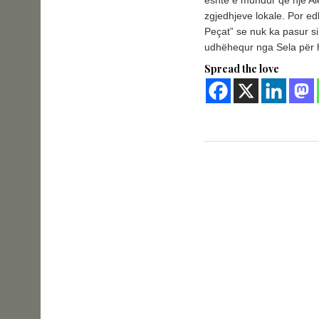
është e mundur që një Al
zgjedhjeve lokale. Por e
Peçat” se nuk ka pasur 
udhëhequr nga Sela për h
Spread the love