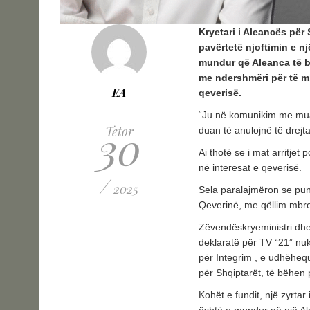
Kryetari i Aleancës për 
pavërtetë njoftimin e nj
mundur që Aleanca të b
me ndershmëri për të mbr
EA
qeverisë.
“Ju në komunikim me mua 
30
Tetor
duan të anulojnë të drejt
Ai thotë se i mat arritjet
në interesat e qeverisë.
/
2025
Sela paralajmëron se pun
Qeverinë, me qëllim mbroj
Zëvendëskryeministri dhe 
deklaratë për TV “21” nu
për Integrim , e udhëhequ
për Shqiptarët, të bëhen 
Kohët e fundit, një zyrta