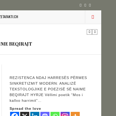
ZETAFAKTI.CH
IK NËPËRMJET INXHINIERISË SË
IME BEQIRAJT
zion
REZISTENCA NDAJ HARRESËS PËRMES
SINKRETIZMIT MODERN: ANALIZË
URINË DHE STABILITETIN E BALLKANIT
TEKSTOLOGJIKE E POEZISË SË NAIME
BEQIRAJT HYRJE Vëllimi poetik “Mos i
kallxo harrimit”…
Spread the love
SHKUPIT SHQIPTAR