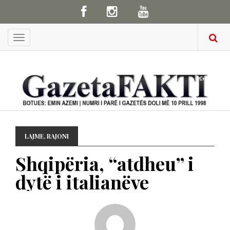
Menu
LAJME
,
RAJONI
Shqipëria, “atdheu” i
dytë i italianëve