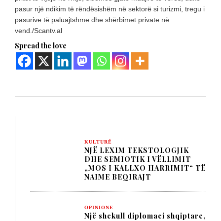
pasur një ndikim të rëndësishëm në sektorë si turizmi, tregu i
pasurive të paluajtshme dhe shërbimet private në
vend./Scantv.al
Spread the love
KULTURË
NJË LEXIM TEKSTOLOGJIK
DHE SEMIOTIK I VËLLIMIT
„MOS I KALLXO HARRIMIT“ TË
NAIME BEQIRAJT
OPINIONE
Një shekull diplomaci shqiptare,