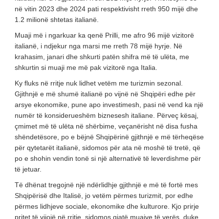
në vitin 2023 dhe 2024 pati respektivisht rreth 950 mijë dhe
1.2 milionë shtetas italianë.
Muaji më i ngarkuar ka qenë Prilli, me afro 96 mijë vizitorë
italianë, i ndjekur nga marsi me rreth 78 mijë hyrje. Në
krahasim, janari dhe shkurti patën shifra më të ulëta, me
shkurtin si muaji me më pak vizitorë nga Italia.
Ky fluks në rritje nuk lidhet vetëm me turizmin sezonal.
Gjithnjë e më shumë italianë po vijnë në Shqipëri edhe për
arsye ekonomike, pune apo investimesh, pasi në vend ka një
numër të konsiderueshëm biznesesh italiane. Përveç kësaj,
çmimet më të ulëta në shërbime, veçanërisht në disa fusha
shëndetësore, po e bëjnë Shqipërinë gjithnjë e më tërheqëse
për qytetarët italianë, sidomos për ata në moshë të tretë, që
po e shohin vendin tonë si një alternativë të leverdishme për
të jetuar.
Të dhënat tregojnë një ndërlidhje gjithnjë e më të fortë mes
Shqipërisë dhe Italisë, jo vetëm përmes turizmit, por edhe
përmes lidhjeve sociale, ekonomike dhe kulturore. Kjo prirje
pritet të vijojë në rritje, sidomos gjatë muajve të verës, duke