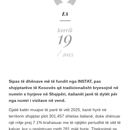
EA
19
Korrik
/
2025
Sipas të dhënave më të fundit nga INSTAT, pas
shqiptarëve të Kosovës që tradicionalisht kryesojnë në
numrin e hyrjeve në Shqipëri, italianët janë të dytët për
nga numri i vizitave në vend.
Gjatë katër muajve të parë të vitit 2025, kanë hyrë në
territorin shqiptar plot 301,457 shtetas italianë, duke shënuar
një rritje prej 7.1% krahasuar me të njëjtën periudhë të vitit të
kaluar, kur u regjistruan rreth 281 mijë hyrje. Theksojmë se