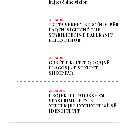
kujtesë dhe vizion
OPINIONE
“BOTA SERBE”, KËRCËNIM PËR
PAQEN, SIGURINË DHE
STABILITETIN E BALLKANIT
PERËNDIMOR
OPINIONE
GURËT E KULTIT QË QAJNË,
PLAGOSJA E SHKUPIT
SHQIPTAR
OPINIONE
PROJEKTI I PADUKSHËM I
SPASTRIMIT ETNIK
NËPËRMJET INXHINIERISË SË
IDENTITETIT