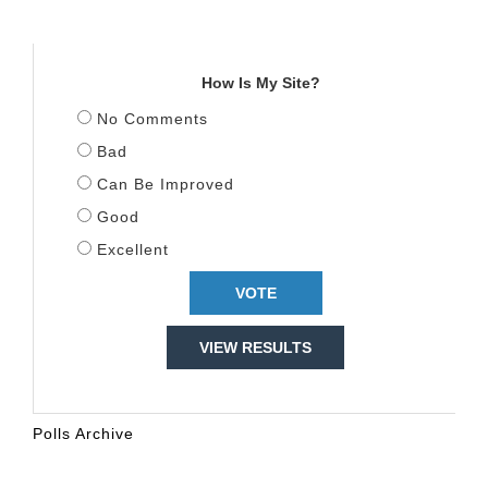
TITULLI
How Is My Site?
No Comments
Bad
Can Be Improved
Good
Excellent
VIEW RESULTS
Polls Archive