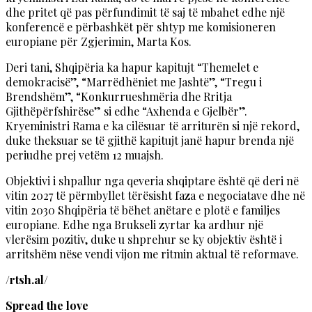
dhe pritet që pas përfundimit të saj të mbahet edhe një
konferencë e përbashkët për shtyp me komisioneren
europiane për Zgjerimin, Marta Kos.
Deri tani, Shqipëria ka hapur kapitujt “Themelet e
demokracisë”, “Marrëdhëniet me Jashtë”, “Tregu i
Brendshëm”, “Konkurrueshmëria dhe Rritja
Gjithëpërfshirëse” si edhe “Axhenda e Gjelbër”.
Kryeministri Rama e ka cilësuar të arriturën si një rekord,
duke theksuar se të gjithë kapitujt janë hapur brenda një
periudhe prej vetëm 12 muajsh.
Objektivi i shpallur nga qeveria shqiptare është që deri në
vitin 2027 të përmbyllet tërësisht faza e negociatave dhe në
vitin 2030 Shqipëria të bëhet anëtare e plotë e familjes
europiane. Edhe nga Brukseli zyrtar ka ardhur një
vlerësim pozitiv, duke u shprehur se ky objektiv është i
arritshëm nëse vendi vijon me ritmin aktual të reformave.
/rtsh.al/
Spread the love