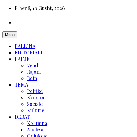
E hënë, 10 Gusht, 2026
Menu
BALLINA
EDITORIALI
LAJME
Vendi
Rajoni
Bota
TEMA
Politkë
Ekonomi
Sociale
Kulturë
DEBAT
Kolumna
Analiza
Opinione