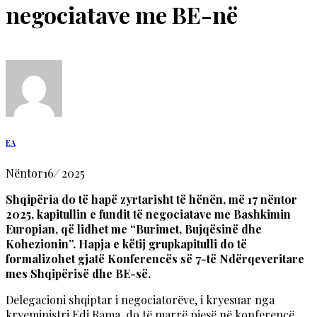
negociatave me BE-në
EA
Nëntor
16
/
2025
Shqipëria do të hapë zyrtarisht të hënën, më 17 nëntor
2025, kapitullin e fundit të negociatave me Bashkimin
Europian, që lidhet me “Burimet, Bujqësinë dhe
Kohezionin”. Hapja e këtij grupkapitulli do të
formalizohet gjatë Konferencës së 7-të Ndërqeveritare
mes Shqipërisë dhe BE-së.
Delegacioni shqiptar i negociatorëve, i kryesuar nga
kryeministri Edi Rama, do të marrë pjesë në konferencë