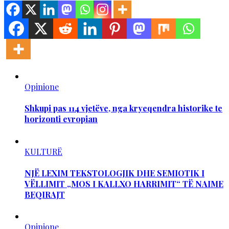
Opinione
Shkupi pas 114 vjetëve, nga kryeqendra historike te
horizonti evropian
KULTURË
NJË LEXIM TEKSTOLOGJIK DHE SEMIOTIK I
VËLLIMIT „MOS I KALLXO HARRIMIT“ TË NAIME
BEQIRAJT
Opinione