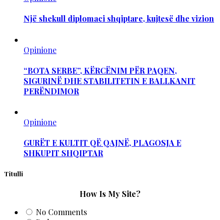
Një shekull diplomaci shqiptare, kujtesë dhe vizion
Opinione
“BOTA SERBE”, KËRCËNIM PËR PAQEN,
SIGURINË DHE STABILITETIN E BALLKANIT
PERËNDIMOR
Opinione
GURËT E KULTIT QË QAJNË, PLAGOSJA E
SHKUPIT SHQIPTAR
Titulli
How Is My Site?
No Comments