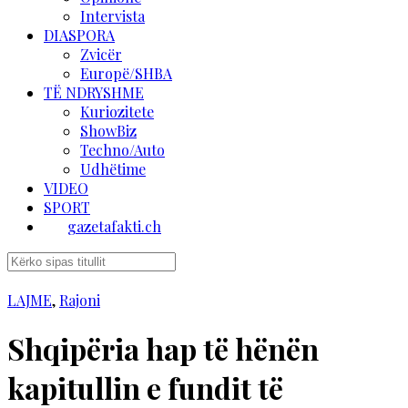
Intervista
DIASPORA
Zvicër
Europë/SHBA
TË NDRYSHME
Kuriozitete
ShowBiz
Techno/Auto
Udhëtime
VIDEO
SPORT
gazetafakti.ch
LAJME
,
Rajoni
Shqipëria hap të hënën
kapitullin e fundit të