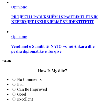
Opinione
PROJEKTI I PADUKSHËM I SPASTRIMIT ETNIK
NËPËRMJET INXHINIERISË SË IDENTITETIT
Opinione
Vendimet e Samitit të NATO –s në Ankara dhe
pesha diplomatike e Turqisë
Titulli
How Is My Site?
No Comments
Bad
Can Be Improved
Good
Excellent