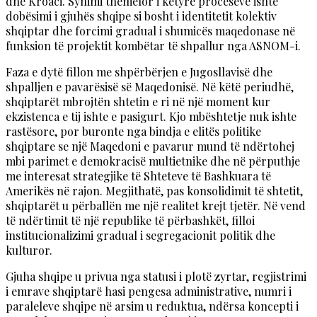
dhe Kroaci. Synimi themelor i këtyre proceseve ishte
dobësimi i gjuhës shqipe si bosht i identitetit kolektiv
shqiptar dhe forcimi gradual i shumicës maqedonase në
funksion të projektit kombëtar të shpallur nga ASNOM-i.
Faza e dytë fillon me shpërbërjen e Jugosllavisë dhe
shpalljen e pavarësisë së Maqedonisë. Në këtë periudhë,
shqiptarët mbrojtën shtetin e ri në një moment kur
ekzistenca e tij ishte e pasigurt. Kjo mbështetje nuk ishte
rastësore, por buronte nga bindja e elitës politike
shqiptare se një Maqedoni e pavarur mund të ndërtohej
mbi parimet e demokracisë multietnike dhe në përputhje
me interesat strategjike të Shteteve të Bashkuara të
Amerikës në rajon. Megjithatë, pas konsolidimit të shtetit,
shqiptarët u përballën me një realitet krejt tjetër. Në vend
të ndërtimit të një republike të përbashkët, filloi
institucionalizimi gradual i segregacionit politik dhe
kulturor.
Gjuha shqipe u privua nga statusi i plotë zyrtar, regjistrimi
i emrave shqiptarë hasi pengesa administrative, numri i
paraleleve shqipe në arsim u reduktua, ndërsa koncepti i