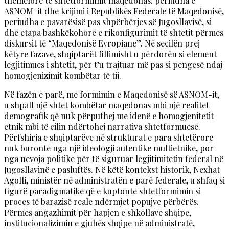
themelore të shtetformimit maqedonas: periudha e
ASNOM-it dhe krijimi i Republikës Federale të Maqedonisë,
periudha e pavarësisë pas shpërbërjes së Jugosllavisë, si
dhe etapa bashkëkohore e rikonfigurimit të shtetit përmes
diskursit të “Maqedonisë Evropiane”. Në secilën prej
këtyre fazave, shqiptarët fillimisht u përdorën si element
legjitimues i shtetit, për t’u trajtuar më pas si pengesë ndaj
homogjenizimit kombëtar të tij.
Në fazën e parë, me formimin e Maqedonisë së ASNOM-it,
u shpall një shtet kombëtar maqedonas mbi një realitet
demografik që nuk përputhej me idenë e homogjenitetit
etnik mbi të cilin ndërtohej narrativa shtetformuese.
Përfshirja e shqiptarëve në strukturat e para shtetërore
nuk buronte nga një ideologji autentike multietnike, por
nga nevoja politike për të siguruar legjitimitetin federal në
Jugosllavinë e pasluftës. Në këtë kontekst historik, Nexhat
Agolli, ministër në administratën e parë federale, u shfaq si
figurë paradigmatike që e kuptonte shtetformimin si
proces të barazisë reale ndërmjet popujve përbërës.
Përmes angazhimit për hapjen e shkollave shqipe,
institucionalizimin e gjuhës shqipe në administratë,