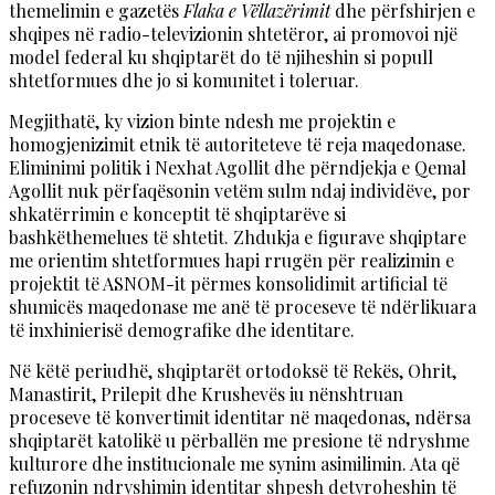
themelimin e gazetës
Flaka e Vëllazërimit
dhe përfshirjen e
shqipes në radio-televizionin shtetëror, ai promovoi një
model federal ku shqiptarët do të njiheshin si popull
shtetformues dhe jo si komunitet i toleruar.
Megjithatë, ky vizion binte ndesh me projektin e
homogjenizimit etnik të autoriteteve të reja maqedonase.
Eliminimi politik i Nexhat Agollit dhe përndjekja e Qemal
Agollit nuk përfaqësonin vetëm sulm ndaj individëve, por
shkatërrimin e konceptit të shqiptarëve si
bashkëthemelues të shtetit. Zhdukja e figurave shqiptare
me orientim shtetformues hapi rrugën për realizimin e
projektit të ASNOM-it përmes konsolidimit artificial të
shumicës maqedonase me anë të proceseve të ndërlikuara
të inxhinierisë demografike dhe identitare.
Në këtë periudhë, shqiptarët ortodoksë të Rekës, Ohrit,
Manastirit, Prilepit dhe Krushevës iu nënshtruan
proceseve të konvertimit identitar në maqedonas, ndërsa
shqiptarët katolikë u përballën me presione të ndryshme
kulturore dhe institucionale me synim asimilimin. Ata që
refuzonin ndryshimin identitar shpesh detyroheshin të