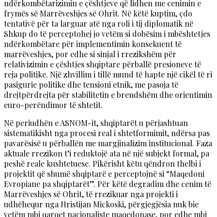
ndërkombëtarizimin e çështjeve që lidhen me cenimin e
frymës së Marrëveshjes së Ohrit. Në këtë kuptim, çdo
tentativë për ta larguar atë nga roli i tij diplomatik në
Shkup do të perceptohej jo vetëm si dobësim i mbështetjes
ndërkombëtare për implementimin konsekuent të
marrëveshjes, por edhe si sinjal i rrezikshëm për
relativizimin e çështjes shqiptare përballë presioneve të
reja politike. Një zhvillim i tillë mund të hapte një cikël të ri
pasigurie politike dhe tensioni etnik, me pasoja të
drejtpërdrejta për stabilitetin e brendshëm dhe orientimin
euro-perëndimor të shtetit.
Në periudhën e ASNOM-it, shqiptarët u përjashtuan
sistematikisht nga procesi real i shtetformimit, ndërsa pas
pavarësisë u përballën me margjinalizim institucional. Faza
aktuale rrezikon t’i reduktojë ata në një subjekt formal, pa
peshë reale kushtetuese. Pikërisht këtu qëndron thelbi i
projektit që shumë shqiptarë e perceptojnë si “Maqedoni
Evropiane pa shqiptarët”. Për këtë degradim dhe cenim të
Marrëveshjes së Ohrit, të rrezikuar nga projekti i
udhëhequr nga Hristijan Mickoski, përgjegjësia nuk bie
vetëm mbi qarqet nacionaliste maqedonase, por edhe mbi