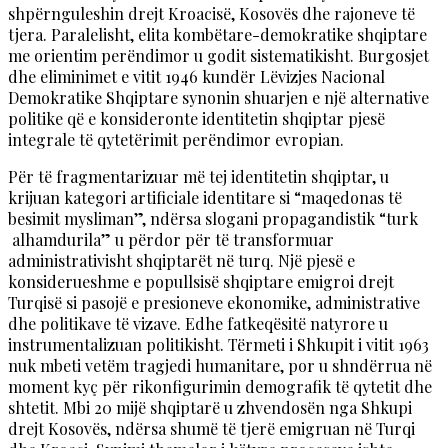
shpërnguleshin drejt Kroacisë, Kosovës dhe rajoneve të
tjera. Paralelisht, elita kombëtare-demokratike shqiptare
me orientim perëndimor u godit sistematikisht. Burgosjet
dhe eliminimet e vitit 1946 kundër Lëvizjes Nacional
Demokratike Shqiptare synonin shuarjen e një alternative
politike që e konsideronte identitetin shqiptar pjesë
integrale të qytetërimit perëndimor evropian.
Për të fragmentarizuar më tej identitetin shqiptar, u
krijuan kategori artificiale identitare si “maqedonas të
besimit mysliman”, ndërsa slogani propagandistik “turk
alhamdurila” u përdor për të transformuar
administrativisht shqiptarët në turq. Një pjesë e
konsiderueshme e popullsisë shqiptare emigroi drejt
Turqisë si pasojë e presioneve ekonomike, administrative
dhe politikave të vizave. Edhe fatkeqësitë natyrore u
instrumentalizuan politikisht. Tërmeti i Shkupit i vitit 1963
nuk mbeti vetëm tragjedi humanitare, por u shndërrua në
moment kyç për rikonfigurimin demografik të qytetit dhe
shtetit. Mbi 20 mijë shqiptarë u zhvendosën nga Shkupi
drejt Kosovës, ndërsa shumë të tjerë emigruan në Turqi