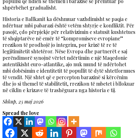
popullsi që ndien se themeli i barazisë së premtuar po
shpërbëhet gradualisht.
Historia e Ballkanit ka dëshmuar vazhdimisht se paqja e
ndërtuar mbi pabarazi është vetëm shtyrje e konfliktit. Për
pasojë, çdo përpjekje për relativizimin e statusit kushtetues
të shqiptarëve në emër të “kompromiseve evropiane”
rrezikon të prodhojë jo integrim, por krizë të re të
legjitimitetit shtetëror. Nëse Evropa dhe partnerët e saj
perëndimorë synojnë vërtet ndërtimin e një Maqedonie
autentikisht euro-atlantike, ajo nuk mund të ndërtohet
mbi dobësimin e identitetit të popullit të dytë shtetformues
të vendit. Një shtet që e percepton barazinë si kërcënim
dhe jo si themel të stabilitetit, rrezikon të mbetet i bllokuar
në ciklin e krizave të trashëguara nga historia e tij.
Shkup, 25 maj 2026
Spread the love