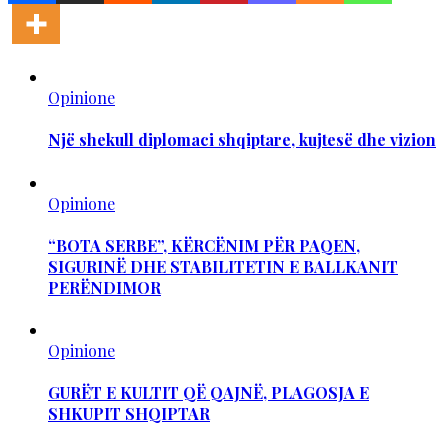
Opinione
Një shekull diplomaci shqiptare, kujtesë dhe vizion
Opinione
“BOTA SERBE”, KËRCËNIM PËR PAQEN,
SIGURINË DHE STABILITETIN E BALLKANIT
PERËNDIMOR
Opinione
GURËT E KULTIT QË QAJNË, PLAGOSJA E
SHKUPIT SHQIPTAR