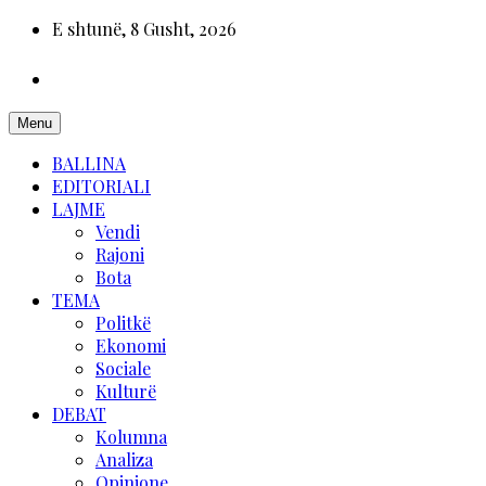
E shtunë, 8 Gusht, 2026
Menu
BALLINA
EDITORIALI
LAJME
Vendi
Rajoni
Bota
TEMA
Politkë
Ekonomi
Sociale
Kulturë
DEBAT
Kolumna
Analiza
Opinione