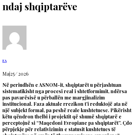
ndaj shqiptarëve
EA
Maj
25
/
2026
Në periudhën e ASNOM-it, shqiptarët u përjashtuan
sistematikisht nga procesi real i shtetformimit, ndërsa
pas pavarësisë u përballën me margjinalizim
institucional. Faza aktuale rrezikon t’i reduktojë ata në
një subjekt formal, pa peshë reale kushtetuese. Pikërisht
këtu qëndron thelbi i projektit që shumë shqiptarë e
perceptojnë si “Maqedoni Evropiane pa shqiptarët”. Çdo
përpjekje për relativizimin e statusit kushtetues të