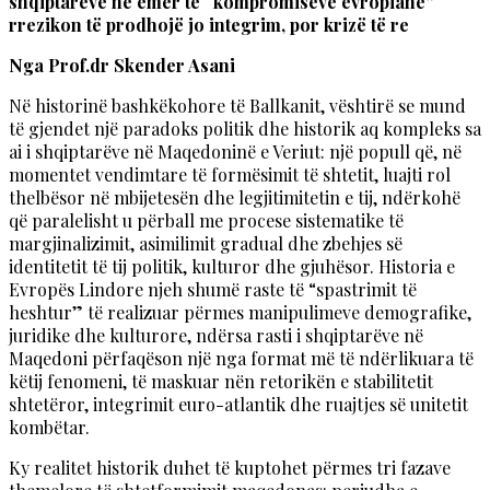
shqiptarëve në emër të “kompromiseve evropiane”
rrezikon të prodhojë jo integrim, por krizë të re
Nga Prof.dr Skender Asani
Në historinë bashkëkohore të Ballkanit, vështirë se mund
të gjendet një paradoks politik dhe historik aq kompleks sa
ai i shqiptarëve në Maqedoninë e Veriut: një popull që, në
momentet vendimtare të formësimit të shtetit, luajti rol
thelbësor në mbijetesën dhe legjitimitetin e tij, ndërkohë
që paralelisht u përball me procese sistematike të
margjinalizimit, asimilimit gradual dhe zbehjes së
identitetit të tij politik, kulturor dhe gjuhësor. Historia e
Evropës Lindore njeh shumë raste të “spastrimit të
heshtur” të realizuar përmes manipulimeve demografike,
juridike dhe kulturore, ndërsa rasti i shqiptarëve në
Maqedoni përfaqëson një nga format më të ndërlikuara të
këtij fenomeni, të maskuar nën retorikën e stabilitetit
shtetëror, integrimit euro-atlantik dhe ruajtjes së unitetit
kombëtar.
Ky realitet historik duhet të kuptohet përmes tri fazave