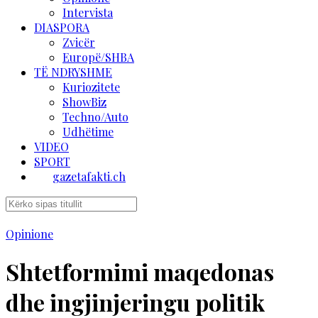
Intervista
DIASPORA
Zvicër
Europë/SHBA
TË NDRYSHME
Kuriozitete
ShowBiz
Techno/Auto
Udhëtime
VIDEO
SPORT
gazetafakti.ch
Opinione
Shtetformimi maqedonas
dhe ingjinjeringu politik