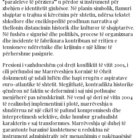
“paraleleve të përziera” u përdor si instrument për
zbehjen e identitetit gjuhësor. Në planin simbolik, flamuri
shqiptar u trajtua si kërcënim për shtetin, ndërsa tekstet
shkollore dhe enciklopeditë prodhuan narrativa që
thellonin distancimin historik dhe kulturor të shqiptarëve.
Në fushën e sigurisë dhe politikës, procese të organizuara
dhe incidente të fabrikuara kontribuan në rritjen e
tensioneve ndëretnike dhe krijimin e një klime të
përhershme pasigurie.
Presioni i vazhdueshëm çoi drejt konfliktit të vitit 2001, i
cili përfundoi me Marrëveshjen Kornizë të Ohrit
dokumenti që ndali luftën dhe hapi rrugën e aspiratave
euro-atlantike të shtetit. Megjithatë, kontradikta historike
qëndron në faktin se deformimi i saj nisi pothuajse
menjëherë pas nënshkrimit. Në vend që deri në vitin 2004
të realizohej implementimi i plotë, marrëveshja u
shndërrua në një cikël të pafund kompromisesh dhe
interpretimesh selektive, duke humbur gradualisht
karakterin e saj transformues. Marrëveshja që duhej të
garantonte barazinë kushtetuese u reduktua në
instrument administrativ për menaxhimin e pakënaqësisë