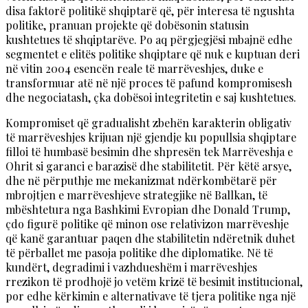
disa faktorë politikë shqiptarë që, për interesa të ngushta
politike, pranuan projekte që dobësonin statusin
kushtetues të shqiptarëve. Po aq përgjegjësi mbajnë edhe
segmentet e elitës politike shqiptare që nuk e kuptuan deri
në vitin 2004 esencën reale të marrëveshjes, duke e
transformuar atë në një proces të pafund kompromisesh
dhe negociatash, çka dobësoi integritetin e saj kushtetues.
Kompromiset që gradualisht zbehën karakterin obligativ
të marrëveshjes krijuan një gjendje ku popullsia shqiptare
filloi të humbasë besimin dhe shpresën tek Marrëveshja e
Ohrit si garanci e barazisë dhe stabilitetit. Për këtë arsye,
dhe në përputhje me mekanizmat ndërkombëtarë për
mbrojtjen e marrëveshjeve strategjike në Ballkan, të
mbështetura nga Bashkimi Evropian dhe Donald Trump,
çdo figurë politike që minon ose relativizon marrëveshje
që kanë garantuar paqen dhe stabilitetin ndëretnik duhet
të përballet me pasoja politike dhe diplomatike. Në të
kundërt, degradimi i vazhdueshëm i marrëveshjes
rrezikon të prodhojë jo vetëm krizë të besimit institucional,
por edhe kërkimin e alternativave të tjera politike nga një