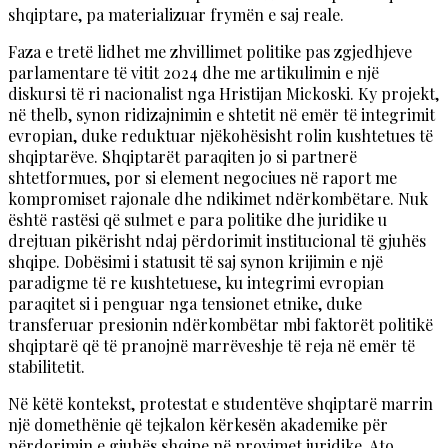
shqiptare, pa materializuar frymën e saj reale.
Faza e tretë lidhet me zhvillimet politike pas zgjedhjeve
parlamentare të vitit 2024 dhe me artikulimin e një
diskursi të ri nacionalist nga Hristijan Mickoski. Ky projekt,
në thelb, synon ridizajnimin e shtetit në emër të integrimit
evropian, duke reduktuar njëkohësisht rolin kushtetues të
shqiptarëve. Shqiptarët paraqiten jo si partnerë
shtetformues, por si element negociues në raport me
kompromiset rajonale dhe ndikimet ndërkombëtare. Nuk
është rastësi që sulmet e para politike dhe juridike u
drejtuan pikërisht ndaj përdorimit institucional të gjuhës
shqipe. Dobësimi i statusit të saj synon krijimin e një
paradigme të re kushtetuese, ku integrimi evropian
paraqitet si i penguar nga tensionet etnike, duke
transferuar presionin ndërkombëtar mbi faktorët politikë
shqiptarë që të pranojnë marrëveshje të reja në emër të
stabilitetit.
Në këtë kontekst, protestat e studentëve shqiptarë marrin
një domethënie që tejkalon kërkesën akademike për
përdorimin e gjuhës shqipe në provimet juridike. Ato