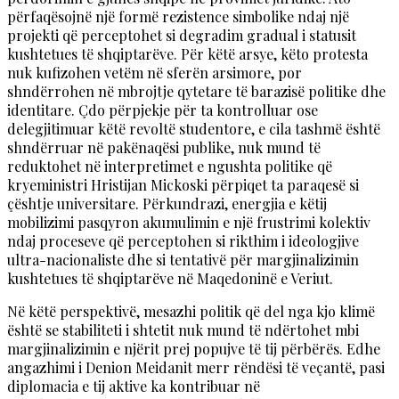
përfaqësojnë një formë rezistence simbolike ndaj një
projekti që perceptohet si degradim gradual i statusit
kushtetues të shqiptarëve. Për këtë arsye, këto protesta
nuk kufizohen vetëm në sferën arsimore, por
shndërrohen në mbrojtje qytetare të barazisë politike dhe
identitare. Çdo përpjekje për ta kontrolluar ose
delegjitimuar këtë revoltë studentore, e cila tashmë është
shndërruar në pakënaqësi publike, nuk mund të
reduktohet në interpretimet e ngushta politike që
kryeministri Hristijan Mickoski përpiqet ta paraqesë si
çështje universitare. Përkundrazi, energjia e këtij
mobilizimi pasqyron akumulimin e një frustrimi kolektiv
ndaj proceseve që perceptohen si rikthim i ideologjive
ultra-nacionaliste dhe si tentativë për margjinalizimin
kushtetues të shqiptarëve në Maqedoninë e Veriut.
Në këtë perspektivë, mesazhi politik që del nga kjo klimë
është se stabiliteti i shtetit nuk mund të ndërtohet mbi
margjinalizimin e njërit prej popujve të tij përbërës. Edhe
angazhimi i Denion Meidanit merr rëndësi të veçantë, pasi
diplomacia e tij aktive ka kontribuar në