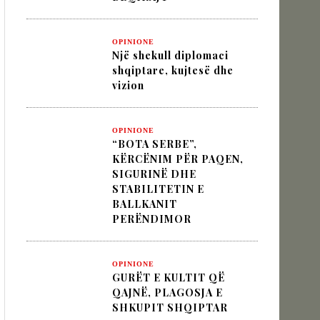
OPINIONE
IK NËPËRMJET INXHINIERISË SË
Një shekull diplomaci
shqiptare, kujtesë dhe
vizion
 VËLLIMIT „MOS I KALLXO HARRIMIT“
OPINIONE
“BOTA SERBE”,
KËRCËNIM PËR PAQEN,
SIGURINË DHE
STABILITETIN E
BALLKANIT
PERËNDIMOR
OPINIONE
GURËT E KULTIT QË
QAJNË, PLAGOSJA E
SHKUPIT SHQIPTAR