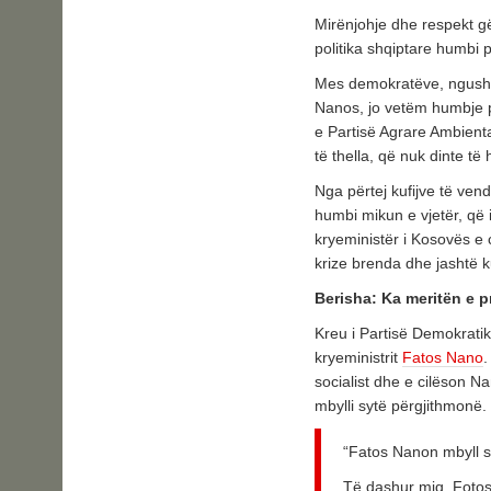
Mirënjohje dhe respekt g
politika shqiptare humbi 
Mes demokratëve, ngushël
Nanos, jo vetëm humbje pë
e Partisë Agrare Ambienta
të thella, që nuk dinte të 
Nga përtej kufijve të ven
humbi mikun e vjetër, që 
kryeministër i Kosovës e 
krize brenda dhe jashtë ku
Berisha: Ka meritën e pr
Kreu i Partisë Demokratik
kryeministrit
Fatos Nano
.
socialist dhe e cilëson Na
mbylli sytë përgjithmonë.
“Fatos Nanon mbyll s
Të dashur miq, Fotos 