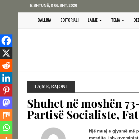
E SHTUNË, 8 GUSHT, 2026
BALLINA
EDITORIALI
LAJME
TEMA
DE
LAJME
,
RAJONI
Shuhet në moshën 73-v
Partisë Socialiste, Fa
Një muaj e gjysmë më pa
mesdita, ish-kryeministr