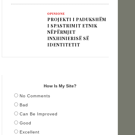
OPINIONE
PROJEKTI I PADUKSHËM
I SPASTRIMIT ETNIK
NËPËRMJET
INXHINIERISË SË
IDENTITETIT
TITULLI
How Is My Site?
No Comments
Bad
Can Be Improved
Good
Excellent