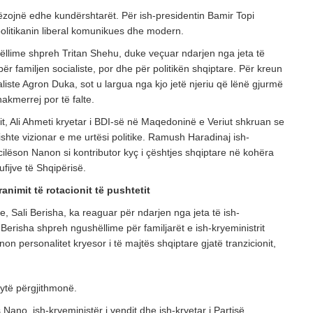
ëzojnë edhe kundërshtarët. Për ish-presidentin Bamir Topi
politikanin liberal komunikues dhe modern.
lime shpreh Tritan Shehu, duke veçuar ndarjen nga jeta të
r familjen socialiste, por dhe për politikën shqiptare. Për kreun
liste Agron Duka, sot u largua nga kjo jetë njeriu që lënë gjurmë
hakmerrej por të falte.
dit, Ali Ahmeti kryetar i BDI-së në Maqedoninë e Veriut shkruan se
ishte vizionar e me urtësi politike. Ramush Haradinaj ish-
cilëson Nanon si kontributor kyç i çështjes shqiptare në kohëra
fijve të Shqipërisë.
animit të rotacionit të pushtetit
e, Sali Berisha, ka reaguar për ndarjen nga jeta të ish-
 Berisha shpreh ngushëllime për familjarët e ish-kryeministrit
non personalitet kryesor i të majtës shqiptare gjatë tranzicionit,
ytë përgjithmonë.
Nano, ish-kryeministër i vendit dhe ish-kryetar i Partisë