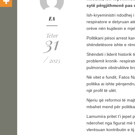
sytë përgjithmonë pas d
Ish-kryeministri ndodhej i
EA
respiratore e detyruan atë
orëve nën kujdesin e mjek
31
Tetor
Politikani pësoi arrest ka
shëndetësore ishte e rën
Shëndeti i liderit historik
/
2025
problemit kronik- respir
pulmonare obstruktive kr
Në vitet e fundit, Fatos 
politika ai ishte përqendr
një profil të ulët.
Njeriu që reformoi të maj
mbahet mend për politikan
Lamumira pritet t’i jepet
nderohet nga figurat më t
vlerësuan kontributin e tij p