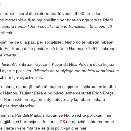
!
 liderin liberal dhe reformator të vendit thotë presidenti i
 mesazhin e tij të ngushëllimit për ndarjen nga jeta të liderit
qipëria humbi liderin socialist dhe të tranzicionit të viteve ‘90
shtetit.
ëgiminë që u la pas, për socialistët, Nano do të mbetet mbetet
nistri Edi Rama duke postuar një foto të Nanos në 1991 i shkruan
 kryetar”.
 historik”
,
shkruan kryetari i Kuvendit Niko Peleshi duke kujtuar
dyert e politikës
. “Historia do ta gjykojë me drejtësi kontributin e
in e tij e ngushëllimit.
ot u shua, njeriu që ribëri të majtën shqiptare’, shkruan miku dhe
 i Nanos, Taulant Balla e po njësoj edhe deputeti Erion Braçe.
e Nano ishte ndarja mes dy botëve, aty ku mbaroi frika e
ti për demokracinë.
ministri, Pandeli Majko shkruan se Nano i ishte politikan i një
oi të gjitha, si burgosja si drejtues i
PS
në opozitë, ishte momenti
i lartë i veprimtarisë së tij si politikan dhe njeri!