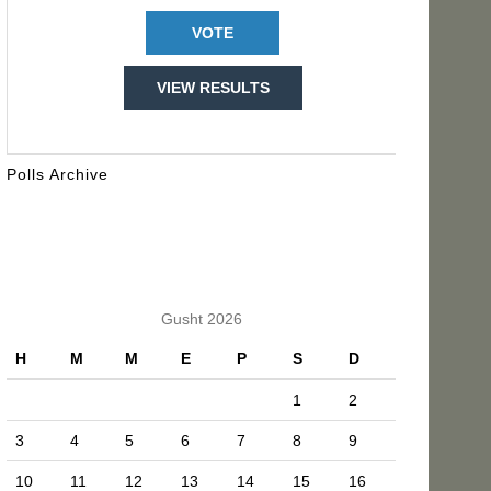
VIEW RESULTS
Polls Archive
KALENDARI
Gusht 2026
H
M
M
E
P
S
D
1
2
3
4
5
6
7
8
9
10
11
12
13
14
15
16