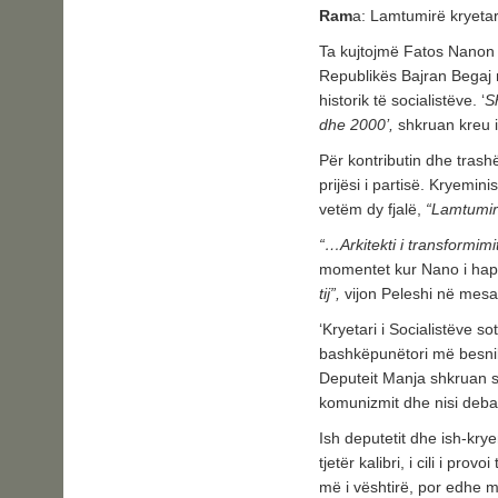
Ram
a: Lamtumirë kryetar
Ta kujtojmë Fatos Nanon si
Republikës Bajran Begaj në
historik të socialistëve. ‘
Sh
dhe 2000’,
shkruan kreu i 
Për kontributin dhe trash
prijësi i partisë. Kryemi
vetëm dy fjalë,
“Lamtumirë
“…Arkitekti i transformimit
momentet kur Nano i hapi 
tij”,
vijon Peleshi në mesazh
‘Kryetari i Socialistëve s
bashkëpunëtori më besnik
Deputeit Manja shkruan s
komunizmit dhe nisi deba
Ish deputetit dhe ish-krye
tjetër kalibri, i cili i prov
më i vështirë, por edhe më 