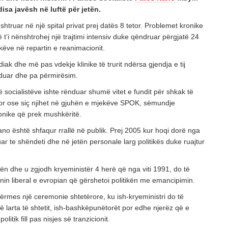
isa javësh në luftë për jetën.
POSTED ON: 25/07/2026
 shtruar në një spital privat prej datës 8 tetor. Problemet kronike
OPINIONE
 t’i nënshtrohej një trajtimi intensiv duke qëndruar përgjatë 24
PROJEKTI I PADUKSHËM I SPASTRIMIT ETN
IDENTITETIT
ëve në repartin e reanimacionit.
POSTED ON: 20/07/2026
rdiak dhe më pas vdekje klinike të trurit ndërsa gjendja e tij
duar dhe pa përmirësim.
KULTURË
NJË LEXIM TEKSTOLOGJIK DHE SEMIOTIK I
 të socialistëve ishte rënduar shumë vitet e fundit për shkak të
TË NAIME BEQIRAJT
ator ose siç njihet në gjuhën e mjekëve SPOK, sëmundje
onike që prek mushkëritë.
POSTED ON: 08/08/2026
Nano është shfaqur rrallë në publik. Prej 2005 kur hoqi dorë nga
uar te shëndeti dhe në jetën personale larg politikës duke ruajtur
tën dhe u zgjodh kryeministër 4 herë që nga viti 1991, do të
in liberal e evropian që gërshetoi politikën me emancipimin.
 përmes një ceremonie shtetërore, ku ish-kryeministri do të
ë larta të shtetit, ish-bashkëpunëtorët por edhe njerëz që e
olitik fill pas nisjes së tranzicionit.