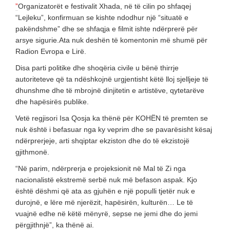
”
Organizatorët e festivalit Xhada, në të cilin po shfaqej
“Lejleku”, konfirmuan se kishte ndodhur një “situatë e
pakëndshme” dhe se shfaqja e filmit ishte ndërprerë për
arsye sigurie.Ata nuk deshën të komentonin më shumë për
Radion Evropa e Lirë.
Disa parti politike dhe shoqëria civile u bënë thirrje
autoriteteve që ta ndëshkojnë urgjentisht këtë lloj sjelljeje të
dhunshme dhe të mbrojnë dinjitetin e artistëve, qytetarëve
dhe hapësirës publike.
Vetë regjisori Isa Qosja ka thënë për KOHËN të premten se
nuk është i befasuar nga ky veprim dhe se pavarësisht kësaj
ndërprerjeje, arti shqiptar ekziston dhe do të ekzistojë
gjithmonë.
“Në parim, ndërprerja e projeksionit në Mal të Zi nga
nacionalistë ekstremë serbë nuk më befason aspak. Kjo
është dëshmi që ata as gjuhën e një populli tjetër nuk e
durojnë, e lëre më njerëzit, hapësirën, kulturën… Le të
vuajnë edhe në këtë mënyrë, sepse ne jemi dhe do jemi
përgjithnjë”, ka thënë ai.