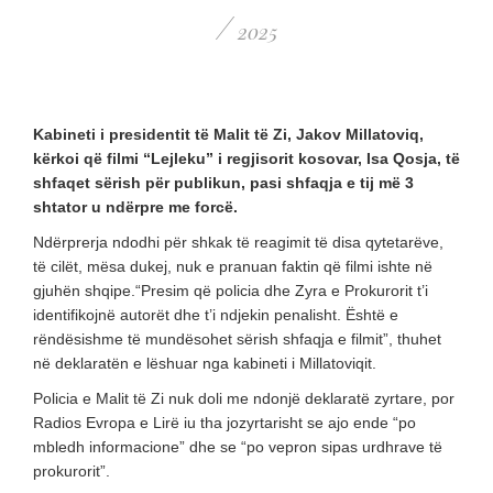
/
2025
Kabineti i presidentit të Malit të Zi, Jakov Millatoviq,
kërkoi që filmi “Lejleku” i regjisorit kosovar, Isa Qosja, të
shfaqet sërish për publikun, pasi shfaqja e tij më 3
shtator u ndërpre me forcë.
Ndërprerja ndodhi për shkak të reagimit të disa qytetarëve,
të cilët, mësa dukej, nuk e pranuan faktin që filmi ishte në
gjuhën shqipe.“Presim që policia dhe Zyra e Prokurorit t’i
identifikojnë autorët dhe t’i ndjekin penalisht. Është e
rëndësishme të mundësohet sërish shfaqja e filmit”, thuhet
në deklaratën e lëshuar nga kabineti i Millatoviqit.
Policia e Malit të Zi nuk doli me ndonjë deklaratë zyrtare, por
Radios Evropa e Lirë iu tha jozyrtarisht se ajo ende “po
mbledh informacione” dhe se “po vepron sipas urdhrave të
prokurorit”.