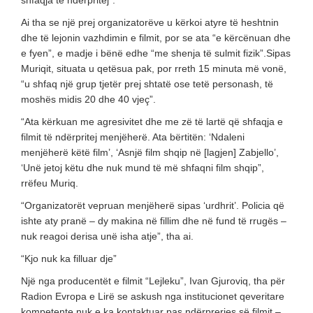
shfaqja të ndërpritej”.
Ai tha se një prej organizatorëve u kërkoi atyre të heshtnin
dhe të lejonin vazhdimin e filmit, por se ata “e kërcënuan dhe
e fyen”, e madje i bënë edhe “me shenja të sulmit fizik”.Sipas
Muriqit, situata u qetësua pak, por rreth 15 minuta më vonë,
“u shfaq një grup tjetër prej shtatë ose tetë personash, të
moshës midis 20 dhe 40 vjeç”.
“Ata kërkuan me agresivitet dhe me zë të lartë që shfaqja e
filmit të ndërpritej menjëherë. Ata bërtitën: ‘Ndaleni
menjëherë këtë film’, ‘Asnjë film shqip në [lagjen] Zabjello’,
‘Unë jetoj këtu dhe nuk mund të më shfaqni film shqip”,
rrëfeu Muriq.
“Organizatorët vepruan menjëherë sipas ‘urdhrit’. Policia që
ishte aty pranë – dy makina në fillim dhe në fund të rrugës –
nuk reagoi derisa unë isha atje”, tha ai.
“Kjo nuk ka filluar dje”
Një nga producentët e filmit “Lejleku”, Ivan Gjuroviq, tha për
Radion Evropa e Lirë se askush nga institucionet qeveritare
kompetente nuk e ka kontaktuar pas ndërprerjes së filmit –