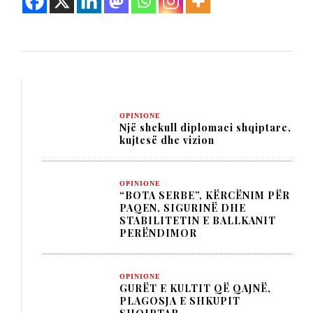
OPINIONE
Një shekull diplomaci shqiptare,
kujtesë dhe vizion
OPINIONE
“BOTA SERBE”, KËRCËNIM PËR
PAQEN, SIGURINË DHE
STABILITETIN E BALLKANIT
PERËNDIMOR
OPINIONE
GURËT E KULTIT QË QAJNË,
PLAGOSJA E SHKUPIT