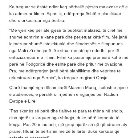
Ka treguar se është ndier keq përballë pjesës malazeze që e
ka admiruar filmin. Sipas tij, ndërprerja është e planifikuar
dhe e orkestruar nga Serbia.
“Më vjen keq për atë pjesë të publikut malazez, të cilët me
shumë admirim e kanë parë dhe përjetuar këtë film. Më janë
lajmëruar shumë intelektualë dhe filmdashës e filmpunues
nga Mali i Zi dhe janë të irrituar me atë që ndodhi, por të
entuziazmuar me filmin. Filmi ka pasur një premierë kohë më
parë në Podgoricë dhe është parë dhe pritur me ovacione.
Pra, me ndërprerjen janë bërë planifikime dhe veprime të
orkestruara nga Serbia”, ka treguar regjisori Qosja.
Çfarë tha një nga dëshmitarët?Jasmin Muriq, i cili ishte pjesë
e audiencës, e përshkroi rrjedhën e ngjarjes për Radion
Evropa e Lirë:
“Pas skenës së parë dhe fjalëve të para të thëna në shqip,
disa njerëz u larguan nga shfaqja, duke bërë komente të
këqija. Pas 20 minutash, një grup njerëzish që qëndronin aty
pranë, filluan të bërtisnin me zë të lartë, duke kërkuar që