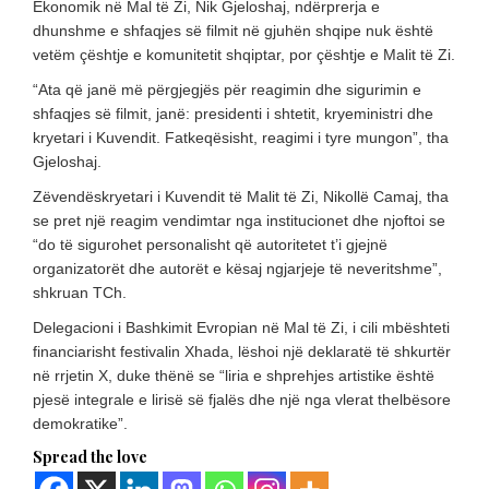
Ekonomik në Mal të Zi, Nik Gjeloshaj, ndërprerja e
dhunshme e shfaqjes së filmit në gjuhën shqipe nuk është
vetëm çështje e komunitetit shqiptar, por çështje e Malit të Zi.
“Ata që janë më përgjegjës për reagimin dhe sigurimin e
shfaqjes së filmit, janë: presidenti i shtetit, kryeministri dhe
kryetari i Kuvendit. Fatkeqësisht, reagimi i tyre mungon”, tha
Gjeloshaj.
Zëvendëskryetari i Kuvendit të Malit të Zi, Nikollë Camaj, tha
se pret një reagim vendimtar nga institucionet dhe njoftoi se
“do të sigurohet personalisht që autoritetet t’i gjejnë
organizatorët dhe autorët e kësaj ngjarjeje të neveritshme”,
shkruan TCh.
Delegacioni i Bashkimit Evropian në Mal të Zi, i cili mbështeti
financiarisht festivalin Xhada, lëshoi një deklaratë të shkurtër
në rrjetin X, duke thënë se “liria e shprehjes artistike është
pjesë integrale e lirisë së fjalës dhe një nga vlerat thelbësore
demokratike”.
Spread the love