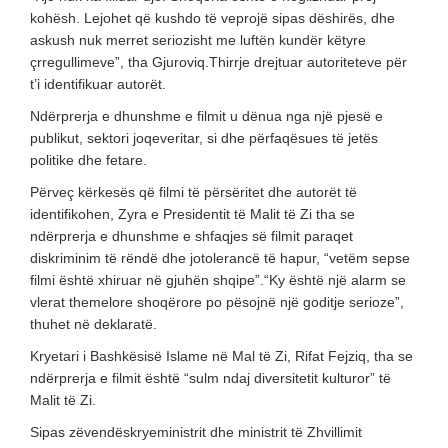
kohësh. Lejohet që kushdo të veprojë sipas dëshirës, dhe
askush nuk merret seriozisht me luftën kundër këtyre
çrregullimeve”, tha Gjuroviq.Thirrje drejtuar autoriteteve për
t’i identifikuar autorët.
Ndërprerja e dhunshme e filmit u dënua nga një pjesë e
publikut, sektori joqeveritar, si dhe përfaqësues të jetës
politike dhe fetare.
Përveç kërkesës që filmi të përsëritet dhe autorët të
identifikohen, Zyra e Presidentit të Malit të Zi tha se
ndërprerja e dhunshme e shfaqjes së filmit paraqet
diskriminim të rëndë dhe jotolerancë të hapur, “vetëm sepse
filmi është xhiruar në gjuhën shqipe”.“Ky është një alarm se
vlerat themelore shoqërore po pësojnë një goditje serioze”,
thuhet në deklaratë.
Kryetari i Bashkësisë Islame në Mal të Zi, Rifat Fejziq, tha se
ndërprerja e filmit është “sulm ndaj diversitetit kulturor” të
Malit të Zi.
Sipas zëvendëskryeministrit dhe ministrit të Zhvillimit