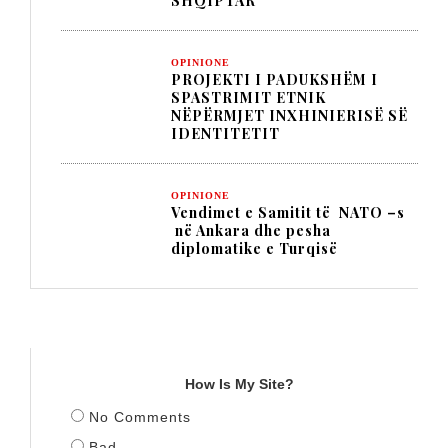
SHQIPTAR
OPINIONE
PROJEKTI I PADUKSHËM I
SPASTRIMIT ETNIK
NËPËRMJET INXHINIERISË SË
IDENTITETIT
OPINIONE
Vendimet e Samitit të NATO –s
në Ankara dhe pesha
diplomatike e Turqisë
TITULLI
How Is My Site?
No Comments
Bad