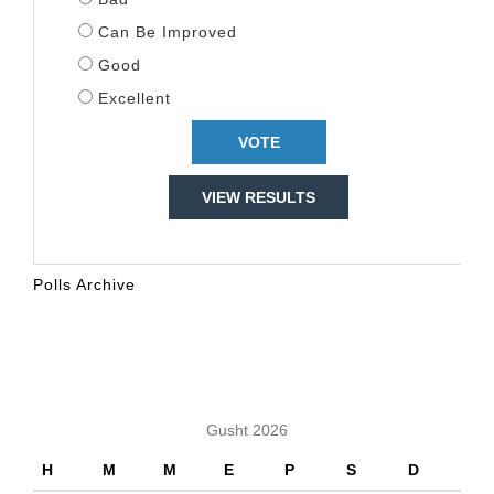
Can Be Improved
Good
Excellent
VIEW RESULTS
Polls Archive
KALENDARI
Gusht 2026
H
M
M
E
P
S
D