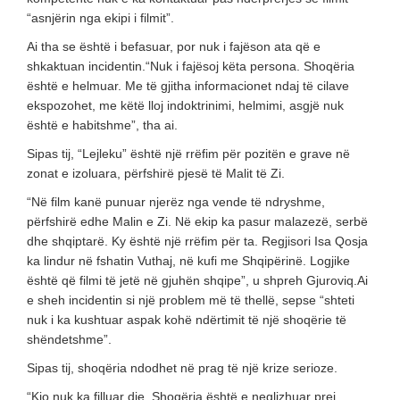
“asnjërin nga ekipi i filmit”.
Ai tha se është i befasuar, por nuk i fajëson ata që e
shkaktuan incidentin.“Nuk i fajësoj këta persona. Shoqëria
është e helmuar. Me të gjitha informacionet ndaj të cilave
ekspozohet, me këtë lloj indoktrinimi, helmimi, asgjë nuk
është e habitshme”, tha ai.
Sipas tij, “Lejleku” është një rrëfim për pozitën e grave në
zonat e izoluara, përfshirë pjesë të Malit të Zi.
“Në film kanë punuar njerëz nga vende të ndryshme,
përfshirë edhe Malin e Zi. Në ekip ka pasur malazezë, serbë
dhe shqiptarë. Ky është një rrëfim për ta. Regjisori Isa Qosja
ka lindur në fshatin Vuthaj, në kufi me Shqipërinë. Logjike
është që filmi të jetë në gjuhën shqipe”, u shpreh Gjuroviq.Ai
e sheh incidentin si një problem më të thellë, sepse “shteti
nuk i ka kushtuar aspak kohë ndërtimit të një shoqërie të
shëndetshme”.
Sipas tij, shoqëria ndodhet në prag të një krize serioze.
“Kjo nuk ka filluar dje. Shoqëria është e neglizhuar prej