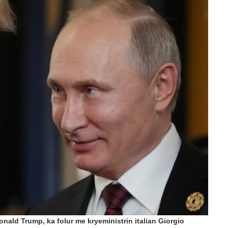
POSTED ON: 20/07/2026
OPINIONE
Vendimet e Samitit të NATO –s në Ankara dhe
POSTED ON: 16/07/2026
OPINIONE
Një shekull diplomaci shqiptare, kujtesë dhe vi
POSTED ON: 03/08/2026
onald Trump, ka folur me kryeministrin italian Giorgio