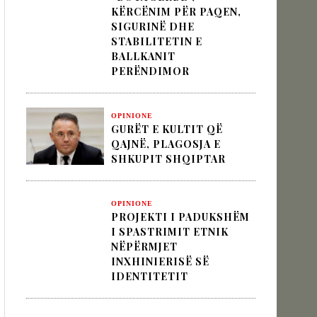
KËRCËNIM PËR PAQEN,
SIGURINË DHE
STABILITETIN E
 pesha diplomatike e Turqisë
BALLKANIT
PERËNDIMOR
zion
OPINIONE
GURËT E KULTIT QË
QAJNË, PLAGOSJA E
SHKUPIT SHQIPTAR
OPINIONE
PROJEKTI I PADUKSHËM
I SPASTRIMIT ETNIK
NËPËRMJET
INXHINIERISË SË
IDENTITETIT