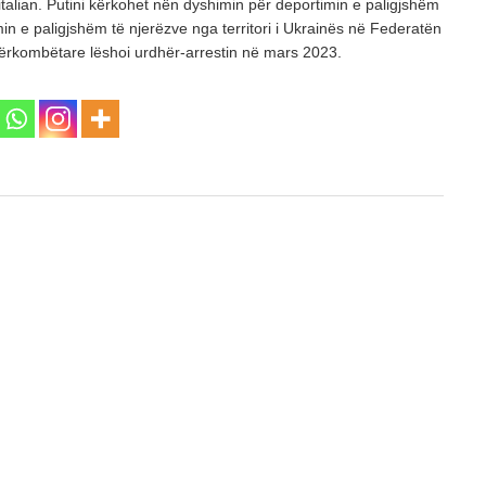
 italian. Putini kërkohet nën dyshimin për deportimin e paligjshëm
min e paligjshëm të njerëzve nga territori i Ukrainës në Federatën
rkombëtare lëshoi urdhër-arrestin në mars 2023.