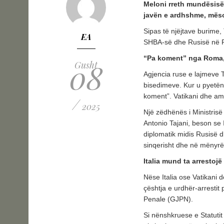
Meloni rreth mundësisë 
javën e ardhshme, mësoi
Sipas të njëjtave burime,
EA
SHBA-së dhe Rusisë në Ro
“Pa koment” nga Roma
08
Gusht
Agjencia ruse e lajmeve T
bisedimeve. Kur u pyetën
koment”. Vatikani dhe am
/
2025
Një zëdhënës i Ministrisë 
Antonio Tajani, beson se I
diplomatik midis Rusisë 
sinqerisht dhe në mënyrë 
Italia mund ta arrestojë
Nëse Italia ose Vatikani d
çështja e urdhër-arrestit
Penale (GJPN).
Si nënshkruese e Statutit 