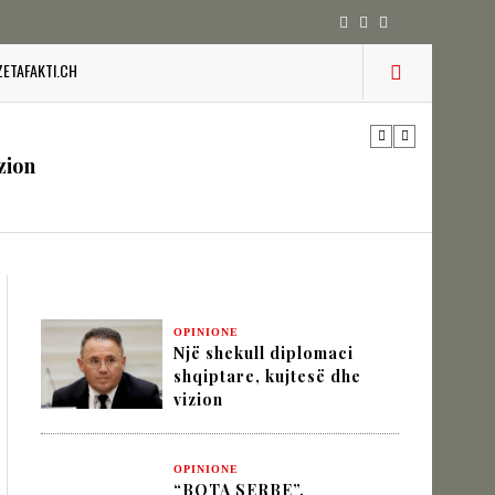
 pesha diplomatike e Turqisë
ZETAFAKTI.CH
zion
URINË DHE STABILITETIN E BALLKANIT
OPINIONE
Një shekull diplomaci
SHKUPIT SHQIPTAR
shqiptare, kujtesë dhe
vizion
IK NËPËRMJET INXHINIERISË SË
OPINIONE
“BOTA SERBE”,