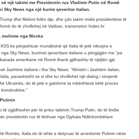
së një takimi me Presidentin rus Vladimir Putin në Romë
 Sky News nga një burim qeveritar italian.
 Trump dhe Meloni folën dje, dhe çdo takim midis presidentëve të
më do të zhvillohej në Vatikan, transmeton Index.hr.
, mohime nga Moska
ASS ka përjashtuar mundësinë që Italia të jetë nikoqire e
 nga Sky News, burimet qeveritare italiane u përgjigjën me “pa
basada amerikane në Romë thanë gjithashtu të njëjtën gjë.
së Jashtme italiane i tha Sky News: “Ministri i Jashtëm italian,
talia, pavarësisht se si dhe ku zhvillohet një dialog i sinqertë
dhe Ukrainës, do të jetë e gatshme ta mbështesë këtë proces
konstruktive.”
 Putinin
o të zgjidheshin për të pritur takimin Trump-Putin, do të lindte
 për presidentin rus të lëshuar nga Gjykata Ndërkombëtare
të Romës, Italia do të ishte e detyruar të arrestonte Putinin nëse