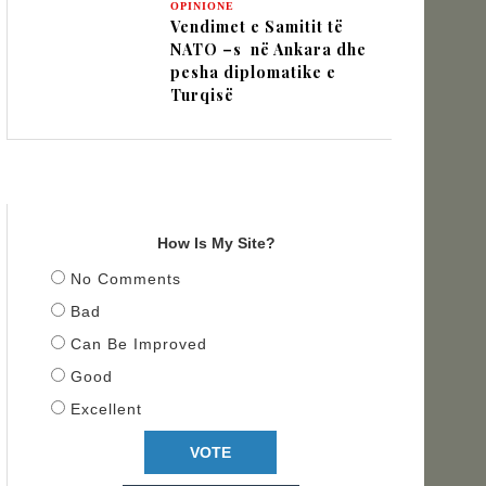
OPINIONE
Vendimet e Samitit të
NATO –s në Ankara dhe
pesha diplomatike e
Turqisë
TITULLI
How Is My Site?
No Comments
Bad
Can Be Improved
Good
Excellent