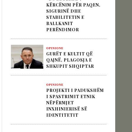
KËRCËNIM PËR PAQEN,
SIGURINË DHE
STABILITETIN E
 pesha diplomatike e Turqisë
BALLKANIT
PERËNDIMOR
zion
OPINIONE
GURËT E KULTIT QË
QAJNË, PLAGOSJA E
SHKUPIT SHQIPTAR
OPINIONE
PROJEKTI I PADUKSHËM
I SPASTRIMIT ETNIK
NËPËRMJET
INXHINIERISË SË
IDENTITETIT