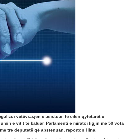
POSTED ON: 20/07/2026
OPINIONE
Vendimet e Samitit të NATO –s në Ankara dhe
POSTED ON: 16/07/2026
OPINIONE
Një shekull diplomaci shqiptare, kujtesë dhe vi
POSTED ON: 03/08/2026
galizoi vetëvrasjen e asistuar, të cilën qytetarët e
in e vitit të kaluar. Parlamenti e miratoi ligjin me 50 vota
 me tre deputetë që abstenuan, raporton Hina.