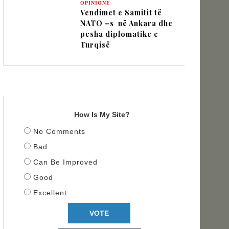
OPINIONE
Vendimet e Samitit të
NATO –s në Ankara dhe
pesha diplomatike e
Turqisë
TITULLI
How Is My Site?
No Comments
Bad
Can Be Improved
Good
Excellent