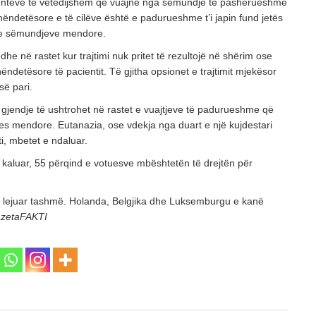
acientëve të vetëdijshëm që vuajnë nga sëmundje të pashërueshme
hëndetësore e të cilëve është e padurueshme t’i japin fund jetës
n e sëmundjeve mendore.
he në rastet kur trajtimi nuk pritet të rezultojë në shërim ose
ëndetësore të pacientit. Të gjitha opsionet e trajtimit mjekësor
së pari.
ë gjendje të ushtrohet në rastet e vuajtjeve të padurueshme që
es mendore. Eutanazia, ose vdekja nga duart e një kujdestari
i, mbetet e ndaluar.
 kaluar, 55 përqind e votuesve mbështetën të drejtën për
ë lejuar tashmë. Holanda, Belgjika dhe Luksemburgu e kanë
azetaFAKTI