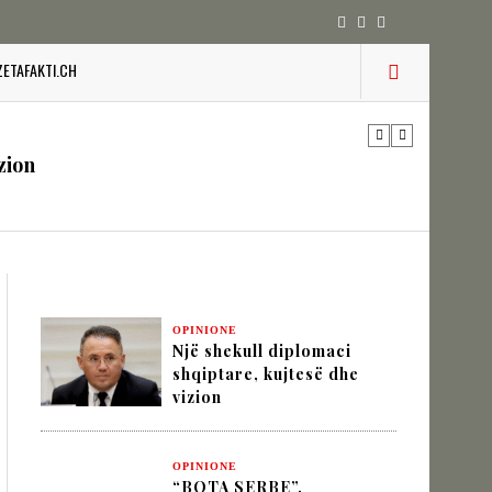
ZETAFAKTI.CH
 pesha diplomatike e Turqisë
zion
URINË DHE STABILITETIN E BALLKANIT
OPINIONE
Një shekull diplomaci
SHKUPIT SHQIPTAR
shqiptare, kujtesë dhe
vizion
IK NËPËRMJET INXHINIERISË SË
OPINIONE
“BOTA SERBE”,