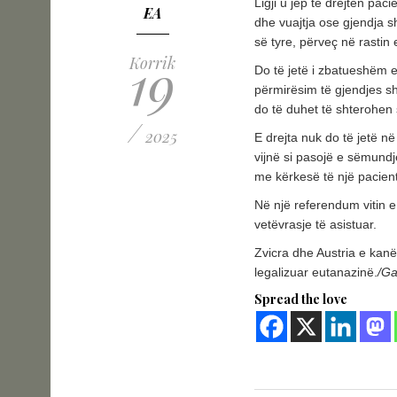
Ligji u jep të drejtën p
EA
dhe vuajtja ose gjendja s
së tyre, përveç në rasti
19
Korrik
Do të jetë i zbatueshëm ed
përmirësim të gjendjes sh
do të duhet të shterohen 
/
2025
E drejta nuk do të jetë n
vijnë si pasojë e sëmundj
me kërkesë të një pacient
Në një referendum vitin e
vetëvrasje të asistuar.
Zvicra dhe Austria e kan
legalizuar eutanazinë.
/G
Spread the love