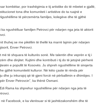
r kombëtar, por trashëgimia e tij artistike do të mbetet e gjallë,
titucionet tona dhe komuniteti i artistëve do ta ruajnë e
. Ngushëllime të përzemërta familjes, kolegëve dhe të gjithë
ka ngushëlluar familjen Petrovci për ndarjen nga jeta të aktorit
ovci.
t thuhej se me pikëllim të thellë ka marrë lajmin për ndarjen
jisorit, Enver Petrovci.
t më të shquara të kulturës sonë. Me talentin dhe veprën e tij i
zëm dhe dinjitet. Kujtimi dhe kontributi i tij do të jetojnë përherë
tesën e popullit të Kosovës. Ju shpreh ngushëllime të sinqerta
he gjithë komunitetit kulturor. Në këto çaste të rënda për
u dhe ju inkurajoj që të gjeni forcë në përballimin e dhimbjes. I
 për Enver Petrovcin”, ka thënë Osmani.
, Edi Rama ka shprehur ngushëllime për ndarjen nga jeta të
trovci.
në Facebook, e ka vlerësuar si të jashtëzakonshëm dhe të