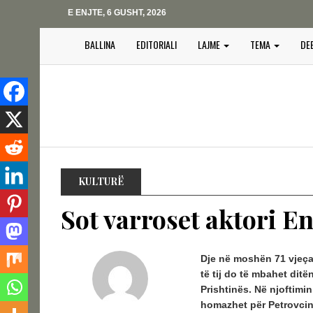
E ENJTE, 6 GUSHT, 2026
BALLINA
EDITORIALI
LAJME
TEMA
DE
KULTURË
Sot varroset aktori En
Dje në moshën 71 vjeçar
të tij do të mbahet ditë
Prishtinës. Në njoftimi
homazhet për Petrovcin