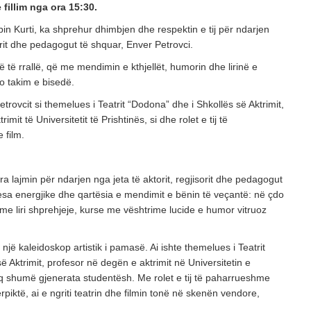
fillim nga ora 15:30.
POSTED ON: 20/07/2026
bin Kurti, ka shprehur dhimbjen dhe respektin e tij për ndarjen
OPINIONE
sorit dhe pedagogut të shquar, Enver Petrovci.
Vendimet e Samitit të NATO –s në Ankara dhe
urë të rrallë, që me mendimin e kthjellët, humorin dhe lirinë e
POSTED ON: 16/07/2026
o takim e bisedë.
OPINIONE
Petrovcit si themelues i Teatrit “Dodona” dhe i Shkollës së Aktrimit,
Një shekull diplomaci shqiptare, kujtesë dhe vi
imit të Universitetit të Prishtinës, si dhe rolet e tij të
POSTED ON: 03/08/2026
 film.
a lajmin për ndarjen nga jeta të aktorit, regjisorit dhe pedagogut
esa energjike dhe qartësia e mendimit e bënin të veçantë: në çdo
e liri shprehjeje, kurse me vështrime lucide e humor vitruoz
t një kaleidoskop artistik i pamasë. Ai ishte themelues i Teatrit
ë Aktrimit, profesor në degën e aktrimit në Universitetin e
aq shumë gjenerata studentësh. Me rolet e tij të paharrueshme
piktë, ai e ngriti teatrin dhe filmin tonë në skenën vendore,