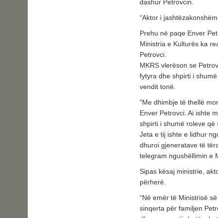
dashur Petrovcin.
“Aktor i jashtëzakonshëm
Prehu në paqe Enver Pet
Ministria e Kulturës ka re
Petrovci.
MKRS vlerëson se Petrovc
fytyra dhe shpirti i shumë
vendit tonë.
“Me dhimbje të thellë morë
Enver Petrovci. Ai ishte 
shpirti i shumë roleve që 
Jeta e tij ishte e lidhur 
dhuroi gjeneratave të tër
telegram ngushëllimin e M
Sipas kësaj ministrie, ak
përherë.
“Në emër të Ministrisë së
sinqerta për familjen Petro