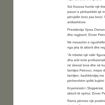
Sot Kosova humbi një thesa
pasuri e përbashkët që ins
përcjellin brez pas brezi
artdashësve.
Presidentja Vjosa Osmani 
dhe regjisorit, Enver Petr
Në mesazhin e ngushëllimi
nga jeta të aktorit dhe reg
“Ai mbetet një ndër figura
dha artit tonë profesionali
në skenat tona dhe në kuj
familjes Petrovci, miqve d
familjen, bashkëndjej me j
përhershëm qoftë kujtimi
Kryeministri i Shqipërisë
aktorit të njohur, Enver Pe
Rama përmes një postimi 