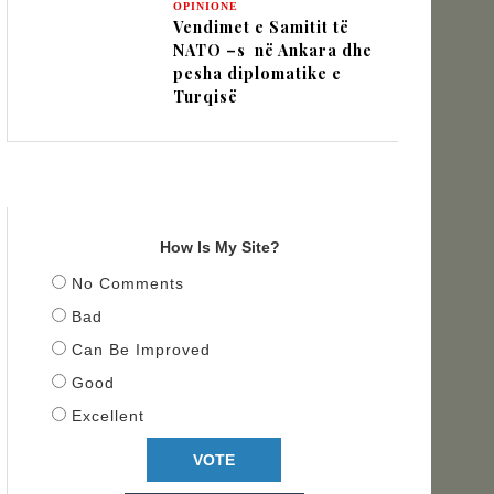
OPINIONE
Vendimet e Samitit të
NATO –s në Ankara dhe
pesha diplomatike e
Turqisë
TITULLI
How Is My Site?
No Comments
Bad
Can Be Improved
Good
Excellent