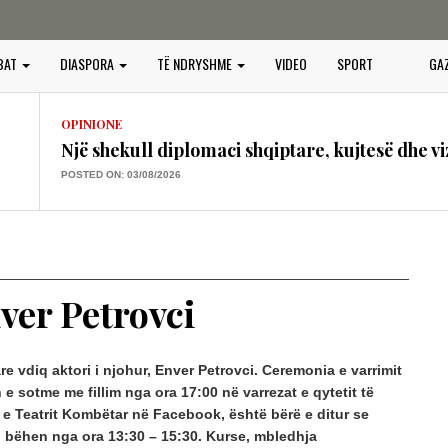
OPINIONE
BAT
DIASPORA
TË NDRYSHME
VIDEO
SPORT
GA
Vendimet e Samitit të NATO –s në Ankara dhe
POSTED ON: 16/07/2026
OPINIONE
Një shekull diplomaci shqiptare, kujtesë dhe vi
POSTED ON: 03/08/2026
OPINIONE
“BOTA SERBE”, KËRCËNIM PËR PAQEN, SIG
PERËNDIMOR
POSTED ON: 25/07/2026
ver Petrovci
OPINIONE
GURËT E KULTIT QË QAJNË, PLAGOSJA E 
POSTED ON: 25/07/2026
e vdiq aktori i njohur, Enver Petrovci. Ceremonia e varrimit
n e sotme me fillim nga ora 17:00 në varrezat e qytetit të
OPINIONE
n e Teatrit Kombëtar në Facebook, është bërë e ditur se
PROJEKTI I PADUKSHËM I SPASTRIMIT ETN
 bëhen nga ora 13:30 – 15:30. Kurse, mbledhja
IDENTITETIT