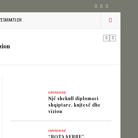
ZETAFAKTI.CH
 pesha diplomatike e Turqisë
zion
URINË DHE STABILITETIN E BALLKANIT
OPINIONE
Një shekull diplomaci
SHKUPIT SHQIPTAR
shqiptare, kujtesë dhe
vizion
IK NËPËRMJET INXHINIERISË SË
OPINIONE
“BOTA SERBE”,