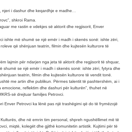
, njeri i dashur dhe keqardhje e madhe…
rovc”, shkroi Rama.
aguar me rastin e vdekjes së aktorit dhe regjisorit, Enver
i ishte më shumë se një emër i madh i skenës sonë: ishte zëri,
 roleve që shënjuan teatrin, filmin dhe kujtesën kulturore të
m lajmin për ndarjen nga jeta të aktorit dhe regjisorit të shquar,
më shumë se një emër i madh i skenës sonë: ishte zëri, fytyra dhe
shënjuan teatrin, filmin dhe kujtesën kulturore të vendit tonë.
ngushtë me artin dhe publikun. Përmes talentit të pashtershëm, ai i
a emocione, reflektim dhe dashuri për kulturën”, thuhet në
KRS-së drejtuar familjes Petrovci.
tori Enver Petrovci ka lënë pas një trashëgimi që do të frymëzojë
 Kulturës, dhe në emrin tim personal, shpreh ngushëllimet më të
vci, miqtë, kolegët dhe gjithë komunitetin artistik. Kujtimi për të