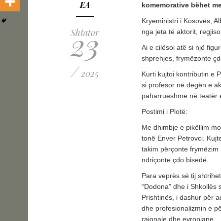
EA
komemorative bëhet me 
Kryeministri i Kosovës, Al
23
Shtator
nga jeta të aktorit, regji
Ai e cilësoi atë si një fig
shprehjes, frymëzonte çd
/
2025
Kurti kujtoi kontributin e 
si profesor në degën e aktr
paharrueshme në teatër e
Postimi i Plotë:
Me dhimbje e pikëllim mor
tonë Enver Petrovci. Kujt
takim përçonte frymëzim m
ndriçonte çdo bisedë.
Para veprës së tij shtrihe
“Dodona” dhe i Shkollës s
Prishtinës, i dashur për 
dhe profesionalizmin e për
rajonale dhe evropiane.