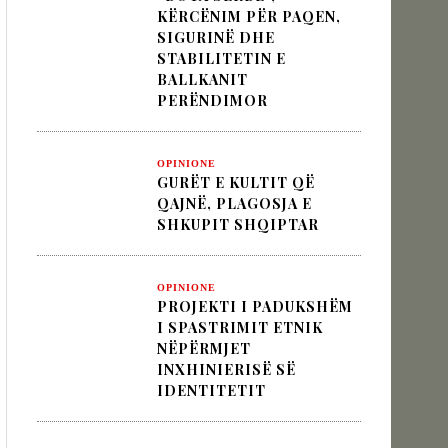
KËRCËNIM PËR PAQEN,
SIGURINË DHE
STABILITETIN E
 pesha diplomatike e Turqisë
BALLKANIT
PERËNDIMOR
zion
OPINIONE
GURËT E KULTIT QË
QAJNË, PLAGOSJA E
SHKUPIT SHQIPTAR
OPINIONE
PROJEKTI I PADUKSHËM
I SPASTRIMIT ETNIK
NËPËRMJET
INXHINIERISË SË
IDENTITETIT