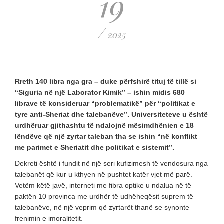
19
/
2025
Rreth 140 libra nga gra – duke përfshirë tituj të tillë si
“Siguria në një Laborator Kimik” – ishin midis 680
librave të konsideruar “problematikë” për “politikat e
tyre anti-Sheriat dhe talebanëve”. Universiteteve u është
urdhëruar gjithashtu të ndalojnë mësimdhënien e 18
lëndëve që një zyrtar taleban tha se ishin “në konflikt
me parimet e Sheriatit dhe politikat e sistemit”.
Dekreti është i fundit në një seri kufizimesh të vendosura nga
talebanët që kur u kthyen në pushtet katër vjet më parë.
Vetëm këtë javë, interneti me fibra optike u ndalua në të
paktën 10 provinca me urdhër të udhëheqësit suprem të
talebanëve, në një veprim që zyrtarët thanë se synonte
frenimin e imoralitetit.