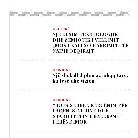
KULTURË
NJË LEXIM TEKSTOLOGJIK
DHE SEMIOTIK I VËLLIMIT
„MOS I KALLXO HARRIMIT“ TË
NAIME BEQIRAJT
OPINIONE
Një shekull diplomaci shqiptare,
kujtesë dhe vizion
OPINIONE
“BOTA SERBE”, KËRCËNIM PËR
PAQEN, SIGURINË DHE
STABILITETIN E BALLKANIT
PERËNDIMOR