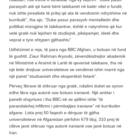
parasysh atë që kanë bërë talebanët në katër vitet e fundit,
nuk ishte jorealiste të pritej që ata të vendosnin ndryshime në
kurrikulë”, tha ajo. “Duke pasur parasysh mentalitetin dhe
politikat mizogjine të talebanëve, është e natyrshme që kur
vetë gratë nuk lejohen të studiojnë, pikëpamjet, idetë dhe
veprat e tyre shtypen gjithashtu”.
Udhëzimet e reja, të para nga BBC Afghan, u botuan në fund
të gushtit. Ziaur Rahman Aryoubi, zëvendësdrejtor akademik
në Ministrinë e Arsimit të Lartë të qeverisë talebane, tha në
një letër drejtuar universiteteve se vendimet ishin marrë nga
një panel “studiuesish dhe ekspertësh fetarë”.
Përveç librave të shkruar nga gratë, ndalimi duket se synon
edhe libra nga autorë ose botues iranianë. Një anëtar i
panelit shqyrtues i tha BBC-së se qëllimi ishte “të
parandalohej infiltrimi i përmbajtjes iraniane” në kurrikulën
afgane. Lista prej 50 faqesh e dërguar të gjitha
universiteteve në Afganistan përfshin 679 tituj, 310 prej të
cilëve janë shkruar nga autorë iranianë ose janë botuar në
Iran.