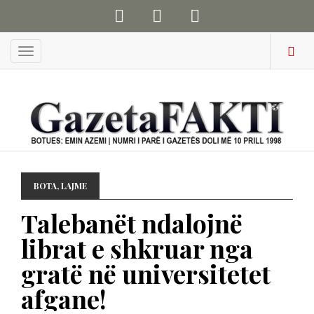
Menu
BOTA
,
LAJME
Talebanët ndalojnë
librat e shkruar nga
gratë në universitetet
afgane!