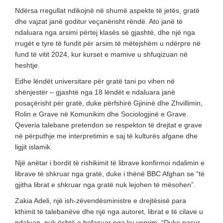
Ndërsa rregullat ndikojnë në shumë aspekte të jetës, gratë
dhe vajzat janë goditur veçanërisht rëndë. Ato janë të
ndaluara nga arsimi përtej klasës së gjashtë, dhe një nga
rrugët e tyre të fundit për arsim të mëtejshëm u ndërpre në
fund të vitit 2024, kur kurset e mamive u shfuqizuan në
heshtje.
Edhe lëndët universitare për gratë tani po vihen në
shënjestër – gjashtë nga 18 lëndët e ndaluara janë
posaçërisht për gratë, duke përfshirë Gjininë dhe Zhvillimin,
Rolin e Grave në Komunikim dhe Sociologjinë e Grave.
Qeveria talebane pretendon se respekton të drejtat e grave
në përputhje me interpretimin e saj të kulturës afgane dhe
ligjit islamik.
Një anëtar i bordit të rishikimit të librave konfirmoi ndalimin e
librave të shkruar nga gratë, duke i thënë BBC Afghan se “të
gjitha librat e shkruar nga gratë nuk lejohen të mësohen”.
Zakia Adeli, një ish-zëvendësministre e drejtësisë para
kthimit të talebanëve dhe një nga autoret, librat e të cilave u
ndaluan, nuk është e befasuar nga ky veprim. “Duke pasur