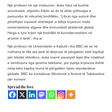
Një profesor në një institucion, duke folur në kushte
anonimiteti, shprehu frikën se do të ishte pothuajse e
pamundur të mbushej boshllëku. “Librat nga autorë dhe
përkthyes iranianë shërbejnë si lidhja kryesore midis
universiteteve afgane dhe komunitetit akademik global.
Heqja e tyre krijon një boshllëk të konsiderueshëm në
arsimin e lartë”, tha ai.
Një profesor në Universitetin e Kabulit i tha BBC-së se në
rrethana të tilla ata janë të detyruar të përgatisin vetë kapitujt
për tekstet shkollore, duke marrë parasysh lejet dhe ndalimet
e vendosura nga qeveria talebane, por pyetja kryesore është
nëse këto kapituj mund të përgatiten sipas standardeve
globale. BBC ka kontaktuar Ministrinë e Arsimit të Talebanëve
për koment.
Spread the love