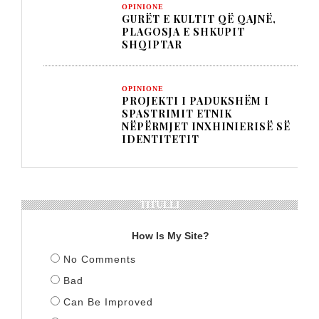
OPINIONE
GURËT E KULTIT QË QAJNË,
PLAGOSJA E SHKUPIT
SHQIPTAR
OPINIONE
PROJEKTI I PADUKSHËM I
SPASTRIMIT ETNIK
NËPËRMJET INXHINIERISË SË
IDENTITETIT
TITULLI
How Is My Site?
No Comments
Bad
Can Be Improved