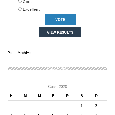
Good
Excellent
VIEW RESULTS
Polls Archive
KALENDARI
Gusht 2026
H
M
M
E
P
S
D
1
2