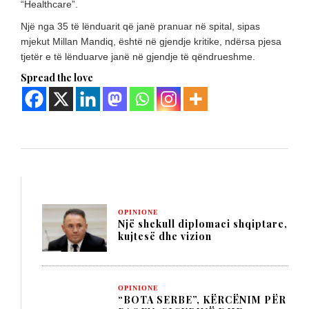
“Healthcare”.
Një nga 35 të lënduarit që janë pranuar në spital, sipas
mjekut Millan Mandiq, është në gjendje kritike, ndërsa pjesa
tjetër e të lënduarve janë në gjendje të qëndrueshme.
Spread the love
OPINIONE
Një shekull diplomaci shqiptare,
kujtesë dhe vizion
OPINIONE
“BOTA SERBE”, KËRCËNIM PËR