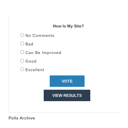
TITULLI
How Is My Site?
No Comments
Bad
Can Be Improved
Good
Excellent
VIEW RESULTS
Polls Archive