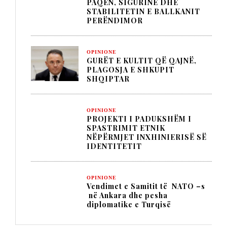
PAQEN, SIGURINË DHE
STABILITETIN E BALLKANIT
PERËNDIMOR
OPINIONE
GURËT E KULTIT QË QAJNË,
PLAGOSJA E SHKUPIT
SHQIPTAR
OPINIONE
PROJEKTI I PADUKSHËM I
SPASTRIMIT ETNIK
NËPËRMJET INXHINIERISË SË
IDENTITETIT
OPINIONE
Vendimet e Samitit të NATO –s
në Ankara dhe pesha
diplomatike e Turqisë