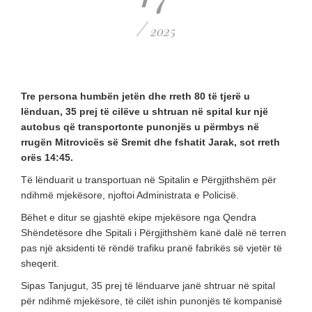
/
2025
Tre persona humbën jetën dhe rreth 80 të tjerë u
lënduan, 35 prej të cilëve u shtruan në spital kur një
autobus që transportonte punonjës u përmbys në
rrugën Mitrovicës së Sremit dhe fshatit Jarak, sot rreth
orës 14:45.
Të lënduarit u transportuan në Spitalin e Përgjithshëm për
ndihmë mjekësore, njoftoi Administrata e Policisë.
Bëhet e ditur se gjashtë ekipe mjekësore nga Qendra
Shëndetësore dhe Spitali i Përgjithshëm kanë dalë në terren
pas një aksidenti të rëndë trafiku pranë fabrikës së vjetër të
sheqerit.
Sipas Tanjugut, 35 prej të lënduarve janë shtruar në spital
për ndihmë mjekësore, të cilët ishin punonjës të kompanisë