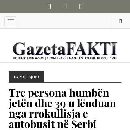
Menu
LAJME
,
RAJONI
Tre persona humbën
jetën dhe 39 u lënduan
nga rrokullisja e
autobusit në Serbi