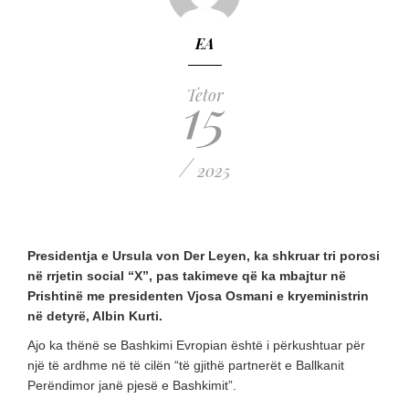
EA
15
Tetor
/
2025
Presidentja e Ursula von Der Leyen, ka shkruar tri porosi
në rrjetin social “X”, pas takimeve që ka mbajtur në
Prishtinë me presidenten Vjosa Osmani e kryeministrin
në detyrë, Albin Kurti.
Ajo ka thënë se Bashkimi Evropian është i përkushtuar për
një të ardhme në të cilën “të gjithë partnerët e Ballkanit
Perëndimor janë pjesë e Bashkimit”.