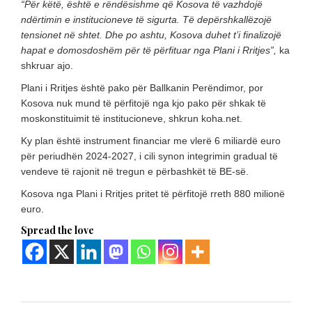
“Për këtë, është e rëndësishme që Kosova të vazhdojë
ndërtimin e institucioneve të sigurta. Të depërshkallëzojë
tensionet në shtet. Dhe po ashtu, Kosova duhet t’i finalizojë
hapat e domosdoshëm për të përfituar nga Plani i Rritjes”,
ka
shkruar ajo.
Plani i Rritjes është pako për Ballkanin Perëndimor, por
Kosova nuk mund të përfitojë nga kjo pako për shkak të
moskonstituimit të institucioneve, shkrun koha.net.
Ky plan është instrument financiar me vlerë 6 miliardë euro
për periudhën 2024-2027, i cili synon integrimin gradual të
vendeve të rajonit në tregun e përbashkët të BE-së.
Kosova nga Plani i Rritjes pritet të përfitojë rreth 880 milionë
euro.
Spread the love