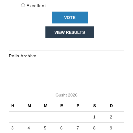
Excellent
VIEW RESULTS
Polls Archive
KALENDARI
Gusht 2026
H
M
M
E
P
S
D
1
2
3
4
5
6
7
8
9