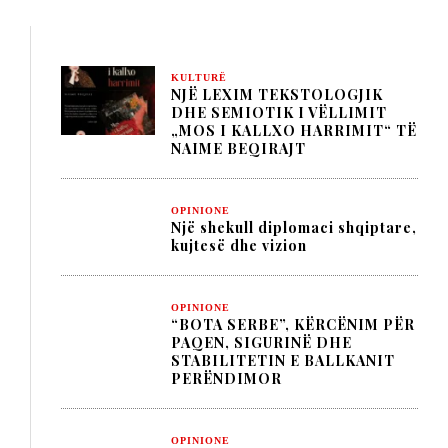
KULTURË
NJË LEXIM TEKSTOLOGJIK
DHE SEMIOTIK I VËLLIMIT
„MOS I KALLXO HARRIMIT“ TË
NAIME BEQIRAJT
OPINIONE
Një shekull diplomaci shqiptare,
kujtesë dhe vizion
OPINIONE
“BOTA SERBE”, KËRCËNIM PËR
PAQEN, SIGURINË DHE
STABILITETIN E BALLKANIT
PERËNDIMOR
OPINIONE