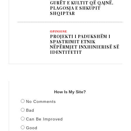
GURËT E KULTIT QË QAJNË,
PLAGOSJA E SHKUPIT
SHQIPTAR
OPINIONE
PROJEKTI I PADUKSHËM I
SPASTRIMIT ETNIK
NËPËRMJET INXHINIERISË SË
IDENTITETIT
TITULLI
How Is My Site?
No Comments
Bad
Can Be Improved
Good