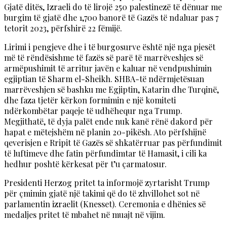
Gjatë ditës, Izraeli do të lirojë 250 palestinezë të dënuar me
burgim të gjatë dhe 1,700 banorë të Gazës të ndaluar pas 7
tetorit 2023, përfshirë 22 fëmijë.
Lirimi i pengjeve dhe i të burgosurve është një nga pjesët
më të rëndësishme të fazës së parë të marrëveshjes së
armëpushimit të arritur javën e kaluar në vendpushimin
egjiptian të Sharm el-Sheikh. SHBA-të ndërmjetësuan
marrëveshjen së bashku me Egjiptin, Katarin dhe Turqinë,
dhe faza tjetër kërkon formimin e një komiteti
ndërkombëtar paqeje të udhëhequr nga Trump.
Megjithatë, të dyja palët ende nuk kanë rënë dakord për
hapat e mëtejshëm në planin 20-pikësh. Ato përfshijnë
qeverisjen e Rripit të Gazës së shkatërruar pas përfundimit
të luftimeve dhe fatin përfundimtar të Hamasit, i cili ka
hedhur poshtë kërkesat për t’u çarmatosur.
Presidenti Herzog pritet ta informojë zyrtarisht Trump
për çmimin gjatë një takimi që do të zhvillohet sot në
parlamentin izraelit (Knesset). Ceremonia e dhënies së
medaljes pritet të mbahet në muajt në vijim.