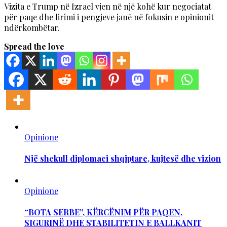
Vizita e Trump në Izrael vjen në një kohë kur negociatat
për paqe dhe lirimi i pengjeve janë në fokusin e opinionit
ndërkombëtar.
Spread the love
Opinione
Një shekull diplomaci shqiptare, kujtesë dhe vizion
Opinione
“BOTA SERBE”, KËRCËNIM PËR PAQEN,
SIGURINË DHE STABILITETIN E BALLKANIT