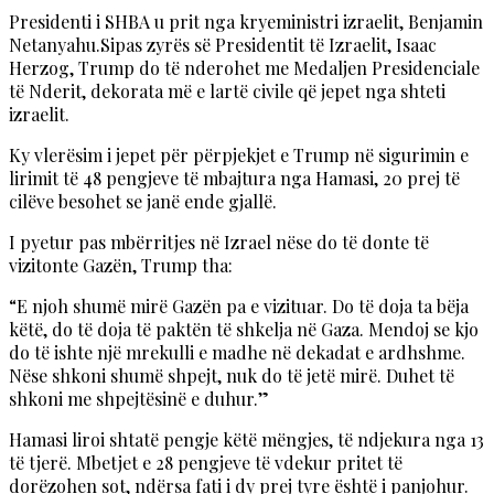
Presidenti i SHBA u prit nga kryeministri izraelit, Benjamin
Netanyahu.Sipas zyrës së Presidentit të Izraelit, Isaac
Herzog, Trump do të nderohet me Medaljen Presidenciale
të Nderit, dekorata më e lartë civile që jepet nga shteti
izraelit.
Ky vlerësim i jepet për përpjekjet e Trump në sigurimin e
lirimit të 48 pengjeve të mbajtura nga Hamasi, 20 prej të
cilëve besohet se janë ende gjallë.
I pyetur pas mbërritjes në Izrael nëse do të donte të
vizitonte Gazën, Trump tha:
“E njoh shumë mirë Gazën pa e vizituar. Do të doja ta bëja
këtë, do të doja të paktën të shkelja në Gaza. Mendoj se kjo
do të ishte një mrekulli e madhe në dekadat e ardhshme.
Nëse shkoni shumë shpejt, nuk do të jetë mirë. Duhet të
shkoni me shpejtësinë e duhur.”
Hamasi liroi shtatë pengje këtë mëngjes, të ndjekura nga 13
të tjerë. Mbetjet e 28 pengjeve të vdekur pritet të
dorëzohen sot, ndërsa fati i dy prej tyre është i panjohur.