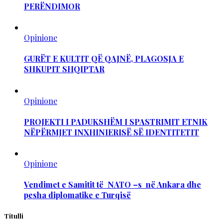
PERËNDIMOR
Opinione
GURËT E KULTIT QË QAJNË, PLAGOSJA E
SHKUPIT SHQIPTAR
Opinione
PROJEKTI I PADUKSHËM I SPASTRIMIT ETNIK
NËPËRMJET INXHINIERISË SË IDENTITETIT
Opinione
Vendimet e Samitit të NATO –s në Ankara dhe
pesha diplomatike e Turqisë
Titulli