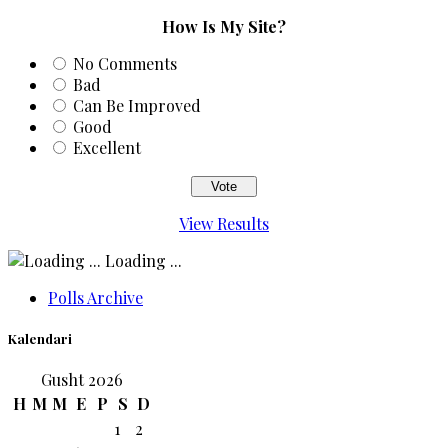
How Is My Site?
No Comments
Bad
Can Be Improved
Good
Excellent
View Results
Loading ...
Polls Archive
Kalendari
Gusht 2026
H
M
M
E
P
S
D
1
2