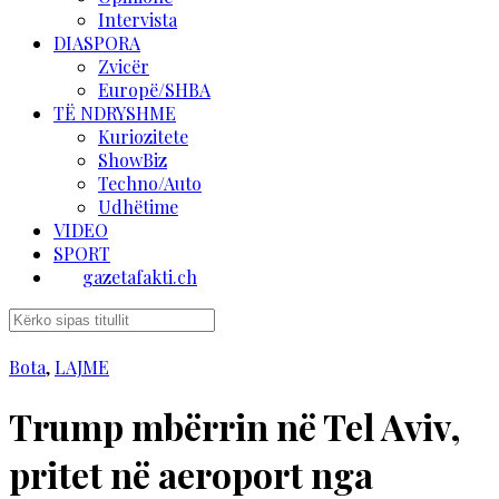
Intervista
DIASPORA
Zvicër
Europë/SHBA
TË NDRYSHME
Kuriozitete
ShowBiz
Techno/Auto
Udhëtime
VIDEO
SPORT
gazetafakti.ch
Bota
,
LAJME
Trump mbërrin në Tel Aviv,
pritet në aeroport nga