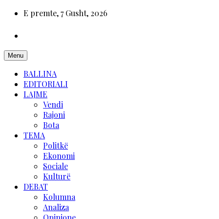
E premte, 7 Gusht, 2026
Menu
BALLINA
EDITORIALI
LAJME
Vendi
Rajoni
Bota
TEMA
Politkë
Ekonomi
Sociale
Kulturë
DEBAT
Kolumna
Analiza
Opinione