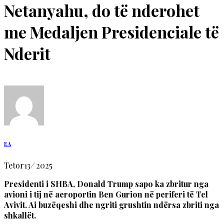
Netanyahu, do të nderohet
me Medaljen Presidenciale të
Nderit
EA
Tetor
13
/
2025
Presidenti i SHBA, Donald Trump sapo ka zbritur nga
avioni i tij në aeroportin Ben Gurion në periferi të Tel
Avivit. Ai buzëqeshi dhe ngriti grushtin ndërsa zbriti nga
shkallët.