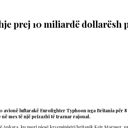
e prej 10 miliardë dollarësh p
0 avionë luftarakë Eurofighter Typhoon nga Britania për 8
 në mes të një peizazhi të trazuar rajonal.
ë Ankara, ku mori pjesë kryeministri britanik Keir Starmer, 