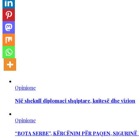
Opinione
Një shekull diplomaci shqiptare, kujtesë dhe vizion
Opinione
“BOTA SERBE”, KËRCËNIM PËR PAQEN, SIGURIN