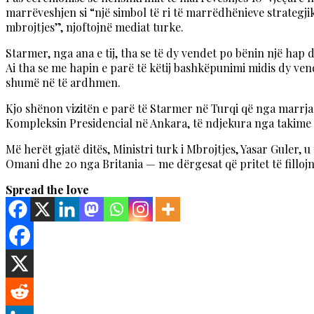
marrëveshjen si “një simbol të ri të marrëdhënieve strategji
mbrojtjes”, njoftojnë mediat turke.
Starmer, nga ana e tij, tha se të dy vendet po bënin një hap dr
Ai tha se me hapin e parë të këtij bashkëpunimi midis dy ve
shumë në të ardhmen.
Kjo shënon vizitën e parë të Starmer në Turqi që nga marrja 
Kompleksin Presidencial në Ankara, të ndjekura nga takime
Më herët gjatë ditës, Ministri turk i Mbrojtjes, Yasar Guler,
Omani dhe 20 nga Britania — me dërgesat që pritet të fillojnë
Spread the love