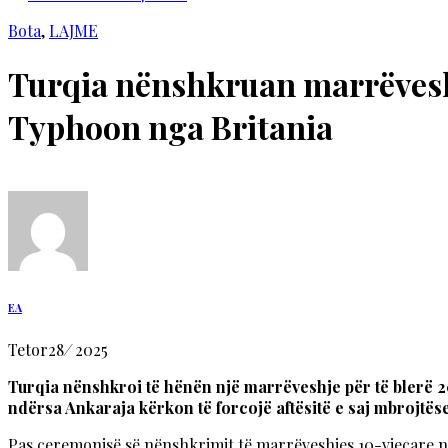
Bota
,
LAJME
Turqia nënshkruan marrëveshj
Typhoon nga Britania
EA
Tetor
28
/
2025
Turqia nënshkroi të hënën një marrëveshje për të blerë 2
ndërsa Ankaraja kërkon të forcojë aftësitë e saj mbrojtëse
Pas ceremonisë së nënshkrimit të marrëveshjes 10-vjeçare n