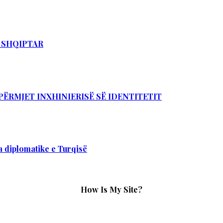
T SHQIPTAR
PËRMJET INXHINIERISË SË IDENTITETIT
 diplomatike e Turqisë
How Is My Site?