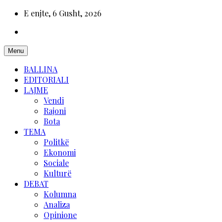
E enjte, 6 Gusht, 2026
Menu
BALLINA
EDITORIALI
LAJME
Vendi
Rajoni
Bota
TEMA
Politkë
Ekonomi
Sociale
Kulturë
DEBAT
Kolumna
Analiza
Opinione