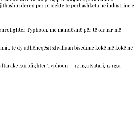
gjithashtu derën për projekte të përbashkëta në industrinë e
kë Eurofighter Typhoon, me mundësinë për të ofruar më
timit, të dy udhëheqësit zhvilluan bisedime kokë më kokë në
në luftarakë Eurofighter Typhoon — 12 nga Katari, 12 nga