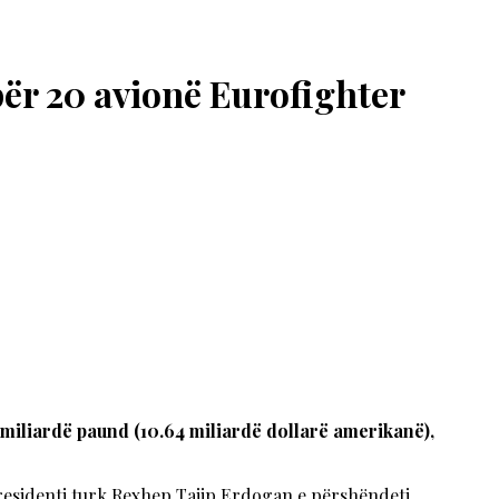
ër 20 avionë Eurofighter
 miliardë paund (10.64 miliardë dollarë amerikanë),
presidenti turk Rexhep Tajip Erdogan e përshëndeti