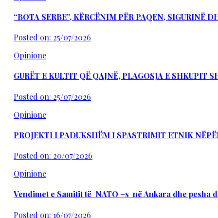
“BOTA SERBE”, KËRCËNIM PËR PAQEN, SIGURINË 
Posted on: 25/07/2026
Opinione
GURËT E KULTIT QË QAJNË, PLAGOSJA E SHKUPIT 
Posted on: 25/07/2026
Opinione
PROJEKTI I PADUKSHËM I SPASTRIMIT ETNIK NËPË
Posted on: 20/07/2026
Opinione
Vendimet e Samitit të NATO –s në Ankara dhe pesha d
Posted on: 16/07/2026