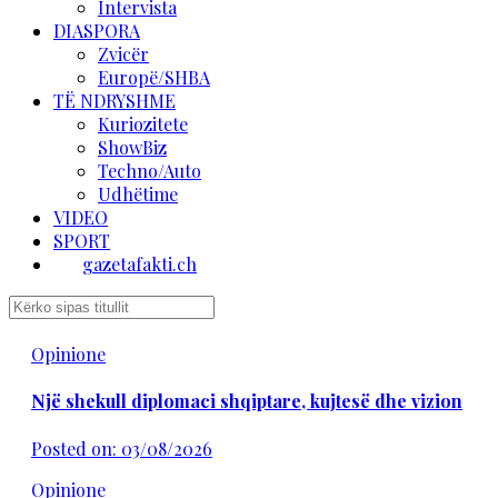
Intervista
DIASPORA
Zvicër
Europë/SHBA
TË NDRYSHME
Kuriozitete
ShowBiz
Techno/Auto
Udhëtime
VIDEO
SPORT
gazetafakti.ch
Opinione
Një shekull diplomaci shqiptare, kujtesë dhe vizion
Posted on: 03/08/2026
Opinione