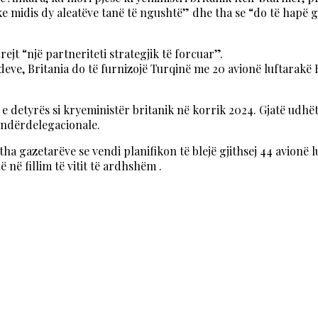
ke midis dy aleatëve tanë të ngushtë” dhe tha se “do të hapë 
ejt “një partneriteti strategjik të forcuar”.
ndeve, Britania do të furnizojë Turqinë me 20 avionë luftara
e detyrës si kryeministër britanik në korrik 2024. Gjatë udhë
 ndërdelegacionale.
 u tha gazetarëve se vendi planifikon të blejë gjithsej 44 avio
 në fillim të vitit të ardhshëm .