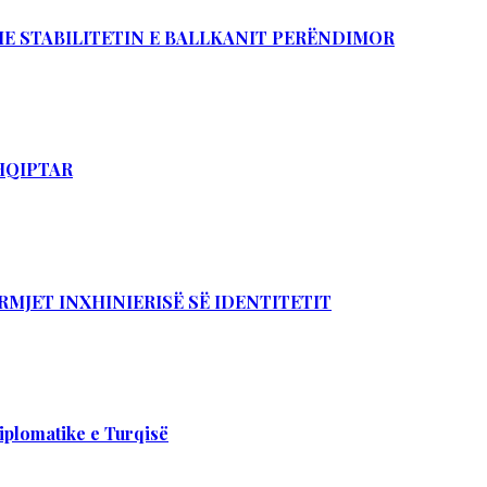
DHE STABILITETIN E BALLKANIT PERËNDIMOR
SHQIPTAR
RMJET INXHINIERISË SË IDENTITETIT
iplomatike e Turqisë