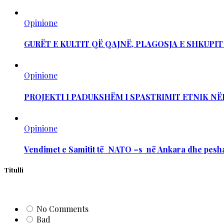
Opinione
GURËT E KULTIT QË QAJNË, PLAGOSJA E SHKUPI
Opinione
PROJEKTI I PADUKSHËM I SPASTRIMIT ETNIK NË
Opinione
Vendimet e Samitit të NATO –s në Ankara dhe pesha
Titulli
No Comments
Bad