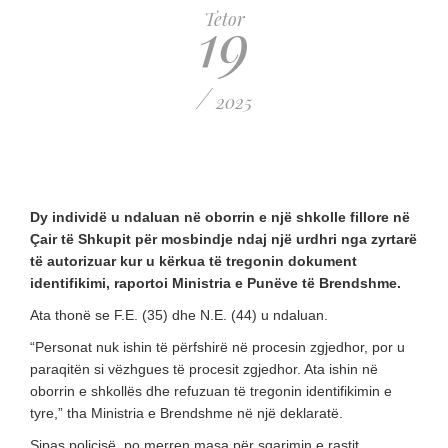
19
Tetor
/
2025
Dy individë u ndaluan në oborrin e një shkolle fillore në
Çair të Shkupit për mosbindje ndaj një urdhri nga zyrtarë
të autorizuar kur u kërkua të tregonin dokument
identifikimi, raportoi Ministria e Punëve të Brendshme.
Ata thonë se F.E. (35) dhe N.E. (44) u ndaluan.
“Personat nuk ishin të përfshirë në procesin zgjedhor, por u
paraqitën si vëzhgues të procesit zgjedhor. Ata ishin në
oborrin e shkollës dhe refuzuan të tregonin identifikimin e
tyre,” tha Ministria e Brendshme në një deklaratë.
Sipas policisë, po merren masa për sqarimin e rastit.