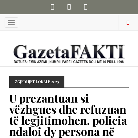
Menu
ZGJEDHJET LOKALE 2025
U prezantuan si
vëzhgues dhe refuzuan
të legjitimohen, policia
ndaloi dy persona në