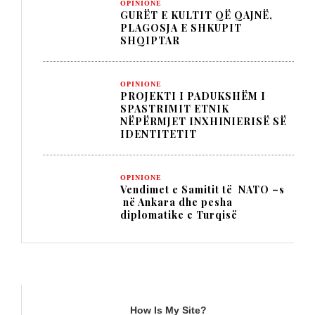
OPINIONE
GURËT E KULTIT QË QAJNË,
PLAGOSJA E SHKUPIT
SHQIPTAR
OPINIONE
PROJEKTI I PADUKSHËM I
SPASTRIMIT ETNIK
NËPËRMJET INXHINIERISË SË
IDENTITETIT
OPINIONE
Vendimet e Samitit të NATO –s
në Ankara dhe pesha
diplomatike e Turqisë
TITULLI
How Is My Site?