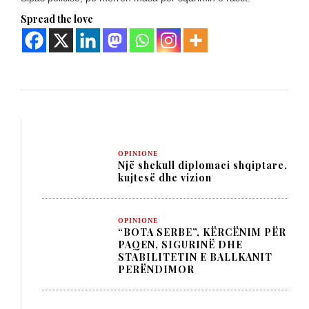
Spread the love
OPINIONE
Një shekull diplomaci shqiptare,
kujtesë dhe vizion
OPINIONE
“BOTA SERBE”, KËRCËNIM PËR
PAQEN, SIGURINË DHE
STABILITETIN E BALLKANIT
PERËNDIMOR