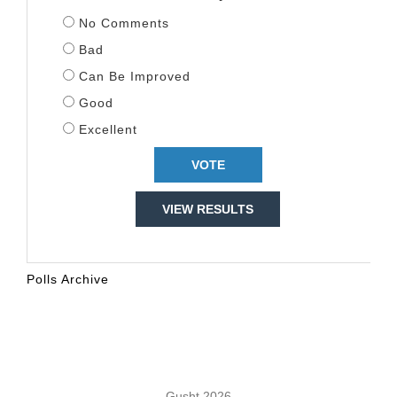
No Comments
Bad
Can Be Improved
Good
Excellent
VIEW RESULTS
Polls Archive
KALENDARI
Gusht 2026