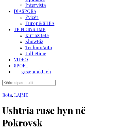
Intervista
DIASPORA
Zvicër
Europë/SHBA
TË NDRYSHME
Kuriozitete
ShowBiz
Techno/Auto
Udhëtime
VIDEO
SPORT
gazetafakti.ch
Bota
,
LAJME
Ushtria ruse hyn në
Pokrovsk