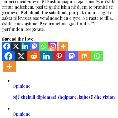
numri i incidenteve të të ashtuquajturit zjarr miqësor është
rritur ndjeshëm, pasi të gjithë ishin në dijeni të pranisë së
grupeve të zbulimit dhe sabotimit, por pak dinin rrugët e
sakta të lëvizjes ose vendndodhjen e tyre. Në raste të tilla,
është e nevojshme të veprohet me gjakftohtësi”,
përfundon DeepState.
Spread the love
Opinione
Një shekull diplomaci shqiptare, kujtesë dhe vizion
Opinione