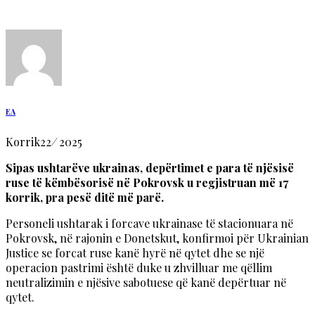
EA
Korrik
22
/
2025
Sipas ushtarëve ukrainas, depërtimet e para të njësisë
ruse të këmbësorisë në Pokrovsk u regjistruan më 17
korrik, pra pesë ditë më parë.
Personeli ushtarak i forcave ukrainase të stacionuara në
Pokrovsk, në rajonin e Donetskut, konfirmoi për Ukrainian
Justice se forcat ruse kanë hyrë në qytet dhe se një
operacion pastrimi është duke u zhvilluar me qëllim
neutralizimin e njësive sabotuese që kanë depërtuar në
qytet.