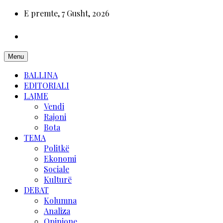
E premte, 7 Gusht, 2026
Menu
BALLINA
EDITORIALI
LAJME
Vendi
Rajoni
Bota
TEMA
Politkë
Ekonomi
Sociale
Kulturë
DEBAT
Kolumna
Analiza
Opinione