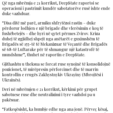
Që nga mbrëmja e 21 korrikut, DeepState raportoi se
operacioni i pastrimit kundër sabotatorëve rusë ishte ende
duke vazhduar.
“Disa ditë më parë, armiku shfrytëzoi rastin – duke
përdorur lodhjen e një brigade dhe vlerësimin e keq të
fushëbetejës – dhe hyri në qytet përmes Zvirov. Kriza
duhej të zgjidhej shpejt nga anëtarët e guximshëm të
Brigadës së 155-të të Mekanizuar të Veçantë dhe Brigadës
së 68-të Luftarake për të shmangur një katastrofë të
mundshme”, thuhet në raportin e DeepState.
Gjithashtu u theksua se forcat ruse synojnë të konsolidojnë
pozicionet, të mirëpresin përforcimet dhe të marrin
kontrollin e rrugës Zakhystnykiv Ukrayiny (Mbrojtësi i
Ukrainës).
Deri në mbrëmjen e 21 korrikut, kërkimi për grupet
sabotuese ruse dhe neutralizimi i tyre vazhdoi pa u
pakësuar.
“Fatkeqësisht, ka humbje edhe nga ana jonë. Përveç kësaj,