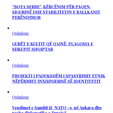
“BOTA SERBE”, KËRCËNIM PËR PAQEN,
SIGURINË DHE STABILITETIN E BALLKANIT
PERËNDIMOR
Opinione
GURËT E KULTIT QË QAJNË, PLAGOSJA E
SHKUPIT SHQIPTAR
Opinione
PROJEKTI I PADUKSHËM I SPASTRIMIT ETNIK
NËPËRMJET INXHINIERISË SË IDENTITETIT
Opinione
Vendimet e Samitit të NATO –s në Ankara dhe
pesha diplomatike e Turqisë