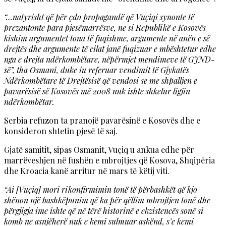
“…natyrisht që për çdo propagandë që Vuçiqi synonte të
prezantonte para pjesëmarrësve, ne si Republikë e Kosovës
kishim argumentet tona të fuqishme, argumente në anën e së
drejtës dhe argumente të cilat janë fuqizuar e mbështetur edhe
nga e drejta ndërkombëtare, nëpërmjet mendimeve të GJND-
së”, tha Osmani, duke iu referuar vendimit të Gjykatës
Ndërkombëtare të Drejtësisë që vendosi se me shpalljen e
pavarësisë së Kosovës më 2008 nuk ishte shkelur ligjin
ndërkombëtar.
Serbia refuzon ta pranojë pavarësinë e Kosovës dhe e
konsideron shtetin pjesë të saj.
Gjatë samitit, sipas Osmanit, Vuçiq u ankua edhe për
marrëveshjen në fushën e mbrojtjes që Kosova, Shqipëria
dhe Kroacia kanë arritur në mars të këtij viti.
“Ai [Vuçiq] mori rikonfirmimin tonë të përbashkët që kjo
shënon një bashkëpunim që ka për qëllim mbrojtjen tonë dhe
përgjigja ime ishte që në tërë historinë e ekzistencës sonë si
komb ne asnjëherë nuk e kemi sulmuar askënd, s’e kemi