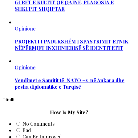
GURËT E KULTIT QË QAJNË, PLAGOSJA E
SHKUPIT SHQIPTAR
Opinione
PROJEKTI I PADUKSHËM I SPASTRIMIT ETNIK
NËPËRMJET INXHINIERISË SË IDENTITETIT
Opinione
Vendimet e Samitit të NATO –s në Ankara dhe
pesha diplomatike e Turqisë
Titulli
How Is My Site?
No Comments
Bad
Can Be Improved