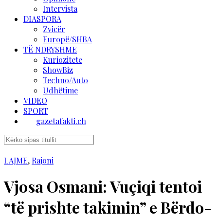
Intervista
DIASPORA
Zvicër
Europë/SHBA
TË NDRYSHME
Kuriozitete
ShowBiz
Techno/Auto
Udhëtime
VIDEO
SPORT
gazetafakti.ch
LAJME
,
Rajoni
Vjosa Osmani: Vuçiqi tentoi
“të prishte takimin” e Bërdo-