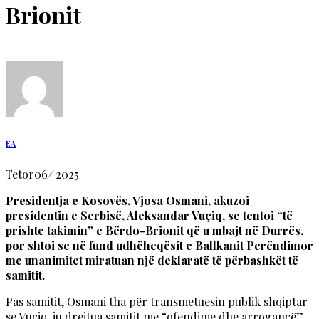
Brionit
EA
Tetor
06
/
2025
Presidentja e Kosovës, Vjosa Osmani, akuzoi
presidentin e Serbisë, Aleksandar Vuçiq, se tentoi “të
prishte takimin” e Bërdo-Brionit që u mbajt në Durrës,
por shtoi se në fund udhëheqësit e Ballkanit Perëndimor
me unanimitet miratuan një deklaratë të përbashkët të
samitit.
Pas samitit, Osmani tha për transmetuesin publik shqiptar
se Vuçiq, iu drejtua samitit me “ofendime dhe arrogancë”.