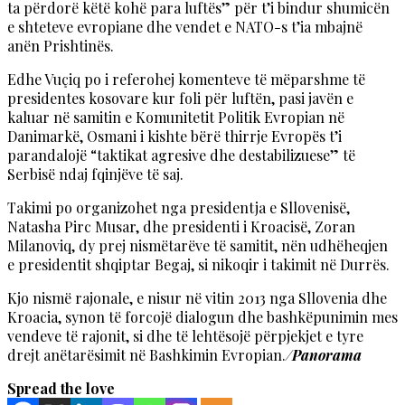
ta përdorë këtë kohë para luftës” për t’i bindur shumicën
e shteteve evropiane dhe vendet e NATO-s t’ia mbajnë
anën Prishtinës.
Edhe Vuçiq po i referohej komenteve të mëparshme të
presidentes kosovare kur foli për luftën, pasi javën e
kaluar në samitin e Komunitetit Politik Evropian në
Danimarkë, Osmani i kishte bërë thirrje Evropës t’i
parandalojë “taktikat agresive dhe destabilizuese” të
Serbisë ndaj fqinjëve të saj.
Takimi po organizohet nga presidentja e Sllovenisë,
Natasha Pirc Musar, dhe presidenti i Kroacisë, Zoran
Milanoviq, dy prej nismëtarëve të samitit, nën udhëheqjen
e presidentit shqiptar Begaj, si nikoqir i takimit në Durrës.
Kjo nismë rajonale, e nisur në vitin 2013 nga Sllovenia dhe
Kroacia, synon të forcojë dialogun dhe bashkëpunimin mes
vendeve të rajonit, si dhe të lehtësojë përpjekjet e tyre
drejt anëtarësimit në Bashkimin Evropian.
/Panorama
Spread the love