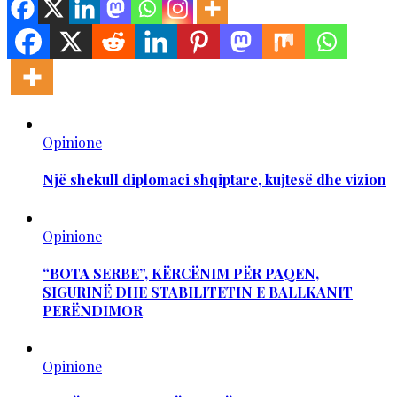
Opinione
Një shekull diplomaci shqiptare, kujtesë dhe vizion
Opinione
“BOTA SERBE”, KËRCËNIM PËR PAQEN,
SIGURINË DHE STABILITETIN E BALLKANIT
PERËNDIMOR
Opinione