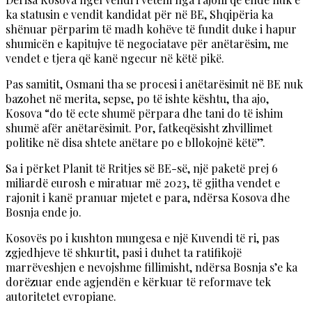
ka statusin e vendit kandidat për në BE, Shqipëria ka
shënuar përparim të madh kohëve të fundit duke i hapur
shumicën e kapitujve të negociatave për anëtarësim, me
vendet e tjera që kanë ngecur në këtë pikë.
Pas samitit, Osmani tha se procesi i anëtarësimit në BE nuk
bazohet në merita, sepse, po të ishte kështu, tha ajo,
Kosova “do të ecte shumë përpara dhe tani do të ishim
shumë afër anëtarësimit. Por, fatkeqësisht zhvillimet
politike në disa shtete anëtare po e bllokojnë këtë”.
Sa i përket Planit të Rritjes së BE-së, një paketë prej 6
miliardë eurosh e miratuar më 2023, të gjitha vendet e
rajonit i kanë pranuar mjetet e para, ndërsa Kosova dhe
Bosnja ende jo.
Kosovës po i kushton mungesa e një Kuvendi të ri, pas
zgjedhjeve të shkurtit, pasi i duhet ta ratifikojë
marrëveshjen e nevojshme fillimisht, ndërsa Bosnja s’e ka
dorëzuar ende agjendën e kërkuar të reformave tek
autoritetet evropiane.