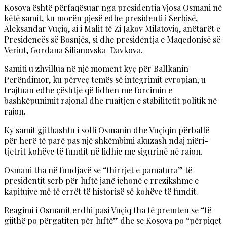
Kosova është përfaqësuar nga presidentja Vjosa Osmani në
këtë samit, ku morën pjesë edhe presidenti i Serbisë,
Aleksandar Vuçiq, ai i Malit të Zi Jakov Milatoviq, anëtarët e
Presidencës së Bosnjës, si dhe presidentja e Maqedonisë së
Veriut, Gordana Silianovska-Davkova.
Samiti u zhvillua në një moment kyç për Ballkanin
Perëndimor, ku përveç temës së integrimit evropian, u
trajtuan edhe çështje që lidhen me forcimin e
bashkëpunimit rajonal dhe ruajtjen e stabilitetit politik në
rajon.
Ky samit gjithashtu i solli Osmanin dhe Vuçiqin përballë
për herë të parë pas një shkëmbimi akuzash ndaj njëri-
tjetrit kohëve të fundit në lidhje me sigurinë në rajon.
Osmani tha në fundjavë se “thirrjet e pamatura” të
presidentit serb për luftë janë jehonë e rrezikshme e
kapitujve më të errët të historisë së kohëve të fundit.
Reagimi i Osmanit erdhi pasi Vuçiq tha të premten se “të
gjithë po përgatiten për luftë” dhe se Kosova po “përpiqet