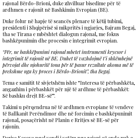
rajonal Bërdo-Brioni, duke zhvilluar bisedime për të
ardhmen e rajonit në Bashkimin Evropian (BE).
Duke folur në hapje të seancës plenare të këtij tubimi,
presidenti i Shqipërisë si mikpritës i ngjarjes, Bajram Begaj,
tha se Tirana e mbështet dialogun rajonal, me fokus
bashkëpunimin dhe procesin e integrimit evropian.
“Për, ne bashkëpunimi rajonal mbetet instrumenti kryesor i
integrimit të rajonit në BE. Duhet të vazhdojmë t’i shkëmbejnë
përvojat dhe njohuritë tona për të pasur rezultate akoma më të
prekshme nga ky proces i Bërdo-Brionit”, tha Begaj.
Tema e samitit të sivjetshëm ishte “Interesa të përbashkëta,
angazhim i përbashkët për një të ardhme të përbashkët:
Së bashku drejt BE-së”.
Takimi u përqendrua në të ardhmen evropiane të vendeve
të Ballkanit Perëndimor dhe në forcimin e bashkëpunimit
rajonal, posaçërisht në Planin e Rritjes së BE-së për
rajonin.
Derisa Kosova ngel vendi i vetëm nga rajoni që ende nuk e