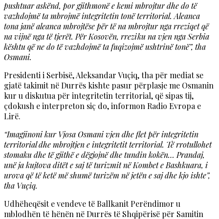
pushtuar askënd, por gjithmonë e kemi mbrojtur dhe do të
vazhdojmë ta mbrojmë integritetin tonë territorial. Aleanca
tona janë aleanca mbrojtëse për të na mbrojtur nga rreziqet që
na vijnë nga të tjerët. Për Kosovën, rreziku na vjen nga Serbia
kështu që ne do të vazhdojmë ta fuqizojmë ushtrinë tonë”, tha
Osmani.
Presidenti i Serbisë, Aleksandar Vuçiq, tha për mediat se
gjatë takimit në Durrës kishte pasur përplasje me Osmanin
kur u diskutua për integritetin territorial, që sipas tij,
çdokush e interpreton siç do, informon Radio Evropa e
Lirë.
“Imagjinoni kur Vjosa Osmani vjen dhe flet për integritetin
territorial dhe mbrojtjen e integritetit territorial. Të rrotullohet
stomaku dhe të gjithë e dëgjojnë dhe tundin kokën… Prandaj,
unë ja kujtova ditët e saj të turizmit në Kombet e Bashkuara, i
urova që të ketë më shumë turizëm në jetën e saj dhe kjo ishte”,
tha Vuçiq.
Udhëheqësit e vendeve të Ballkanit Perëndimor u
mblodhën të hënën në Durrës të Shqipërisë për Samitin