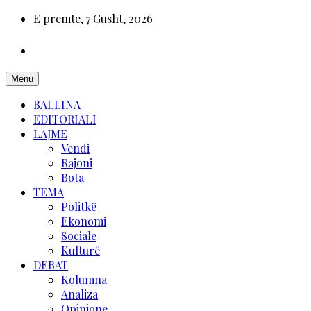
E premte, 7 Gusht, 2026
Menu
BALLINA
EDITORIALI
LAJME
Vendi
Rajoni
Bota
TEMA
Politkë
Ekonomi
Sociale
Kulturë
DEBAT
Kolumna
Analiza
Opinione