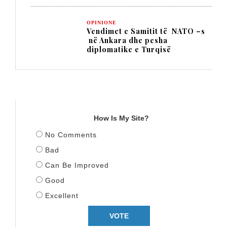
OPINIONE
Vendimet e Samitit të NATO –s
në Ankara dhe pesha
diplomatike e Turqisë
TITULLI
How Is My Site?
No Comments
Bad
Can Be Improved
Good
Excellent