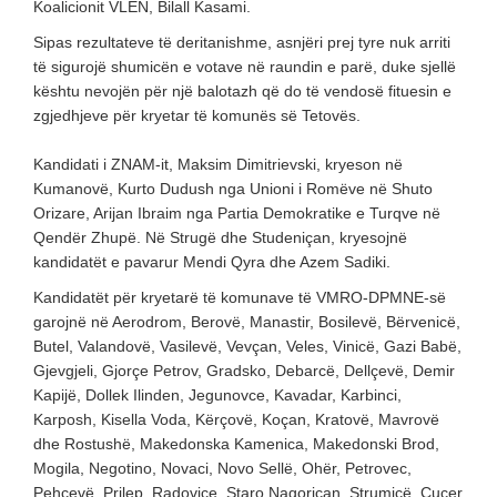
Koalicionit VLEN, Bilall Kasami.
Sipas rezultateve të deritanishme, asnjëri prej tyre nuk arriti
të sigurojë shumicën e votave në raundin e parë, duke sjellë
kështu nevojën për një balotazh që do të vendosë fituesin e
zgjedhjeve për kryetar të komunës së Tetovës.
Kandidati i ZNAM-it, Maksim Dimitrievski, kryeson në
Kumanovë, Kurto Dudush nga Unioni i Romëve në Shuto
Orizare, Arijan Ibraim nga Partia Demokratike e Turqve në
Qendër Zhupë. Në Strugë dhe Studeniçan, kryesojnë
kandidatët e pavarur Mendi Qyra dhe Azem Sadiki.
Kandidatët për kryetarë të komunave të VMRO-DPMNE-së
garojnë në Aerodrom, Berovë, Manastir, Bosilevë, Bërvenicë,
Butel, Valandovë, Vasilevë, Vevçan, Veles, Vinicë, Gazi Babë,
Gjevgjeli, Gjorçe Petrov, Gradsko, Debarcë, Dellçevë, Demir
Kapijë, Dollek Ilinden, Jegunovce, Kavadar, Karbinci,
Karposh, Kisella Voda, Kërçovë, Koçan, Kratovë, Mavrovë
dhe Rostushë, Makedonska Kamenica, Makedonski Brod,
Mogila, Negotino, Novaci, Novo Sellë, Ohër, Petrovec,
Pehçevë, Prilep, Radoviçe, Staro Nagoriçan, Strumicë, Çucer