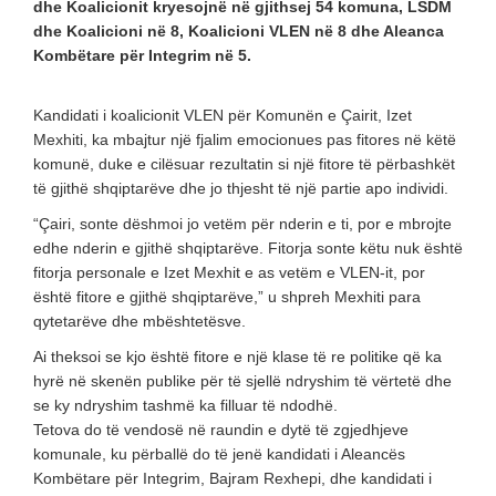
dhe Koalicionit kryesojnë në gjithsej 54 komuna, LSDM
dhe Koalicioni në 8, Koalicioni VLEN në 8 dhe Aleanca
Kombëtare për Integrim në 5.
Kandidati i koalicionit VLEN për Komunën e Çairit, Izet
Mexhiti, ka mbajtur një fjalim emocionues pas fitores në këtë
komunë, duke e cilësuar rezultatin si një fitore të përbashkët
të gjithë shqiptarëve dhe jo thjesht të një partie apo individi.
“Çairi, sonte dëshmoi jo vetëm për nderin e ti, por e mbrojte
edhe nderin e gjithë shqiptarëve. Fitorja sonte këtu nuk është
fitorja personale e Izet Mexhit e as vetëm e VLEN-it, por
është fitore e gjithë shqiptarëve,” u shpreh Mexhiti para
qytetarëve dhe mbështetësve.
Ai theksoi se kjo është fitore e një klase të re politike që ka
hyrë në skenën publike për të sjellë ndryshim të vërtetë dhe
se ky ndryshim tashmë ka filluar të ndodhë.
Tetova do të vendosë në raundin e dytë të zgjedhjeve
komunale, ku përballë do të jenë kandidati i Aleancës
Kombëtare për Integrim, Bajram Rexhepi, dhe kandidati i