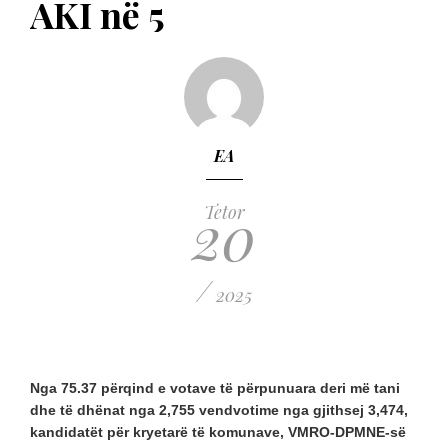
AKI në 5
EA
20
Tetor
/
2025
Nga 75.37 përqind e votave të përpunuara deri më tani
dhe të dhënat nga 2,755 vendvotime nga gjithsej 3,474,
kandidatët për kryetarë të komunave, VMRO-DPMNE-së