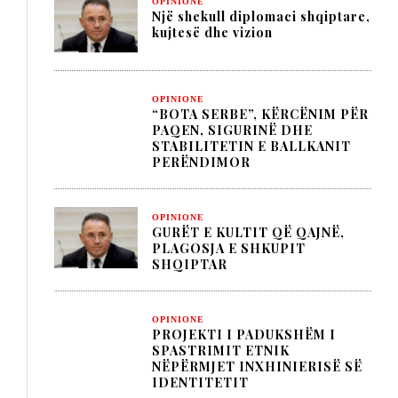
OPINIONE
Një shekull diplomaci shqiptare,
kujtesë dhe vizion
OPINIONE
“BOTA SERBE”, KËRCËNIM PËR
PAQEN, SIGURINË DHE
STABILITETIN E BALLKANIT
PERËNDIMOR
OPINIONE
GURËT E KULTIT QË QAJNË,
PLAGOSJA E SHKUPIT
SHQIPTAR
OPINIONE
PROJEKTI I PADUKSHËM I
SPASTRIMIT ETNIK
NËPËRMJET INXHINIERISË SË
IDENTITETIT