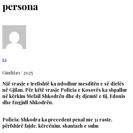
persona
EA
Gusht
10
/
2025
Një vrasje e trefishtë ka ndodhur mesditën e së dielës
në Gjilan. Për këtë vrasje Policia e Kosovës ka shpallur
në kërkim Mefail Shkodrën dhe dy djemtë e tij, Edonis
dhe Engjull Shkodrën.
Policia: Shkodra ka precedent penal me 31 raste,
përfshirë fajde, kërcënim, shantazh e sulm