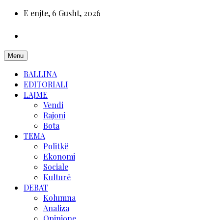
E enjte, 6 Gusht, 2026
Menu
BALLINA
EDITORIALI
LAJME
Vendi
Rajoni
Bota
TEMA
Politkë
Ekonomi
Sociale
Kulturë
DEBAT
Kolumna
Analiza
Opinione