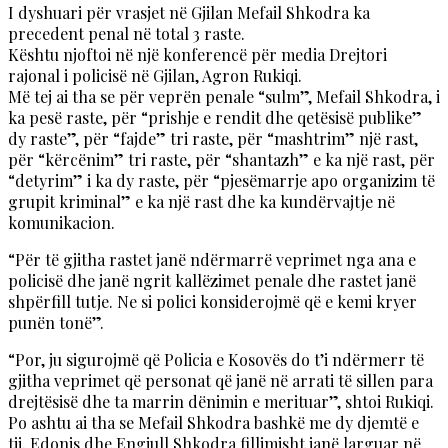
I dyshuari për vrasjet në Gjilan Mefail Shkodra ka
precedent penal në total 3 raste.
Kështu njoftoi në një konferencë për media Drejtori
rajonal i policisë në Gjilan, Agron Rukiqi.
Më tej ai tha se për veprën penale “sulm”, Mefail Shkodra, i
ka pesë raste, për “prishje e rendit dhe qetësisë publike”
dy raste”, për “fajde” tri raste, për “mashtrim” një rast,
për “kërcënim” tri raste, për “shantazh” e ka një rast, për
“detyrim” i ka dy raste, për “pjesëmarrje apo organizim të
grupit kriminal” e ka një rast dhe ka kundërvajtje në
komunikacion.
“Për të gjitha rastet janë ndërmarrë veprimet nga ana e
policisë dhe janë ngrit kallëzimet penale dhe rastet janë
shpërfill tutje. Ne si polici konsiderojmë që e kemi kryer
punën tonë”.
“Por, ju sigurojmë që Policia e Kosovës do t’i ndërmerr të
gjitha veprimet që personat që janë në arrati të sillen para
drejtësisë dhe ta marrin dënimin e merituar”, shtoi Rukiqi.
Po ashtu ai tha se Mefail Shkodra bashkë me dy djemtë e
tij, Edonis dhe Engjull Shkodra fillimisht janë larguar në