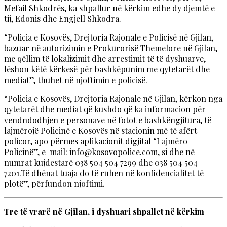
Mefail Shkodrës, ka shpallur në kërkim edhe dy djemtë e
tij, Edonis dhe Engjell Shkodra.
“Policia e Kosovës, Drejtoria Rajonale e Policisë në Gjilan,
bazuar në autorizimin e Prokurorisë Themelore në Gjilan,
me qëllim të lokalizimit dhe arrestimit të të dyshuarve,
lëshon këtë kërkesë për bashkëpunim me qytetarët dhe
mediat”, thuhet në njoftimin e policisë.
“Policia e Kosovës, Drejtoria Rajonale në Gjilan, kërkon nga
qytetarët dhe mediat që kushdo që ka informacion për
vendndodhjen e personave në fotot e bashkëngjitura, të
lajmërojë Policinë e Kosovës në stacionin më të afërt
policor, apo përmes aplikacionit digjital “Lajmëro
Policinë”, e-mail:
info@kosovopolice.com
, si dhe në
numrat kujdestarë 038 504 504 7299 dhe 038 504 504
7201.Të dhënat tuaja do të ruhen në konfidencialitet të
plotë”, përfundon njoftimi.
Tre të vrarë në Gjilan, i dyshuari shpallet në kërkim