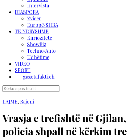
Intervista
DIASPORA
Zvicër
Europë/SHBA
TË NDRYSHME
Kuriozitete
ShowBiz
Techno/Auto
Udhëtime
VIDEO
SPORT
gazetafakti.ch
LAJME
,
Rajoni
Vrasja e trefishtë në Gjilan,
policia shpall në kërkim tre