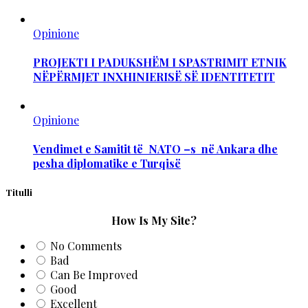
Opinione
PROJEKTI I PADUKSHËM I SPASTRIMIT ETNIK
NËPËRMJET INXHINIERISË SË IDENTITETIT
Opinione
Vendimet e Samitit të NATO –s në Ankara dhe
pesha diplomatike e Turqisë
Titulli
How Is My Site?
No Comments
Bad
Can Be Improved
Good
Excellent