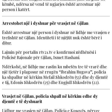
këmbë, ndërsa në vend të ngjarjes është arrestuar një
person i katërt.
Arrestohet një i dyshuar për vrasjet në Gjilan
Është arrestuar një person i dyshuar në lidhje me vrasjen e
trefishtë në Gjilan. Identiteti i të njëjtit nuk është bërë i
ditur.
Lajmin për portalin rtv21.tv e konfirmoi zëdhënësi i
Policisë Rajonale për Gjilan, Ismet Hashani.
Ndërkohë, në lidhje me rastin ku mbetën tre të vrarë dhe
një tjetër i plagosur në rrugën “Ibrahim Rugova”, policia
ka shpallur në kërkim Mefail Shkodrën (53) dhe dy djemtë
e tij, Edonis Shkodrën (25) dhe Engjull Shkodrën (22).
Vrasjet në Gjilan, policia shpall në kërkim edhe dy
djemtë e të dyshuarit
Lidhur me vrasjen në Gjilan, Policia e Kosovës, përveç