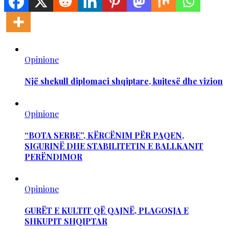
Opinione
Një shekull diplomaci shqiptare, kujtesë dhe vizion
Opinione
“BOTA SERBE”, KËRCËNIM PËR PAQEN,
SIGURINË DHE STABILITETIN E BALLKANIT
PERËNDIMOR
Opinione
GURËT E KULTIT QË QAJNË, PLAGOSJA E
SHKUPIT SHQIPTAR