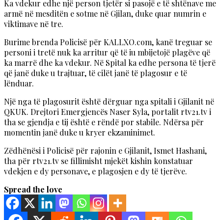
Ka vdekur edhe një person tjetër si pasojë e të shtënave me
armë në mesditën e sotme në Gjilan, duke quar numrin e
viktimave në tre.
Burime brenda Policisë për KALLXO.com, kanë treguar se
personi i tretë nuk ka arritur që të iu mbijetojë plagëve që
ka marrë dhe ka vdekur. Në Spital ka edhe persona të tjerë
që janë duke u trajtuar, të cilët janë të plagosur e të
lënduar.
Një nga të plagosurit është dërguar nga spitali i Gjilanit në
QKUK. Drejtori Emergjencës Naser Syla, portalit rtv21.tv i
tha se gjendja e tij është e rëndë por stabile. Ndërsa për
momentin janë duke u kryer ekzaminimet.
Zëdhënësi i Policisë për rajonin e Gjilanit, Ismet Hashani,
tha për rtv21.tv se fillimisht mjekët kishin konstatuar
vdekjen e dy personave, e plagosjen e dy të tjerëve.
Spread the love