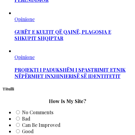
Opinione
GURËT E KULTIT QË QAJNË, PLAGOSJA E
SHKUPIT SHQIPTAR
Opinione
PROJEKTI I PADUKSHËM I SPASTRIMIT ETNIK
NËPËRMJET INXHINIERISË SË IDENTITETIT
Titulli
How Is My Site?
No Comments
Bad
Can Be Improved
Good