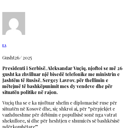
EA
Gusht
26
/
2025
Presidenti i Serbisë, Aleksandar Vuçiq, njoftoi se më 26
gusht ka zhvilluar një bisedë telefonike me ministrin e
Jashtëm të Rusisë, Sergey Lavrov, për thellimin e
mëtejmë të bashkëpunimit mes dy vendeve dhe për
situatën politike në rajon.
Vuçiq tha se e ka njoftuar shefin e diplomacisë ruse për
situatën në Kosovë dhe, siç shkroi ai, për “përpjekjet e
vazhdueshme për dëbimin e popullsisë sonë nga vatrat
shekullore, si dhe për heshtjen e shumicës së bashkësisë
ndërkombëtare”.