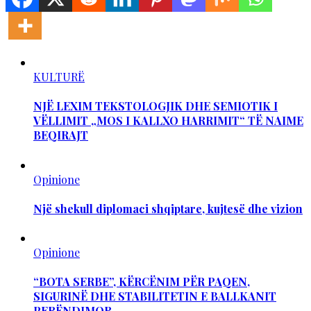
KULTURË
NJË LEXIM TEKSTOLOGJIK DHE SEMIOTIK I
VËLLIMIT „MOS I KALLXO HARRIMIT“ TË NAIME
BEQIRAJT
Opinione
Një shekull diplomaci shqiptare, kujtesë dhe vizion
Opinione
“BOTA SERBE”, KËRCËNIM PËR PAQEN,
SIGURINË DHE STABILITETIN E BALLKANIT
PERËNDIMOR