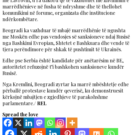
me Lavrovin, u ra dakord që të vazhdohet me zhvillimin e
marrëdhënieve në fusha të ndryshme dhe të thellohet
komunikimi në forume, organizata dhe institucione
ndërkombëtare.
Beogradi ka vazhduar të mbajë marrëdhënie të ngushta
me Moskën edhe pas vendosjes së sanksioneve ndaj Rusisë
nga Bashkimi Evropian, Shtetet e Bashkuara dhe vende të
tjera perëndimore për shkak të pushtimit të Ukrainës.
Edhe pse Serbia është kandidate për anëtarësim në BE,
autoritetet refuzojnë t’i bashkohen sanksioneve kundër
Rusisë.
Nga Kremlini, Beogradi zyrtar ka marrë mbështetje edhe
përballë protestave kundër qeverisë, ku demonstruesit
kërkojnë mbajtjen e zgjedhjeve të parakohshme
parlamentare.
/ REL
Spread the love