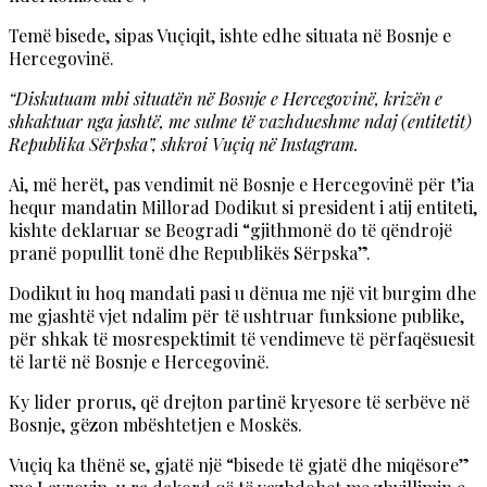
Temë bisede, sipas Vuçiqit, ishte edhe situata në Bosnje e
Hercegovinë.
“Diskutuam mbi situatën në Bosnje e Hercegovinë, krizën e
shkaktuar nga jashtë, me sulme të vazhdueshme ndaj (entitetit)
Republika Sërpska”, shkroi Vuçiq në Instagram.
Ai, më herët, pas vendimit në Bosnje e Hercegovinë për t’ia
hequr mandatin Millorad Dodikut si president i atij entiteti,
kishte deklaruar se Beogradi “gjithmonë do të qëndrojë
pranë popullit tonë dhe Republikës Sërpska”.
Dodikut iu hoq mandati pasi u dënua me një vit burgim dhe
me gjashtë vjet ndalim për të ushtruar funksione publike,
për shkak të mosrespektimit të vendimeve të përfaqësuesit
të lartë në Bosnje e Hercegovinë.
Ky lider prorus, që drejton partinë kryesore të serbëve në
Bosnje, gëzon mbështetjen e Moskës.
Vuçiq ka thënë se, gjatë një “bisede të gjatë dhe miqësore”