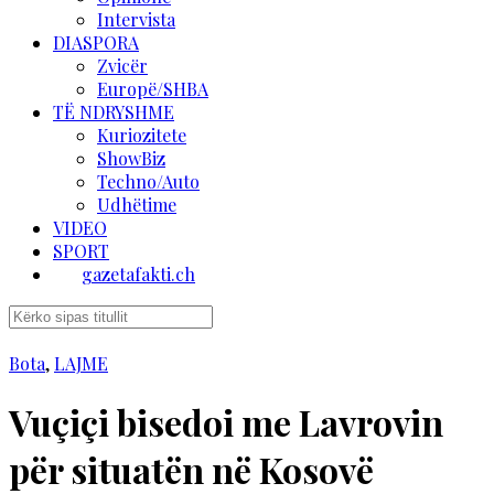
Intervista
DIASPORA
Zvicër
Europë/SHBA
TË NDRYSHME
Kuriozitete
ShowBiz
Techno/Auto
Udhëtime
VIDEO
SPORT
gazetafakti.ch
Bota
,
LAJME
Vuçiçi bisedoi me Lavrovin
për situatën në Kosovë