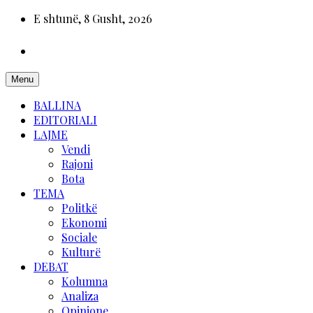
E shtunë, 8 Gusht, 2026
Menu
BALLINA
EDITORIALI
LAJME
Vendi
Rajoni
Bota
TEMA
Politkë
Ekonomi
Sociale
Kulturë
DEBAT
Kolumna
Analiza
Opinione