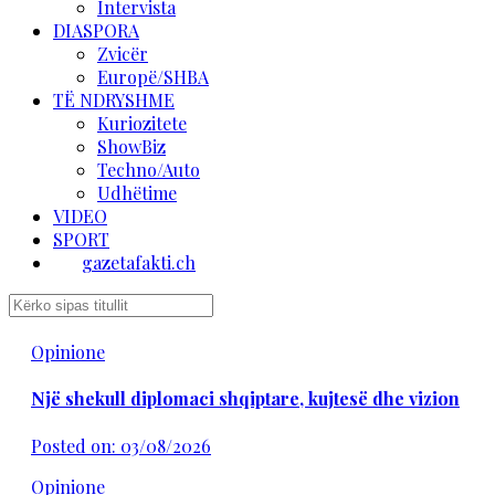
Intervista
DIASPORA
Zvicër
Europë/SHBA
TË NDRYSHME
Kuriozitete
ShowBiz
Techno/Auto
Udhëtime
VIDEO
SPORT
gazetafakti.ch
Opinione
Një shekull diplomaci shqiptare, kujtesë dhe vizion
Posted on: 03/08/2026
Opinione