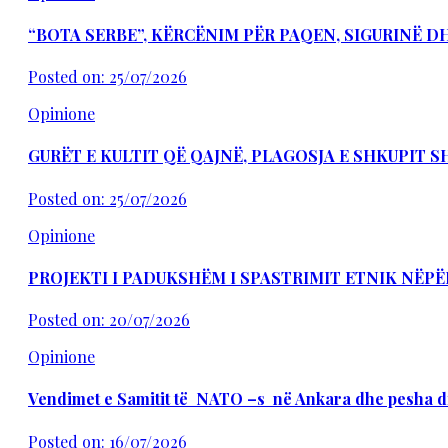
“BOTA SERBE”, KËRCËNIM PËR PAQEN, SIGURINË 
Posted on: 25/07/2026
Opinione
GURËT E KULTIT QË QAJNË, PLAGOSJA E SHKUPIT 
Posted on: 25/07/2026
Opinione
PROJEKTI I PADUKSHËM I SPASTRIMIT ETNIK NËPË
Posted on: 20/07/2026
Opinione
Vendimet e Samitit të NATO –s në Ankara dhe pesha d
Posted on: 16/07/2026