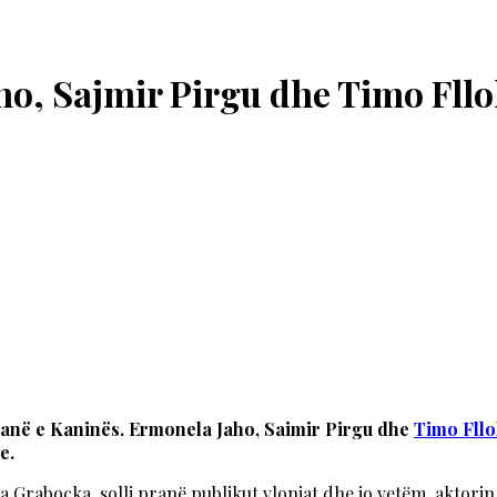
aho, Sajmir Pirgu dhe Timo Fll
lanë e Kaninës. Ermonela Jaho, Saimir Pirgu dhe
Timo Fll
e.
Grabocka, solli pranë publikut vlonjat dhe jo vetëm, aktorin d