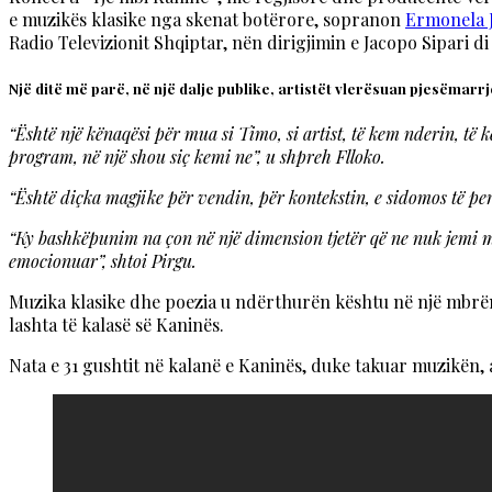
e muzikës klasike nga skenat botërore, sopranon
Ermonela 
Radio Televizionit Shqiptar, nën dirigjimin e Jacopo Sipari di
Një ditë më parë, në një dalje publike, artistët vlerësuan pjesëmarrj
“Është një kënaqësi për mua si Timo, si artist, të kem nderin, të k
program, në një shou siç kemi ne”, u shpreh Flloko.
“Është diçka magjike për vendin, për kontekstin, e sidomos të per
“Ky bashkëpunim na çon në një dimension tjetër që ne nuk jemi mës
emocionuar”, shtoi Pirgu.
Muzika klasike dhe poezia u ndërthurën kështu në një mbrëmj
lashta të kalasë së Kaninës.
Nata e 31 gushtit në kalanë e Kaninës, duke takuar muzikën, 