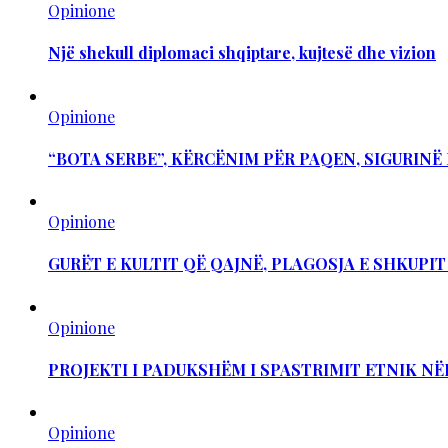
Opinione
Një shekull diplomaci shqiptare, kujtesë dhe vizion
Opinione
“BOTA SERBE”, KËRCËNIM PËR PAQEN, SIGURIN
Opinione
GURËT E KULTIT QË QAJNË, PLAGOSJA E SHKUPI
Opinione
PROJEKTI I PADUKSHËM I SPASTRIMIT ETNIK NË
Opinione