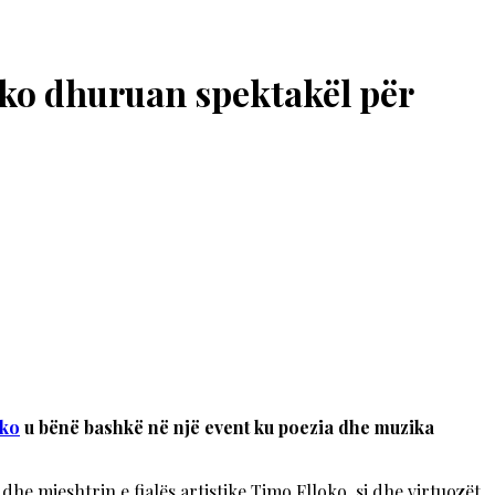
oko dhuruan spektakël për
oko
u bënë bashkë në një event ku poezia dhe muzika
he mjeshtrin e fjalës artistike Timo Flloko, si dhe virtuozët