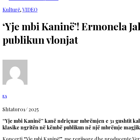
Kulturë
,
VIDEO
‘Yje mbi Kaninë’! Ermonela J
publikun vlonjat
EA
Shtator
01
/
2025
“Yje mbi Kaninë” kanë ndriçuar mbrëmjen e 31 gushtit ka
klasike ngritën në këmbë publikun në një mbrëmje magjik
Koncerti “Yje mbi Kaninë”, me regjisore dhe producente Vera 