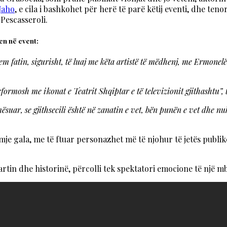
Jaho
, e cila i bashkohet për herë të parë këtij eventi, dhe te
 Pescasseroli.
en në event:
em fatin, sigurisht, të luaj me këta artistë të mëdhenj, me Ermonelën 
formosh me ikonat e Teatrit Shqiptar e të televizionit gjithashtu”,
uar, se gjithsecili është në zanatin e vet, bën punën e vet dhe nuk
e gala, me të ftuar personazhet më të njohur të jetës publik
artin dhe historinë, përcolli tek spektatori emocione të një 