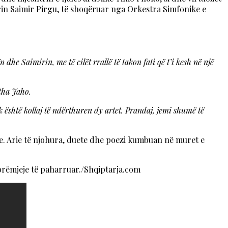
norin Saimir Pirgu, të shoqëruar nga Orkestra Simfonike e
dhe Saimirin, me të cilët rrallë të takon fati që t’i kesh në një
 tha Jaho.
 është kollaj të ndërthuren dy artet. Prandaj, jemi shumë të
e. Arie të njohura, duete dhe poezi kumbuan në muret e
mbrëmjeje të paharruar./Shqiptarja.com