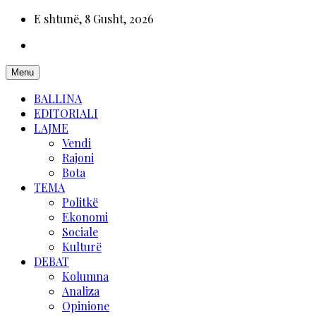
E shtunë, 8 Gusht, 2026
Menu
BALLINA
EDITORIALI
LAJME
Vendi
Rajoni
Bota
TEMA
Politkë
Ekonomi
Sociale
Kulturë
DEBAT
Kolumna
Analiza
Opinione