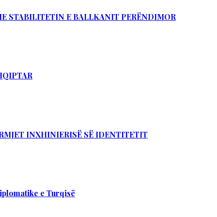
DHE STABILITETIN E BALLKANIT PERËNDIMOR
SHQIPTAR
RMJET INXHINIERISË SË IDENTITETIT
iplomatike e Turqisë