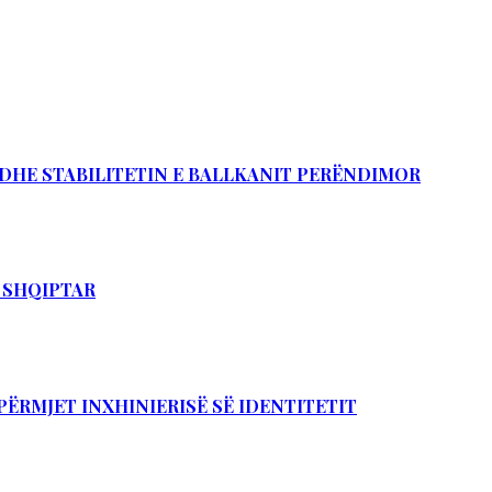
Ë DHE STABILITETIN E BALLKANIT PERËNDIMOR
T SHQIPTAR
PËRMJET INXHINIERISË SË IDENTITETIT