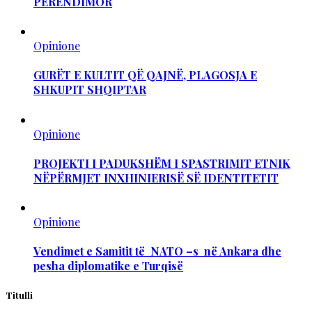
PERËNDIMOR
Opinione
GURËT E KULTIT QË QAJNË, PLAGOSJA E
SHKUPIT SHQIPTAR
Opinione
PROJEKTI I PADUKSHËM I SPASTRIMIT ETNIK
NËPËRMJET INXHINIERISË SË IDENTITETIT
Opinione
Vendimet e Samitit të NATO –s në Ankara dhe
pesha diplomatike e Turqisë
Titulli