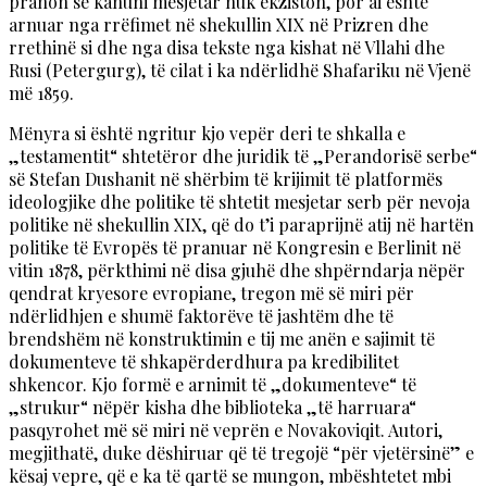
pranon se kanuni mesjetar nuk ekziston, por ai është
arnuar nga rrëfimet në shekullin XIX në Prizren dhe
rrethinë si dhe nga disa tekste nga kishat në Vllahi dhe
Rusi (Petergurg), të cilat i ka ndërlidhë Shafariku në Vjenë
më 1859.
Mënyra si është ngritur kjo vepër deri te shkalla e
„testamentit“ shtetëror dhe juridik të „Perandorisë serbe“
së Stefan Dushanit në shërbim të krijimit të platformës
ideologjike dhe politike të shtetit mesjetar serb për nevoja
politike në shekullin XIX, që do t’i paraprijnë atij në hartën
politike të Evropës të pranuar në Kongresin e Berlinit në
vitin 1878, përkthimi në disa gjuhë dhe shpërndarja nëpër
qendrat kryesore evropiane, tregon më së miri për
ndërlidhjen e shumë faktorëve të jashtëm dhe të
brendshëm në konstruktimin e tij me anën e sajimit të
dokumenteve të shkapërderdhura pa kredibilitet
shkencor. Kjo formë e arnimit të „dokumenteve“ të
„strukur“ nëpër kisha dhe biblioteka „të harruara“
pasqyrohet më së miri në veprën e Novakoviqit. Autori,
megjithatë, duke dëshiruar që të tregojë “për vjetërsinë” e
kësaj vepre, që e ka të qartë se mungon, mbështetet mbi