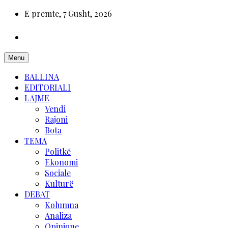
E premte, 7 Gusht, 2026
Menu
BALLINA
EDITORIALI
LAJME
Vendi
Rajoni
Bota
TEMA
Politkë
Ekonomi
Sociale
Kulturë
DEBAT
Kolumna
Analiza
Opinione