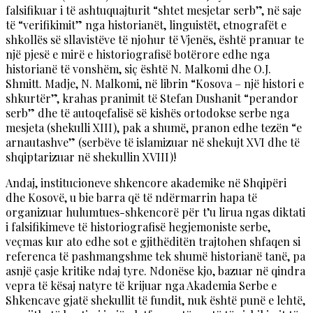
falsifikuar i të ashtuquajturit “shtet mesjetar serb”, në saje
të “verifikimit” nga historianët, linguistët, etnografët e
shkollës së sllavistëve të njohur të Vjenës, është pranuar te
një pjesë e mirë e historiografisë botërore edhe nga
historianë të vonshëm, siç është N. Malkomi dhe O.J.
Shmitt. Madje, N. Malkomi, në librin “Kosova – një histori e
shkurtër”, krahas pranimit të Stefan Dushanit “perandor
serb” dhe të autoqefalisë së kishës ortodokse serbe nga
mesjeta (shekulli XIII), pak a shumë, pranon edhe tezën “e
arnautashve” (serbëve të islamizuar në shekujt XVI dhe të
shqiptarizuar në shekullin XVIII)!
Andaj, institucioneve shkencore akademike në Shqipëri
dhe Kosovë, u bie barra që të ndërmarrin hapa të
organizuar hulumtues-shkencorë për t’u lirua ngas diktati
i falsifikimeve të historiografisë hegjemoniste serbe,
veçmas kur ato edhe sot e gjithëditën trajtohen shfaqen si
referenca të pashmangshme tek shumë historianë tanë, pa
asnjë çasje kritike ndaj tyre. Ndonëse kjo, bazuar në qindra
vepra të kësaj natyre të krijuar nga Akademia Serbe e
Shkencave gjatë shekullit të fundit, nuk është punë e lehtë,