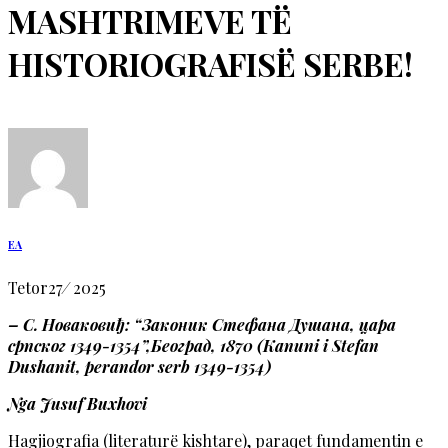
MASHTRIMEVE TË
HISTORIOGRAFISË SERBE!
EA
Tetor
27
/
2025
– С. Новаковиђ: “Законик Стефана Душана, цара
српског 1349-1354”,Београд, 1870 (Kanuni i Stefan
Dushanit, perandor serb 1349-1354)
Nga Jusuf Buxhovi
Hagjiografia (literaturë kishtare), paraqet fundamentin e