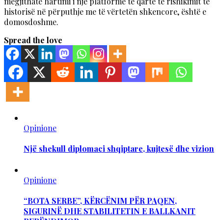
megjithatë hartimi i një platforme të qartë të rishikimit të
historisë në përputhje me të vërtetën shkencore, është e
domosdoshme.
Spread the love
Opinione
Një shekull diplomaci shqiptare, kujtesë dhe vizion
Opinione
“BOTA SERBE”, KËRCËNIM PËR PAQEN,
SIGURINË DHE STABILITETIN E BALLKANIT