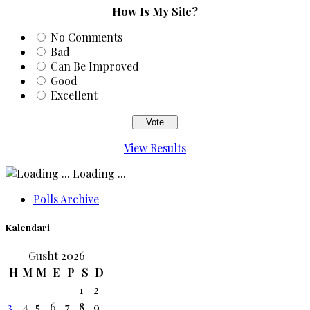
How Is My Site?
No Comments
Bad
Can Be Improved
Good
Excellent
View Results
Loading ...
Polls Archive
Kalendari
Gusht 2026
H
M
M
E
P
S
D
1
2
3
4
5
6
7
8
9