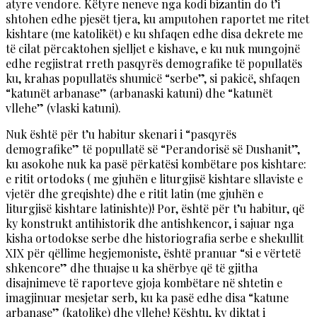
atyre vendore. Këtyre neneve nga kodi bizantin do t’i
shtohen edhe pjesët tjera, ku amputohen raportet me ritet
kishtare (me katolikët) e ku shfaqen edhe disa dekrete me
të cilat përcaktohen sjelljet e kishave, e ku nuk mungojnë
edhe regjistrat rreth pasqyrës demografike të popullatës
ku, krahas popullatës shumicë “serbe”, si pakicë, shfaqen
“katunët arbanase” (arbanaski katuni) dhe “katunët
vllehe” (vlaski katuni).
Nuk është për t’u habitur skenari i “pasqyrës
demografike” të popullatë së “Perandorisë së Dushanit”,
ku asokohe nuk ka pasë përkatësi kombëtare pos kishtare:
e ritit ortodoks ( me gjuhën e liturgjisë kishtare sllaviste e
vjetër dhe greqishte) dhe e ritit latin (me gjuhën e
liturgjisë kishtare latinishte)! Por, është për t’u habitur, që
ky konstrukt antihistorik dhe antishkencor, i sajuar nga
kisha ortodokse serbe dhe historiografia serbe e shekullit
XIX për qëllime hegjemoniste, është pranuar “si e vërtetë
shkencore” dhe thuajse u ka shërbye që të gjitha
disajnimeve të raporteve gjoja kombëtare në shtetin e
imagjinuar mesjetar serb, ku ka pasë edhe disa “katune
arbanase” (katolike) dhe vllehe! Kështu, ky diktat i