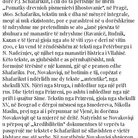
dorë P.J. Schafarikut, i cili do ta përfshijë në librin
„Pomatky drevnioh pismenietvi Jihostovanie“, në Pragë,
1860. Schafariku, tekstin nuk e dha në mënyrë integrale,
meqë ai nuk ekzistonte, por e parashtroi në 9 dorëshkrime
të ndryshme me pretendimin se ato „janë pjesëza të
zbuluara në manastire të ndryshme (Ravanicë, Rudnik,
Kazan e të tjera) gjoja nga ato të viti 1350 e deri në vitin
1700, e ku vend të rëndësishëm zë teksti nga Petërburgu i
N. Nadežnjev, që njihet nga manastiri Bistrica i Vllahisë.
Këto tekste, as gjuhësisht e as përmbajtësisht, nuk
formojnë tërësinë e një kanuni, gjë që e pranon edhe
Shafariku. Por, Novakoviqi, në botimin e tij, copëzat e
Shafarikut i ndërlidh me dy tekste „autentike“, nga
shekulli XIX. Njëri nga Struga, i mbledhur nga një prift
rus. Dhe tjetri nga Prizreni, po ashtu i mbledhur nga një
prift i quajtur Sime. Tekstin nga Prizreni, gjoja nga shekulli
XV, në Beograd e dërgoi mësuesi nga Smedereva, Nikolla
Maslin, prej nga ai i përpunuar në Vjenë, iu dorëzua
Novakoviqit që ta nxjerrë në dritë. Natyrisht se Novakoviqi
u përpoq që „kredibilitetin“ dokumentues të veprës ta
pasqyrojë me tekstet e Schafarikut në sllavishten e vjetër
kishtare me atë serbe. Në parathënie Novakoviqi shpjegon