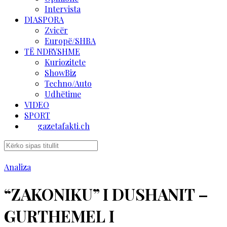
Intervista
DIASPORA
Zvicër
Europë/SHBA
TË NDRYSHME
Kuriozitete
ShowBiz
Techno/Auto
Udhëtime
VIDEO
SPORT
gazetafakti.ch
Analiza
“ZAKONIKU” I DUSHANIT –
GURTHEMEL I