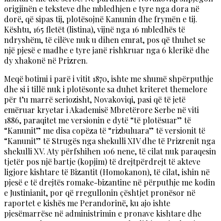
origjinën e teksteve dhe mbledhjen e tyre nga dora në
dorë, që sipas tij, plotësojnë Kanunin dhe frymën e tij.
Kështu, 165 fletët (listina), vijnë nga 16 mbledhës të
ndryshëm, të cilëve nuk u dihen emrat, pos që thuhet se
një pjesë e madhe e tyre janë rishkruar nga 6 klerikë dhe
dy xhakonë në Prizren.
Meqë botimi i parë i vitit 1870, ishte me shumë shpërputhje
dhe si i tillë nuk i plotësonte sa duhet kriteret themelore
për t’u marrë seriozisht, Novakoviqi, pasi që të jetë
emëruar kryetar i Akademisë Mbretërore Serbe në viti
1886, paraqitet me versionin e dytë “të plotësuar” të
“Kanunit” me disa copëza të “rizbuluara” të versionit të
“Kanunit” të Strugës nga shekulli XIV dhe të Prizrenit nga
shekulli XV. Aty përfshihen 106 nene, të cilat nuk paraqesin
tjetër pos një bartje (kopjim) të drejtpërdrejt të akteve
ligjore kishtare të Bizantit (Homokanon), të cilat, ishin në
pjesë e të drejtës romake-bizantine në përputhje me kodin
e Justinianit, por që rregullonin çështjet pronësor në
raportet e kishës me Perandorinë, ku ajo ishte
pjesëmarrëse në administrimin e pronave kishtare dhe