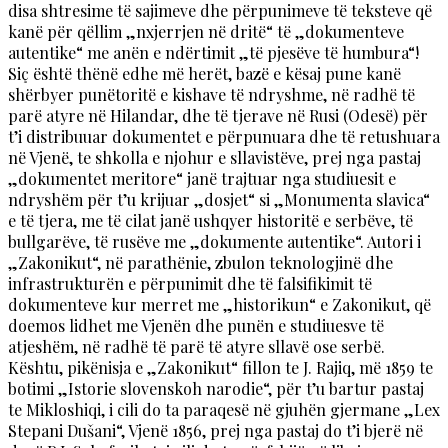
disa shtresime të sajimeve dhe përpunimeve të teksteve që
kanë për qëllim „nxjerrjen në dritë“ të „dokumenteve
autentike“ me anën e ndërtimit „të pjesëve të humbura“!
Siç është thënë edhe më herët, bazë e kësaj pune kanë
shërbyer punëtoritë e kishave të ndryshme, në radhë të
parë atyre në Hilandar, dhe të tjerave në Rusi (Odesë) për
t’i distribuuar dokumentet e përpunuara dhe të retushuara
në Vjenë, te shkolla e njohur e sllavistëve, prej nga pastaj
„dokumentet meritore“ janë trajtuar nga studiuesit e
ndryshëm për t’u krijuar „dosjet“ si „Monumenta slavica“
e të tjera, me të cilat janë ushqyer historitë e serbëve, të
bullgarëve, të rusëve me „dokumente autentike“. Autori i
„Zakonikut“, në parathënie, zbulon teknologjinë dhe
infrastrukturën e përpunimit dhe të falsifikimit të
dokumenteve kur merret me „historikun“ e Zakonikut, që
doemos lidhet me Vjenën dhe punën e studiuesve të
atjeshëm, në radhë të parë të atyre sllavë ose serbë.
Kështu, pikënisja e „Zakonikut“ fillon te J. Rajiq, më 1859 te
botimi „Istorie slovenskoh narodie“, për t’u bartur pastaj
te Mikloshiqi, i cili do ta paraqesë në gjuhën gjermane „Lex
Stepani Dušani“, Vjenë 1856, prej nga pastaj do t’i bjerë në