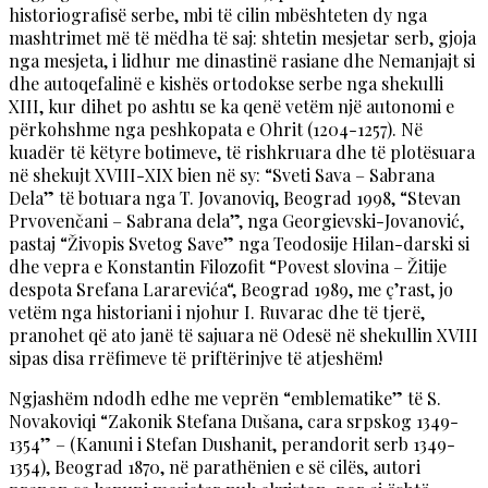
historiografisë serbe, mbi të cilin mbështeten dy nga
mashtrimet më të mëdha të saj: shtetin mesjetar serb, gjoja
nga mesjeta, i lidhur me dinastinë rasiane dhe Nemanjajt si
dhe autoqefalinë e kishës ortodokse serbe nga shekulli
XIII, kur dihet po ashtu se ka qenë vetëm një autonomi e
përkohshme nga peshkopata e Ohrit (1204-1257). Në
kuadër të këtyre botimeve, të rishkruara dhe të plotësuara
në shekujt XVIII-XIX bien në sy: “Sveti Sava – Sabrana
Dela” të botuara nga T. Jovanoviq, Beograd 1998, “Stevan
Prvovenčani – Sabrana dela”, nga Georgievski-Jovanović,
pastaj “Živopis Svetog Save” nga Teodosije Hilan-darski si
dhe vepra e Konstantin Filozofit “Povest slovina – Žitije
despota Srefana Lararevića“, Beograd 1989, me ç’rast, jo
vetëm nga historiani i njohur I. Ruvarac dhe të tjerë,
pranohet që ato janë të sajuara në Odesë në shekullin XVIII
sipas disa rrëfimeve të priftërinjve të atjeshëm!
Ngjashëm ndodh edhe me veprën “emblematike” të S.
Novakoviqi “Zakonik Stefana Dušana, cara srpskog 1349-
1354” – (Kanuni i Stefan Dushanit, perandorit serb 1349-
1354), Beograd 1870, në parathënien e së cilës, autori