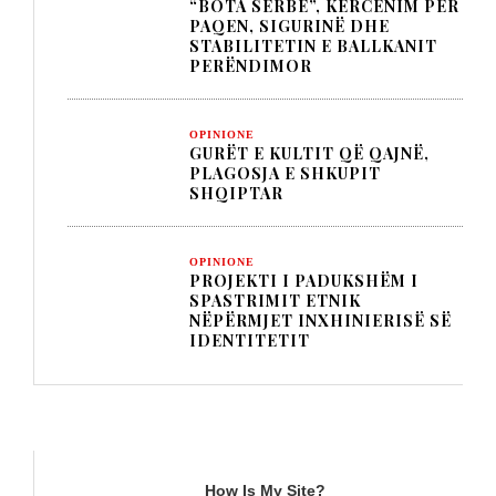
“BOTA SERBE”, KËRCËNIM PËR
PAQEN, SIGURINË DHE
STABILITETIN E BALLKANIT
PERËNDIMOR
OPINIONE
GURËT E KULTIT QË QAJNË,
PLAGOSJA E SHKUPIT
SHQIPTAR
OPINIONE
PROJEKTI I PADUKSHËM I
SPASTRIMIT ETNIK
NËPËRMJET INXHINIERISË SË
IDENTITETIT
TITULLI
How Is My Site?