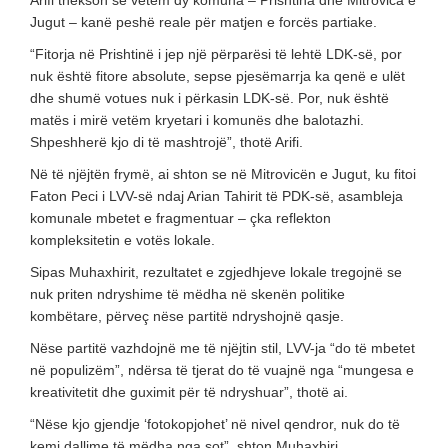
Arifi thekson se vetëm dy komuna – Prishtina dhe Mitrovica e
Jugut – kanë peshë reale për matjen e forcës partiake.
“Fitorja në Prishtinë i jep një përparësi të lehtë LDK-së, por
nuk është fitore absolute, sepse pjesëmarrja ka qenë e ulët
dhe shumë votues nuk i përkasin LDK-së. Por, nuk është
matës i mirë vetëm kryetari i komunës dhe balotazhi.
Shpeshherë kjo di të mashtrojë”, thotë Arifi.
Në të njëjtën frymë, ai shton se në Mitrovicën e Jugut, ku fitoi
Faton Peci i LVV-së ndaj Arian Tahirit të PDK-së, asambleja
komunale mbetet e fragmentuar – çka reflekton
kompleksitetin e votës lokale.
Sipas Muhaxhirit, rezultatet e zgjedhjeve lokale tregojnë se
nuk priten ndryshime të mëdha në skenën politike
kombëtare, përveç nëse partitë ndryshojnë qasje.
Nëse partitë vazhdojnë me të njëjtin stil, LVV-ja “do të mbetet
në populizëm”, ndërsa të tjerat do të vuajnë nga “mungesa e
kreativitetit dhe guximit për të ndryshuar”, thotë ai.
“Nëse kjo gjendje ‘fotokopjohet’ në nivel qendror, nuk do të
kemi dallime të mëdha nga sot”, shton Muhaxhiri.