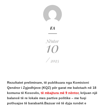
EA
10
Nëntor
/
2025
Rezultatet preliminare, të publikuara nga Komisioni
Qendror i Zgjedhjeve (KQZ) për garat me balotazh në 18
komuna të Kosovës,
të mbajtura më 9 nëntor
, krijuan një
balancë të re lokale mes partive politike – me fuqi
pothuajse të barabartë.Bazuar në të dyja rundet e