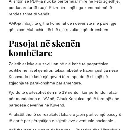
Ai shton se PDK-ja nuk ka performuar mirë në këto zgjedhje,
por ka arritur të ruajë Prizrenin – një nga komunat më të
rëndësishme të vendit.
AAK-ja mbajti të gjitha komunat që i qeveriste më parë, gjë
që, sipas Muhaxhirit, është një rezultat i qëndrueshëm.
Pasojat në skenën
kombëtare
Zgjedhjet lokale u zhvilluan në një kohë të paqartësive
politike në nivel qendror, teksa mbetet e hapur çështja nëse
Kosova do të ketë një qeveri të re apo do të shkojë në
zgjedhje të parakohshme parlamentare.
Kjo do të qartësohet deri më 19 nëntor, kur përfundon afati
për mandatarin e LVV-së, Glauk Konjufca, që të formojë dhe
paraqesë qeverinë në Kuvend.
Analistët thonë se rezultatet lokale u japin partive një pasqyrë
të qartë për përgatitjen e zgjedhjeve eventuale nacionale.