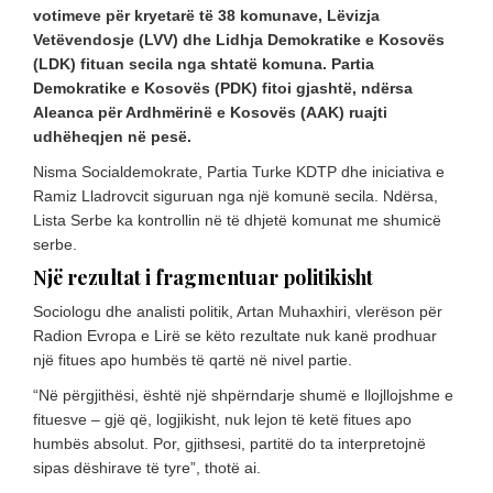
votimeve për kryetarë të 38 komunave, Lëvizja
Vetëvendosje (LVV) dhe Lidhja Demokratike e Kosovës
(LDK) fituan secila nga shtatë komuna. Partia
Demokratike e Kosovës (PDK) fitoi gjashtë, ndërsa
Aleanca për Ardhmërinë e Kosovës (AAK) ruajti
udhëheqjen në pesë.
Nisma Socialdemokrate, Partia Turke KDTP dhe iniciativa e
Ramiz Lladrovcit siguruan nga një komunë secila. Ndërsa,
Lista Serbe ka kontrollin në të dhjetë komunat me shumicë
serbe.
Një rezultat i fragmentuar politikisht
Sociologu dhe analisti politik, Artan Muhaxhiri, vlerëson për
Radion Evropa e Lirë se këto rezultate nuk kanë prodhuar
një fitues apo humbës të qartë në nivel partie.
“Në përgjithësi, është një shpërndarje shumë e llojllojshme e
fituesve – gjë që, logjikisht, nuk lejon të ketë fitues apo
humbës absolut. Por, gjithsesi, partitë do ta interpretojnë
sipas dëshirave të tyre”, thotë ai.