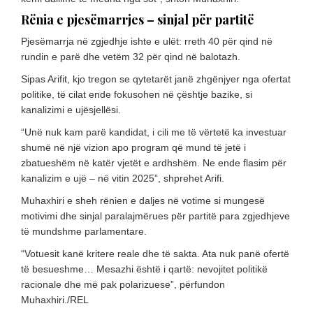
Rënia e pjesëmarrjes – sinjal për partitë
Pjesëmarrja në zgjedhje ishte e ulët: rreth 40 për qind në
rundin e parë dhe vetëm 32 për qind në balotazh.
Sipas Arifit, kjo tregon se qytetarët janë zhgënjyer nga ofertat
politike, të cilat ende fokusohen në çështje bazike, si
kanalizimi e ujësjellësi.
“Unë nuk kam parë kandidat, i cili me të vërtetë ka investuar
shumë në një vizion apo program që mund të jetë i
zbatueshëm në katër vjetët e ardhshëm. Ne ende flasim për
kanalizim e ujë – në vitin 2025”, shprehet Arifi.
Muhaxhiri e sheh rënien e daljes në votime si mungesë
motivimi dhe sinjal paralajmërues për partitë para zgjedhjeve
të mundshme parlamentare.
“Votuesit kanë kritere reale dhe të sakta. Ata nuk panë ofertë
të besueshme… Mesazhi është i qartë: nevojitet politikë
racionale dhe më pak polarizuese”, përfundon
Muhaxhiri./REL