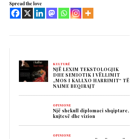
Spread the love
KULTURË
NJË LEXIM TEKSTOLOGJIK
DHE SEMIOTIK I VËLLIMIT
„MOS I KALLXO HARRIMIT“ TË
NAIME BEQIRAJT
OPINIONE
Një shekull diplomaci shqiptare,
kujtesë dhe vizion
OPINIONE