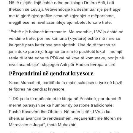
Në të njëjtën linjë është edhe politologu Dritëro Arifi, i cili
thekson se Lëvizja Vetëvendosje ka dëshmuar një përhapje
më të gjerë gjeografike sesa në zgjedhjet e mëparshme,
megjithëse në nivel asambleje ajo mbetet forca e tretë.
“Është një balancë interesante. Me asamble, LVV-ja është në
vendin e tretë, por me komuna (kryetarë) është më mirë se
ka qenë para katër ose tetë vjetësh. Unë do të thosha se
jemi duke parë një fragmentarizim të pushtetit lokal – me një
rënie të lehtë edhe të PDK-së në krye të komunave, por jo në
nivel asambleje”, shpjegon Arifi për Radion Evropa e Lirë.
Përqendrimi në qendrat kryesore
Sipas Muhaxhirit, partitë do ta matin suksesin e tyre në bazë
të fitores në qendrat kryesore.
“LDK-ja do të mbështetet te fitorja në Prishtinë, por duhet të
merret parasysh se ka humbur dy bastione tradicionale:
Fushë Kosovën dhe Obiliqin. Në anën tjetër, LVV-ja ka
shënuar avancim të rëndësishëm, veçanërisht me fitoren në
Mitrovicën e Jugut”, thotë Muhaxhiri.