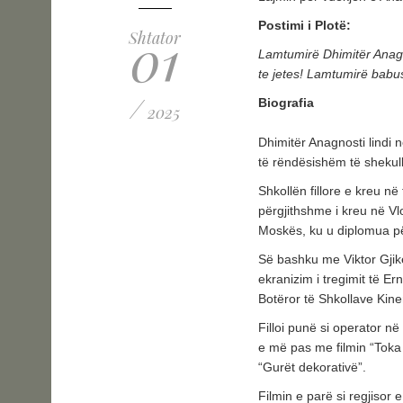
Postimi i Plotë:
01
Shtator
Lamtumirë Dhimitër Anagnos
te jetes! Lamtumirë babu
/
Biografia
2025
Dhimitër Anagnosti lindi 
të rëndësishëm të shekull
Shkollën fillore e kreu n
përgjithshme i kreu në Vl
Moskës, ku u diplomua pë
Së bashku me Viktor Gjikë
ekranizim i tregimit të Er
Botëror të Shkollave Kin
Filloi punë si operator n
e më pas me filmin “Toka 
“Gurët dekorativë”.
Filmin e parë si regjisor 