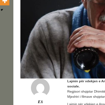
Lajmin për vdekjen e An
sociale.
Regjisori shqiptar Dhimit
Mjeshtri i filmave shqipt
EA
Lajmin për vdekjen e Anag