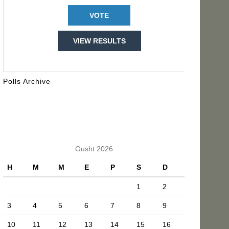
VIEW RESULTS
Polls Archive
KALENDARI
Gusht 2026
H
M
M
E
P
S
D
1
2
3
4
5
6
7
8
9
10
11
12
13
14
15
16