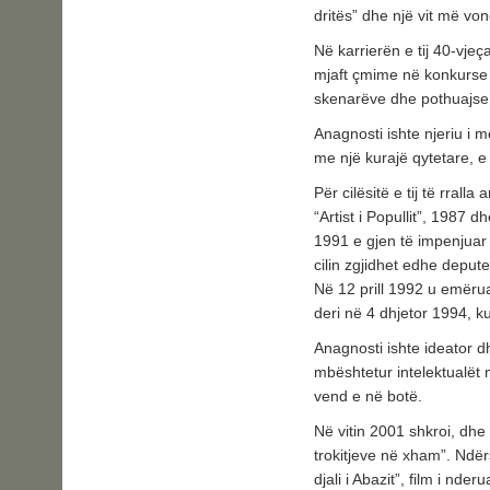
dritës” dhe një vit më vonë
Në karrierën e tij 40-vjeç
mjaft çmime në konkurse
skenarëve dhe pothuajse në
Anagnosti ishte njeriu i m
me një kurajë qytetare, e
Për cilësitë e tij të rralla
“Artist i Popullit”, 1987 
1991 e gjen të impenjuar 
cilin zgjidhet edhe deput
Në 12 prill 1992 u emërua 
deri në 4 dhjetor 1994, 
Anagnosti ishte ideator d
mbështetur intelektualët 
vend e në botë.
Në vitin 2001 shkroi, dh
trokitjeve në xham”. Ndërs
djali i Abazit”, film i nd