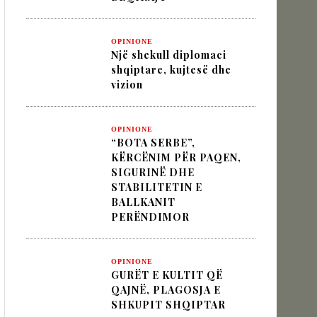
OPINIONE
IK NËPËRMJET INXHINIERISË SË
Një shekull diplomaci
shqiptare, kujtesë dhe
vizion
 VËLLIMIT „MOS I KALLXO HARRIMIT“
OPINIONE
“BOTA SERBE”,
KËRCËNIM PËR PAQEN,
SIGURINË DHE
STABILITETIN E
BALLKANIT
PERËNDIMOR
OPINIONE
GURËT E KULTIT QË
QAJNË, PLAGOSJA E
SHKUPIT SHQIPTAR