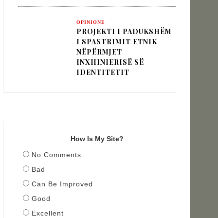
OPINIONE
PROJEKTI I PADUKSHËM
I SPASTRIMIT ETNIK
NËPËRMJET
INXHINIERISË SË
IDENTITETIT
TITULLI
How Is My Site?
No Comments
Bad
Can Be Improved
Good
Excellent