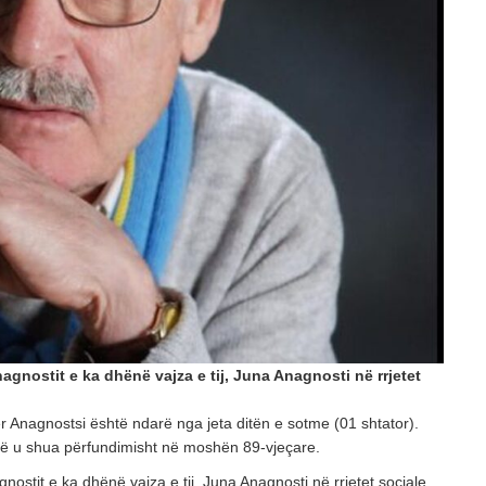
POSTED ON: 25/07/2026
OPINIONE
PROJEKTI I PADUKSHËM I SPASTRIMIT ETN
IDENTITETIT
POSTED ON: 20/07/2026
KULTURË
NJË LEXIM TEKSTOLOGJIK DHE SEMIOTIK I
TË NAIME BEQIRAJT
POSTED ON: 08/08/2026
agnostit e ka dhënë vajza e tij, Juna Anagnosti në rrjetet
ër Anagnostsi është ndarë nga jeta ditën e sotme (01 shtator).
arë u shua përfundimisht në moshën 89-vjeçare.
nostit e ka dhënë vajza e tij, Juna Anagnosti në rrjetet sociale.