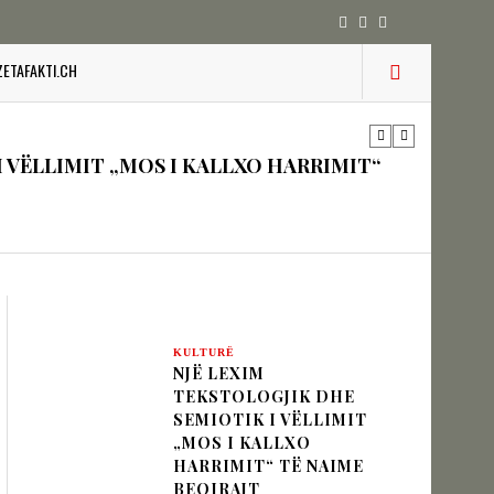
IK NËPËRMJET INXHINIERISË SË
ZETAFAKTI.CH
 VËLLIMIT „MOS I KALLXO HARRIMIT“
zion
KULTURË
URINË DHE STABILITETIN E BALLKANIT
NJË LEXIM
TEKSTOLOGJIK DHE
SEMIOTIK I VËLLIMIT
„MOS I KALLXO
HARRIMIT“ TË NAIME
SHKUPIT SHQIPTAR
BEQIRAJT