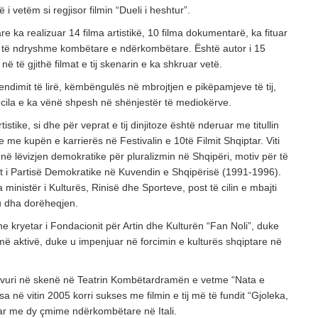
 i vetëm si regjisor filmin “Dueli i heshtur”.
are ka realizuar 14 filma artistikë, 10 filma dokumentarë, ka fituar
 të ndryshme kombëtare e ndërkombëtare. Është autor i 15
 të gjithë filmat e tij skenarin e ka shkruar vetë.
endimit të lirë, këmbëngulës në mbrojtjen e pikëpamjeve të tij,
 cila e ka vënë shpesh në shënjestër të mediokërve.
 artistike, si dhe për veprat e tij dinjitoze është nderuar me titullin
dhe me kupën e karrierës në Festivalin e 10të Filmit Shqiptar. Viti
në lëvizjen demokratike për pluralizmin në Shqipëri, motiv për të
et i Partisë Demokratike në Kuvendin e Shqipërisë (1991-1996).
ministër i Kulturës, Rinisë dhe Sporteve, post të cilin e mbajti
ku dha dorëheqjen.
he kryetar i Fondacionit për Artin dhe Kulturën “Fan Noli”, duke
më aktivë, duke u impenjuar në forcimin e kulturës shqiptare në
e vuri në skenë në Teatrin Kombëtardramën e vetme “Nata e
a në vitin 2005 korri sukses me filmin e tij më të fundit “Gjoleka,
eruar me dy çmime ndërkombëtare në Itali.