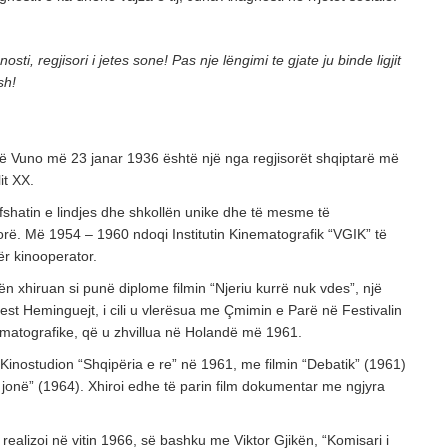
ti, regjisori i jetes sone! Pas nje lëngimi te gjate ju binde ligjit
sh!
në Vuno më 23 janar 1936 është një nga regjisorët shqiptarë më
it XX.
ë fshatin e lindjes dhe shkollën unike dhe të mesme të
orë. Më 1954 – 1960 ndoqi Institutin Kinematografik “VGIK” të
r kinooperator.
n xhiruan si punë diplome filmin “Njeriu kurrë nuk vdes”, një
nest Heminguejt, i cili u vlerësua me Çmimin e Parë në Festivalin
ematografike, që u zhvillua në Holandë më 1961.
ë Kinostudion “Shqipëria e re” në 1961, me filmin “Debatik” (1961)
jonë” (1964). Xhiroi edhe të parin film dokumentar me ngjyra
e realizoi në vitin 1966, së bashku me Viktor Gjikën, “Komisari i