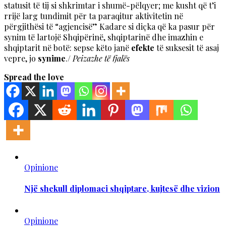
statusit të tij si shkrimtar i shumë-pëlqyer; me kusht që t’i
rrijë larg tundimit për ta paraqitur aktivitetin në
përgjithësi të “agjencisë” Kadare si diçka që ka pasur për
synim të lartojë Shqipërinë, shqiptarinë dhe imazhin e
shqiptarit në botë: sepse këto janë
efekte
të suksesit të asaj
vepre, jo
synime
./
Peizazhe të fjalës
Spread the love
Opinione
Një shekull diplomaci shqiptare, kujtesë dhe vizion
Opinione