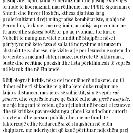
pastaj vitet 1960, koha e liberalizimit dhe pastaj e shtypjes
brutale të liberalizmit, marrëdhëniet me PPSH, Sigurimin e
Shtetit dhe Enver Hoxhën, kthesa djathtas larg
proletkultizmit drejt mitografisë kombëtariste, njohja në
Perëndim, fërkimet me regjimin, arratisja aq e vonuar në
Francë dhe suksesi botëror po aq i vonuar, tortura e
Nobelit të munguar, vitet e fundit në Shqipëri; nëse i
përfytyrojmë këto faza si salla të ndryshme në muzeun
abstrakt të Kadaresë, një vizitë atje për lexuesin e sotëm do
të vlente sa njëqind shtëpi muze, portrete të pikturuara,
buste dhe recitime poezish dhe lista përkthimesh të veprës
në Marok dhe në Finlandë.
Këtij biografi kritik, nëse del ndonjëherë në skenë, do t’i
duhet edhe t’i shkoqitë të gjitha këto duke ruajtur me
kujdes distancën mes jetës së subjektit, si një vepër
sui
generis
, dhe veprës letrare që është edhe ajo
pjesë e asaj jete
,
me një biografi të vetën, që shtjellohet në brezat e lexuesve
dhe të kritikës pavarësisht nga çfarë i ka ndodhur autorit
si qytetar dhe person publik; dhe, më në fund, të
faktorizojë edhe Kadarenë si zë i fuqishëm në jetën
shqiptare, me ndërhyrjet që kanë përfituar ndjeshëm prej