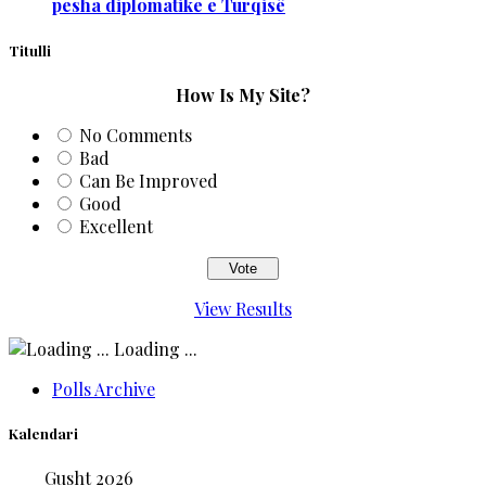
pesha diplomatike e Turqisë
Titulli
How Is My Site?
No Comments
Bad
Can Be Improved
Good
Excellent
View Results
Loading ...
Polls Archive
Kalendari
Gusht 2026