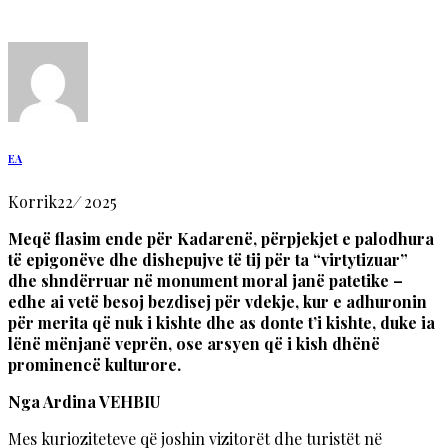
EA
Korrik
22
/
2025
Meqë flasim ende për Kadarenë, përpjekjet e palodhura
të epigonëve dhe dishepujve të tij për ta “virtytizuar”
dhe shndërruar në monument moral janë patetike –
edhe ai vetë besoj bezdisej për vdekje, kur e adhuronin
për merita që nuk i kishte dhe as donte t’i kishte, duke ia
lënë mënjanë veprën, ose arsyen që i kish dhënë
prominencë kulturore.
Nga Ardina VEHBIU
Mes kurioziteteve që joshin vizitorët dhe turistët në