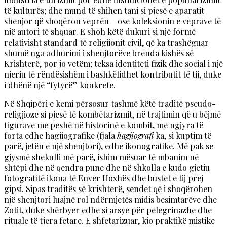
të kulturës; dhe mund të shihen tani si pjesë e aparatit
shenjor që shoqëron veprën – ose koleksionin e veprave të
një autori të shquar. E shoh këtë dukuri si një formë
relativisht standard të religjionit civil, që ka trashëguar
shumë nga adhurimi i shenjtorëve brenda kishës së
Krishterë, por jo vetëm; teksa identiteti fizik dhe social i një
njeriu të rëndësishëm i bashkëlidhet kontributit të tij, duke
i dhënë një “fytyrë” konkrete.
Në Shqipëri e kemi përsosur tashmë këtë traditë pseudo-
religjioze si pjesë të kombëtarizmit, në trajtimin që u bëjmë
figurave me peshë në historinë e kombit, me ngjyra të
forta edhe hagjiografike (fjala
hagjiografi
ka, si kuptim të
parë, jetën e një shenjtori), edhe ikonografike. Më pak se
gjysmë shekulli më parë, ishim mësuar të mbanim në
shtëpi dhe në qendra pune dhe në shkolla e kudo gjetiu
fotografitë ikona të Enver Hoxhës dhe bustet e tij prej
gipsi. Sipas traditës së krishterë, sendet që i shoqërohen
një shenjtori luajnë rol ndërmjetës midis besimtarëve dhe
Zotit, duke shërbyer edhe si arsye për pelegrinazhe dhe
rituale të tjera fetare. E shfetarizuar, kjo praktikë mistike