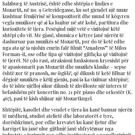
Salzburg të Austrisë, është edhe shtëpia e lindjes e
Mozartit, në no. 9 Getreidegasse, ku sot gjendet një muze
kushtuar fëmijërisë së kompozitorit dhe mund të këqyren
vegla muzikore që ai ka luajtur në atë kohë, partitura dhe
kuriozitete të tjera. Pesëqind mijë vetë e vizitojnë këtë
shtëpi çdo vit. Me gjasë, shumica e këtyre janë njerëz të
dashuruar pas muzikës së Mozartit, por do të ketë edhe
nga ata që ia njohin emrin falë filmit “Amadeus” të Milos
Forman-it, ose edhe tipa që vizitojnë gjithçka që vizitojnë
të tjerët. Në çdo rast, atraksioni funksionon kryesisht për
të apasionuarit pas Mozartit dhe muzikës klasike – sepse
është zor të pranosh,
me logjikë
, që dikush të ketë filluar të
dëgjojë muzikën e këtij gjeniu, pasi ia ka vizituar shtëpinë;
do të ishte njëlloj sikur dikush të zhvillonte një interes të
befasishëm për koncertin no. 21 për piano dhe orkestër (K.
467), pasi të kish shijuar një Mozartkugel.
Shtëpitë, kasollet dhe vendet e tjera ku kanë banuar njerëz
të mëdhenj, studiot atelietë dhe laboratorët e tyre,
dorëshkrimet, por edhe krevatet ku kanë fjetur dhe
karriget ku janë ulur gjithnjë janë shfrytëzuar nga
industria e turizmit por edhe institucionet e popullarizimit