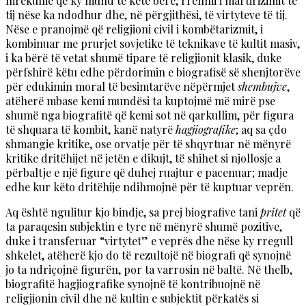
mrekullie që ky mund të ketë bërë, rrëfimi i martirizimit të
tij nëse ka ndodhur dhe, në përgjithësi, të virtyteve të tij.
Nëse e pranojmë që religjioni civil i kombëtarizmit, i
kombinuar me prurjet sovjetike të teknikave të kultit masiv,
i ka bërë të vetat shumë tipare të religjionit klasik, duke
përfshirë këtu edhe përdorimin e biografisë së shenjtorëve
për edukimin moral të besimtarëve nëpërmjet
shembujve
,
atëherë mbase kemi mundësi ta kuptojmë më mirë pse
shumë nga biografitë që kemi sot në qarkullim, për figura
të shquara të kombit, kanë natyrë
hagjiografike
; aq sa çdo
shmangie kritike, ose orvatje për të shqyrtuar në mënyrë
kritike dritëhijet në jetën e dikujt, të shihet si njollosje a
përbaltje e një figure që duhej ruajtur e pacenuar; madje
edhe kur këto dritëhije ndihmojnë për të kuptuar veprën.
Aq është ngulitur kjo bindje, sa prej biografive tani
pritet
që
ta paraqesin subjektin e tyre në mënyrë shumë pozitive,
duke i transferuar “virtytet” e veprës dhe nëse ky rregull
shkelet, atëherë kjo do të rezultojë në biografi që synojnë
jo ta ndriçojnë figurën, por ta varrosin në baltë. Në thelb,
biografitë hagjiografike synojnë të kontribuojnë në
religjionin civil dhe në kultin e subjektit përkatës si