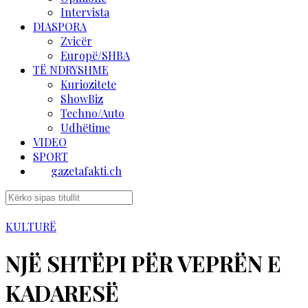
Intervista
DIASPORA
Zvicër
Europë/SHBA
TË NDRYSHME
Kuriozitete
ShowBiz
Techno/Auto
Udhëtime
VIDEO
SPORT
gazetafakti.ch
KULTURË
NJË SHTËPI PËR VEPRËN E
KADARESË