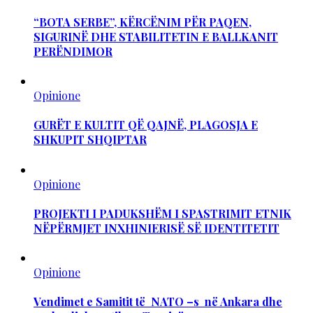
“BOTA SERBE”, KËRCËNIM PËR PAQEN,
SIGURINË DHE STABILITETIN E BALLKANIT
PERËNDIMOR
Opinione
GURËT E KULTIT QË QAJNË, PLAGOSJA E
SHKUPIT SHQIPTAR
Opinione
PROJEKTI I PADUKSHËM I SPASTRIMIT ETNIK
NËPËRMJET INXHINIERISË SË IDENTITETIT
Opinione
Vendimet e Samitit të NATO –s në Ankara dhe