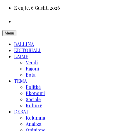
E enjte, 6 Gusht, 2026
Menu
BALLINA
EDITORIALI
LAJME
Vendi
Rajoni
Bota
TEMA
Politkë
Ekonomi
Sociale
Kulturë
DEBAT
Kolumna
Analiza
Opinione