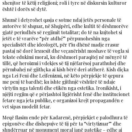
shenjtor të këtij religjioni; roli i tyre në diskursin kulturor
është i dorës së dytë.
Shumë i detyrohet qasja e sotme ndaj jetës personale të
autorëve të shquar, në Shqipëri, edhe kultit të dëshmorëve
gjatë periudhës së regjimit totalitar; do të na kujtohet si
jetët e të vrarëve “për atdhé” përpunoheshin nga
specialistët dhe ideologët, për t’iu dhënë madje rrasur
pastaj në dorë lexuesit dhe veçanërisht moshave të vogla si
tekste edukimi moral, ku dëshmori paraqitej në mënyrë të
tillë, që heroizmi i vdekjes së tij njëfarësoj parathuhej dhe
përmbahej në gjithçka ai kish bërë deri atëherë. Kish diçka
nga Lei Feni dhe Leifenizmi, në këto përpjekje të qepura
me penj të bardhë; ku ishte gjithnjë vështirë të ndaje
virtytin nga talenti dhe etikën nga estetika. Ironikisht, i
njëjti regjim që e përjashtoi ligjërisht fenë dhe institucionet
fetare nga jeta publike, e organizoi krejt propagandën e
vet sipas modelit fetar.
Meqë flasim ende për Kadarenë, përpjekjet e palodhura të
epigonëve dhe dishepujve të tij për ta “virtytizuar” dhe
shndërruar në monument moral janë patetike – edhe ai