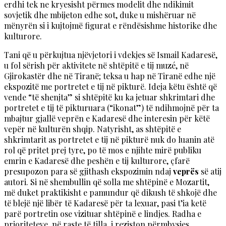
erdhi tek ne kryesisht përmes modelit dhe ndikimit
sovjetik dhe mbijeton edhe sot, duke u mishëruar në
mënyrën si i kujtojmë figurat e rëndësishme historike dhe
kulturore.
Tani që u përkujtua njëvjetori i vdekjes së Ismail Kadaresë,
u fol sërish për aktivitete në shtëpitë e tij muzé, në
Gjirokastër dhe në Tiranë; teksa u hap në Tiranë edhe një
ekspozitë me portretet e tij në pikturë. Ideja këtu është që
vende “të shenjta” si shtëpitë ku ka jetuar shkrimtari dhe
portretet e tij të pikturuara (“ikonat”) të ndihmojnë për ta
mbajtur gjallë veprën e Kadaresë dhe interesin për këtë
vepër në kulturën shqip. Natyrisht, as shtëpitë e
shkrimtarit as portretet e tij në pikturë nuk do luanin atë
rol që pritet prej tyre, po të mos e njihte mirë publiku
emrin e Kadaresë dhe peshën e tij kulturore, çfarë
presupozon para së gjithash ekspozimin ndaj
veprës
së atij
autori. Si në shembullin që solla me shtëpinë e Mozartit,
më duket praktikisht e pamundur që dikush të shkojë dhe
të blejë një libër të Kadaresë për ta lexuar, pasi t’ia ketë
parë portretin ose vizituar shtëpinë e lindjes. Radha e
prioriteteve, në raste të tilla, i reziston përmbysjes.