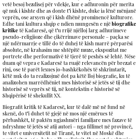
vetë besoj bezdisej për vdekje, kur e adhuronin për merita
që nuk i kishte dhe as donte t’i kishte, duke ia lënë mënjanë
veprën, ose arsyen që i kish dhënë prominencë kulturore.
Edhe tani kultura shqip e ndien mungesën e një
biografike
kritike
të Kadaresë, që t’u rrijë njëlloj larg adhurimeve
pseudo-religjioze dhe çikërrimave personale – paçka se
një ndërmarrje e tillë do të duhej të kish marrë përparësi
absolute, në krahasim me shtëpitë muze, ekspozitat me
portrete dhe performativë të tjerë të peshës së lehtë. Nëse
duam që vepra e Kadaresë ta ruajë relevancën për brezat e
rinj, ose të parët lexues jo-bashkëkohës të shkrimtarit,
këtë nuk do ta realizojmë dot pa këtë lloj biografie, ku të
analizohen marrëdhëniet mes historisë së jetës së tij dhe
historisë së veprës së tij, në kontekstin e historisë së
Shqipërisë të shekullit XX.
Biografit kritik të Kadaresë, kur të dalë më në fund në
skenë, do t’i duhet të gjejë në mos një emërues të
përbashkët, të paktën ngjashmëri familjare mes fazave të
ndryshme të jetës së atij autori – nga fillimet në provincë,
te vitet e universitetit në Tiranë, te vitet në Moskë dhe