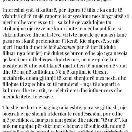
Interesimi ynë, si kulturë, për figura të tilla e ka ende të
vështirë që të ruajë raporte të arsyeshme mes biografisë së
njeriut dhe veprës së tij – sa kohë që vazhdojmë t’u
atribuojmë njerëzve me kontribute të mëdha publike, si
shkrimtarëve dhe artistëve, virtyte morale që ata as i kanë
pasur as i kanë pretenduar t’i kenë. Kjo shpresë, se një
njeri i madh duhet të jetë
shembull
për të tjerët (duke
filluar nga fëmijët) më duket se buron edhe ajo nga nevoja
që kemi për udhëheqës shpirtërorë, në një epokë kur
pushtetarët dhe politikanët mjaftohen të numërojnë votat
dhe të ruajnë kolltukun. Në një kuptim, jo thjesht
metaforik, duam gjithnjë të kemi shenjtorë mes nesh, dhe
fillojmë t’i zgjedhim ku të mundemi – nga të shquarit e
kulturës dhe të artit, te celebritetet dhe influencers dhe
mediokritetet televizive.
Thashë më lart që hagjiografia është, para së gjithash, një
biografi e një shenjti a kleriku të rëndësishëm, por edhe
një predikuesi, murgu a murgeshe dhe njeriu “të urtë”, ku
nuk mungojnë përshkrimet e bëmave të subjektit, ndonjë