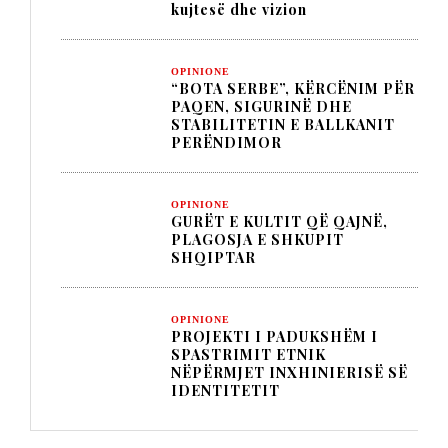
kujtesë dhe vizion
OPINIONE
“BOTA SERBE”, KËRCËNIM PËR
PAQEN, SIGURINË DHE
STABILITETIN E BALLKANIT
PERËNDIMOR
OPINIONE
GURËT E KULTIT QË QAJNË,
PLAGOSJA E SHKUPIT
SHQIPTAR
OPINIONE
PROJEKTI I PADUKSHËM I
SPASTRIMIT ETNIK
NËPËRMJET INXHINIERISË SË
IDENTITETIT