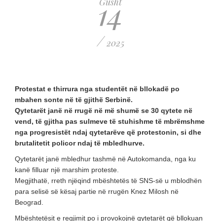
14
Gusht
/
2025
Protestat e thirrura nga studentët në bllokadë po
mbahen sonte në të gjithë Serbinë.
Qytetarët janë në rrugë në më shumë se 30 qytete në
vend, të gjitha pas sulmeve të stuhishme të mbrëmshme
nga progresistët ndaj qytetarëve që protestonin, si dhe
brutalitetit policor ndaj të mbledhurve.
Qytetarët janë mbledhur tashmë në Autokomanda, nga ku
kanë filluar një marshim proteste.
Megjithatë, rreth njëqind mbështetës të SNS-së u mblodhën
para selisë së kësaj partie në rrugën Knez Milosh në
Beograd.
Mbështetësit e regjimit po i provokojnë qytetarët që bllokuan