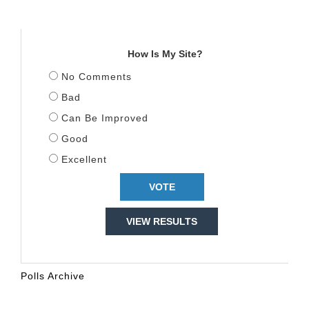
TITULLI
How Is My Site?
No Comments
Bad
Can Be Improved
Good
Excellent
VIEW RESULTS
Polls Archive