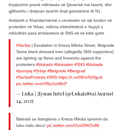
kryqëzimin pranë ndërtesës së Qeverisë me lazerë, dhe
gjithashtu i drejtuan lazerët drejt gazetarëve të N1.
Anëtarët e Xhandarmërisë u vendosën në një kordon në
protestën në Vrbas, ndërsa mbështetësit e Vuçiçit u
mblodhën para ambienteve të SNS-së në këtë qytet.
#Serbia
| Escalation in Kneza Miloša Street, Belgrade.
Some black-dressed men (allegedly SNS supporters)
are lighting up flares and fireworks against the
protesters.
#blokada
#blokaderi
#SNS
#blokade
#pumpaj
#Srbija
#Belgrade
#Beograd
#SerbiaProtests
#SNS
https://t.co/HEmRt2fguA
pic.twitter.com/VRpJzmBicP
— Luka | Дунав Intel (@Lukai1861)
August
14, 2025
Batinaši sa štanglama u Kneza Miloša spremni da
tuku našu decu!
pic.twitter.com/OvxDN6Ov88