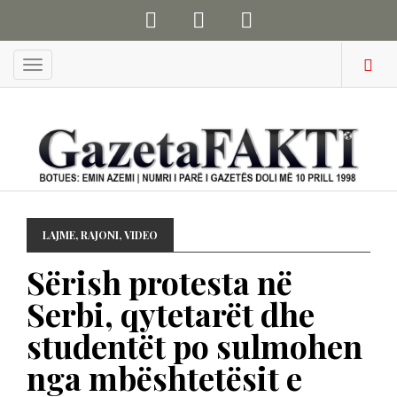
Menu
LAJME
,
RAJONI
,
VIDEO
Sërish protesta në
Serbi, qytetarët dhe
studentët po sulmohen
nga mbështetësit e