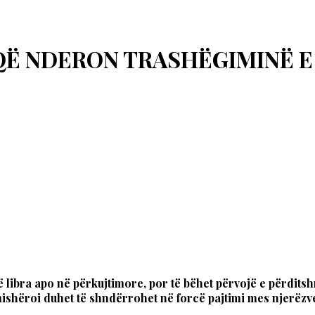
 QË NDERON TRASHËGIMINË 
libra apo në përkujtimore, por të bëhet përvojë e përditsh
ishëroi duhet të shndërrohet në forcë pajtimi mes njerëzve;