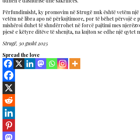
udhën e dashurisë dhe sakrificës.
Përfundimisht, ky promovim në Strugë nuk është vetëm një ng
vetëm në libra apo në përkujtimore, por të bëhet përvojë e p
mishëroi duhet të shndërrohet në forcë pajtimi mes njerëzve;
pjesë e këtyre ditëve të shenjta, na kujton se edhe një qytet
Strugë, 30 gusht 2025
Spread the love