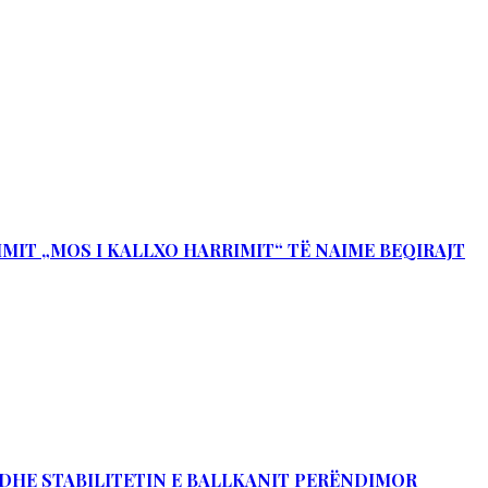
IMIT „MOS I KALLXO HARRIMIT“ TË NAIME BEQIRAJT
Ë DHE STABILITETIN E BALLKANIT PERËNDIMOR