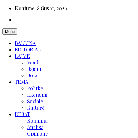
E shtunë, 8 Gusht, 2026
Menu
BALLINA
EDITORIALI
LAJME
Vendi
Rajoni
Bota
TEMA
Politkë
Ekonomi
Sociale
Kulturë
DEBAT
Kolumna
Analiza
Opinione