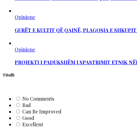
Opinione
GURËT E KULTIT QË QAJNË, PLAGOSJA E SHKUPI
Opinione
PROJEKTI I PADUKSHËM I SPASTRIMIT ETNIK NË
Titulli
No Comments
Bad
Can Be Improved
Good
Excellent