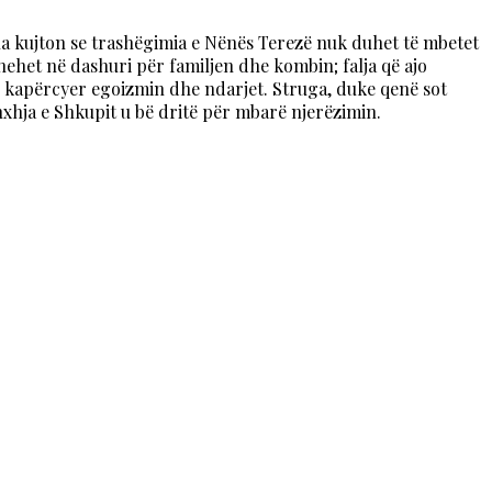
 na kujton se trashëgimia e Nënës Terezë nuk duhet të mbetet
hehet në dashuri për familjen dhe kombin; falja që ajo
të kapërcyer egoizmin dhe ndarjet. Struga, duke qenë sot
onxhja e Shkupit u bë dritë për mbarë njerëzimin.