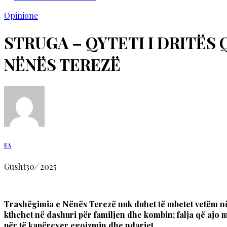
Opinione
STRUGA – QYTETI I DRITËS
NËNËS TEREZË
EA
Gusht
30
/
2025
Trashëgimia e Nënës Terezë nuk duhet të mbetet vetëm në 
kthehet në dashuri për familjen dhe kombin; falja që ajo m
për të kapërcyer egoizmin dhe ndarjet.