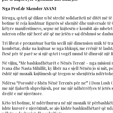
Nga Prof.dr Skender ASANI
Struga, qyteti që dikur u bë strehë solidariteti në ditët më t
botime të reja kushtuar figurës së shenjtë dhe universale të
këtyre manifestimeve, sepse në kujtesën e kombit ajo mbetet 
nderon edhe një herë atë që me jetën e saj dëshmoi se dashur
Tri librat e prezantuar bartin secili një dimension unik të tr
kombëtar, duke na kujtuar se nga Shkupi, me rrënjë të lashta 
ftesë për të parë se si një qytet i vogël mund të dhurojë një 
Në vijim, “Me bashkudhëtarët e Nënës Terezë – nga misioni n
Ivana dhe Nasta Mihillit, ky libër na e sjell Nënën jo si mit,
është një mozaik kujtimesh që tregon se shenjtëria ndërtohe
Ndërsa “Porositë e Shën Nënë Terezës për ne” i Dom Lush Gje
me një fjalorth shprehjesh, por me një udhërrëfyes të jetës 
drejtë e më njerëzore.
Këto tri botime, të ndërthurura në një mozaik të përbashkët
ishte kurorë e njerëzimit, se ajo kishte bashkudhëtarë që nda