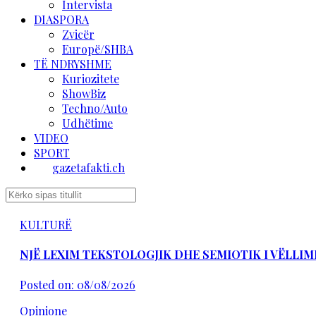
Intervista
DIASPORA
Zvicër
Europë/SHBA
TË NDRYSHME
Kuriozitete
ShowBiz
Techno/Auto
Udhëtime
VIDEO
SPORT
gazetafakti.ch
KULTURË
NJË LEXIM TEKSTOLOGJIK DHE SEMIOTIK I VËLLIM
Posted on: 08/08/2026
Opinione