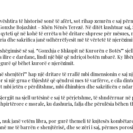
ë vështira të historisë sonë të afërt, sot rihap zemrën e saj p
 Gonxhe Bojaxhiut – Shën Nënës Terezë. Në ditët kushtuar saj,
qyteti që në kohë të errëta u bë dritare shprese për mësues, n
ia dhe sakrifica janë udhërrëfyesit më të vërtetë të njerëzimi
ashëgimisë së saj. “Gonxhja e Shkupit në Kurorën e Botës” sjell
ilire e dardane, lindi një bijë që ndriçoi botën mbarë. Ky lib
figurë që bëhet kurorë e njerëzimit.
ë shenjtëri” hap një dritare të rrallë mbi dimensionin e saj 
 por si një grua e thjeshtë që qëndroi mes të varfërve, e cila d
t mbi jetën e përditshme, mbi dhimbjen dhe sakrificën e ndar
rgjit na sjell urtësinë e saj të përjetshme, të shndërruar në
shpirtërore e morale, ku dashuria, falja dhe përulësia bëhen 
, nuk janë vetëm libra, por gurë themeli të kujtesës kombëtar
në me të barrën e shenjtërisë, dhe se zëri i saj, përmes poros