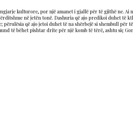
jarje kulturore, por një amanet i gjallë për të gjithë ne. Ai
ërditshme në jetën tonë. Dashuria që ajo predikoi duhet të kt
 përulësia që ajo jetoi duhet të na shërbejë si shembull për 
 mund të bëhet pishtar drite për një komb të tërë, ashtu siç G