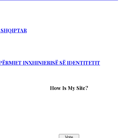
T SHQIPTAR
PËRMJET INXHINIERISË SË IDENTITETIT
How Is My Site?