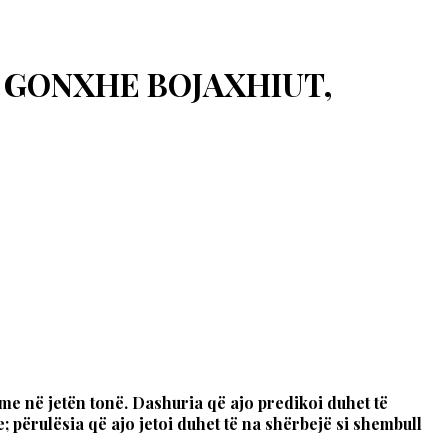
E GONXHE BOJAXHIUT,
me në jetën tonë. Dashuria që ajo predikoi duhet të
 përulësia që ajo jetoi duhet të na shërbejë si shembull