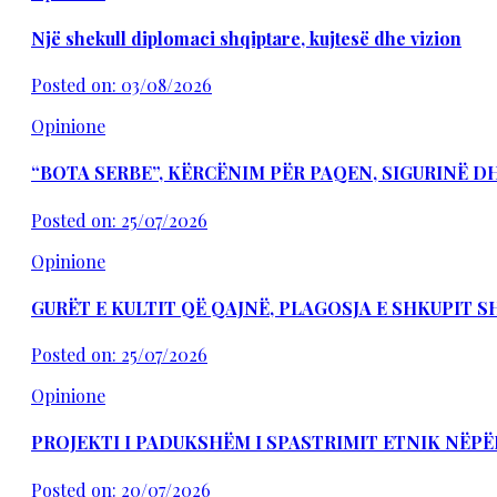
Një shekull diplomaci shqiptare, kujtesë dhe vizion
Posted on: 03/08/2026
Opinione
“BOTA SERBE”, KËRCËNIM PËR PAQEN, SIGURINË 
Posted on: 25/07/2026
Opinione
GURËT E KULTIT QË QAJNË, PLAGOSJA E SHKUPIT 
Posted on: 25/07/2026
Opinione
PROJEKTI I PADUKSHËM I SPASTRIMIT ETNIK NËPË
Posted on: 20/07/2026