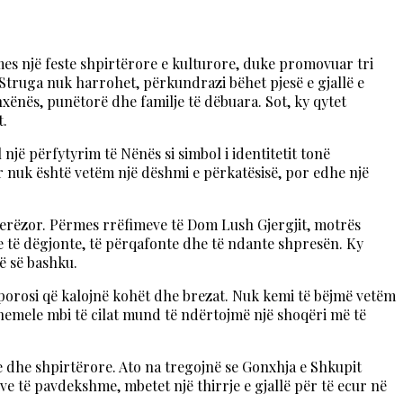
ërmes një feste shpirtërore e kulturore, duke promovuar tri
 Struga nuk harrohet, përkundrazi bëhet pjesë e gjallë e
xënës, punëtorë dhe familje të dëbuara. Sot, ky qytet
t.
 një përfytyrim të Nënës si simbol i identitetit tonë
ër nuk është vetëm një dëshmi e përkatësisë, por edhe një
njerëzor. Përmes rrëfimeve të Dom Lush Gjergjit, motrës
inte të dëgjonte, të përqafonte dhe të ndante shpresën. Ky
ë së bashku.
 porosi që kalojnë kohët dhe brezat. Nuk kemi të bëjmë vetëm
themele mbi të cilat mund të ndërtojmë një shoqëri më të
e dhe shpirtërore. Ato na tregojnë se Gonxhja e Shkupit
ive të pavdekshme, mbetet një thirrje e gjallë për të ecur në