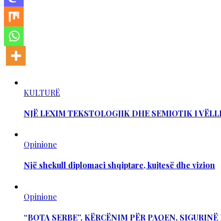
KULTURË
NJË LEXIM TEKSTOLOGJIK DHE SEMIOTIK I VËLL
Opinione
Një shekull diplomaci shqiptare, kujtesë dhe vizion
Opinione
“BOTA SERBE”, KËRCËNIM PËR PAQEN, SIGURIN