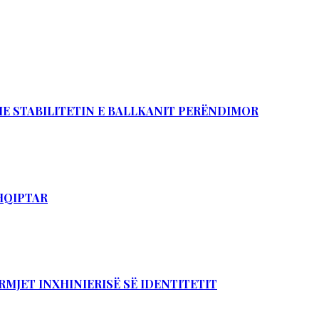
DHE STABILITETIN E BALLKANIT PERËNDIMOR
SHQIPTAR
RMJET INXHINIERISË SË IDENTITETIT