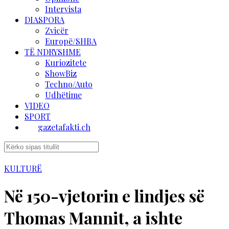
Intervista
DIASPORA
Zvicër
Europë/SHBA
TË NDRYSHME
Kuriozitete
ShowBiz
Techno/Auto
Udhëtime
VIDEO
SPORT
gazetafakti.ch
KULTURË
Në 150-vjetorin e lindjes së
Thomas Mannit, a ishte