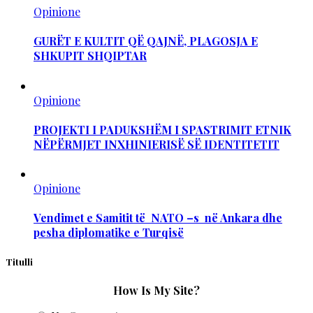
Opinione
GURËT E KULTIT QË QAJNË, PLAGOSJA E
SHKUPIT SHQIPTAR
Opinione
PROJEKTI I PADUKSHËM I SPASTRIMIT ETNIK
NËPËRMJET INXHINIERISË SË IDENTITETIT
Opinione
Vendimet e Samitit të NATO –s në Ankara dhe
pesha diplomatike e Turqisë
Titulli
How Is My Site?