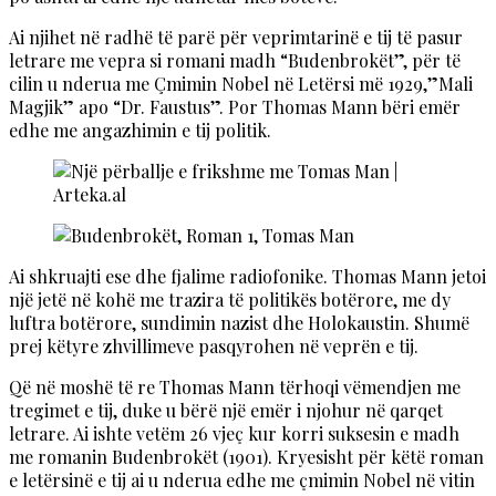
Ai njihet në radhë të parë për veprimtarinë e tij të pasur
letrare me vepra si romani madh “Budenbrokët”, për të
cilin u nderua me Çmimin Nobel në Letërsi më 1929,”Mali
Magjik” apo “Dr. Faustus”. Por Thomas Mann bëri emër
edhe me angazhimin e tij politik.
Ai shkruajti ese dhe fjalime radiofonike. Thomas Mann jetoi
një jetë në kohë me trazira të politikës botërore, me dy
luftra botërore, sundimin nazist dhe Holokaustin. Shumë
prej këtyre zhvillimeve pasqyrohen në veprën e tij.
Që në moshë të re Thomas Mann tërhoqi vëmendjen me
tregimet e tij, duke u bërë një emër i njohur në qarqet
letrare. Ai ishte vetëm 26 vjeç kur korri suksesin e madh
me romanin Budenbrokët (1901). Kryesisht për këtë roman
e letërsinë e tij ai u nderua edhe me çmimin Nobel në vitin