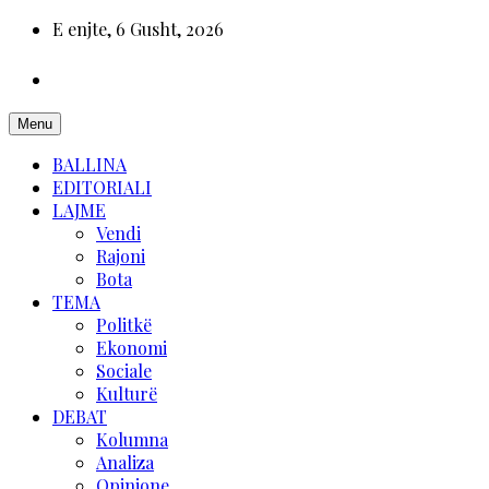
E enjte, 6 Gusht, 2026
Menu
BALLINA
EDITORIALI
LAJME
Vendi
Rajoni
Bota
TEMA
Politkë
Ekonomi
Sociale
Kulturë
DEBAT
Kolumna
Analiza
Opinione