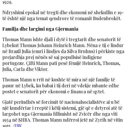
1929.
Ndryshimi epokal në tregti dhe ekonomi në shekullin e 19-
të është një nga temat qendrore të romanit Budenbrokët.
Familja dhe largimi nga Gjermania
Thomas Mann ishte djali i dytë i tregtarit dhe senatorit të
Lybekut Thomas Johann Heinrich Mann. Nëna e tij e lindur
në Brazil Julia (emri i lindjes da Silva Bruhns) i përkiste nga
prejardhja prej nënës së saj popullsisë indigjene
portugeze. Çifti Mann pati pesë fëmijë Heinrich, Thomas,
Julia, Carla dhe Viktor.
Thomas Mann u rrit në kushte të mira në një familje të
pasur në Lybek, ku babai i tij deri në vdekje mbante edhe
postet e senatorit për ekonomi e financa në qytet.
Gjatë periudhës së forcimit të nacionalsocialistëve ai u bë
një kundërtar i rreptë i këtij sistemi, gjë që e detyroi atë të
largohet nga Gjermania fillimisht në Zvicër dhe nga viti
1934 në SHBA. Thomas Mann ndërroi jetë në Zyrih në vitin
1955. /
DW