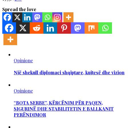
Spread the love
Opinione
Një shekull diplomaci shqiptare, kujtesë dhe vizion
Opinione
“BOTA SERBE”, KËRCËNIM PËR PAQEN,
SIGURINË DHE STABILITETIN E BALLKANIT
PERËNDIMOR