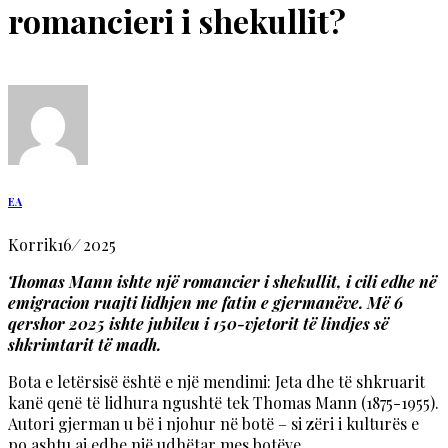
romancieri i shekullit?
EA
Korrik
16
/
2025
Thomas Mann ishte një romancier i shekullit, i cili edhe në
emigracion ruajti lidhjen me fatin e gjermanëve. Më 6
qershor 2025 ishte jubileu i 150-vjetorit të lindjes së
shkrimtarit të madh.
Bota e letërsisë është e një mendimi: Jeta dhe të shkruarit
kanë qenë të lidhura ngushtë tek Thomas Mann (1875-1955).
Autori gjerman u bë i njohur në botë – si zëri i kulturës e
po ashtu ai edhe një udhëtar mes botëve.