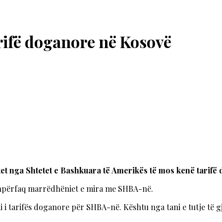
rifë doganore në Kosovë
t nga Shtetet e Bashkuara të Amerikës të mos kenë tarifë
 shpërfaq marrëdhëniet e mira me SHBA-në.
i tarifës doganore për SHBA-në. Kështu nga tani e tutje të gj