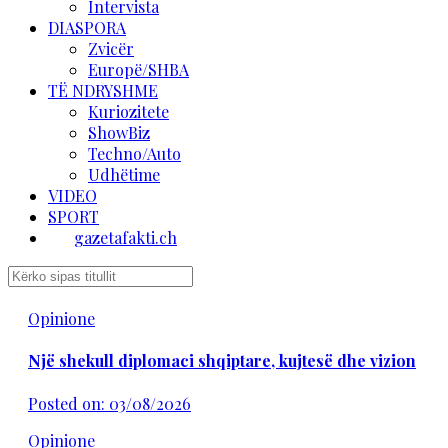
Intervista
DIASPORA
Zvicër
Europë/SHBA
TË NDRYSHME
Kuriozitete
ShowBiz
Techno/Auto
Udhëtime
VIDEO
SPORT
gazetafakti.ch
Opinione
Një shekull diplomaci shqiptare, kujtesë dhe vizion
Posted on: 03/08/2026
Opinione