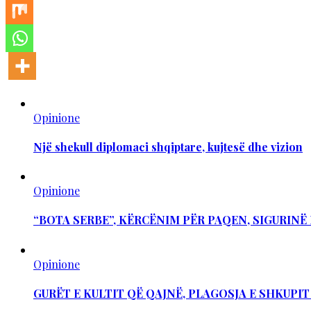
Opinione
Një shekull diplomaci shqiptare, kujtesë dhe vizion
Opinione
“BOTA SERBE”, KËRCËNIM PËR PAQEN, SIGURIN
Opinione
GURËT E KULTIT QË QAJNË, PLAGOSJA E SHKUPI