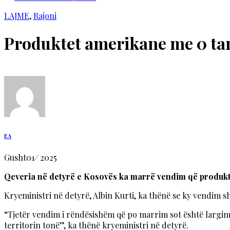
LAJME
,
Rajoni
Produktet amerikane me 0 ta
EA
Gusht
01
/
2025
Qeveria në detyrë e Kosovës ka marrë vendim që produkte
Kryeministri në detyrë, Albin Kurti, ka thënë se ky vendim
“Tjetër vendim i rëndësishëm që po marrim sot është largimi 
territorin tonë”, ka thënë kryeministri në detyrë.