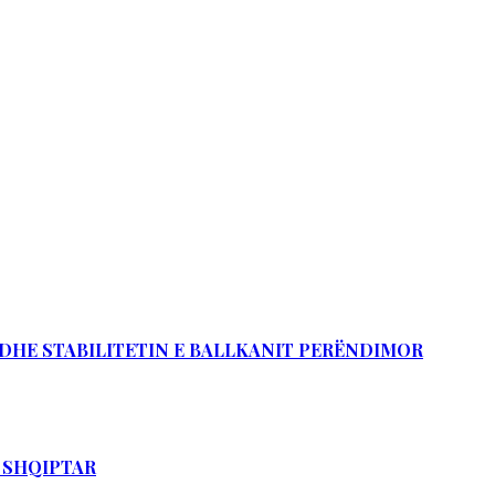
Ë DHE STABILITETIN E BALLKANIT PERËNDIMOR
T SHQIPTAR