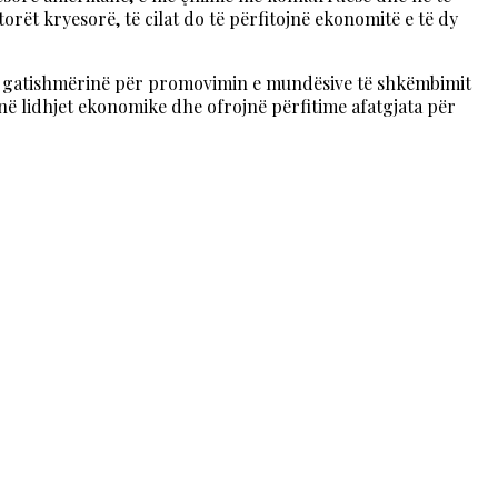
orët kryesorë, të cilat do të përfitojnë ekonomitë e të dy
 gatishmërinë për promovimin e mundësive të shkëmbimit
ë lidhjet ekonomike dhe ofrojnë përfitime afatgjata për