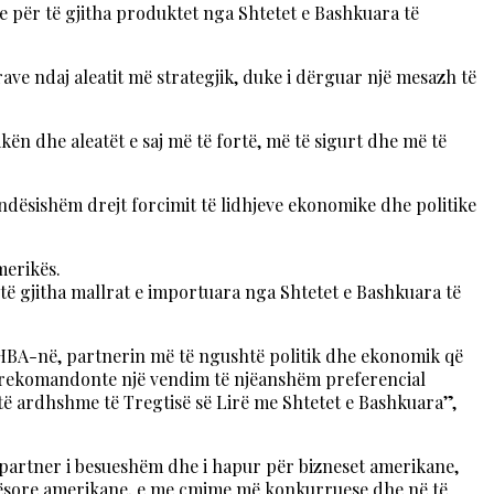
re për të gjitha produktet nga Shtetet e Bashkuara të
ave ndaj aleatit më strategjik, duke i dërguar një mesazh të
ën dhe aleatët e saj më të fortë, më të sigurt dhe më të
ëndësishëm drejt forcimit të lidhjeve ekonomike dhe politike
merikës.
ë gjitha mallrat e importuara nga Shtetet e Bashkuara të
HBA-në, partnerin më të ngushtë politik dhe ekonomik që
la rekomandonte një vendim të njëanshëm preferencial
të ardhshme të Tregtisë së Lirë me Shtetet e Bashkuara”,
ë partner i besueshëm dhe i hapur për bizneset amerikane,
lësore amerikane, e me çmime më konkurruese dhe në të