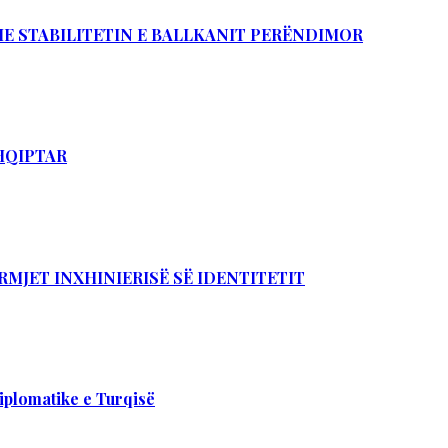
DHE STABILITETIN E BALLKANIT PERËNDIMOR
SHQIPTAR
RMJET INXHINIERISË SË IDENTITETIT
iplomatike e Turqisë