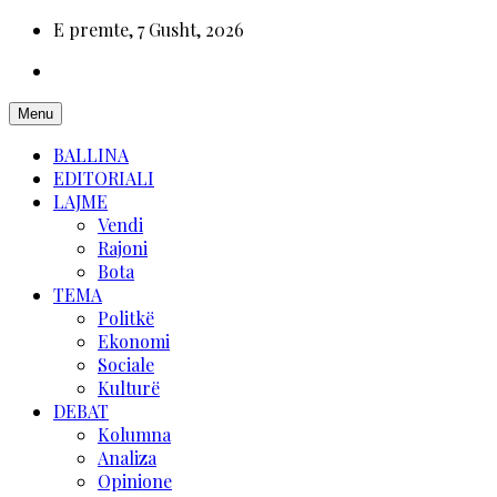
E premte, 7 Gusht, 2026
Menu
BALLINA
EDITORIALI
LAJME
Vendi
Rajoni
Bota
TEMA
Politkë
Ekonomi
Sociale
Kulturë
DEBAT
Kolumna
Analiza
Opinione