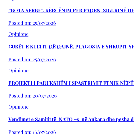
“BOTA SERBE”, KËRCËNIM PËR PAQEN, SIGURINË 
Posted on: 25/07/2026
Opinione
GURËT E KULTIT QË QAJNË, PLAGOSJA E SHKUPIT 
Posted on: 25/07/2026
Opinione
PROJEKTI I PADUKSHËM I SPASTRIMIT ETNIK NËPË
Posted on: 20/07/2026
Opinione
Vendimet e Samitit të NATO –s në Ankara dhe pesha d
Posted on: 16/07/2026