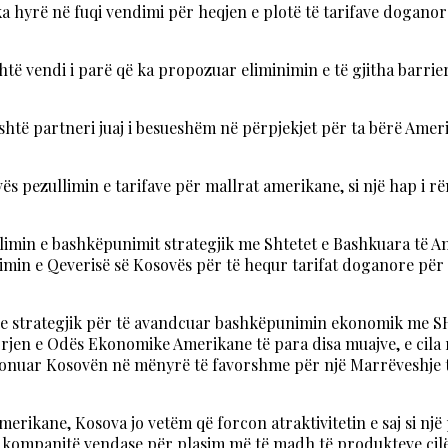
ka hyrë në fuqi vendimi për heqjen e plotë të tarifave dogano
ë vendi i parë që ka propozuar eliminimin e të gjitha barrier
të partneri juaj i besueshëm në përpjekjet për ta bërë Amerik
ës pezullimin e tarifave për mallrat amerikane, si një hap i r
llimin e bashkëpunimit strategjik me Shtetet e Bashkuara të A
n e Qeverisë së Kosovës për të hequr tarifat doganore për t
he strategjik për të avandcuar bashkëpunimin ekonomik me S
irrjen e Odës Ekonomike Amerikane të para disa muajve, e ci
icionuar Kosovën në mënyrë të favorshme për një Marrëveshje 
rikane, Kosova jo vetëm që forcon atraktivitetin e saj si nj
e kompanitë vendase për plasim më të madh të produkteve ci