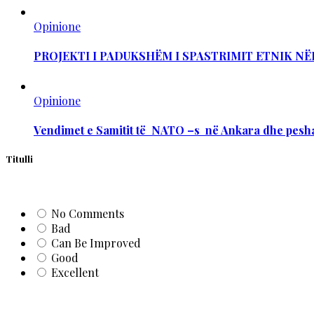
Opinione
PROJEKTI I PADUKSHËM I SPASTRIMIT ETNIK NË
Opinione
Vendimet e Samitit të NATO –s në Ankara dhe pesha
Titulli
No Comments
Bad
Can Be Improved
Good
Excellent