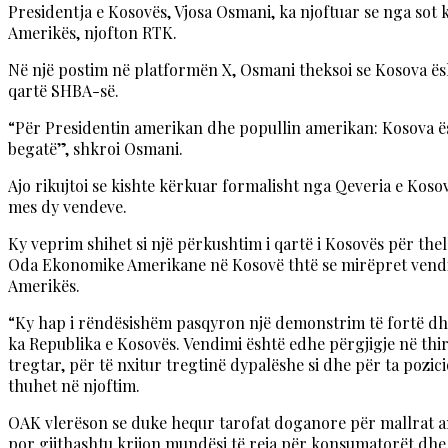
Presidentja e Kosovës, Vjosa Osmani, ka njoftuar se nga sot 
Amerikës, njofton RTK.
Në një postim në platformën X, Osmani theksoi se Kosova ësht
qartë SHBA-së.
“Për Presidentin amerikan dhe popullin amerikan: Kosova ësh
begatë”, shkroi Osmani.
Ajo rikujtoi se kishte kërkuar formalisht nga Qeveria e Kosov
mes dy vendeve.
Ky veprim shihet si një përkushtim i qartë i Kosovës për the
Oda Ekonomike Amerikane në Kosovë thtë se mirëpret vendimi
Amerikës.
“Ky hap i rëndësishëm pasqyron një demonstrim të fortë d
ka Republika e Kosovës. Vendimi është edhe përgjigje në th
tregtar, për të nxitur tregtinë dypalëshe si dhe për ta poz
thuhet në njoftim.
OAK vlerëson se duke hequr tarofat doganore për mallrat ame
por gjithashtu krijon mundësi të reja për konsumatorët dh