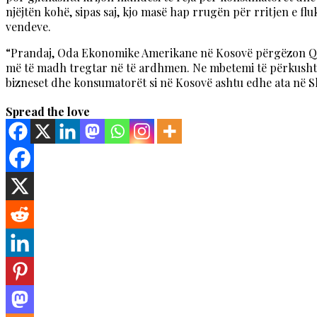
njëjtën kohë, sipas saj, kjo masë hap rrugën për rritjen e fl
vendeve.
“Prandaj, Oda Ekonomike Amerikane në Kosovë përgëzon Qev
më të madh tregtar në të ardhmen. Ne mbetemi të përkushtua
bizneset dhe konsumatorët si në Kosovë ashtu edhe ata në Sh
Spread the love