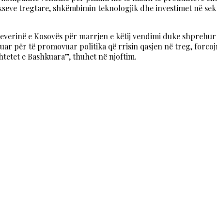
ukseve tregtare, shkëmbimin teknologjik dhe investimet në sekt
erinë e Kosovës për marrjen e këtij vendimi duke shprehur
r për të promovuar politika që rrisin qasjen në treg, forcojn
tetet e Bashkuara”, thuhet në njoftim.