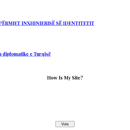
PËRMJET INXHINIERISË SË IDENTITETIT
 diplomatike e Turqisë
How Is My Site?